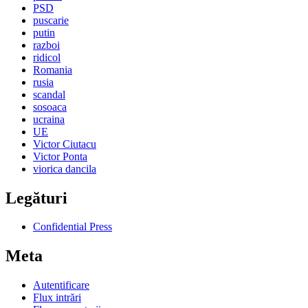
PSD
puscarie
putin
razboi
ridicol
Romania
rusia
scandal
sosoaca
ucraina
UE
Victor Ciutacu
Victor Ponta
viorica dancila
Legături
Confidential Press
Meta
Autentificare
Flux intrări