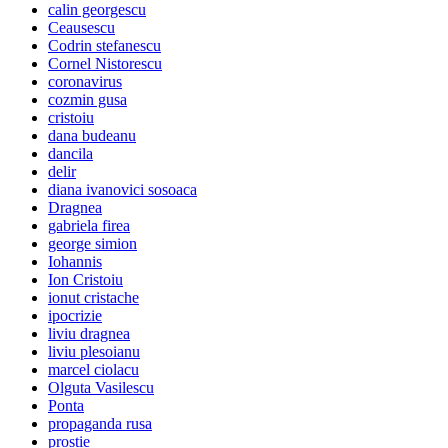
calin georgescu
Ceausescu
Codrin stefanescu
Cornel Nistorescu
coronavirus
cozmin gusa
cristoiu
dana budeanu
dancila
delir
diana ivanovici sosoaca
Dragnea
gabriela firea
george simion
Iohannis
Ion Cristoiu
ionut cristache
ipocrizie
liviu dragnea
liviu plesoianu
marcel ciolacu
Olguta Vasilescu
Ponta
propaganda rusa
prostie