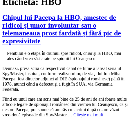
Etichetă:
HBO
Chipul lui Pacepa la HBO, amestec de
ridicol şi umor involuntar sau o
telemaneaua prost fardată şi fără pic de
expresivitate
Penibilul e o etapă în drumul spre ridicol, chiar şi la HBO, mai
ales când vrea să-i arate pe spionii lui Ceauşescu.
Deunăzi, presa scria că respectivul canal de filme a lansat serialul
Spy/Master, inspirat, conform realizatorilor, de viaţa lui Ion Mihai
Pacepa, fost director adjunct al DIE (spionajului românesc) până în
1978, atunci când a defectat şi a fugit în SUA, via Germania
Federală.
Fiind eu unul care am scris mai bine de 25 de ani de ani foarte multe
articole legate de spionajul românesc din vremea lui Ceauşescu, ca şi
despre Pacepa, pot spune că am râs cu lacrimi după ce-am văzut
vreo două episoade din Spy/Master.…
Citește mai mult
Autor
Publicat
Categorii
pe