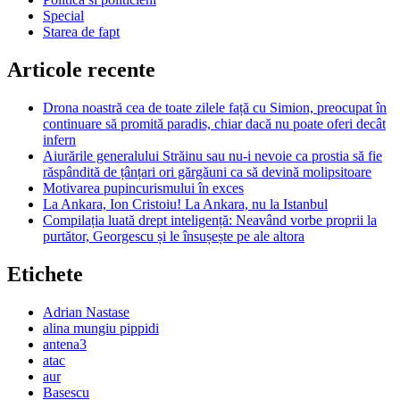
Special
Starea de fapt
Articole recente
Drona noastră cea de toate zilele față cu Simion, preocupat în
continuare să promită paradis, chiar dacă nu poate oferi decât
infern
Aiurările generalului Străinu sau nu-i nevoie ca prostia să fie
răspândită de țânțari ori gărgăuni ca să devină molipsitoare
Motivarea pupincurismului în exces
La Ankara, Ion Cristoiu! La Ankara, nu la Istanbul
Compilația luată drept inteligență: Neavând vorbe proprii la
purtător, Georgescu și le însușește pe ale altora
Etichete
Adrian Nastase
alina mungiu pippidi
antena3
atac
aur
Basescu