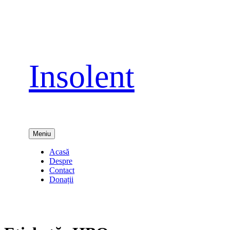
Sari
la
conținut
Insolent
Meniu
Acasă
Despre
Contact
Donații