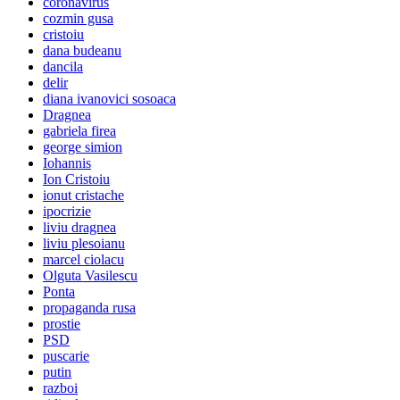
coronavirus
cozmin gusa
cristoiu
dana budeanu
dancila
delir
diana ivanovici sosoaca
Dragnea
gabriela firea
george simion
Iohannis
Ion Cristoiu
ionut cristache
ipocrizie
liviu dragnea
liviu plesoianu
marcel ciolacu
Olguta Vasilescu
Ponta
propaganda rusa
prostie
PSD
puscarie
putin
razboi