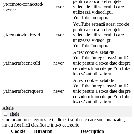
pentru a stoca preferințele
yt-remote-connected-
never
video ale utilizatorului care
devices
utilizează videoclipul
YouTube încorporat.
YouTube setează acest cookie
pentru a stoca preferințele
yt-remote-device-id
never
video ale utilizatorului care
utilizează videoclipul
YouTube încorporat.
Acest cookie, setat de
YouTube, înregistrează un ID
yt.innertube::nextId
never
unic pentru a stoca date despre
ce videoclipuri de pe YouTube
le-a văzut utilizatorul.
Acest cookie, setat de
YouTube, înregistrează un ID
yt.innertube::requests
never
unic pentru a stoca date despre
ce videoclipuri de pe YouTube
le-a văzut utilizatorul.
Altele
altele
Cookie-uri necategorizate ("altele") sunt cele care sunt analizate și
nu au fost încă clasificate într-o categorie.
Cookie
Duration
Description