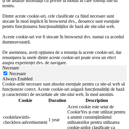
și de analize informații cu privire la modul în care folosiți site-ul
nostru.
Dintre aceste cookie-uri, cele clasificate ca fiind necesare sunt
stocate în mod implicit în browserul dvs., deoarece sunt esențiale
pentru funcționarea funcționalităților de bază ale site-ului web.
Aceste cookie-uri vor fi stocate în browserul dvs. numai cu acordul
dumneavoastră.
De asemenea, aveți opțiunea de a renunța la aceste cookie-uri, dar
renunțarea la unele dintre aceste cookie-uri poate avea un efect
asupra experienței dvs. de navigare.
Necesare
Necesare
Always Enabled
Cookie-urile necesare sunt absolut esențiale pentru ca site-ul web să
funcționeze corect. Aceste cookie-uri asigură funcționalități de bază
și caracteristici de securitate ale site-ului web, în mod anonim.
Cookie
Duration
Description
Acest cookie este setat de
CookieYes și este utilizat pentru
cookielawinfo-
a aminti consimțământul
1 year
checkbox-advertisement
utilizatorilor pentru utilizarea
cookie-urilor clasificate ca