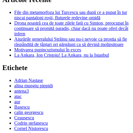
File din metamorfoza lui Turcescu sau după ce a pupat în tur
niscai pantaloni roșii, fluturele redevine omidă
Drona noastră cea de toate zilele față cu Simion, preocupat în
continuare să promită paradis, chiar dacă nu poate oferi decât
infern
Aiurările generalului Străinu sau nu-i nevoie ca prostia să fie
răspândită de țânțari ori gărgăuni ca să devină molipsitoare
Motivarea pupincurismului în exces
La Ankara, Ion Cristoiu! La Ankara, nu la Istanbul
Etichete
Adrian Nastase
alina mungiu pippidi
antena3
atac
aur
Basescu
calin georgescu
Ceausescu
Codrin stefanescu
Cornel Nistorescu