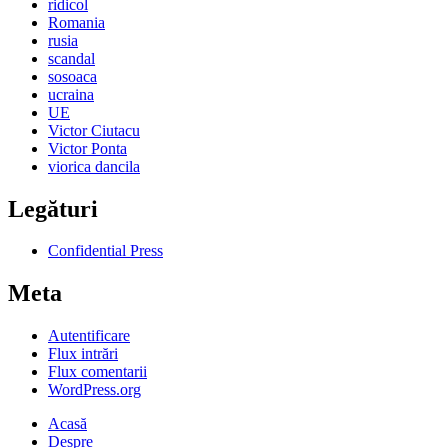
ridicol
Romania
rusia
scandal
sosoaca
ucraina
UE
Victor Ciutacu
Victor Ponta
viorica dancila
Legături
Confidential Press
Meta
Autentificare
Flux intrări
Flux comentarii
WordPress.org
Acasă
Despre