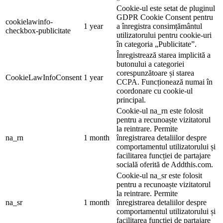
Cookie-ul este setat de pluginul
GDPR Cookie Consent pentru
cookielawinfo-
1 year
a înregistra consimțământul
checkbox-publicitate
utilizatorului pentru cookie-uri
în categoria „Publicitate”.
Înregistrează starea implicită a
butonului a categoriei
corespunzătoare și starea
CookieLawInfoConsent
1 year
CCPA. Funcționează numai în
coordonare cu cookie-ul
principal.
Cookie-ul na_rn este folosit
pentru a recunoaște vizitatorul
la reintrare. Permite
na_rn
1 month
înregistrarea detaliilor despre
comportamentul utilizatorului și
facilitarea funcției de partajare
socială oferită de Addthis.com.
Cookie-ul na_sr este folosit
pentru a recunoaște vizitatorul
la reintrare. Permite
na_sr
1 month
înregistrarea detaliilor despre
comportamentul utilizatorului și
facilitarea funcției de partajare