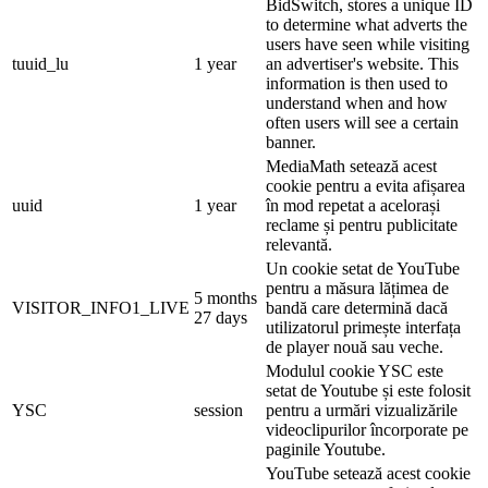
BidSwitch, stores a unique ID
to determine what adverts the
users have seen while visiting
tuuid_lu
1 year
an advertiser's website. This
information is then used to
understand when and how
often users will see a certain
banner.
MediaMath setează acest
cookie pentru a evita afișarea
uuid
1 year
în mod repetat a acelorași
reclame și pentru publicitate
relevantă.
Un cookie setat de YouTube
pentru a măsura lățimea de
5 months
VISITOR_INFO1_LIVE
bandă care determină dacă
27 days
utilizatorul primește interfața
de player nouă sau veche.
Modulul cookie YSC este
setat de Youtube și este folosit
YSC
session
pentru a urmări vizualizările
videoclipurilor încorporate pe
paginile Youtube.
YouTube setează acest cookie