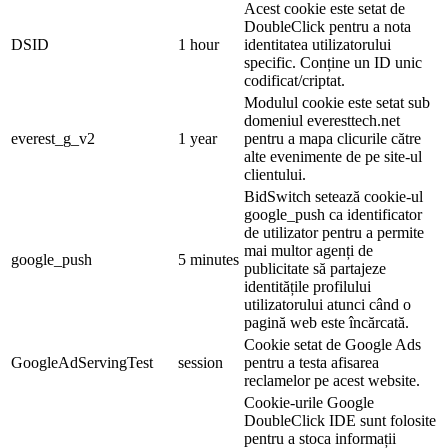
Acest cookie este setat de
DoubleClick pentru a nota
DSID
1 hour
identitatea utilizatorului
specific. Conține un ID unic
codificat/criptat.
Modulul cookie este setat sub
domeniul everesttech.net
everest_g_v2
1 year
pentru a mapa clicurile către
alte evenimente de pe site-ul
clientului.
BidSwitch setează cookie-ul
google_push ca identificator
de utilizator pentru a permite
mai multor agenți de
google_push
5 minutes
publicitate să partajeze
identitățile profilului
utilizatorului atunci când o
pagină web este încărcată.
Cookie setat de Google Ads
GoogleAdServingTest
session
pentru a testa afisarea
reclamelor pe acest website.
Cookie-urile Google
DoubleClick IDE sunt folosite
pentru a stoca informații