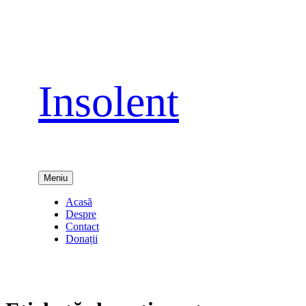
Sari
la
conținut
Insolent
Meniu
Acasă
Despre
Contact
Donații