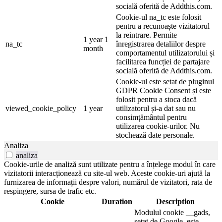
socială oferită de Addthis.com.
Cookie-ul na_tc este folosit
pentru a recunoaște vizitatorul
la reintrare. Permite
1 year 1
na_tc
înregistrarea detaliilor despre
month
comportamentul utilizatorului și
facilitarea funcției de partajare
socială oferită de Addthis.com.
Cookie-ul este setat de pluginul
GDPR Cookie Consent și este
folosit pentru a stoca dacă
viewed_cookie_policy
1 year
utilizatorul și-a dat sau nu
consimțământul pentru
utilizarea cookie-urilor. Nu
stochează date personale.
Analiza
analiza
Cookie-urile de analiză sunt utilizate pentru a înțelege modul în care
vizitatorii interacționează cu site-ul web. Aceste cookie-uri ajută la
furnizarea de informații despre valori, numărul de vizitatori, rata de
respingere, sursa de trafic etc.
Cookie
Duration
Description
Modulul cookie __gads,
setat de Google, este