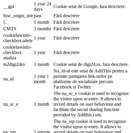
1 year 24
__gpi
Cookie setat de Google, fara descriere.
days
bsw_origin_init
past
Fără descriere
C
1 month
Fără descriere
CMTS
3 months
Fără descriere
cookielawinfo-
1 year
Fără descriere
checkbox-altele
cookielawinfo-
checkbox-
1 year
Fără descriere
analiza
m2digi24ro
1 month
Cookie setat de digi24.ro, fara descriere.
Na_id-ul este setat de AddThis pentru a
1 year 1
permite partajarea link-urilor pe
na_id
month
platforme de socializare precum
Facebook și Twitter.
The na_sc_e cookie is used to recognize
the visitor upon re-entry. It allows to
na_sc_e
1 month
record details on user behaviour and
facilitate the social sharing function
provided by Addthis.com.
The na_srp cookie is used to recognize
the visitor upon re-entry. It allows to
na_srp
1 minute
record details on user behaviour and