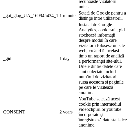
recunoaște vizitatorii
unici.
Setată de Google pentru a
_gat_gtag_UA_169945434_1
1 minute
distinge intre utilizatorii.
Instalat de Google
Analytics, cookie-ul _gid
stochează informații
despre modul în care
vizitatorii folosesc un site
web, creând în același
timp un raport de analiză
_gid
1 day
a performanței site-ului.
Unele dintre datele care
sunt colectate includ
numărul de vizitatori,
sursa acestora și paginile
pe care le vizitează
anonim.
YouTube setează acest
cookie prin intermediul
videoclipurilor youtube
CONSENT
2 years
încorporate și
înregistrează date statistice
anonime.