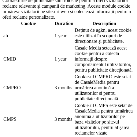
Cookie-urile de publicitate sunt folosite pentru a oferi vizitatorilor
reclame relevante și campanii de marketing. Aceste module cookie
urmăresc vizitatorii pe site-uri web și colectează informații pentru a
oferi reclame personalizate.
Cookie
Duration
Description
Deținut de agkn, acest cookie
ab
1 year
este utilizat în scopuri de
direcționare și publicitate.
Casale Media setează acest
cookie pentru a colecta
CMID
1 year
informații despre
comportamentul utilizatorilor,
pentru publicitate direcționată.
Cookie-ul CMPRO este setat
de CasaleMedia pentru
CMPRO
3 months
urmărirea anonimă a
utilizatorilor și pentru
publicitate direcționată.
Cookie-ul CMPS este setat de
CasaleMedia pentru urmărirea
anonimă a utilizatorilor pe
CMPS
3 months
baza vizitelor pe site-ul
utilizatorului, pentru afișarea
reclamelor vizate.