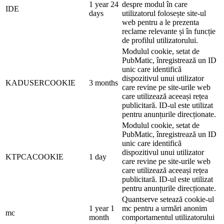
1 year 24
despre modul în care
IDE
days
utilizatorul folosește site-ul
web pentru a le prezenta
reclame relevante și în funcție
de profilul utilizatorului.
Modulul cookie, setat de
PubMatic, înregistrează un ID
unic care identifică
dispozitivul unui utilizator
KADUSERCOOKIE
3 months
care revine pe site-urile web
care utilizează aceeași rețea
publicitară. ID-ul este utilizat
pentru anunțurile direcționate.
Modulul cookie, setat de
PubMatic, înregistrează un ID
unic care identifică
dispozitivul unui utilizator
KTPCACOOKIE
1 day
care revine pe site-urile web
care utilizează aceeași rețea
publicitară. ID-ul este utilizat
pentru anunțurile direcționate.
Quantserve setează cookie-ul
1 year 1
mc pentru a urmări anonim
mc
month
comportamentul utilizatorului