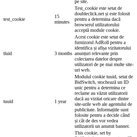
pe site.
Test_cookie este setat de
doubleclick.net și este folosit
15
test_cookie
pentru a determina dacă
minutes
browserul utilizatorului
acceptă module cookie.
Acest cookie este setat de
furnizorul AdRoll pentru a
identifica și afișa vizitatorului
tluid
3 months
anunțuri relevante prin
colectarea datelor despre
utilizatori de pe mai multe site-
uri web.
Modulul cookie tuuid, setat de
BidSwitch, stochează un ID
unic pentru a determina ce
reclame au văzut utilizatorii
dacă au vizitat oricare dintre
tuuid
1 year
site-urile web ale agentului de
publicitate. Informațiile sunt
folosite pentru a decide când
și cât de des vor vedea
utilizatorii un anumit banner.
This cookie, set by