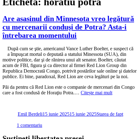
Etichetă:
horatiu potra
Are asasinul din Minnesota vreo legătură
cu mercenarii conduşi de Potra? Asta-i
întrebarea momentului
După cum se ştie, americanul Vance Luther Boelter, e suspect că
a împuşcat mortal o deputată a statului Minessota (SUA), din
motive politice, dar şi de rănirea unui alt senator. Boelter, căutat
acum de FBI, figura şi ca director al firmei Red Lion Group din
Republica Democrată Congo, potrivit postărilor sale online şi datelor
publice. Ei bine, paradoxal, Red Lion are ceva legături pe la noi.
Păi da pentru că Red Lion este o companie de mercenari din Congo
care a fost condusă de Horaţiu Potra.…
Citește mai mult
Autor
Publicat
Categorii
pe
Emil Berdeli
15 iunie 2025
15 iunie 2025
Starea de fapt
la
1 comentariu
Are
asasinul
Susțineți libertatea presei