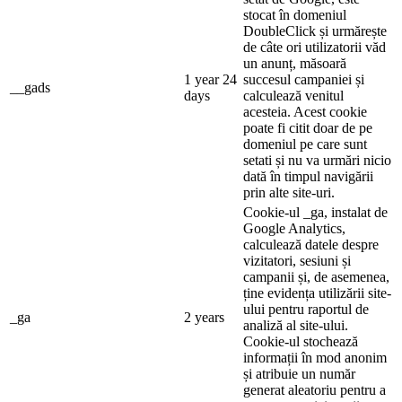
stocat în domeniul
DoubleClick și urmărește
de câte ori utilizatorii văd
un anunț, măsoară
1 year 24
succesul campaniei și
__gads
days
calculează venitul
acesteia. Acest cookie
poate fi citit doar de pe
domeniul pe care sunt
setati și nu va urmări nicio
dată în timpul navigării
prin alte site-uri.
Cookie-ul _ga, instalat de
Google Analytics,
calculează datele despre
vizitatori, sesiuni și
campanii și, de asemenea,
ține evidența utilizării site-
ului pentru raportul de
_ga
2 years
analiză al site-ului.
Cookie-ul stochează
informații în mod anonim
și atribuie un număr
generat aleatoriu pentru a