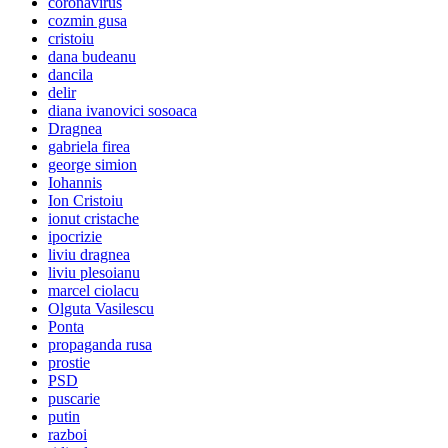
coronavirus
cozmin gusa
cristoiu
dana budeanu
dancila
delir
diana ivanovici sosoaca
Dragnea
gabriela firea
george simion
Iohannis
Ion Cristoiu
ionut cristache
ipocrizie
liviu dragnea
liviu plesoianu
marcel ciolacu
Olguta Vasilescu
Ponta
propaganda rusa
prostie
PSD
puscarie
putin
razboi