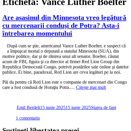
Etichetă:
Vance Luther Boelter
Are asasinul din Minnesota vreo legătură
cu mercenarii conduşi de Potra? Asta-i
întrebarea momentului
După cum se ştie, americanul Vance Luther Boelter, e suspect că
a împuşcat mortal o deputată a statului Minessota (SUA), din
motive politice, dar şi de rănirea unui alt senator. Boelter, căutat
acum de FBI, figura şi ca director al firmei Red Lion Group din
Republica Democrată Congo, potrivit postărilor sale online şi datelor
publice. Ei bine, paradoxal, Red Lion are ceva legături pe la noi.
Păi da pentru că Red Lion este o companie de mercenari din Congo
care a fost condusă de Horaţiu Potra.…
Citește mai mult
Autor
Publicat
Categorii
pe
Emil Berdeli
15 iunie 2025
15 iunie 2025
Starea de fapt
la
1 comentariu
Are
asasinul
Susțineți libertatea presei