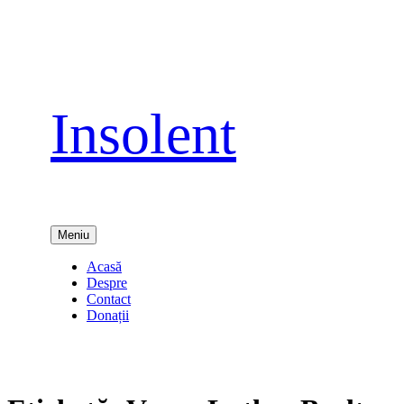
Sari
la
conținut
Insolent
Meniu
Acasă
Despre
Contact
Donații