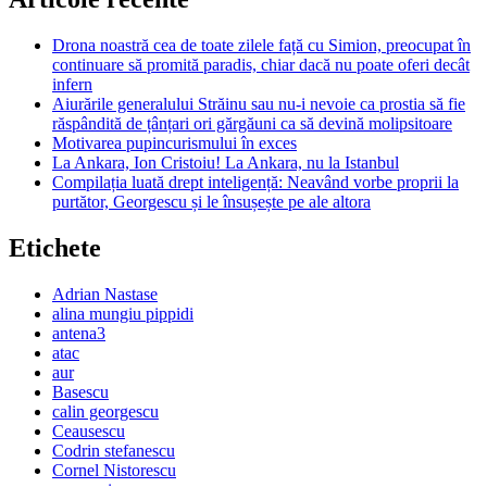
Drona noastră cea de toate zilele față cu Simion, preocupat în
continuare să promită paradis, chiar dacă nu poate oferi decât
infern
Aiurările generalului Străinu sau nu-i nevoie ca prostia să fie
răspândită de țânțari ori gărgăuni ca să devină molipsitoare
Motivarea pupincurismului în exces
La Ankara, Ion Cristoiu! La Ankara, nu la Istanbul
Compilația luată drept inteligență: Neavând vorbe proprii la
purtător, Georgescu și le însușește pe ale altora
Etichete
Adrian Nastase
alina mungiu pippidi
antena3
atac
aur
Basescu
calin georgescu
Ceausescu
Codrin stefanescu
Cornel Nistorescu