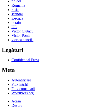
ridicol
Romania
rusia
scandal
sosoaca
ucraina
UE
Victor Ciutacu
Victor Ponta
viorica dancila
Legături
Confidential Press
Meta
Autentificare
Flux intrări
Flux comentarii
WordPress.org
Acasă
Despre