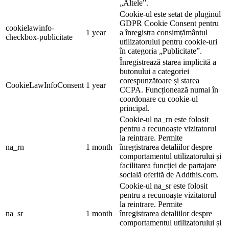
„Altele”.
Cookie-ul este setat de pluginul
GDPR Cookie Consent pentru
cookielawinfo-
1 year
a înregistra consimțământul
checkbox-publicitate
utilizatorului pentru cookie-uri
în categoria „Publicitate”.
Înregistrează starea implicită a
butonului a categoriei
corespunzătoare și starea
CookieLawInfoConsent
1 year
CCPA. Funcționează numai în
coordonare cu cookie-ul
principal.
Cookie-ul na_rn este folosit
pentru a recunoaște vizitatorul
la reintrare. Permite
na_rn
1 month
înregistrarea detaliilor despre
comportamentul utilizatorului și
facilitarea funcției de partajare
socială oferită de Addthis.com.
Cookie-ul na_sr este folosit
pentru a recunoaște vizitatorul
la reintrare. Permite
na_sr
1 month
înregistrarea detaliilor despre
comportamentul utilizatorului și