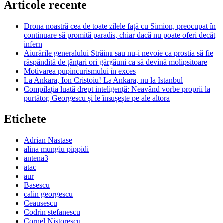
poate
Articole recente
că
niciuna
Drona noastră cea de toate zilele față cu Simion, preocupat în
continuare să promită paradis, chiar dacă nu poate oferi decât
infern
Aiurările generalului Străinu sau nu-i nevoie ca prostia să fie
răspândită de țânțari ori gărgăuni ca să devină molipsitoare
Motivarea pupincurismului în exces
La Ankara, Ion Cristoiu! La Ankara, nu la Istanbul
Compilația luată drept inteligență: Neavând vorbe proprii la
purtător, Georgescu și le însușește pe ale altora
Etichete
Adrian Nastase
alina mungiu pippidi
antena3
atac
aur
Basescu
calin georgescu
Ceausescu
Codrin stefanescu
Cornel Nistorescu