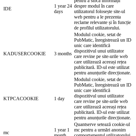
pentru a stoca informații
1 year 24
despre modul în care
IDE
days
utilizatorul folosește site-ul
web pentru a le prezenta
reclame relevante și în funcție
de profilul utilizatorului.
Modulul cookie, setat de
PubMatic, înregistrează un ID
unic care identifică
dispozitivul unui utilizator
KADUSERCOOKIE
3 months
care revine pe site-urile web
care utilizează aceeași rețea
publicitară. ID-ul este utilizat
pentru anunțurile direcționate.
Modulul cookie, setat de
PubMatic, înregistrează un ID
unic care identifică
dispozitivul unui utilizator
KTPCACOOKIE
1 day
care revine pe site-urile web
care utilizează aceeași rețea
publicitară. ID-ul este utilizat
pentru anunțurile direcționate.
Quantserve setează cookie-ul
1 year 1
mc pentru a urmări anonim
mc
month
comportamentul utilizatorului