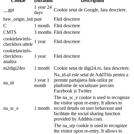
Cookie
Duration
Description
1 year 24
__gpi
Cookie setat de Google, fara descriere.
days
bsw_origin_init
past
Fără descriere
C
1 month
Fără descriere
CMTS
3 months
Fără descriere
cookielawinfo-
1 year
Fără descriere
checkbox-altele
cookielawinfo-
checkbox-
1 year
Fără descriere
analiza
m2digi24ro
1 month
Cookie setat de digi24.ro, fara descriere.
Na_id-ul este setat de AddThis pentru a
1 year 1
permite partajarea link-urilor pe
na_id
month
platforme de socializare precum
Facebook și Twitter.
The na_sc_e cookie is used to recognize
the visitor upon re-entry. It allows to
na_sc_e
1 month
record details on user behaviour and
facilitate the social sharing function
provided by Addthis.com.
The na_srp cookie is used to recognize
the visitor upon re-entry. It allows to