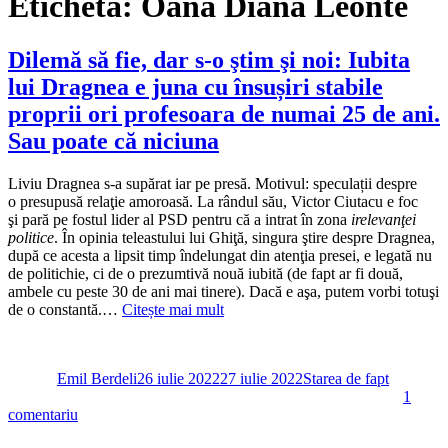
Etichetă:
Oana Diana Leonte
Dilemă să fie, dar s-o ştim şi noi: Iubita
lui Dragnea e juna cu însușiri stabile
proprii ori profesoara de numai 25 de ani.
Sau poate că niciuna
Liviu Dragnea s-a supărat iar pe presă. Motivul: speculații despre
o presupusă relaţie amoroasă. La rândul său, Victor Ciutacu e foc
şi pară pe fostul lider al PSD pentru că a intrat în zona
irelevanţei
politice
. În opinia teleastului lui Ghiţă, singura ştire despre Dragnea,
după ce acesta a lipsit timp îndelungat din atenţia presei, e legată nu
de politichie, ci de o prezumtivă nouă iubită (de fapt ar fi două,
ambele cu peste 30 de ani mai tinere). Dacă e aşa, putem vorbi totuşi
de o constantă.…
Citește mai mult
Autor
Publicat
Categorii
pe
Emil Berdeli
26 iulie 2022
27 iulie 2022
Starea de fapt
1
la
comentariu
Dilemă