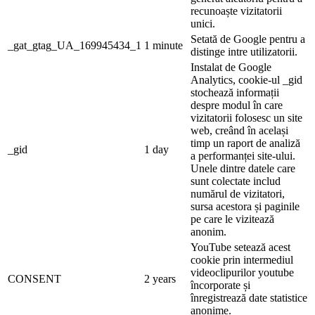
recunoaște vizitatorii
unici.
Setată de Google pentru a
_gat_gtag_UA_169945434_1
1 minute
distinge intre utilizatorii.
Instalat de Google
Analytics, cookie-ul _gid
stochează informații
despre modul în care
vizitatorii folosesc un site
web, creând în același
timp un raport de analiză
_gid
1 day
a performanței site-ului.
Unele dintre datele care
sunt colectate includ
numărul de vizitatori,
sursa acestora și paginile
pe care le vizitează
anonim.
YouTube setează acest
cookie prin intermediul
videoclipurilor youtube
CONSENT
2 years
încorporate și
înregistrează date statistice
anonime.