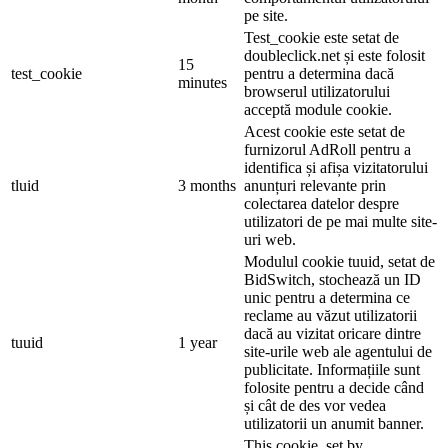
pe site.
Test_cookie este setat de
doubleclick.net și este folosit
15
test_cookie
pentru a determina dacă
minutes
browserul utilizatorului
acceptă module cookie.
Acest cookie este setat de
furnizorul AdRoll pentru a
identifica și afișa vizitatorului
tluid
3 months
anunțuri relevante prin
colectarea datelor despre
utilizatori de pe mai multe site-
uri web.
Modulul cookie tuuid, setat de
BidSwitch, stochează un ID
unic pentru a determina ce
reclame au văzut utilizatorii
dacă au vizitat oricare dintre
tuuid
1 year
site-urile web ale agentului de
publicitate. Informațiile sunt
folosite pentru a decide când
și cât de des vor vedea
utilizatorii un anumit banner.
This cookie, set by