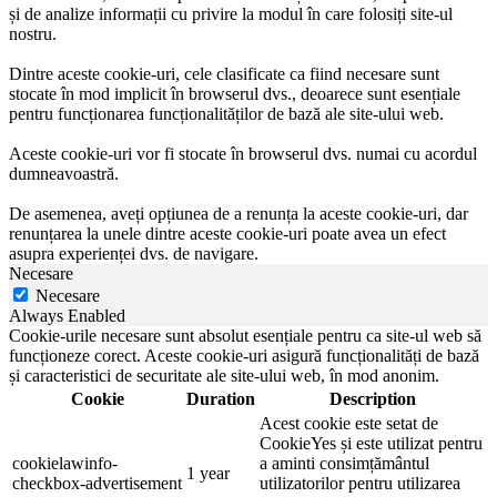
și de analize informații cu privire la modul în care folosiți site-ul
nostru.
Dintre aceste cookie-uri, cele clasificate ca fiind necesare sunt
stocate în mod implicit în browserul dvs., deoarece sunt esențiale
pentru funcționarea funcționalităților de bază ale site-ului web.
Aceste cookie-uri vor fi stocate în browserul dvs. numai cu acordul
dumneavoastră.
De asemenea, aveți opțiunea de a renunța la aceste cookie-uri, dar
renunțarea la unele dintre aceste cookie-uri poate avea un efect
asupra experienței dvs. de navigare.
Necesare
Necesare
Always Enabled
Cookie-urile necesare sunt absolut esențiale pentru ca site-ul web să
funcționeze corect. Aceste cookie-uri asigură funcționalități de bază
și caracteristici de securitate ale site-ului web, în mod anonim.
Cookie
Duration
Description
Acest cookie este setat de
CookieYes și este utilizat pentru
cookielawinfo-
a aminti consimțământul
1 year
checkbox-advertisement
utilizatorilor pentru utilizarea