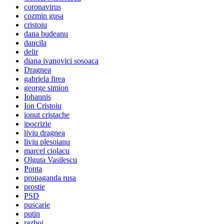
coronavirus
cozmin gusa
cristoiu
dana budeanu
dancila
delir
diana ivanovici sosoaca
Dragnea
gabriela firea
george simion
Iohannis
Ion Cristoiu
ionut cristache
ipocrizie
liviu dragnea
liviu plesoianu
marcel ciolacu
Olguta Vasilescu
Ponta
propaganda rusa
prostie
PSD
puscarie
putin
razboi