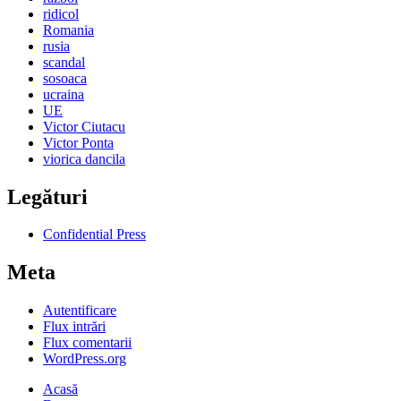
ridicol
Romania
rusia
scandal
sosoaca
ucraina
UE
Victor Ciutacu
Victor Ponta
viorica dancila
Legături
Confidential Press
Meta
Autentificare
Flux intrări
Flux comentarii
WordPress.org
Acasă