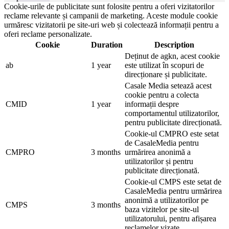
Cookie-urile de publicitate sunt folosite pentru a oferi vizitatorilor
reclame relevante și campanii de marketing. Aceste module cookie
urmăresc vizitatorii pe site-uri web și colectează informații pentru a
oferi reclame personalizate.
Cookie
Duration
Description
Deținut de agkn, acest cookie
ab
1 year
este utilizat în scopuri de
direcționare și publicitate.
Casale Media setează acest
cookie pentru a colecta
CMID
1 year
informații despre
comportamentul utilizatorilor,
pentru publicitate direcționată.
Cookie-ul CMPRO este setat
de CasaleMedia pentru
CMPRO
3 months
urmărirea anonimă a
utilizatorilor și pentru
publicitate direcționată.
Cookie-ul CMPS este setat de
CasaleMedia pentru urmărirea
anonimă a utilizatorilor pe
CMPS
3 months
baza vizitelor pe site-ul
utilizatorului, pentru afișarea
reclamelor vizate.