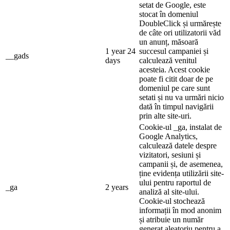
setat de Google, este
stocat în domeniul
DoubleClick și urmărește
de câte ori utilizatorii văd
un anunț, măsoară
1 year 24
succesul campaniei și
__gads
days
calculează venitul
acesteia. Acest cookie
poate fi citit doar de pe
domeniul pe care sunt
setati și nu va urmări nicio
dată în timpul navigării
prin alte site-uri.
Cookie-ul _ga, instalat de
Google Analytics,
calculează datele despre
vizitatori, sesiuni și
campanii și, de asemenea,
ține evidența utilizării site-
ului pentru raportul de
_ga
2 years
analiză al site-ului.
Cookie-ul stochează
informații în mod anonim
și atribuie un număr
generat aleatoriu pentru a