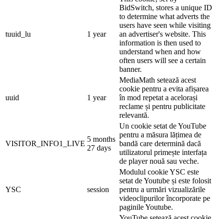
BidSwitch, stores a unique ID
to determine what adverts the
users have seen while visiting
tuuid_lu
1 year
an advertiser's website. This
information is then used to
understand when and how
often users will see a certain
banner.
MediaMath setează acest
cookie pentru a evita afișarea
uuid
1 year
în mod repetat a acelorași
reclame și pentru publicitate
relevantă.
Un cookie setat de YouTube
pentru a măsura lățimea de
5 months
VISITOR_INFO1_LIVE
bandă care determină dacă
27 days
utilizatorul primește interfața
de player nouă sau veche.
Modulul cookie YSC este
setat de Youtube și este folosit
YSC
session
pentru a urmări vizualizările
videoclipurilor încorporate pe
paginile Youtube.
YouTube setează acest cookie