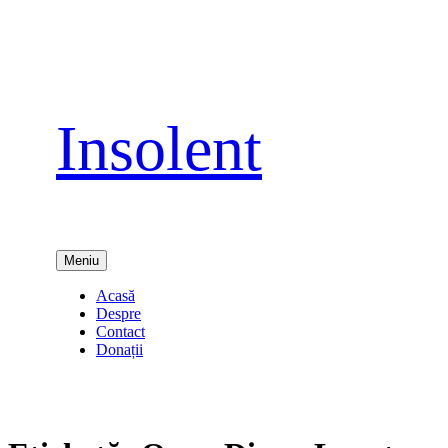
Sari
la
conținut
Insolent
Meniu
Acasă
Despre
Contact
Donații