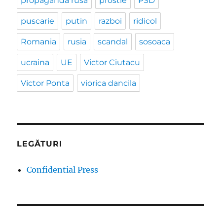
propaganda rusa
prostie
PSD
puscarie
putin
razboi
ridicol
Romania
rusia
scandal
sosoaca
ucraina
UE
Victor Ciutacu
Victor Ponta
viorica dancila
LEGĂTURI
Confidential Press