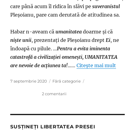
care până acum îl ridica în slăvi pe
suveranistul
Pleşoianu, pare cam derutată de atitudinea sa.
Habar n-aveam că
umanitatea
doarme şi că
nişte unii
, prezentaţi de Pleşoianu drept
Ei
, ne
îndoapă cu pilule. …
Pentru a evita iminenta
catastrofă a civilizației omenești, UMANITATEA
are nevoie de acțiunea ta!…
…
Citește mai mult
Publicat
Categorii
7 septembrie 2020
Fără categorie
pe
la
2 comentarii
Liviu
Pleşoianu,
delir
fără
frontiere:
SUSȚINEȚI LIBERTATEA PRESEI
Pesedistul