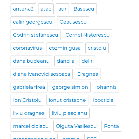
antena3
atac
aur
Basescu
calin georgescu
Ceausescu
Codrin stefanescu
Cornel Nistorescu
coronavirus
cozmin gusa
cristoiu
dana budeanu
dancila
delir
diana ivanovici sosoaca
Dragnea
gabriela firea
george simion
Iohannis
Ion Cristoiu
ionut cristache
ipocrizie
liviu dragnea
liviu plesoianu
marcel ciolacu
Olguta Vasilescu
Ponta