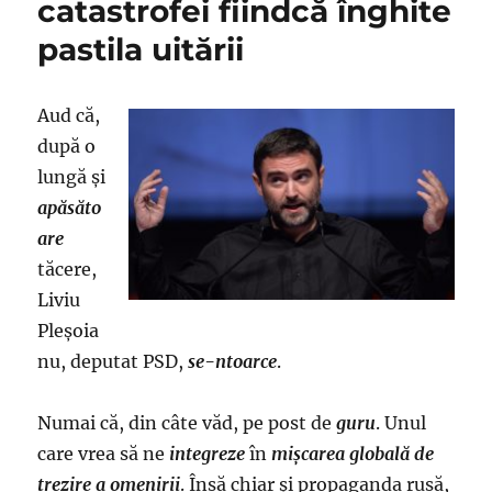
catastrofei fiindcă înghite
pastila uitării
Aud că,
după o
lungă şi
apăsăto
are
tăcere,
Liviu
Pleşoia
nu, deputat PSD,
se-ntoarce
.
Numai că, din câte văd, pe post de
guru
. Unul
care vrea să ne
integreze
în
mişcarea globală de
trezire a omenirii
. Însă chiar şi propaganda rusă,