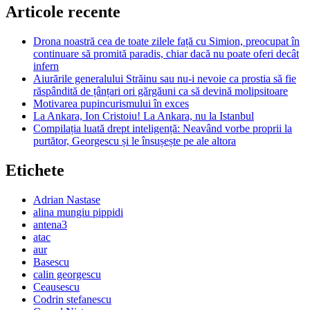
Articole recente
Drona noastră cea de toate zilele față cu Simion, preocupat în
continuare să promită paradis, chiar dacă nu poate oferi decât
infern
Aiurările generalului Străinu sau nu-i nevoie ca prostia să fie
răspândită de țânțari ori gărgăuni ca să devină molipsitoare
Motivarea pupincurismului în exces
La Ankara, Ion Cristoiu! La Ankara, nu la Istanbul
Compilația luată drept inteligență: Neavând vorbe proprii la
purtător, Georgescu și le însușește pe ale altora
Etichete
Adrian Nastase
alina mungiu pippidi
antena3
atac
aur
Basescu
calin georgescu
Ceausescu
Codrin stefanescu