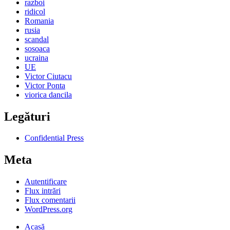
razboi
ridicol
Romania
rusia
scandal
sosoaca
ucraina
UE
Victor Ciutacu
Victor Ponta
viorica dancila
Legături
Confidential Press
Meta
Autentificare
Flux intrări
Flux comentarii
WordPress.org
Acasă