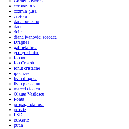
Cornel Nistorescu
coronavirus
cozmin gusa
cristoiu
dana budeanu
dancila
delir
diana ivanovici sosoaca
Dragnea
gabriela firea
george simion
Iohannis
Ion Cristoiu
ionut cristache
ipocrizie
liviu dragnea
liviu plesoianu
marcel ciolacu
Olguta Vasilescu
Ponta
propaganda rusa
prostie
PSD
puscarie
putin