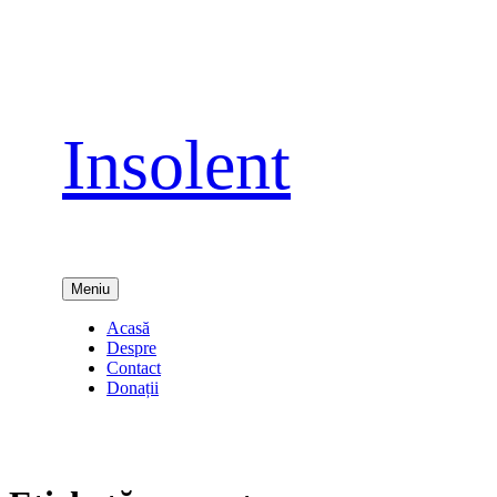
Sari
la
conținut
Insolent
Meniu
Acasă
Despre
Contact
Donații