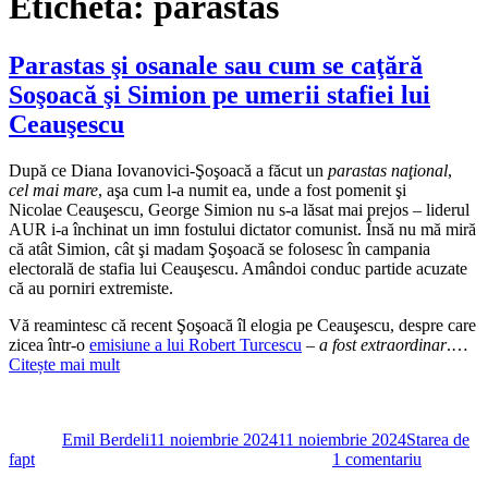
Etichetă:
parastas
Parastas şi osanale sau cum se caţără
Soşoacă şi Simion pe umerii stafiei lui
Ceauşescu
După ce Diana Iovanovici-Şoşoacă a făcut un
parastas naţional
,
cel mai mare
, aşa cum l-a numit ea, unde a fost pomenit şi
Nicolae Ceauşescu, George Simion nu s-a lăsat mai prejos – liderul
AUR i-a închinat un imn fostului dictator comunist. Însă nu mă miră
că atât Simion, cât şi madam Şoşoacă se folosesc în campania
electorală de stafia lui Ceauşescu. Amândoi conduc partide acuzate
că au porniri extremiste.
Vă reamintesc că recent Şoşoacă îl elogia pe Ceauşescu, despre care
zicea într-o
emisiune a lui Robert Turcescu
–
a fost extraordinar
.…
Citește mai mult
Autor
Publicat
Categorii
pe
Emil Berdeli
11 noiembrie 2024
11 noiembrie 2024
Starea de
la
fapt
1 comentariu
Parastas