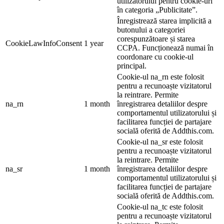
utilizatorului pentru cookie-uri
în categoria „Publicitate”.
Înregistrează starea implicită a
butonului a categoriei
corespunzătoare și starea
CookieLawInfoConsent
1 year
CCPA. Funcționează numai în
coordonare cu cookie-ul
principal.
Cookie-ul na_rn este folosit
pentru a recunoaște vizitatorul
la reintrare. Permite
na_rn
1 month
înregistrarea detaliilor despre
comportamentul utilizatorului și
facilitarea funcției de partajare
socială oferită de Addthis.com.
Cookie-ul na_sr este folosit
pentru a recunoaște vizitatorul
la reintrare. Permite
na_sr
1 month
înregistrarea detaliilor despre
comportamentul utilizatorului și
facilitarea funcției de partajare
socială oferită de Addthis.com.
Cookie-ul na_tc este folosit
pentru a recunoaște vizitatorul