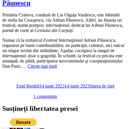
Păunescu
Primăria Craiova, condusă de Lia Olguţa Vasilescu, este bântuită
de stafia lui Ceauşescu,
via
Adrian Păunescu. Altfel, nu finanța un
festival, numit pompos: i
nternațional
, dedicat lui Adrian Păunescu,
poetul de curte al
Geniului din Carpaţi
.
Numai că la emfaticul
Festival Internaţional Adrian Păunescu
,
organizat pe banii contribuabililor, nu participă, culmea!, nici măcar
un singur invitat din străinătate. Aşadar, cocoţarea la rangul de
internaţional
, doar o gogoriță. În schimb, la festival cu pricina este
anunţată, de pildă, participarea
suveranistului
şi conspiraţionistului
Dan Puric.…
Citește mai mult
Autor
Publicat
Categorii
pe
Emil Berdeli
14 iunie 2023
14 iunie 2023
Starea de fapt
la
1 comentariu
Primăria
Olguţei
Susțineți libertatea presei
Vasilescu
este
bântuită
se