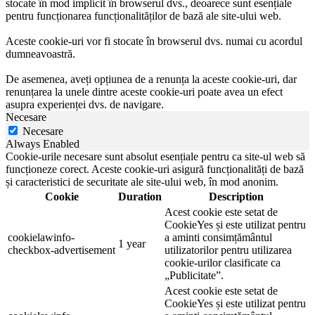
stocate în mod implicit în browserul dvs., deoarece sunt esențiale
pentru funcționarea funcționalităților de bază ale site-ului web.
Aceste cookie-uri vor fi stocate în browserul dvs. numai cu acordul
dumneavoastră.
De asemenea, aveți opțiunea de a renunța la aceste cookie-uri, dar
renunțarea la unele dintre aceste cookie-uri poate avea un efect
asupra experienței dvs. de navigare.
Necesare
Necesare
Always Enabled
Cookie-urile necesare sunt absolut esențiale pentru ca site-ul web să
funcționeze corect. Aceste cookie-uri asigură funcționalități de bază
și caracteristici de securitate ale site-ului web, în mod anonim.
Cookie
Duration
Description
Acest cookie este setat de
CookieYes și este utilizat pentru
cookielawinfo-
a aminti consimțământul
1 year
checkbox-advertisement
utilizatorilor pentru utilizarea
cookie-urilor clasificate ca
„Publicitate”.
Acest cookie este setat de
CookieYes și este utilizat pentru