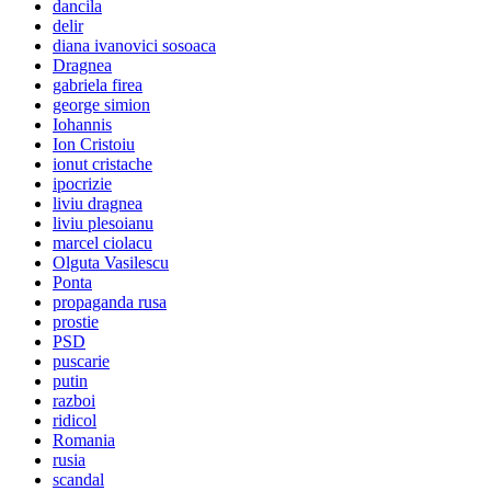
dancila
delir
diana ivanovici sosoaca
Dragnea
gabriela firea
george simion
Iohannis
Ion Cristoiu
ionut cristache
ipocrizie
liviu dragnea
liviu plesoianu
marcel ciolacu
Olguta Vasilescu
Ponta
propaganda rusa
prostie
PSD
puscarie
putin
razboi
ridicol
Romania
rusia
scandal