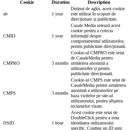
Cookie
Duration
Description
Deținut de agkn, acest cookie
ab
1 year
este utilizat în scopuri de
direcționare și publicitate.
Casale Media setează acest
cookie pentru a colecta
CMID
1 year
informații despre
comportamentul utilizatorilor,
pentru publicitate direcționată.
Cookie-ul CMPRO este setat
de CasaleMedia pentru
CMPRO
3 months
urmărirea anonimă a
utilizatorilor și pentru
publicitate direcționată.
Cookie-ul CMPS este setat de
CasaleMedia pentru urmărirea
anonimă a utilizatorilor pe
CMPS
3 months
baza vizitelor pe site-ul
utilizatorului, pentru afișarea
reclamelor vizate.
Acest cookie este setat de
DoubleClick pentru a nota
DSID
1 hour
identitatea utilizatorului
specific. Conține un ID unic