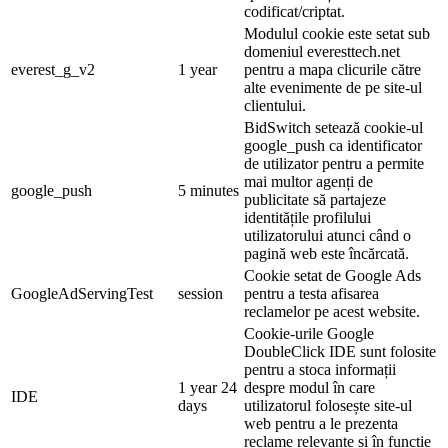
codificat/criptat.
Modulul cookie este setat sub
domeniul everesttech.net
everest_g_v2
1 year
pentru a mapa clicurile către
alte evenimente de pe site-ul
clientului.
BidSwitch setează cookie-ul
google_push ca identificator
de utilizator pentru a permite
mai multor agenți de
google_push
5 minutes
publicitate să partajeze
identitățile profilului
utilizatorului atunci când o
pagină web este încărcată.
Cookie setat de Google Ads
GoogleAdServingTest
session
pentru a testa afisarea
reclamelor pe acest website.
Cookie-urile Google
DoubleClick IDE sunt folosite
pentru a stoca informații
1 year 24
despre modul în care
IDE
days
utilizatorul folosește site-ul
web pentru a le prezenta
reclame relevante și în funcție