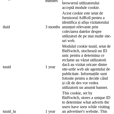
minutes
browserul utilizatorului
acceptă module cookie.
Acest cookie este setat de
furnizorul AdRoll pentru a
identifica și afișa vizitatorului
tluid
3 months
anunțuri relevante prin
colectarea datelor despre
utilizatori de pe mai multe site-
uri web.
Modulul cookie tuuid, setat de
BidSwitch, stochează un ID
unic pentru a determina ce
reclame au văzut utilizatorii
dacă au vizitat oricare dintre
tuuid
1 year
site-urile web ale agentului de
publicitate. Informațiile sunt
folosite pentru a decide când
și cât de des vor vedea
utilizatorii un anumit banner.
This cookie, set by
BidSwitch, stores a unique ID
to determine what adverts the
users have seen while visiting
tuuid_lu
1 year
an advertiser's website. This