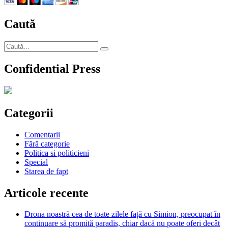
stafia
lui
Caută
Ceaușescu,
via
Adrian
Caută
Păunescu
Căutare
după:
Confidential Press
Categorii
Comentarii
Fără categorie
Politica si politicieni
Special
Starea de fapt
Articole recente
Drona noastră cea de toate zilele față cu Simion, preocupat în
continuare să promită paradis, chiar dacă nu poate oferi decât