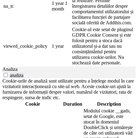
la reintrare. Permite
1 year 1
na_tc
înregistrarea detaliilor despre
month
comportamentul utilizatorului și
facilitarea funcției de partajare
socială oferită de Addthis.com.
Cookie-ul este setat de pluginul
GDPR Cookie Consent și este
folosit pentru a stoca dacă
viewed_cookie_policy
1 year
utilizatorul și-a dat sau nu
consimțământul pentru
utilizarea cookie-urilor. Nu
stochează date personale.
Analiza
analiza
Cookie-urile de analiză sunt utilizate pentru a înțelege modul în care
vizitatorii interacționează cu site-ul web. Aceste cookie-uri ajută la
furnizarea de informații despre valori, numărul de vizitatori, rata de
respingere, sursa de trafic etc.
Cookie
Duration
Description
Modulul cookie __gads,
setat de Google, este
stocat în domeniul
DoubleClick și urmărește
de câte ori utilizatorii văd