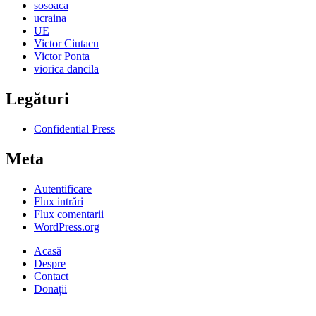
sosoaca
ucraina
UE
Victor Ciutacu
Victor Ponta
viorica dancila
Legături
Confidential Press
Meta
Autentificare
Flux intrări
Flux comentarii
WordPress.org
Acasă
Despre
Contact
Donații