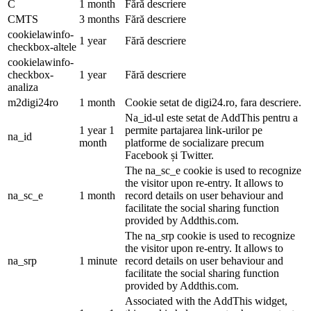
C
1 month
Fără descriere
CMTS
3 months
Fără descriere
cookielawinfo-
1 year
Fără descriere
checkbox-altele
cookielawinfo-
checkbox-
1 year
Fără descriere
analiza
m2digi24ro
1 month
Cookie setat de digi24.ro, fara descriere.
Na_id-ul este setat de AddThis pentru a
1 year 1
permite partajarea link-urilor pe
na_id
month
platforme de socializare precum
Facebook și Twitter.
The na_sc_e cookie is used to recognize
the visitor upon re-entry. It allows to
na_sc_e
1 month
record details on user behaviour and
facilitate the social sharing function
provided by Addthis.com.
The na_srp cookie is used to recognize
the visitor upon re-entry. It allows to
na_srp
1 minute
record details on user behaviour and
facilitate the social sharing function
provided by Addthis.com.
Associated with the AddThis widget,