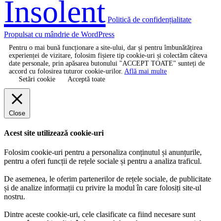
Insolent
Politică de confidențialitate
Propulsat cu mândrie de WordPress
Pentru o mai bună funcționare a site-ului, dar și pentru îmbunătățirea
experienței de vizitare, folosim fișiere tip cookie-uri și colectăm câteva
date personale, prin apăsarea butonului "ACCEPT TOATE" sunteți de
accord cu folosirea tuturor cookie-urilor.
Află mai multe
Setări cookie
Acceptă toate
Close
Acest site utilizează cookie-uri
Folosim cookie-uri pentru a personaliza conținutul și anunțurile,
pentru a oferi funcții de rețele sociale și pentru a analiza traficul.
De asemenea, le oferim partenerilor de rețele sociale, de publicitate
și de analize informații cu privire la modul în care folosiți site-ul
nostru.
Dintre aceste cookie-uri, cele clasificate ca fiind necesare sunt