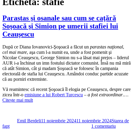
Etichetă:
stafie
Parastas şi osanale sau cum se caţără
Soşoacă şi Simion pe umerii stafiei lui
Ceauşescu
După ce Diana Iovanovici-Şoşoacă a făcut un
parastas naţional
,
cel mai mare
, aşa cum l-a numit ea, unde a fost pomenit şi
Nicolae Ceauşescu, George Simion nu s-a lăsat mai prejos – liderul
AUR i-a închinat un imn fostului dictator comunist. Însă nu mă miră
că atât Simion, cât şi madam Şoşoacă se folosesc în campania
electorală de stafia lui Ceauşescu. Amândoi conduc partide acuzate
că au porniri extremiste.
Vă reamintesc că recent Şoşoacă îl elogia pe Ceauşescu, despre care
zicea într-o
emisiune a lui Robert Turcescu
–
a fost extraordinar
.…
Citește mai mult
Autor
Publicat
Categorii
pe
Emil Berdeli
11 noiembrie 2024
11 noiembrie 2024
Starea de
la
fapt
1 comentariu
Parastas