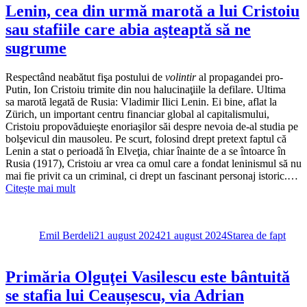
şi
Lenin, cea din urmă marotă a lui Cristoiu
osanale
sau stafiile care abia aşteaptă să ne
sau
cum
sugrume
se
caţără
Respectând neabătut fişa postului de
volintir
al propagandei pro-
Soşoacă
Putin, Ion Cristoiu trimite din nou halucinaţiile la defilare. Ultima
şi
sa marotă legată de Rusia: Vladimir Ilici Lenin. Ei bine, aflat la
Simion
Zürich, un important centru financiar global al capitalismului,
pe
Cristoiu propovăduieşte enoriaşilor săi despre nevoia de-al studia pe
umerii
bolşevicul din mausoleu. Pe scurt, folosind drept pretext faptul că
stafiei
Lenin a stat o perioadă în Elveţia, chiar înainte de a se întoarce în
lui
Rusia (1917), Cristoiu ar vrea ca omul care a fondat leninismul să nu
Ceauşesc
mai fie privit ca un criminal, ci drept un fascinant personaj istoric.…
Citește mai mult
Autor
Publicat
Categorii
pe
Emil Berdeli
21 august 2024
21 august 2024
Starea de fapt
Primăria Olguţei Vasilescu este bântuită
se stafia lui Ceaușescu, via Adrian