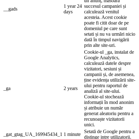
un anunț, măsoară
1 year 24
succesul campaniei și
__gads
days
calculează venitul
acesteia. Acest cookie
poate fi citit doar de pe
domeniul pe care sunt
setati și nu va urmări nicio
dată în timpul navigării
prin alte site-uri.
Cookie-ul _ga, instalat de
Google Analytics,
calculează datele despre
vizitatori, sesiuni și
campanii și, de asemenea,
ține evidența utilizării site-
ului pentru raportul de
_ga
2 years
analiză al site-ului.
Cookie-ul stochează
informații în mod anonim
și atribuie un număr
generat aleatoriu pentru a
recunoaște vizitatorii
unici.
Setată de Google pentru a
_gat_gtag_UA_169945434_1
1 minute
distinge intre utilizatorii.