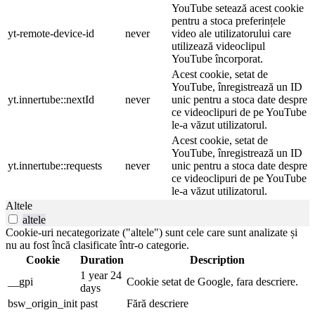
YouTube setează acest cookie
pentru a stoca preferințele
yt-remote-device-id
never
video ale utilizatorului care
utilizează videoclipul
YouTube încorporat.
Acest cookie, setat de
YouTube, înregistrează un ID
yt.innertube::nextId
never
unic pentru a stoca date despre
ce videoclipuri de pe YouTube
le-a văzut utilizatorul.
Acest cookie, setat de
YouTube, înregistrează un ID
yt.innertube::requests
never
unic pentru a stoca date despre
ce videoclipuri de pe YouTube
le-a văzut utilizatorul.
Altele
altele
Cookie-uri necategorizate ("altele") sunt cele care sunt analizate și
nu au fost încă clasificate într-o categorie.
Cookie
Duration
Description
1 year 24
__gpi
Cookie setat de Google, fara descriere.
days
bsw_origin_init
past
Fără descriere