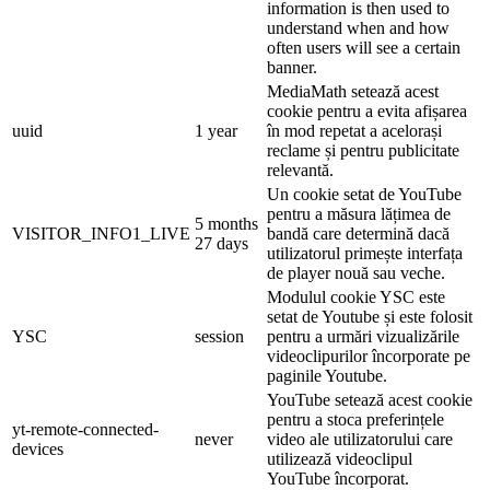
information is then used to
understand when and how
often users will see a certain
banner.
MediaMath setează acest
cookie pentru a evita afișarea
uuid
1 year
în mod repetat a acelorași
reclame și pentru publicitate
relevantă.
Un cookie setat de YouTube
pentru a măsura lățimea de
5 months
VISITOR_INFO1_LIVE
bandă care determină dacă
27 days
utilizatorul primește interfața
de player nouă sau veche.
Modulul cookie YSC este
setat de Youtube și este folosit
YSC
session
pentru a urmări vizualizările
videoclipurilor încorporate pe
paginile Youtube.
YouTube setează acest cookie
pentru a stoca preferințele
yt-remote-connected-
never
video ale utilizatorului care
devices
utilizează videoclipul
YouTube încorporat.