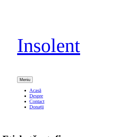
Sari
la
conținut
Insolent
Meniu
Acasă
Despre
Contact
Donații