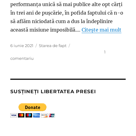
performanţa unică să mai publice alte opt cărţi
în trei ani de puşcărie, în pofida faptului că n-o
să aflăm niciodată cum a dus la îndeplinire
această misiune imposibilă.…
Citește mai mult
Publicat
Categorii
6 iunie 2021
Starea de fapt
pe
1
la
comentariu
Umanismul
pragmatic
al
varanului
Dan
SUSȚINEȚI LIBERTATEA PRESEI
Voiculescu
sau
cum
împodobeşte
preşedintele
Academiei
ridicolul