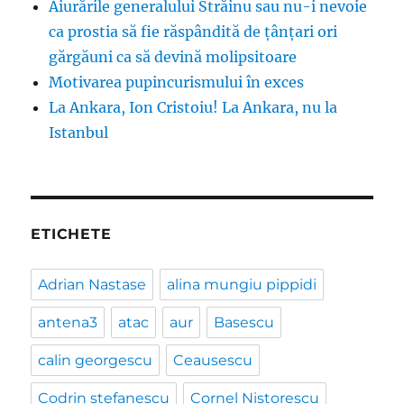
Aiurările generalului Străinu sau nu-i nevoie
ca prostia să fie răspândită de țânțari ori
gărgăuni ca să devină molipsitoare
Motivarea pupincurismului în exces
La Ankara, Ion Cristoiu! La Ankara, nu la
Istanbul
ETICHETE
Adrian Nastase
alina mungiu pippidi
antena3
atac
aur
Basescu
calin georgescu
Ceausescu
Codrin stefanescu
Cornel Nistorescu