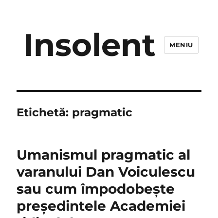
Insolent
MENIU
Etichetă:
pragmatic
Umanismul pragmatic al
varanului Dan Voiculescu
sau cum împodobeşte
preşedintele Academiei