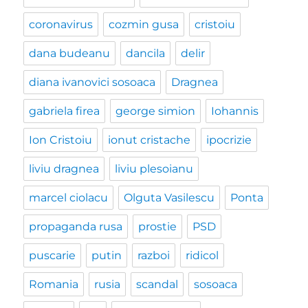
coronavirus
cozmin gusa
cristoiu
dana budeanu
dancila
delir
diana ivanovici sosoaca
Dragnea
gabriela firea
george simion
Iohannis
Ion Cristoiu
ionut cristache
ipocrizie
liviu dragnea
liviu plesoianu
marcel ciolacu
Olguta Vasilescu
Ponta
propaganda rusa
prostie
PSD
puscarie
putin
razboi
ridicol
Romania
rusia
scandal
sosoaca