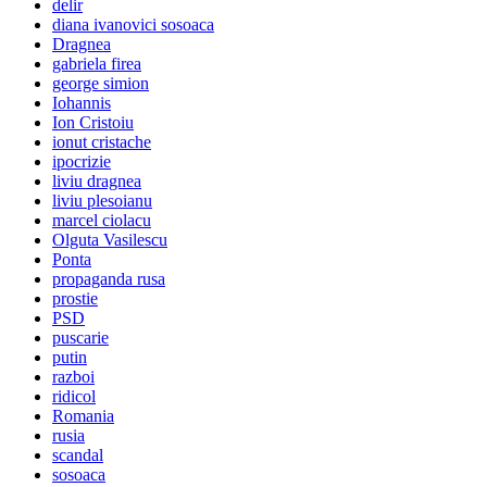
delir
diana ivanovici sosoaca
Dragnea
gabriela firea
george simion
Iohannis
Ion Cristoiu
ionut cristache
ipocrizie
liviu dragnea
liviu plesoianu
marcel ciolacu
Olguta Vasilescu
Ponta
propaganda rusa
prostie
PSD
puscarie
putin
razboi
ridicol
Romania
rusia
scandal
sosoaca