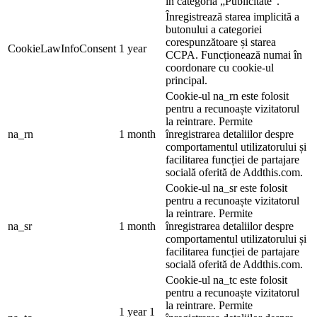
în categoria „Publicitate”.
Înregistrează starea implicită a
butonului a categoriei
corespunzătoare și starea
CookieLawInfoConsent
1 year
CCPA. Funcționează numai în
coordonare cu cookie-ul
principal.
Cookie-ul na_rn este folosit
pentru a recunoaște vizitatorul
la reintrare. Permite
na_rn
1 month
înregistrarea detaliilor despre
comportamentul utilizatorului și
facilitarea funcției de partajare
socială oferită de Addthis.com.
Cookie-ul na_sr este folosit
pentru a recunoaște vizitatorul
la reintrare. Permite
na_sr
1 month
înregistrarea detaliilor despre
comportamentul utilizatorului și
facilitarea funcției de partajare
socială oferită de Addthis.com.
Cookie-ul na_tc este folosit
pentru a recunoaște vizitatorul
la reintrare. Permite
1 year 1