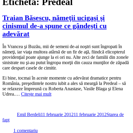
Etichetă:
Predeal
Traian Băsescu, nămeţii ucigaşi şi
cinismul de-a spune ce gândeşti cu
adevărat
În Vrancea şi Buzău, mii de semeni de-ai noştri sunt îngropati în
nămeţi, iar viaţa multora atârnă de un fir de aţă, fiindcă elicopterul
providenţial poate ajunge la ei ori nu. Alte zeci de familii din zonele
sinistrate nu şi-au putut îngropa morţii din cauza munţilor de zăpadă
care despart casele de cimitir.
Ei bine, tocmai în aceste momente cu adevărat dramatice pentru
România, preşedintele nostru iubit a ales să meargă la Predeal – să
se relaxeze împreună cu Roberta Anastase, Vasile Blaga şi Elena
Udrea.…
Citește mai mult
Autor
Publicat
Categorii
pe
Emil Berdeli
11 februarie 2012
11 februarie 2012
Starea de
fapt
la
1 comentariu