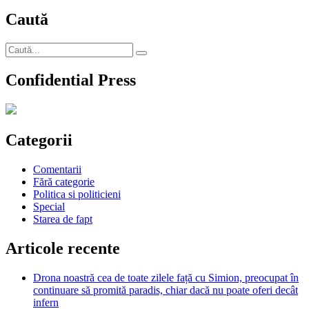
şi-
Caută
o
doamnă
cu
Caută
sutien
Căutare
după:
negru
Confidential Press
Categorii
Comentarii
Fără categorie
Politica si politicieni
Special
Starea de fapt
Articole recente
Drona noastră cea de toate zilele față cu Simion, preocupat în
continuare să promită paradis, chiar dacă nu poate oferi decât
infern