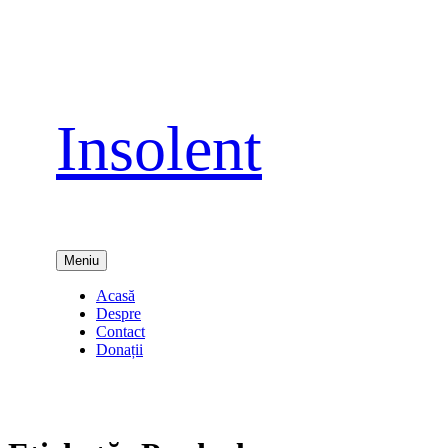
Sari
la
conținut
Insolent
Meniu
Acasă
Despre
Contact
Donații