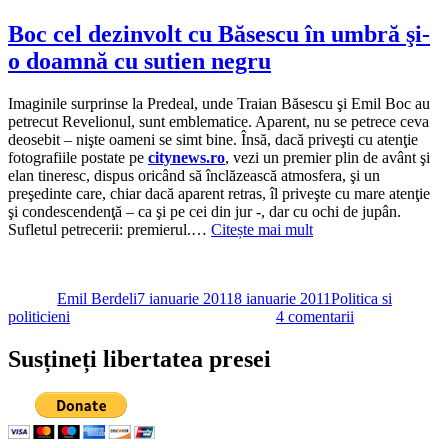
Traian
Băsescu,
Boc cel dezinvolt cu Băsescu în umbră şi-
nămeţii
o doamnă cu sutien negru
ucigaşi
şi
cinismul
Imaginile surprinse la Predeal, unde Traian Băsescu şi Emil Boc au
de-
petrecut
Revelionul, sunt emblematice. Aparent, nu se petrece ceva
a
deosebit – nişte oameni se simt bine. Însă, dacă priveşti cu atenţie
spune
fotografiile postate pe
citynews.ro
, vezi un premier plin de avânt şi
ce
elan tineresc, dispus oricând să înclăzească atmosfera, şi un
gândeşti
preşedinte care, chiar dacă aparent retras, îl priveşte cu mare atenţie
cu
şi condescendenţă – ca şi pe cei din jur -, dar cu ochi de jupân.
adevărat
Sufletul petrecerii: premierul.…
Citește mai mult
Autor
Publicat
Categorii
pe
Emil Berdeli
7 ianuarie 2011
8 ianuarie 2011
Politica si
la
politicieni
4 comentarii
Boc
cel
Susțineți libertatea presei
dezinvolt
cu
Băsescu
în
umbră