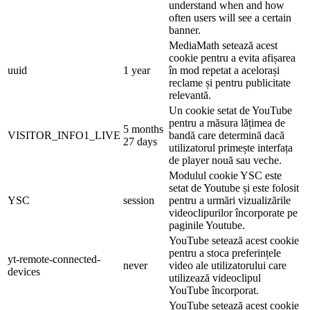
understand when and how
often users will see a certain
banner.
MediaMath setează acest
cookie pentru a evita afișarea
uuid
1 year
în mod repetat a acelorași
reclame și pentru publicitate
relevantă.
Un cookie setat de YouTube
pentru a măsura lățimea de
5 months
VISITOR_INFO1_LIVE
bandă care determină dacă
27 days
utilizatorul primește interfața
de player nouă sau veche.
Modulul cookie YSC este
setat de Youtube și este folosit
YSC
session
pentru a urmări vizualizările
videoclipurilor încorporate pe
paginile Youtube.
YouTube setează acest cookie
pentru a stoca preferințele
yt-remote-connected-
never
video ale utilizatorului care
devices
utilizează videoclipul
YouTube încorporat.
YouTube setează acest cookie