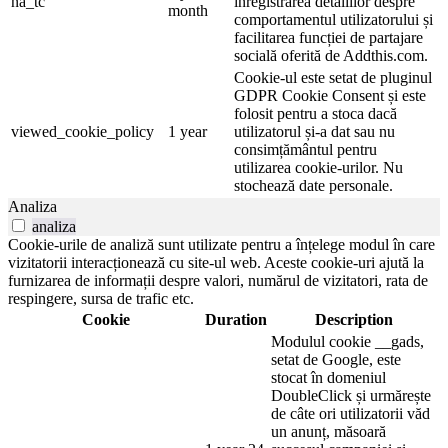
na_tc
înregistrarea detaliilor despre
month
comportamentul utilizatorului și
facilitarea funcției de partajare
socială oferită de Addthis.com.
Cookie-ul este setat de pluginul
GDPR Cookie Consent și este
folosit pentru a stoca dacă
viewed_cookie_policy
1 year
utilizatorul și-a dat sau nu
consimțământul pentru
utilizarea cookie-urilor. Nu
stochează date personale.
Analiza
analiza
Cookie-urile de analiză sunt utilizate pentru a înțelege modul în care
vizitatorii interacționează cu site-ul web. Aceste cookie-uri ajută la
furnizarea de informații despre valori, numărul de vizitatori, rata de
respingere, sursa de trafic etc.
Cookie
Duration
Description
Modulul cookie __gads,
setat de Google, este
stocat în domeniul
DoubleClick și urmărește
de câte ori utilizatorii văd
un anunț, măsoară