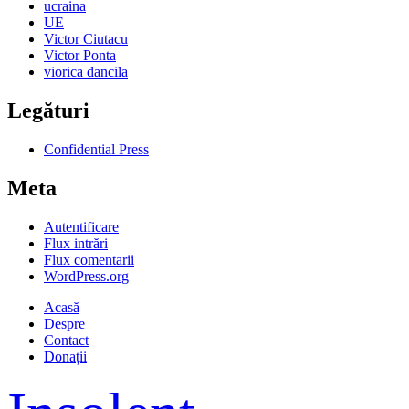
ucraina
UE
Victor Ciutacu
Victor Ponta
viorica dancila
Legături
Confidential Press
Meta
Autentificare
Flux intrări
Flux comentarii
WordPress.org
Acasă
Despre
Contact
Donații