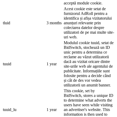
acceptă module cookie.
Acest cookie este setat de
furnizorul AdRoll pentru a
identifica și afișa vizitatorului
tluid
3 months
anunțuri relevante prin
colectarea datelor despre
utilizatori de pe mai multe site-
uri web.
Modulul cookie tuuid, setat de
BidSwitch, stochează un ID
unic pentru a determina ce
reclame au văzut utilizatorii
dacă au vizitat oricare dintre
tuuid
1 year
site-urile web ale agentului de
publicitate. Informațiile sunt
folosite pentru a decide când
și cât de des vor vedea
utilizatorii un anumit banner.
This cookie, set by
BidSwitch, stores a unique ID
to determine what adverts the
users have seen while visiting
tuuid_lu
1 year
an advertiser's website. This
information is then used to