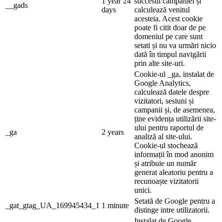
1 year 24
succesul campaniei și
__gads
days
calculează venitul
acesteia. Acest cookie
poate fi citit doar de pe
domeniul pe care sunt
setati și nu va urmări nicio
dată în timpul navigării
prin alte site-uri.
Cookie-ul _ga, instalat de
Google Analytics,
calculează datele despre
vizitatori, sesiuni și
campanii și, de asemenea,
ține evidența utilizării site-
ului pentru raportul de
_ga
2 years
analiză al site-ului.
Cookie-ul stochează
informații în mod anonim
și atribuie un număr
generat aleatoriu pentru a
recunoaște vizitatorii
unici.
Setată de Google pentru a
_gat_gtag_UA_169945434_1
1 minute
distinge intre utilizatorii.
Instalat de Google