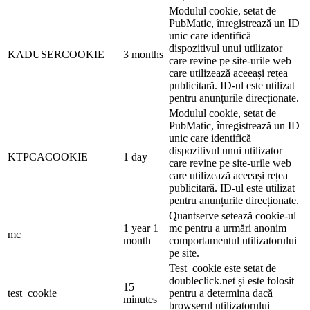
Modulul cookie, setat de
PubMatic, înregistrează un ID
unic care identifică
dispozitivul unui utilizator
KADUSERCOOKIE
3 months
care revine pe site-urile web
care utilizează aceeași rețea
publicitară. ID-ul este utilizat
pentru anunțurile direcționate.
Modulul cookie, setat de
PubMatic, înregistrează un ID
unic care identifică
dispozitivul unui utilizator
KTPCACOOKIE
1 day
care revine pe site-urile web
care utilizează aceeași rețea
publicitară. ID-ul este utilizat
pentru anunțurile direcționate.
Quantserve setează cookie-ul
1 year 1
mc pentru a urmări anonim
mc
month
comportamentul utilizatorului
pe site.
Test_cookie este setat de
doubleclick.net și este folosit
15
test_cookie
pentru a determina dacă
minutes
browserul utilizatorului