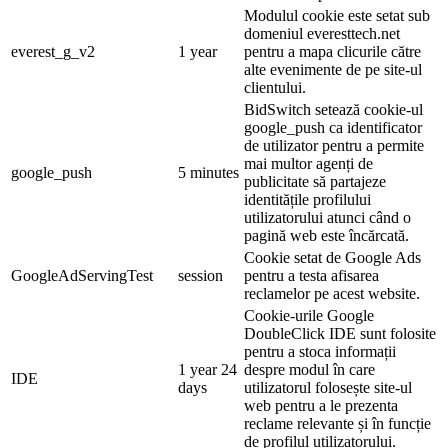
Modulul cookie este setat sub
domeniul everesttech.net
everest_g_v2
1 year
pentru a mapa clicurile către
alte evenimente de pe site-ul
clientului.
BidSwitch setează cookie-ul
google_push ca identificator
de utilizator pentru a permite
mai multor agenți de
google_push
5 minutes
publicitate să partajeze
identitățile profilului
utilizatorului atunci când o
pagină web este încărcată.
Cookie setat de Google Ads
GoogleAdServingTest
session
pentru a testa afisarea
reclamelor pe acest website.
Cookie-urile Google
DoubleClick IDE sunt folosite
pentru a stoca informații
1 year 24
despre modul în care
IDE
days
utilizatorul folosește site-ul
web pentru a le prezenta
reclame relevante și în funcție
de profilul utilizatorului.