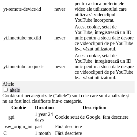
pentru a stoca preferințele
yt-remote-device-id
never
video ale utilizatorului care
utilizează videoclipul
YouTube încorporat.
Acest cookie, setat de
YouTube, înregistrează un ID
yt.innertube::nextId
never
unic pentru a stoca date despre
ce videoclipuri de pe YouTube
le-a văzut utilizatorul.
Acest cookie, setat de
YouTube, înregistrează un ID
yt.innertube::requests
never
unic pentru a stoca date despre
ce videoclipuri de pe YouTube
le-a văzut utilizatorul.
Altele
altele
Cookie-uri necategorizate ("altele") sunt cele care sunt analizate și
nu au fost încă clasificate într-o categorie.
Cookie
Duration
Description
1 year 24
__gpi
Cookie setat de Google, fara descriere.
days
bsw_origin_init
past
Fără descriere
C
1 month
Fără descriere