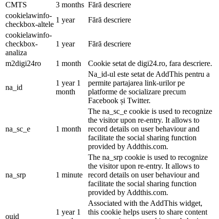
CMTS
3 months
Fără descriere
cookielawinfo-
1 year
Fără descriere
checkbox-altele
cookielawinfo-
checkbox-
1 year
Fără descriere
analiza
m2digi24ro
1 month
Cookie setat de digi24.ro, fara descriere.
Na_id-ul este setat de AddThis pentru a
1 year 1
permite partajarea link-urilor pe
na_id
month
platforme de socializare precum
Facebook și Twitter.
The na_sc_e cookie is used to recognize
the visitor upon re-entry. It allows to
na_sc_e
1 month
record details on user behaviour and
facilitate the social sharing function
provided by Addthis.com.
The na_srp cookie is used to recognize
the visitor upon re-entry. It allows to
na_srp
1 minute
record details on user behaviour and
facilitate the social sharing function
provided by Addthis.com.
Associated with the AddThis widget,
1 year 1
this cookie helps users to share content
ouid