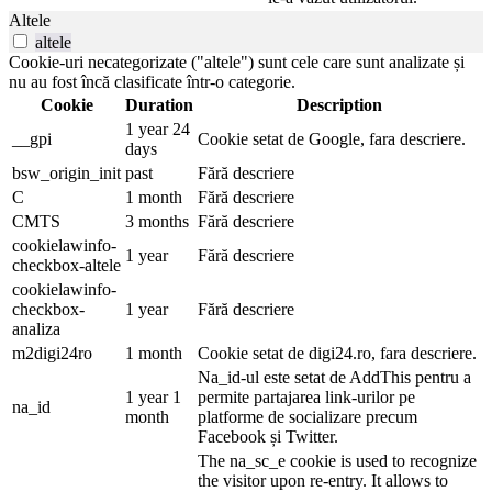
Altele
altele
Cookie-uri necategorizate ("altele") sunt cele care sunt analizate și
nu au fost încă clasificate într-o categorie.
Cookie
Duration
Description
1 year 24
__gpi
Cookie setat de Google, fara descriere.
days
bsw_origin_init
past
Fără descriere
C
1 month
Fără descriere
CMTS
3 months
Fără descriere
cookielawinfo-
1 year
Fără descriere
checkbox-altele
cookielawinfo-
checkbox-
1 year
Fără descriere
analiza
m2digi24ro
1 month
Cookie setat de digi24.ro, fara descriere.
Na_id-ul este setat de AddThis pentru a
1 year 1
permite partajarea link-urilor pe
na_id
month
platforme de socializare precum
Facebook și Twitter.
The na_sc_e cookie is used to recognize
the visitor upon re-entry. It allows to