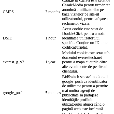
Cookie-ul CMPS este setat de
CasaleMedia pentru urmărirea
anonimă a utilizatorilor pe
CMPS
3 months
baza vizitelor pe site-ul
utilizatorului, pentru afișarea
reclamelor vizate.
Acest cookie este setat de
DoubleClick pentru a nota
DSID
1 hour
identitatea utilizatorului
specific. Conține un ID unic
codificat/criptat.
Modulul cookie este setat sub
domeniul everesttech.net
everest_g_v2
1 year
pentru a mapa clicurile către
alte evenimente de pe site-ul
clientului.
BidSwitch setează cookie-ul
google_push ca identificator
de utilizator pentru a permite
mai multor agenți de
google_push
5 minutes
publicitate să partajeze
identitățile profilului
utilizatorului atunci când o
pagină web este încărcată.