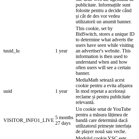
publicitate. Informațiile sunt
folosite pentru a decide când
și cât de des vor vedea
utilizatorii un anumit banner.
This cookie, set by
BidSwitch, stores a unique ID
to determine what adverts the
users have seen while visiting
tuuid_lu
1 year
an advertiser's website. This
information is then used to
understand when and how
often users will see a certain
banner.
MediaMath setează acest
cookie pentru a evita afișarea
uuid
1 year
în mod repetat a acelorași
reclame și pentru publicitate
relevantă.
Un cookie setat de YouTube
pentru a măsura lățimea de
5 months
VISITOR_INFO1_LIVE
bandă care determină dacă
27 days
utilizatorul primește interfața
de player nouă sau veche.
Modulul cookie YSC este