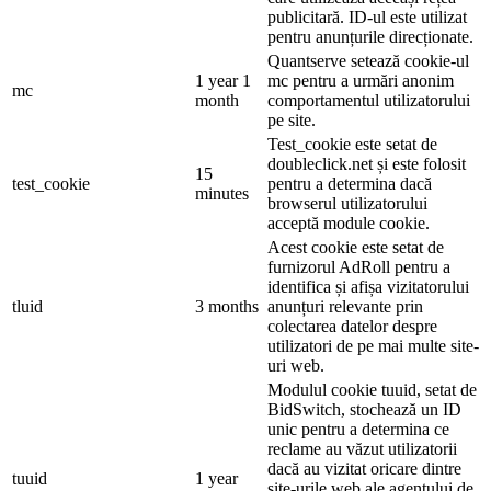
publicitară. ID-ul este utilizat
pentru anunțurile direcționate.
Quantserve setează cookie-ul
1 year 1
mc pentru a urmări anonim
mc
month
comportamentul utilizatorului
pe site.
Test_cookie este setat de
doubleclick.net și este folosit
15
test_cookie
pentru a determina dacă
minutes
browserul utilizatorului
acceptă module cookie.
Acest cookie este setat de
furnizorul AdRoll pentru a
identifica și afișa vizitatorului
tluid
3 months
anunțuri relevante prin
colectarea datelor despre
utilizatori de pe mai multe site-
uri web.
Modulul cookie tuuid, setat de
BidSwitch, stochează un ID
unic pentru a determina ce
reclame au văzut utilizatorii
dacă au vizitat oricare dintre
tuuid
1 year
site-urile web ale agentului de