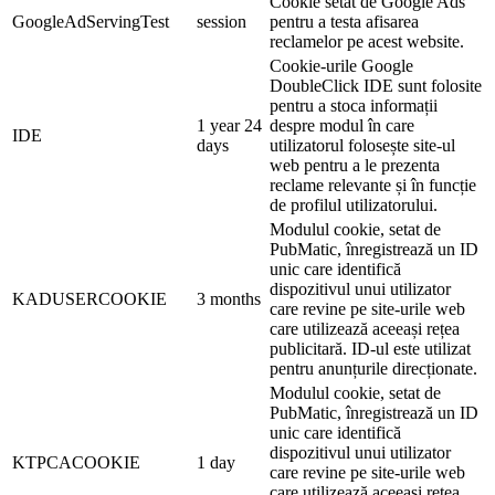
Cookie setat de Google Ads
GoogleAdServingTest
session
pentru a testa afisarea
reclamelor pe acest website.
Cookie-urile Google
DoubleClick IDE sunt folosite
pentru a stoca informații
1 year 24
despre modul în care
IDE
days
utilizatorul folosește site-ul
web pentru a le prezenta
reclame relevante și în funcție
de profilul utilizatorului.
Modulul cookie, setat de
PubMatic, înregistrează un ID
unic care identifică
dispozitivul unui utilizator
KADUSERCOOKIE
3 months
care revine pe site-urile web
care utilizează aceeași rețea
publicitară. ID-ul este utilizat
pentru anunțurile direcționate.
Modulul cookie, setat de
PubMatic, înregistrează un ID
unic care identifică
dispozitivul unui utilizator
KTPCACOOKIE
1 day
care revine pe site-urile web
care utilizează aceeași rețea