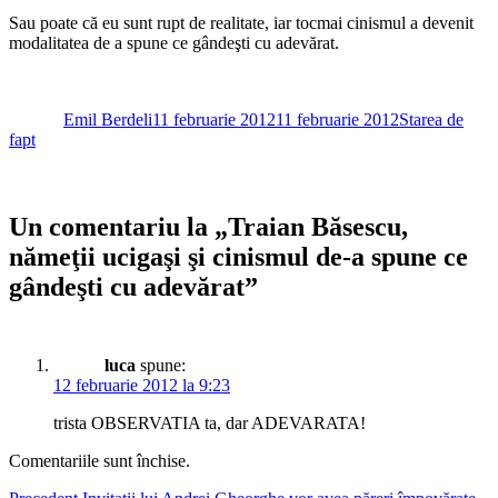
Sau poate că eu sunt rupt de realitate, iar tocmai cinismul a devenit
modalitatea de a spune ce gândeşti cu adevărat.
Autor
Publicat
Categorii
pe
Emil Berdeli
11 februarie 2012
11 februarie 2012
Starea de
fapt
Un comentariu la „Traian Băsescu,
nămeţii ucigaşi şi cinismul de-a spune ce
gândeşti cu adevărat”
luca
spune:
12 februarie 2012 la 9:23
trista OBSERVATIA ta, dar ADEVARATA!
Comentariile sunt închise.
Articolul