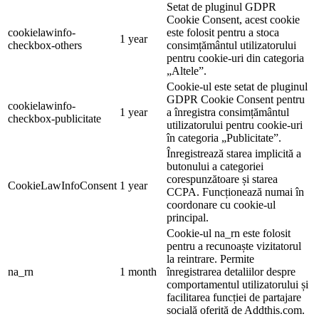
Setat de pluginul GDPR
Cookie Consent, acest cookie
cookielawinfo-
este folosit pentru a stoca
1 year
checkbox-others
consimțământul utilizatorului
pentru cookie-uri din categoria
„Altele”.
Cookie-ul este setat de pluginul
GDPR Cookie Consent pentru
cookielawinfo-
1 year
a înregistra consimțământul
checkbox-publicitate
utilizatorului pentru cookie-uri
în categoria „Publicitate”.
Înregistrează starea implicită a
butonului a categoriei
corespunzătoare și starea
CookieLawInfoConsent
1 year
CCPA. Funcționează numai în
coordonare cu cookie-ul
principal.
Cookie-ul na_rn este folosit
pentru a recunoaște vizitatorul
la reintrare. Permite
na_rn
1 month
înregistrarea detaliilor despre
comportamentul utilizatorului și
facilitarea funcției de partajare
socială oferită de Addthis.com.