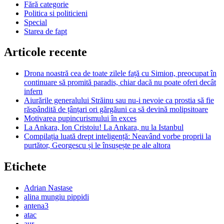
Fără categorie
Politica si politicieni
Special
Starea de fapt
Articole recente
Drona noastră cea de toate zilele față cu Simion, preocupat în
continuare să promită paradis, chiar dacă nu poate oferi decât
infern
Aiurările generalului Străinu sau nu-i nevoie ca prostia să fie
răspândită de țânțari ori gărgăuni ca să devină molipsitoare
Motivarea pupincurismului în exces
La Ankara, Ion Cristoiu! La Ankara, nu la Istanbul
Compilația luată drept inteligență: Neavând vorbe proprii la
purtător, Georgescu și le însușește pe ale altora
Etichete
Adrian Nastase
alina mungiu pippidi
antena3
atac
aur