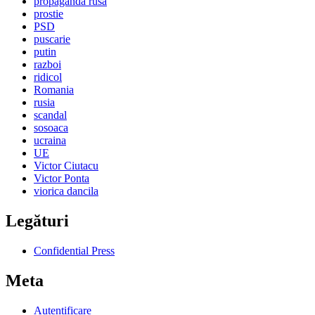
propaganda rusa
prostie
PSD
puscarie
putin
razboi
ridicol
Romania
rusia
scandal
sosoaca
ucraina
UE
Victor Ciutacu
Victor Ponta
viorica dancila
Legături
Confidential Press
Meta
Autentificare