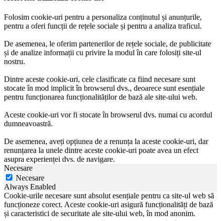
Folosim cookie-uri pentru a personaliza conținutul și anunțurile,
pentru a oferi funcții de rețele sociale și pentru a analiza traficul.
De asemenea, le oferim partenerilor de rețele sociale, de publicitate
și de analize informații cu privire la modul în care folosiți site-ul
nostru.
Dintre aceste cookie-uri, cele clasificate ca fiind necesare sunt
stocate în mod implicit în browserul dvs., deoarece sunt esențiale
pentru funcționarea funcționalităților de bază ale site-ului web.
Aceste cookie-uri vor fi stocate în browserul dvs. numai cu acordul
dumneavoastră.
De asemenea, aveți opțiunea de a renunța la aceste cookie-uri, dar
renunțarea la unele dintre aceste cookie-uri poate avea un efect
asupra experienței dvs. de navigare.
Necesare
Necesare
Always Enabled
Cookie-urile necesare sunt absolut esențiale pentru ca site-ul web să
funcționeze corect. Aceste cookie-uri asigură funcționalități de bază
și caracteristici de securitate ale site-ului web, în mod anonim.