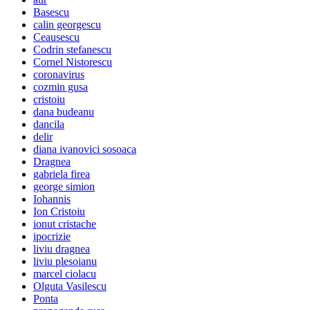
Basescu
calin georgescu
Ceausescu
Codrin stefanescu
Cornel Nistorescu
coronavirus
cozmin gusa
cristoiu
dana budeanu
dancila
delir
diana ivanovici sosoaca
Dragnea
gabriela firea
george simion
Iohannis
Ion Cristoiu
ionut cristache
ipocrizie
liviu dragnea
liviu plesoianu
marcel ciolacu
Olguta Vasilescu
Ponta