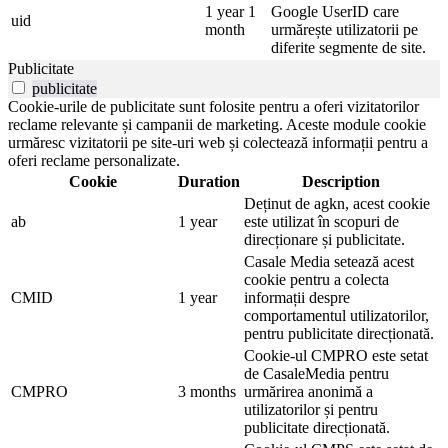
1 year 1
Google UserID care
uid
month
urmărește utilizatorii pe
diferite segmente de site.
Publicitate
publicitate
Cookie-urile de publicitate sunt folosite pentru a oferi vizitatorilor
reclame relevante și campanii de marketing. Aceste module cookie
urmăresc vizitatorii pe site-uri web și colectează informații pentru a
oferi reclame personalizate.
Cookie
Duration
Description
Deținut de agkn, acest cookie
ab
1 year
este utilizat în scopuri de
direcționare și publicitate.
Casale Media setează acest
cookie pentru a colecta
CMID
1 year
informații despre
comportamentul utilizatorilor,
pentru publicitate direcționată.
Cookie-ul CMPRO este setat
de CasaleMedia pentru
CMPRO
3 months
urmărirea anonimă a
utilizatorilor și pentru
publicitate direcționată.