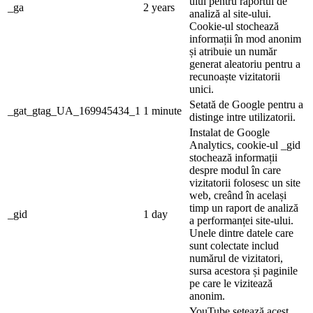
ului pentru raportul de
_ga
2 years
analiză al site-ului.
Cookie-ul stochează
informații în mod anonim
și atribuie un număr
generat aleatoriu pentru a
recunoaște vizitatorii
unici.
Setată de Google pentru a
_gat_gtag_UA_169945434_1
1 minute
distinge intre utilizatorii.
Instalat de Google
Analytics, cookie-ul _gid
stochează informații
despre modul în care
vizitatorii folosesc un site
web, creând în același
timp un raport de analiză
_gid
1 day
a performanței site-ului.
Unele dintre datele care
sunt colectate includ
numărul de vizitatori,
sursa acestora și paginile
pe care le vizitează
anonim.
YouTube setează acest