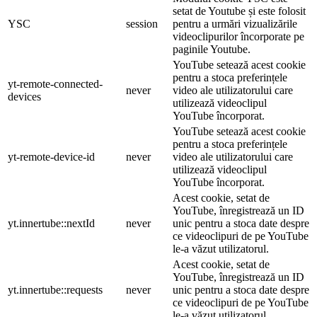
setat de Youtube și este folosit
YSC
session
pentru a urmări vizualizările
videoclipurilor încorporate pe
paginile Youtube.
YouTube setează acest cookie
pentru a stoca preferințele
yt-remote-connected-
never
video ale utilizatorului care
devices
utilizează videoclipul
YouTube încorporat.
YouTube setează acest cookie
pentru a stoca preferințele
yt-remote-device-id
never
video ale utilizatorului care
utilizează videoclipul
YouTube încorporat.
Acest cookie, setat de
YouTube, înregistrează un ID
yt.innertube::nextId
never
unic pentru a stoca date despre
ce videoclipuri de pe YouTube
le-a văzut utilizatorul.
Acest cookie, setat de
YouTube, înregistrează un ID
yt.innertube::requests
never
unic pentru a stoca date despre
ce videoclipuri de pe YouTube
le-a văzut utilizatorul.