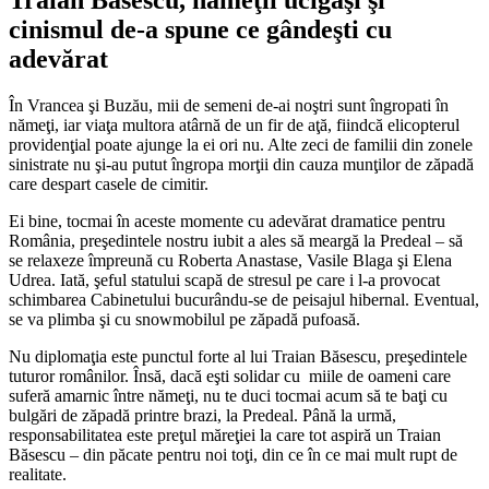
cinismul de-a spune ce gândeşti cu
adevărat
În Vrancea şi Buzău, mii de semeni de-ai noştri sunt îngropati în
nămeţi, iar viaţa multora atârnă de un fir de aţă, fiindcă elicopterul
providenţial poate ajunge la ei ori nu. Alte zeci de familii din zonele
sinistrate nu şi-au putut îngropa morţii din cauza munţilor de zăpadă
care despart casele de cimitir.
Ei bine, tocmai în aceste momente cu adevărat dramatice pentru
România, preşedintele nostru iubit a ales să meargă la Predeal – să
se relaxeze împreună cu Roberta Anastase, Vasile Blaga şi Elena
Udrea. Iată, şeful statului scapă de stresul pe care i l-a provocat
schimbarea Cabinetului bucurându-se de peisajul hibernal. Eventual,
se va plimba şi cu snowmobilul pe zăpadă pufoasă.
Nu diplomaţia este punctul forte al lui Traian Băsescu, preşedintele
tuturor românilor. Însă, dacă eşti solidar cu miile de oameni care
suferă amarnic între nămeţi, nu te duci tocmai acum să te baţi cu
bulgări de zăpadă printre brazi, la Predeal. Până la urmă,
responsabilitatea este preţul măreţiei la care tot aspiră un Traian
Băsescu – din păcate pentru noi toţi, din ce în ce mai mult rupt de
realitate.