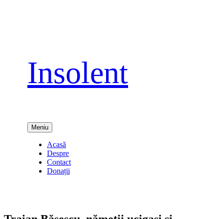
Sari
la
conținut
Insolent
Meniu
Acasă
Despre
Contact
Donații
Traian Băsescu, nămeţii ucigaşi şi