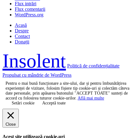
Flux intrări
Flux comentarii
WordPress.org
Acasă
Despre
Contact
Donații
Insolent
Politică de confidențialitate
Propulsat cu mândrie de WordPress
Pentru o mai bună funcționare a site-ului, dar și pentru îmbunătățirea
experienței de vizitare, folosim fișiere tip cookie-uri și colectăm câteva
date personale, prin apăsarea butonului "ACCEPT TOATE" sunteți de
accord cu folosirea tuturor cookie-urilor.
Află mai multe
Setări cookie
Acceptă toate
Close
Acest site utilizează cookie-uri