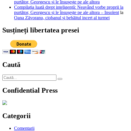
purtător, Georgescu și le însușește pe ale altora
Compilația luată drept inteligență: Neavând vorbe proprii la
purtător, Georgescu și le însușește pe ale altora – Insolent
la
Oana Zăvoranu, ciobanul și behăitul incert al turmei
Susțineți libertatea presei
Caută
Caută
Căutare
după:
Confidential Press
Categorii
Comentarii