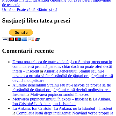
Navigare
Precedent
Invitaţii lui Andrei Gheorghe vor avea păreri împovărate
anterior:
de testicule
în
Articolul
Următor
Poate că dă Sfântu’ şi stă
articole
următor:
Susțineți libertatea presei
Comentarii recente
Drona noastră cea de toate zilele față cu Simion, preocupat în
continuare să promită paradis, chiar dacă nu poate oferi decât
infern – Insolent
la
Aiurările generalului Străinu sau nu-i
nevoie ca prostia să fie răspândită de țânțari ori gărgăuni ca să
devină molipsitoare
Aiurările generalului Străinu sau nu-i nevoie ca prostia să fie
răspândită de țânțari ori gărgăuni ca să devină molipsitoare –
Insolent
la
Motivarea pupincurismului în exces
Motivarea pupincurismului în exces – Insolent
la
La Ankara,
Ion Cristoiu! La Ankara, nu la Istanbul
La Ankara, Ion Cristoiu! La Ankara, nu la Istanbul – Insolent
la
Compilația luată drept inteligență: Neavând vorbe proprii la