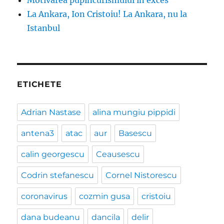
Motivarea pupincurismului în exces
La Ankara, Ion Cristoiu! La Ankara, nu la
Istanbul
ETICHETE
Adrian Nastase
alina mungiu pippidi
antena3
atac
aur
Basescu
calin georgescu
Ceausescu
Codrin stefanescu
Cornel Nistorescu
coronavirus
cozmin gusa
cristoiu
dana budeanu
dancila
delir