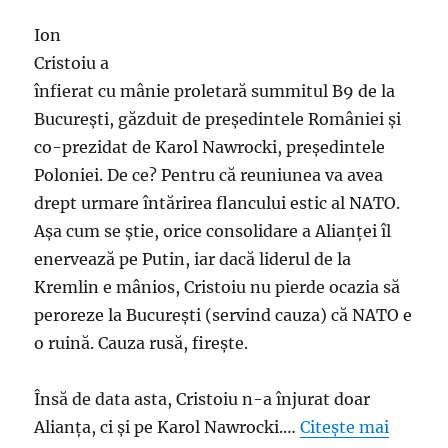
Ion
Cristoiu a
înfierat cu mânie proletară summitul B9 de la
București, găzduit de preşedintele României şi
co-prezidat de Karol Nawrocki, preşedintele
Poloniei. De ce? Pentru că reuniunea va avea
drept urmare întărirea flancului estic al NATO.
Așa cum se știe, orice consolidare a Alianței îl
enervează pe Putin, iar dacă liderul de la
Kremlin e mânios, Cristoiu nu pierde ocazia să
peroreze la București (servind cauza) că NATO e
o ruină. Cauza rusă, firește.
Însă de data asta, Cristoiu n-a înjurat doar
Alianța, ci și pe Karol Nawrocki.…
Citește mai