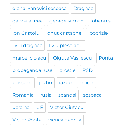
diana ivanovici sosoaca
Dragnea
gabriela firea
george simion
Iohannis
Ion Cristoiu
ionut cristache
ipocrizie
liviu dragnea
liviu plesoianu
marcel ciolacu
Olguta Vasilescu
Ponta
propaganda rusa
prostie
PSD
puscarie
putin
razboi
ridicol
Romania
rusia
scandal
sosoaca
ucraina
UE
Victor Ciutacu
Victor Ponta
viorica dancila