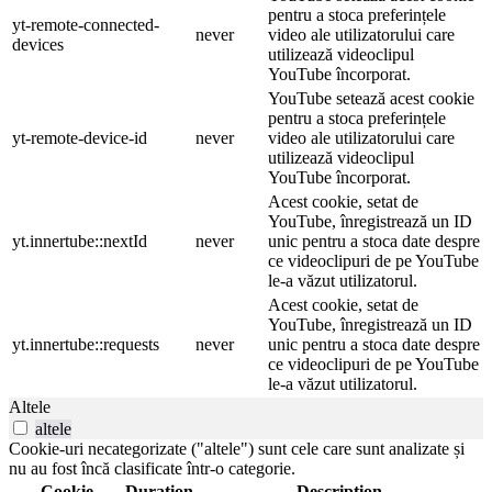
pentru a stoca preferințele
yt-remote-connected-
never
video ale utilizatorului care
devices
utilizează videoclipul
YouTube încorporat.
YouTube setează acest cookie
pentru a stoca preferințele
yt-remote-device-id
never
video ale utilizatorului care
utilizează videoclipul
YouTube încorporat.
Acest cookie, setat de
YouTube, înregistrează un ID
yt.innertube::nextId
never
unic pentru a stoca date despre
ce videoclipuri de pe YouTube
le-a văzut utilizatorul.
Acest cookie, setat de
YouTube, înregistrează un ID
yt.innertube::requests
never
unic pentru a stoca date despre
ce videoclipuri de pe YouTube
le-a văzut utilizatorul.
Altele
altele
Cookie-uri necategorizate ("altele") sunt cele care sunt analizate și
nu au fost încă clasificate într-o categorie.
Cookie
Duration
Description