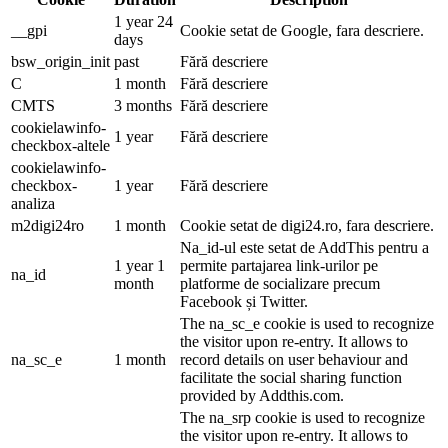
1 year 24
__gpi
Cookie setat de Google, fara descriere.
days
bsw_origin_init
past
Fără descriere
C
1 month
Fără descriere
CMTS
3 months
Fără descriere
cookielawinfo-
1 year
Fără descriere
checkbox-altele
cookielawinfo-
checkbox-
1 year
Fără descriere
analiza
m2digi24ro
1 month
Cookie setat de digi24.ro, fara descriere.
Na_id-ul este setat de AddThis pentru a
1 year 1
permite partajarea link-urilor pe
na_id
month
platforme de socializare precum
Facebook și Twitter.
The na_sc_e cookie is used to recognize
the visitor upon re-entry. It allows to
na_sc_e
1 month
record details on user behaviour and
facilitate the social sharing function
provided by Addthis.com.
The na_srp cookie is used to recognize
the visitor upon re-entry. It allows to