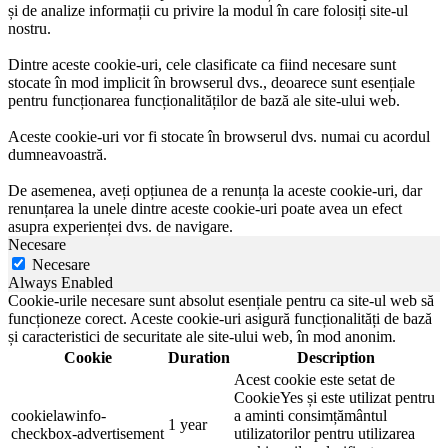
și de analize informații cu privire la modul în care folosiți site-ul
nostru.
Dintre aceste cookie-uri, cele clasificate ca fiind necesare sunt
stocate în mod implicit în browserul dvs., deoarece sunt esențiale
pentru funcționarea funcționalităților de bază ale site-ului web.
Aceste cookie-uri vor fi stocate în browserul dvs. numai cu acordul
dumneavoastră.
De asemenea, aveți opțiunea de a renunța la aceste cookie-uri, dar
renunțarea la unele dintre aceste cookie-uri poate avea un efect
asupra experienței dvs. de navigare.
Necesare
Necesare
Always Enabled
Cookie-urile necesare sunt absolut esențiale pentru ca site-ul web să
funcționeze corect. Aceste cookie-uri asigură funcționalități de bază
și caracteristici de securitate ale site-ului web, în mod anonim.
Cookie
Duration
Description
Acest cookie este setat de
CookieYes și este utilizat pentru
cookielawinfo-
a aminti consimțământul
1 year
checkbox-advertisement
utilizatorilor pentru utilizarea