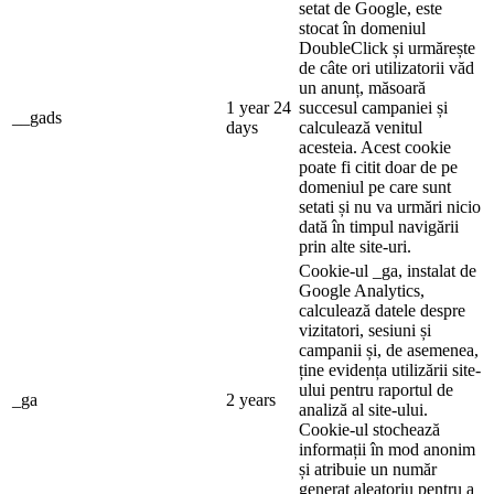
setat de Google, este
stocat în domeniul
DoubleClick și urmărește
de câte ori utilizatorii văd
un anunț, măsoară
1 year 24
succesul campaniei și
__gads
days
calculează venitul
acesteia. Acest cookie
poate fi citit doar de pe
domeniul pe care sunt
setati și nu va urmări nicio
dată în timpul navigării
prin alte site-uri.
Cookie-ul _ga, instalat de
Google Analytics,
calculează datele despre
vizitatori, sesiuni și
campanii și, de asemenea,
ține evidența utilizării site-
ului pentru raportul de
_ga
2 years
analiză al site-ului.
Cookie-ul stochează
informații în mod anonim
și atribuie un număr
generat aleatoriu pentru a