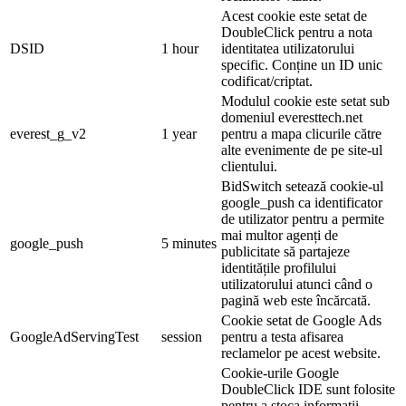
Acest cookie este setat de
DoubleClick pentru a nota
DSID
1 hour
identitatea utilizatorului
specific. Conține un ID unic
codificat/criptat.
Modulul cookie este setat sub
domeniul everesttech.net
everest_g_v2
1 year
pentru a mapa clicurile către
alte evenimente de pe site-ul
clientului.
BidSwitch setează cookie-ul
google_push ca identificator
de utilizator pentru a permite
mai multor agenți de
google_push
5 minutes
publicitate să partajeze
identitățile profilului
utilizatorului atunci când o
pagină web este încărcată.
Cookie setat de Google Ads
GoogleAdServingTest
session
pentru a testa afisarea
reclamelor pe acest website.
Cookie-urile Google
DoubleClick IDE sunt folosite
pentru a stoca informații