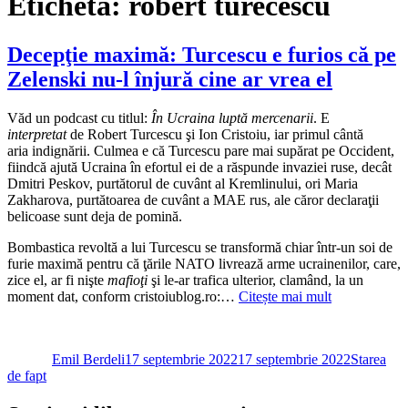
Etichetă:
robert turecescu
Decepţie maximă: Turcescu e furios că pe
Zelenski nu-l înjură cine ar vrea el
Văd un podcast cu titlul:
În Ucraina luptă mercenarii
. E
interpretat
de Robert Turcescu şi Ion Cristoiu, iar primul cântă
aria indignării. Culmea e că Turcescu pare mai supărat pe Occident,
fiindcă ajută Ucraina în efortul ei de a răspunde invaziei ruse, decât
Dmitri Peskov, purtătorul de cuvânt al Kremlinului, ori Maria
Zakharova, purtătoarea de cuvânt a MAE rus, ale căror declaraţii
belicoase sunt deja de pomină.
Bombastica revoltă a lui Turcescu se transformă chiar într-un soi de
furie maximă pentru că ţările NATO livrează arme ucrainenilor, care,
zice el, ar fi nişte
mafioţi
şi le-ar trafica ulterior, clamând, la un
moment dat, conform cristoiublog.ro:…
Citește mai mult
Autor
Publicat
Categorii
pe
Emil Berdeli
17 septembrie 2022
17 septembrie 2022
Starea
de fapt