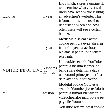
BidSwitch, stores a unique ID
to determine what adverts the
users have seen while visiting
tuuid_lu
1 year
an advertiser's website. This
information is then used to
understand when and how
often users will see a certain
banner.
MediaMath setează acest
cookie pentru a evita afișarea
uuid
1 year
în mod repetat a acelorași
reclame și pentru publicitate
relevantă.
Un cookie setat de YouTube
pentru a măsura lățimea de
5 months
VISITOR_INFO1_LIVE
bandă care determină dacă
27 days
utilizatorul primește interfața
de player nouă sau veche.
Modulul cookie YSC este
setat de Youtube și este folosit
YSC
session
pentru a urmări vizualizările
videoclipurilor încorporate pe
paginile Youtube.
YouTube setează acest cookie