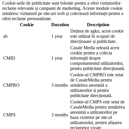
Cookie-urile de publicitate sunt folosite pentru a oferi vizitatorilor
reclame relevante și campanii de marketing. Aceste module cookie
urmăresc vizitatorii pe site-uri web și colectează informații pentru a
oferi reclame personalizate.
Cookie
Duration
Description
Deținut de agkn, acest cookie
ab
1 year
este utilizat în scopuri de
direcționare și publicitate.
Casale Media setează acest
cookie pentru a colecta
CMID
1 year
informații despre
comportamentul utilizatorilor,
pentru publicitate direcționată.
Cookie-ul CMPRO este setat
de CasaleMedia pentru
CMPRO
3 months
urmărirea anonimă a
utilizatorilor și pentru
publicitate direcționată.
Cookie-ul CMPS este setat de
CasaleMedia pentru urmărirea
anonimă a utilizatorilor pe
CMPS
3 months
baza vizitelor pe site-ul
utilizatorului, pentru afișarea
reclamelor vizate.