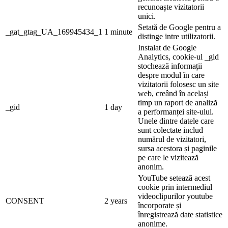
recunoaște vizitatorii
unici.
Setată de Google pentru a
_gat_gtag_UA_169945434_1
1 minute
distinge intre utilizatorii.
Instalat de Google
Analytics, cookie-ul _gid
stochează informații
despre modul în care
vizitatorii folosesc un site
web, creând în același
timp un raport de analiză
_gid
1 day
a performanței site-ului.
Unele dintre datele care
sunt colectate includ
numărul de vizitatori,
sursa acestora și paginile
pe care le vizitează
anonim.
YouTube setează acest
cookie prin intermediul
videoclipurilor youtube
CONSENT
2 years
încorporate și
înregistrează date statistice
anonime.