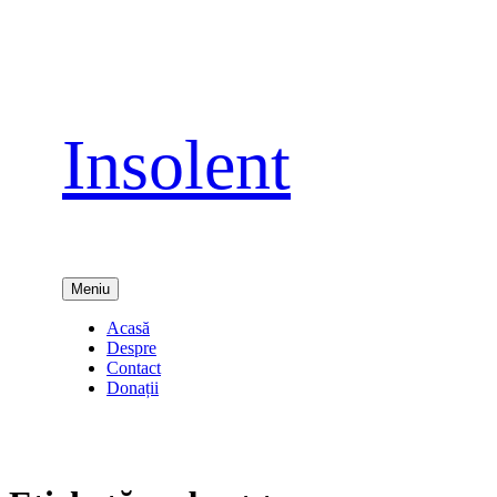
Sari
la
conținut
Insolent
Meniu
Acasă
Despre
Contact
Donații