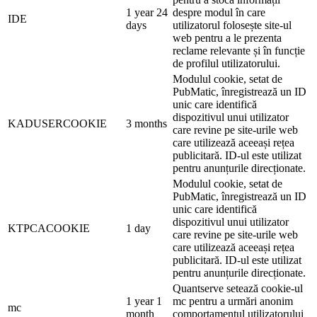
1 year 24
despre modul în care
IDE
days
utilizatorul folosește site-ul
web pentru a le prezenta
reclame relevante și în funcție
de profilul utilizatorului.
Modulul cookie, setat de
PubMatic, înregistrează un ID
unic care identifică
dispozitivul unui utilizator
KADUSERCOOKIE
3 months
care revine pe site-urile web
care utilizează aceeași rețea
publicitară. ID-ul este utilizat
pentru anunțurile direcționate.
Modulul cookie, setat de
PubMatic, înregistrează un ID
unic care identifică
dispozitivul unui utilizator
KTPCACOOKIE
1 day
care revine pe site-urile web
care utilizează aceeași rețea
publicitară. ID-ul este utilizat
pentru anunțurile direcționate.
Quantserve setează cookie-ul
1 year 1
mc pentru a urmări anonim
mc
month
comportamentul utilizatorului