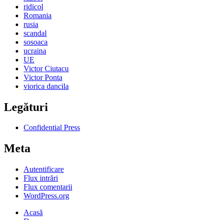
ridicol
Romania
rusia
scandal
sosoaca
ucraina
UE
Victor Ciutacu
Victor Ponta
viorica dancila
Legături
Confidential Press
Meta
Autentificare
Flux intrări
Flux comentarii
WordPress.org
Acasă