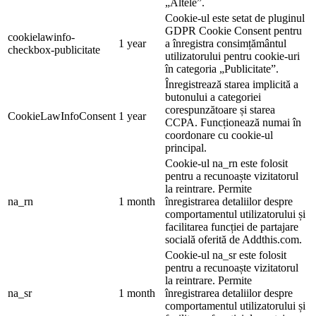
„Altele”.
Cookie-ul este setat de pluginul
GDPR Cookie Consent pentru
cookielawinfo-
1 year
a înregistra consimțământul
checkbox-publicitate
utilizatorului pentru cookie-uri
în categoria „Publicitate”.
Înregistrează starea implicită a
butonului a categoriei
corespunzătoare și starea
CookieLawInfoConsent
1 year
CCPA. Funcționează numai în
coordonare cu cookie-ul
principal.
Cookie-ul na_rn este folosit
pentru a recunoaște vizitatorul
la reintrare. Permite
na_rn
1 month
înregistrarea detaliilor despre
comportamentul utilizatorului și
facilitarea funcției de partajare
socială oferită de Addthis.com.
Cookie-ul na_sr este folosit
pentru a recunoaște vizitatorul
la reintrare. Permite
na_sr
1 month
înregistrarea detaliilor despre
comportamentul utilizatorului și