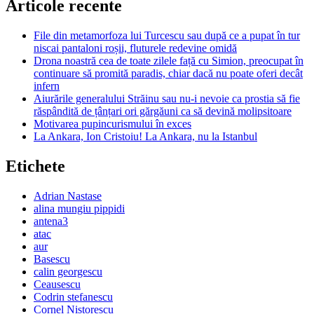
Articole recente
File din metamorfoza lui Turcescu sau după ce a pupat în tur
niscai pantaloni roșii, fluturele redevine omidă
Drona noastră cea de toate zilele față cu Simion, preocupat în
continuare să promită paradis, chiar dacă nu poate oferi decât
infern
Aiurările generalului Străinu sau nu-i nevoie ca prostia să fie
răspândită de țânțari ori gărgăuni ca să devină molipsitoare
Motivarea pupincurismului în exces
La Ankara, Ion Cristoiu! La Ankara, nu la Istanbul
Etichete
Adrian Nastase
alina mungiu pippidi
antena3
atac
aur
Basescu
calin georgescu
Ceausescu
Codrin stefanescu
Cornel Nistorescu