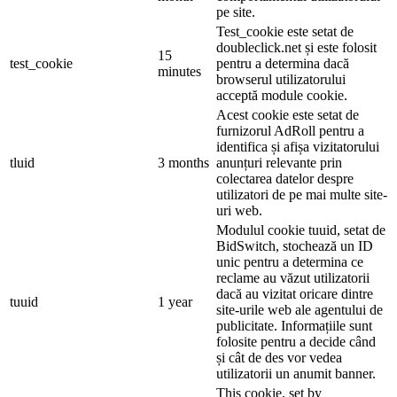
pe site.
Test_cookie este setat de
doubleclick.net și este folosit
15
test_cookie
pentru a determina dacă
minutes
browserul utilizatorului
acceptă module cookie.
Acest cookie este setat de
furnizorul AdRoll pentru a
identifica și afișa vizitatorului
tluid
3 months
anunțuri relevante prin
colectarea datelor despre
utilizatori de pe mai multe site-
uri web.
Modulul cookie tuuid, setat de
BidSwitch, stochează un ID
unic pentru a determina ce
reclame au văzut utilizatorii
dacă au vizitat oricare dintre
tuuid
1 year
site-urile web ale agentului de
publicitate. Informațiile sunt
folosite pentru a decide când
și cât de des vor vedea
utilizatorii un anumit banner.
This cookie, set by