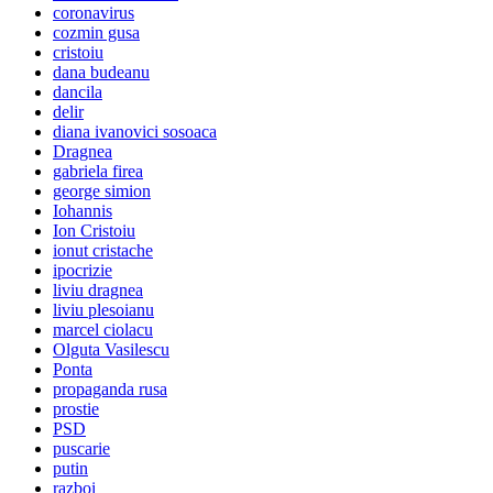
coronavirus
cozmin gusa
cristoiu
dana budeanu
dancila
delir
diana ivanovici sosoaca
Dragnea
gabriela firea
george simion
Iohannis
Ion Cristoiu
ionut cristache
ipocrizie
liviu dragnea
liviu plesoianu
marcel ciolacu
Olguta Vasilescu
Ponta
propaganda rusa
prostie
PSD
puscarie
putin
razboi