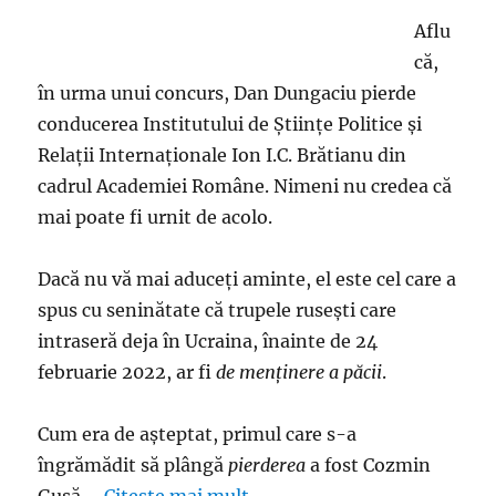
nu
Aflu
se
că,
văd
foarte
în urma unui concurs, Dan Dungaciu pierde
bine
conducerea Institutului de Științe Politice și
sforile,
Relații Internaționale Ion I.C. Brătianu din
pârghiile
şi
cadrul Academiei Române. Nimeni nu credea că
scripeţii
mai poate fi urnit de acolo.
Dacă nu vă mai aduceţi aminte, el este cel care a
spus cu seninătate că trupele ruseşti care
intraseră deja în Ucraina, înainte de 24
februarie 2022, ar fi
de menținere a păcii
.
Cum era de aşteptat, primul care s-a
îngrămădit să plângă
pierderea
a fost Cozmin