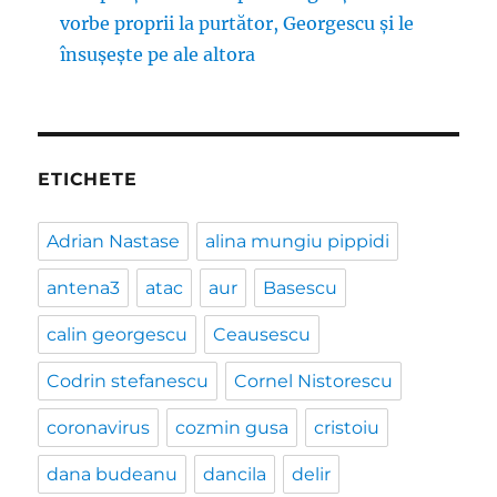
vorbe proprii la purtător, Georgescu și le
însușește pe ale altora
ETICHETE
Adrian Nastase
alina mungiu pippidi
antena3
atac
aur
Basescu
calin georgescu
Ceausescu
Codrin stefanescu
Cornel Nistorescu
coronavirus
cozmin gusa
cristoiu
dana budeanu
dancila
delir