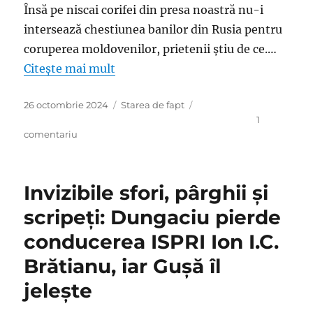
Însă pe niscai corifei din presa noastră nu-i
intersează chestiunea banilor din Rusia pentru
coruperea moldovenilor, prietenii ştiu de ce.…
Citește mai mult
Publicat
Categorii
26 octombrie 2024
Starea de fapt
pe
1
la
comentariu
Guşă
şi
Cristoiu
Invizibile sfori, pârghii şi
o
atacă
scripeţi: Dungaciu pierde
frontal
conducerea ISPRI Ion I.C.
pe
Maia
Brătianu, iar Guşă îl
Sandu
sau
jeleşte
atunci
când