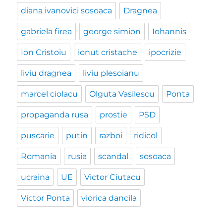
diana ivanovici sosoaca
Dragnea
gabriela firea
george simion
Iohannis
Ion Cristoiu
ionut cristache
ipocrizie
liviu dragnea
liviu plesoianu
marcel ciolacu
Olguta Vasilescu
Ponta
propaganda rusa
prostie
PSD
puscarie
putin
razboi
ridicol
Romania
rusia
scandal
sosoaca
ucraina
UE
Victor Ciutacu
Victor Ponta
viorica dancila