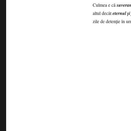
fără
Culmea e că
suveran
frontiere:
altul decât
eternul şi
Propaganda
zile de detenţie în 
rusă
ni
l-
a
hărăzit
pe
Adrian
Năstase
preşedinte