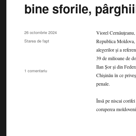
bine sforile, pârghii
Publicat
26 octombrie 2024
Viorel Cernăuțeanu, ş
pe
Categorii
Starea de fapt
Republica Moldova, s
alegerilor şi a refer
39 de milioane de dol
Ilan Șor și din Federa
la
1 comentariu
Chişinău în ce priveş
Guşă
şi
penale.
Cristoiu
o
Însă pe niscai corife
atacă
frontal
coruperea moldovenil
pe
Maia
Sandu
sau