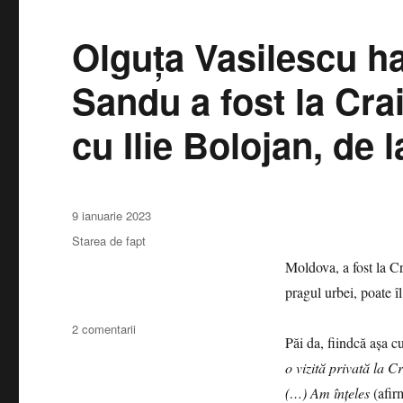
atunci
când
Olguța Vasilescu h
nu
se
Sandu a fost la Cra
văd
foarte
bine
cu Ilie Bolojan, de 
sforile,
pârghiile
şi
scripeţii
Publicat
9 ianuarie 2023
pe
Categorii
Starea de fapt
Moldova, a fost la Cr
pragul urbei, poate î
la
2 comentarii
Păi da, fiindcă așa c
Olguța
Vasilescu
o vizită privată la 
habar
(…) Am înțeles
(afir