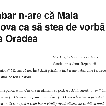
abar n-are că Maia
iova ca să stea de vorbă
la Oradea
Știe Olguța Vasilescu că Maia
Sandu, președinta Republicii
aiova? Mă tem că nu. Însă dacă primărița încă n-are habar cine i-a trecu
l sună pe Ion Cristoiu.
um spunea senin Cristoiu în ultimul său podcast:
Maia Sandu a venit înt
Craiova (…) Nimeni nu pune o întrebare (…) Cum adică vizită privată?
ma tot Cristoiu)
că a venit într-o vizită privată să stea de vorbă cu unul,