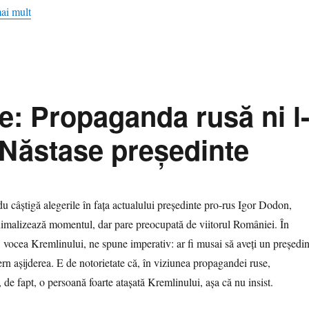
mai mult
re: Propaganda rusă ni l
 Năstase preşedinte
 câştigă alegerile în faţa actualului preşedinte pro-rus Igor Dodon,
malizează momentul, dar pare preocupată de viitorul României. În
, vocea Kremlinului, ne spune imperativ: ar fi musai să aveţi un preşedin
rn aşijderea. E de notorietate că, în viziunea propagandei ruse,
de fapt, o persoană foarte ataşată Kremlinului, aşa că nu insist.