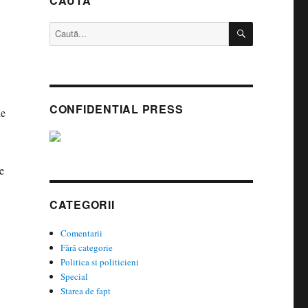
CAUTĂ
CĂUTARE
Caută
după:
CONFIDENTIAL PRESS
de
e
CATEGORII
Comentarii
Fără categorie
Politica si politicieni
Special
Starea de fapt