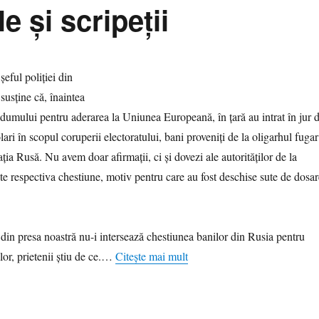
le şi scripeţii
eful poliţiei din
usţine că, înaintea
endumului pentru aderarea la Uniunea Europeană, în ţară au intrat în jur 
ari în scopul coruperii electoratului, bani proveniţi de la oligarhul fugar
ția Rusă. Nu avem doar afirmaţii, ci şi dovezi ale autorităţilor de la
te respectiva chestiune, motiv pentru care au fost deschise sute de dosar
i din presa noastră nu-i intersează chestiunea banilor din Rusia pentru
or, prietenii ştiu de ce.…
Citește mai mult