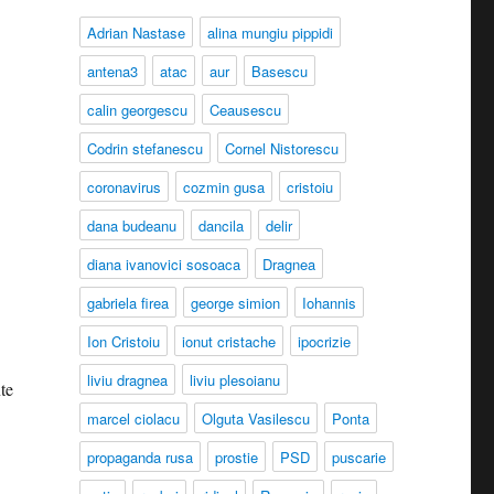
Adrian Nastase
alina mungiu pippidi
antena3
atac
aur
Basescu
calin georgescu
Ceausescu
Codrin stefanescu
Cornel Nistorescu
-
coronavirus
cozmin gusa
cristoiu
dana budeanu
dancila
delir
diana ivanovici sosoaca
Dragnea
gabriela firea
george simion
Iohannis
Ion Cristoiu
ionut cristache
ipocrizie
liviu dragnea
liviu plesoianu
te
marcel ciolacu
Olguta Vasilescu
Ponta
propaganda rusa
prostie
PSD
puscarie