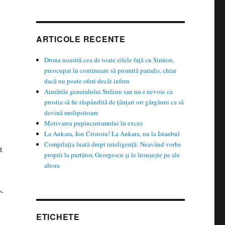
ARTICOLE RECENTE
Drona noastră cea de toate zilele față cu Simion,
preocupat în continuare să promită paradis, chiar
dacă nu poate oferi decât infern
Aiurările generalului Străinu sau nu-i nevoie ca
prostia să fie răspândită de țânțari ori gărgăuni ca să
devină molipsitoare
Motivarea pupincurismului în exces
La Ankara, Ion Cristoiu! La Ankara, nu la Istanbul
Compilația luată drept inteligență: Neavând vorbe
t
proprii la purtător, Georgescu și le însușește pe ale
altora
r-
ETICHETE