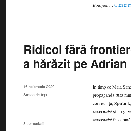
n-
Bolojan.
…
Citește 
are
că
Maia
Sandu
a
fost
la
Ridicol fără frontie
Craiova
ca
a hărăzit pe Adrian
să
stea
de
vorbă
Publicat
cu
16 noiembrie 2020
În timp ce Maia Sandu
pe
Ilie
Categorii
Starea de fapt
propaganda rusă mini
Bolojan,
Sputnik
consecinţă,
de
la
suveranist
şi un guve
Oradea
suveranist
înseamnă, 
la
3 comentarii
Ridicol