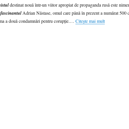
istul
destinat nouă într-un viitor apropiat de propaganda rusă este nime
 fascinantul
Adrian Năstase, omul care până în prezent a numărat 500 
urma a două condamnări pentru corupţie.…
Citește mai mult