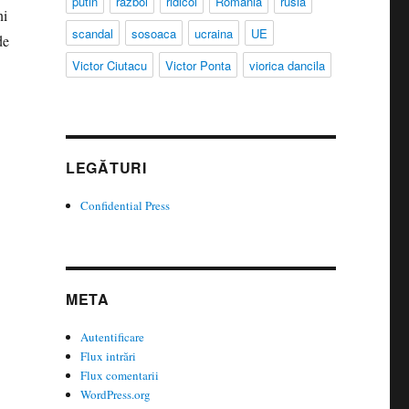
putin
razboi
ridicol
Romania
rusia
ni
scandal
sosoaca
ucraina
UE
de
Victor Ciutacu
Victor Ponta
viorica dancila
LEGĂTURI
Confidential Press
META
Autentificare
Flux intrări
Flux comentarii
WordPress.org