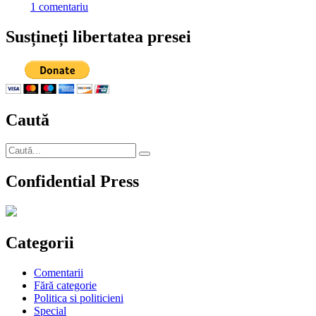
la
1 comentariu
Rectorul
SNSPA
Susțineți libertatea presei
vs
George
Simion
sau
de
ce
Caută
serviciile
secrete
străine
Caută
ne
Căutare
după:
vor
Confidential Press
felicita
din
nou
pentru
incompetenţă
Categorii
Comentarii
Fără categorie
Politica si politicieni
Special