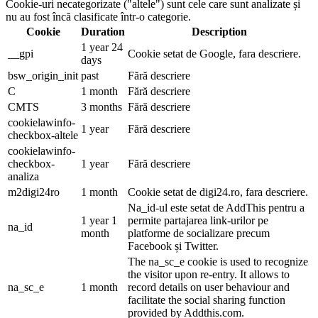
Cookie-uri necategorizate ("altele") sunt cele care sunt analizate și
nu au fost încă clasificate într-o categorie.
Cookie
Duration
Description
1 year 24
__gpi
Cookie setat de Google, fara descriere.
days
bsw_origin_init
past
Fără descriere
C
1 month
Fără descriere
CMTS
3 months
Fără descriere
cookielawinfo-
1 year
Fără descriere
checkbox-altele
cookielawinfo-
checkbox-
1 year
Fără descriere
analiza
m2digi24ro
1 month
Cookie setat de digi24.ro, fara descriere.
Na_id-ul este setat de AddThis pentru a
1 year 1
permite partajarea link-urilor pe
na_id
month
platforme de socializare precum
Facebook și Twitter.
The na_sc_e cookie is used to recognize
the visitor upon re-entry. It allows to
na_sc_e
1 month
record details on user behaviour and
facilitate the social sharing function
provided by Addthis.com.