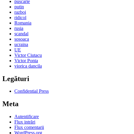
puscarie
putin
razboi
ridicol
Romania
rusia
scandal
sosoaca
ucraina
UE
Victor Ciutacu
Victor Ponta
viorica dancila
Legături
Confidential Press
Meta
Autentificare
Flux intrări
Flux comentarii
WordPress.org