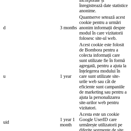
încorporate și
înregistrează date statistice
anonime.
Quantserve setează acest
cookie pentru a urmări
d
3 months
anonim informații despre
modul în care vizitatorii
folosesc site-ul web.
Acest cookie este folosit
de Bombora pentru a
colecta informații care
sunt utilizate fie în formă
agregată, pentru a ajuta la
înțelegerea modului în
u
1 year
care sunt utilizate site-
urile web sau cât de
eficiente sunt campaniile
de marketing sau pentru a
ajuta la personalizarea
site-urilor web pentru
vizitatori.
Acesta este un cookie
1 year 1
Google UserID care
uid
month
urmărește utilizatorii pe
diferite segmente de site.