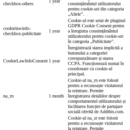
1 year
checkbox-others
consimțământul utilizatorului
pentru cookie-uri din categoria
„Altele”.
Cookie-ul este setat de pluginul
GDPR Cookie Consent pentru
cookielawinfo-
1 year
a înregistra consimțământul
checkbox-publicitate
utilizatorului pentru cookie-uri
în categoria „Publicitate”.
Înregistrează starea implicită a
butonului a categoriei
corespunzătoare și starea
CookieLawInfoConsent
1 year
CCPA. Funcționează numai în
coordonare cu cookie-ul
principal.
Cookie-ul na_rn este folosit
pentru a recunoaște vizitatorul
la reintrare. Permite
na_rn
1 month
înregistrarea detaliilor despre
comportamentul utilizatorului și
facilitarea funcției de partajare
socială oferită de Addthis.com.
Cookie-ul na_sr este folosit
pentru a recunoaște vizitatorul
la reintrare. Permite