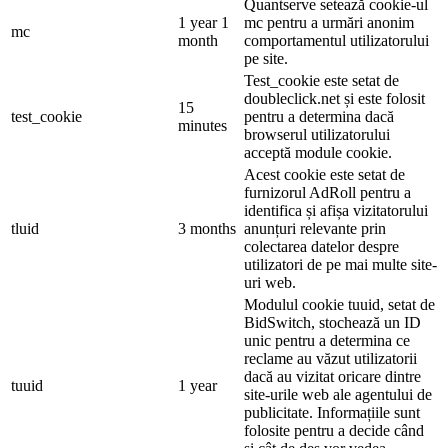
Quantserve setează cookie-ul
1 year 1
mc pentru a urmări anonim
mc
month
comportamentul utilizatorului
pe site.
Test_cookie este setat de
doubleclick.net și este folosit
15
test_cookie
pentru a determina dacă
minutes
browserul utilizatorului
acceptă module cookie.
Acest cookie este setat de
furnizorul AdRoll pentru a
identifica și afișa vizitatorului
tluid
3 months
anunțuri relevante prin
colectarea datelor despre
utilizatori de pe mai multe site-
uri web.
Modulul cookie tuuid, setat de
BidSwitch, stochează un ID
unic pentru a determina ce
reclame au văzut utilizatorii
dacă au vizitat oricare dintre
tuuid
1 year
site-urile web ale agentului de
publicitate. Informațiile sunt
folosite pentru a decide când