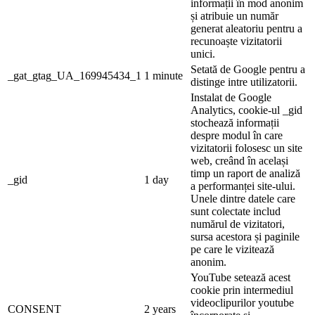
informații în mod anonim
și atribuie un număr
generat aleatoriu pentru a
recunoaște vizitatorii
unici.
Setată de Google pentru a
_gat_gtag_UA_169945434_1
1 minute
distinge intre utilizatorii.
Instalat de Google
Analytics, cookie-ul _gid
stochează informații
despre modul în care
vizitatorii folosesc un site
web, creând în același
timp un raport de analiză
_gid
1 day
a performanței site-ului.
Unele dintre datele care
sunt colectate includ
numărul de vizitatori,
sursa acestora și paginile
pe care le vizitează
anonim.
YouTube setează acest
cookie prin intermediul
videoclipurilor youtube
CONSENT
2 years