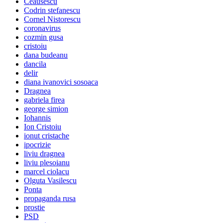
Ceausescu
Codrin stefanescu
Cornel Nistorescu
coronavirus
cozmin gusa
cristoiu
dana budeanu
dancila
delir
diana ivanovici sosoaca
Dragnea
gabriela firea
george simion
Iohannis
Ion Cristoiu
ionut cristache
ipocrizie
liviu dragnea
liviu plesoianu
marcel ciolacu
Olguta Vasilescu
Ponta
propaganda rusa
prostie
PSD