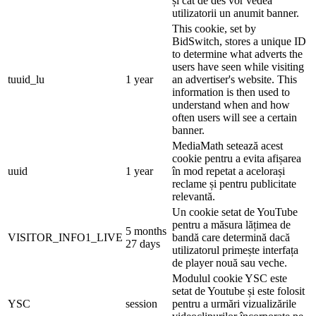
și cât de des vor vedea
utilizatorii un anumit banner.
This cookie, set by
BidSwitch, stores a unique ID
to determine what adverts the
users have seen while visiting
tuuid_lu
1 year
an advertiser's website. This
information is then used to
understand when and how
often users will see a certain
banner.
MediaMath setează acest
cookie pentru a evita afișarea
uuid
1 year
în mod repetat a acelorași
reclame și pentru publicitate
relevantă.
Un cookie setat de YouTube
pentru a măsura lățimea de
5 months
VISITOR_INFO1_LIVE
bandă care determină dacă
27 days
utilizatorul primește interfața
de player nouă sau veche.
Modulul cookie YSC este
setat de Youtube și este folosit
YSC
session
pentru a urmări vizualizările