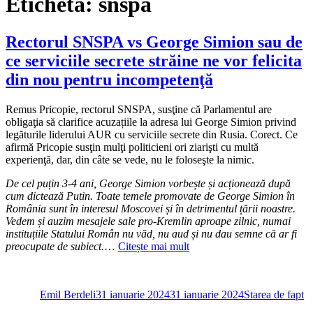
Etichetă:
snspa
Rectorul SNSPA vs George Simion sau de
ce serviciile secrete străine ne vor felicita
din nou pentru incompetenţă
Remus Pricopie, rectorul SNSPA, susţine că Parlamentul are
obligaţia să clarifice acuzațiile la adresa lui George Simion privind
legăturile liderului AUR cu serviciile secrete din Rusia. Corect. Ce
afirmă Pricopie susţin mulţi politicieni ori ziarişti cu multă
experienţă, dar, din câte se vede, nu le foloseşte la nimic.
De cel puțin 3-4 ani, George Simion vorbește și acționează după
cum dictează Putin. Toate temele promovate de George Simion în
România sunt în interesul Moscovei și în detrimentul țării noastre.
Vedem și auzim mesajele sale pro-Kremlin aproape zilnic, numai
instituțiile Statului Român nu văd, nu aud și nu dau semne că ar fi
preocupate de subiect.
…
Citește mai mult
Autor
Publicat
Categorii
pe
Emil Berdeli
31 ianuarie 2024
31 ianuarie 2024
Starea de fapt