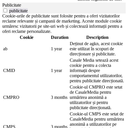
Publicitate
publicitate
Cookie-urile de publicitate sunt folosite pentru a oferi vizitatorilor
reclame relevante și campanii de marketing. Aceste module cookie
urmăresc vizitatorii pe site-uri web și colectează informații pentru a
oferi reclame personalizate.
Cookie
Duration
Description
Deținut de agkn, acest cookie
ab
1 year
este utilizat în scopuri de
direcționare și publicitate.
Casale Media setează acest
cookie pentru a colecta
CMID
1 year
informații despre
comportamentul utilizatorilor,
pentru publicitate direcționată.
Cookie-ul CMPRO este setat
de CasaleMedia pentru
CMPRO
3 months
urmărirea anonimă a
utilizatorilor și pentru
publicitate direcționată.
Cookie-ul CMPS este setat de
CasaleMedia pentru urmărirea
anonimă a utilizatorilor pe
CMPS
3 months