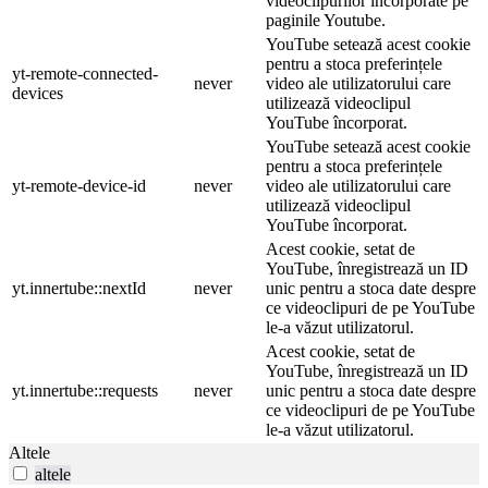
videoclipurilor încorporate pe
paginile Youtube.
YouTube setează acest cookie
pentru a stoca preferințele
yt-remote-connected-
never
video ale utilizatorului care
devices
utilizează videoclipul
YouTube încorporat.
YouTube setează acest cookie
pentru a stoca preferințele
yt-remote-device-id
never
video ale utilizatorului care
utilizează videoclipul
YouTube încorporat.
Acest cookie, setat de
YouTube, înregistrează un ID
yt.innertube::nextId
never
unic pentru a stoca date despre
ce videoclipuri de pe YouTube
le-a văzut utilizatorul.
Acest cookie, setat de
YouTube, înregistrează un ID
yt.innertube::requests
never
unic pentru a stoca date despre
ce videoclipuri de pe YouTube
le-a văzut utilizatorul.
Altele
altele