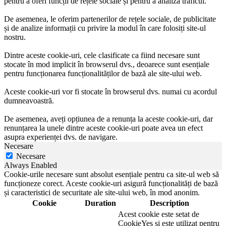
pentru a oferi funcții de rețele sociale și pentru a analiza traficul.
De asemenea, le oferim partenerilor de rețele sociale, de publicitate
și de analize informații cu privire la modul în care folosiți site-ul
nostru.
Dintre aceste cookie-uri, cele clasificate ca fiind necesare sunt
stocate în mod implicit în browserul dvs., deoarece sunt esențiale
pentru funcționarea funcționalităților de bază ale site-ului web.
Aceste cookie-uri vor fi stocate în browserul dvs. numai cu acordul
dumneavoastră.
De asemenea, aveți opțiunea de a renunța la aceste cookie-uri, dar
renunțarea la unele dintre aceste cookie-uri poate avea un efect
asupra experienței dvs. de navigare.
Necesare
Necesare
Always Enabled
Cookie-urile necesare sunt absolut esențiale pentru ca site-ul web să
funcționeze corect. Aceste cookie-uri asigură funcționalități de bază
și caracteristici de securitate ale site-ului web, în mod anonim.
Cookie
Duration
Description
Acest cookie este setat de
CookieYes și este utilizat pentru