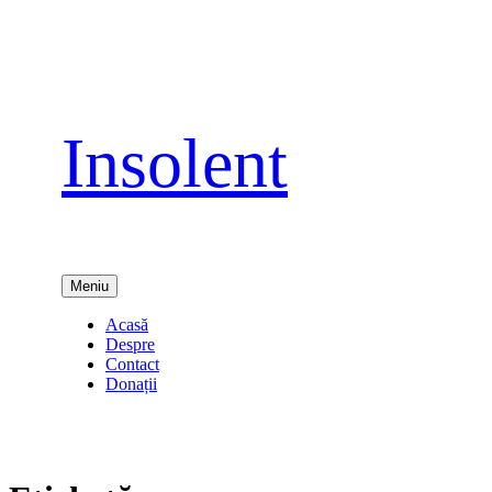
Sari
la
conținut
Insolent
Meniu
Acasă
Despre
Contact
Donații