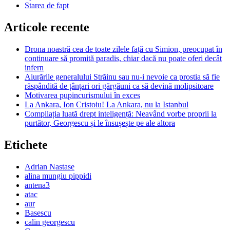
Starea de fapt
Articole recente
Drona noastră cea de toate zilele față cu Simion, preocupat în
continuare să promită paradis, chiar dacă nu poate oferi decât
infern
Aiurările generalului Străinu sau nu-i nevoie ca prostia să fie
răspândită de țânțari ori gărgăuni ca să devină molipsitoare
Motivarea pupincurismului în exces
La Ankara, Ion Cristoiu! La Ankara, nu la Istanbul
Compilația luată drept inteligență: Neavând vorbe proprii la
purtător, Georgescu și le însușește pe ale altora
Etichete
Adrian Nastase
alina mungiu pippidi
antena3
atac
aur
Basescu
calin georgescu