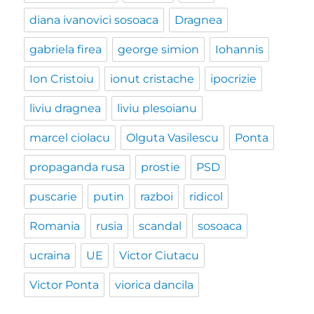
diana ivanovici sosoaca
Dragnea
gabriela firea
george simion
Iohannis
Ion Cristoiu
ionut cristache
ipocrizie
liviu dragnea
liviu plesoianu
marcel ciolacu
Olguta Vasilescu
Ponta
propaganda rusa
prostie
PSD
puscarie
putin
razboi
ridicol
Romania
rusia
scandal
sosoaca
ucraina
UE
Victor Ciutacu
Victor Ponta
viorica dancila