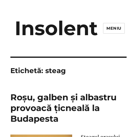
Insolent
MENIU
Etichetă:
steag
Roşu, galben şi albastru
provoacă ţicneală la
Budapesta