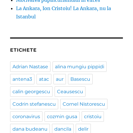
Motivarea pupincurismului în exces
La Ankara, Ion Cristoiu! La Ankara, nu la
Istanbul
ETICHETE
Adrian Nastase
alina mungiu pippidi
antena3
atac
aur
Basescu
calin georgescu
Ceausescu
Codrin stefanescu
Cornel Nistorescu
coronavirus
cozmin gusa
cristoiu
dana budeanu
dancila
delir