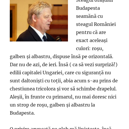
Steagul oraşului
Budapesta
seamănă cu
steagul României
pentru că are
exact aceleaşi
culori: roşu,
galben şi albastru, dispuse însă pe orizontală.
Dar nu de azi, de ieri. Însă ( ca să vezi surpriză!)
edilii capitalei Ungariei, care cu siguranţă nu
sunt daltonişti cu toţii, abia acum s-au prins de
chestiunea tricolora şi vor să schimbe drapelul.
Aleşii, în frunte cu primarul, nu mai doresc nici
un strop de roşu, galben şi albastru la
Budapesta.