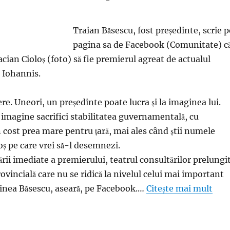
Traian Băsescu, fost preşedinte, scrie p
pagina sa de Facebook (Comunitate) c
acian Cioloş (foto) să fie premierul agreat de actualul
 Iohannis.
re. Uneori, un preşedinte poate lucra şi la imaginea lui.
 imagine sacrifici stabilitatea guvernamentală, cu
n cost prea mare pentru ţară, mai ales când ştii numele
oş pe care vrei să-l desemnezi.
rii imediate a premierului, teatrul consultărilor prelungi
ovincială care nu se ridică la nivelul celui mai important
ţinea Băsescu, aseară, pe Facebook.…
Citește mai mult