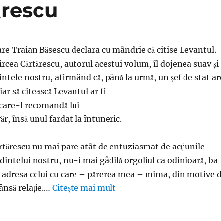
tărescu
are Traian Băsescu declara cu mândrie că citise Levantul.
rcea Cărtărescu, autorul acestui volum, îl dojenea suav şi
intele nostru, afirmând că, până la urmă, un şef de stat ar
ar să citească Levantul ar fi
 care-l recomandă lui
r, însă unul fardat la întuneric.
tărescu nu mai pare atât de entuziasmat de acţiunile
edintelui nostru, nu-i mai gâdilă orgoliul ca odinioară, ba
la adresa celui cu care – părerea mea – mima, din motive 
ânsă relaţie.…
Citește mai mult