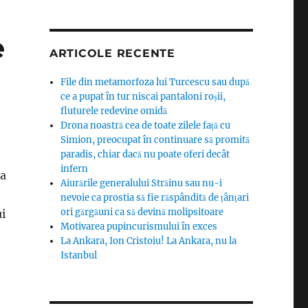
e
ARTICOLE RECENTE
File din metamorfoza lui Turcescu sau după
ce a pupat în tur niscai pantaloni roșii,
fluturele redevine omidă
Drona noastră cea de toate zilele față cu
Simion, preocupat în continuare să promită
paradis, chiar dacă nu poate oferi decât
infern
ca
Aiurările generalului Străinu sau nu-i
nevoie ca prostia să fie răspândită de țânțari
ori gărgăuni ca să devină molipsitoare
i
Motivarea pupincurismului în exces
La Ankara, Ion Cristoiu! La Ankara, nu la
Istanbul