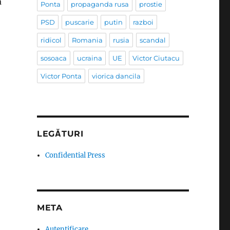
a
Ponta
propaganda rusa
prostie
PSD
puscarie
putin
razboi
ridicol
Romania
rusia
scandal
sosoaca
ucraina
UE
Victor Ciutacu
Victor Ponta
viorica dancila
LEGĂTURI
Confidential Press
META
Autentificare