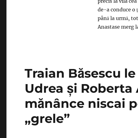
Preşedintele
precis la vila c
Băsescu,
de-a conduce o ţa
un
până la urmă, tot
echidistant
care
Anastase merg la
i-
a
dat
dracului
pe
toţi
Traian Băsescu l
Udrea şi Roberta
mănânce niscai po
„grele”