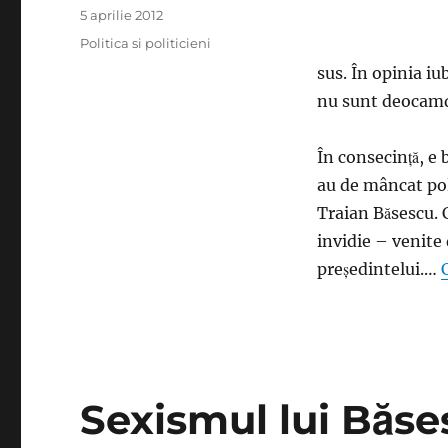
Publicat
5 aprilie 2012
pe
Categorii
Politica si politicieni
sus. În opinia i
nu sunt deocamdat
În consecinţă, e 
au de mâncat pol
Traian Băsescu. 
invidie – venite
preşedintelui.…
Sexismul lui Băse