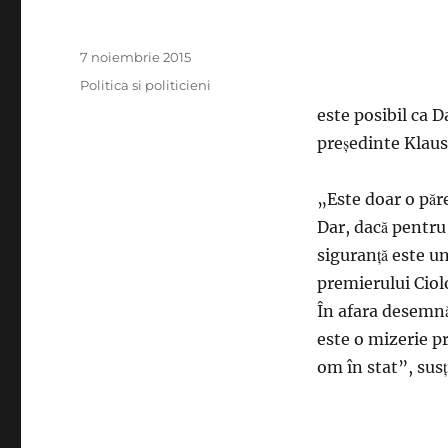
Publicat
7 noiembrie 2015
pe
Categorii
Politica si politicieni
este posibil ca D
preşedinte Klaus
„Este doar o păre
Dar, dacă pentru
siguranţă este u
premierului Ciol
În afara desemnă
este o mizerie pr
om în stat”, sus