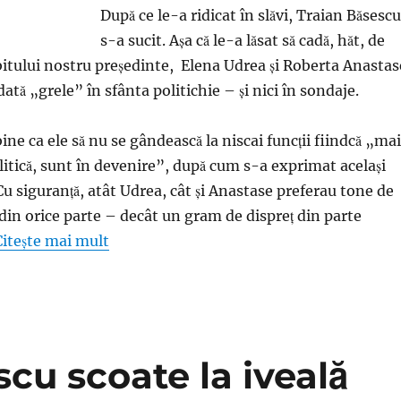
După ce le-a ridicat în slăvi, Traian Băsescu
s-a sucit. Aşa că le-a lăsat să cadă, hăt, de
ubitului nostru preşedinte, Elena Udrea şi Roberta Anastas
ă „grele” în sfânta politichie – şi nici în sondaje.
bine ca ele să nu se gândească la niscai funcţii fiindcă „mai
itică, sunt în devenire”, după cum s-a exprimat acelaşi
Cu siguranţă, atât Udrea, cât şi Anastase preferau tone de
 din orice parte – decât un gram de dispreţ din parte
Citește mai mult
scu scoate la iveală