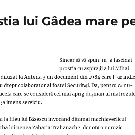
stia lui Gâdea mare p
Sincer să vă spun, m-a fascinat
prostia cu aspiraţii a lui Mihai
 difuzat la Antena 3 un document din 1984 care l-ar indi
 drept colaborator al fostei Securităţi. Da, pentru că nu-
cela care se consideră cel mai aprig duşman al matrozulu
aşa imens serviciu.
ea la fileu lui Băsescu invocând ditamai machiaverlicul
orba lui nenea Zaharia Trahanache, denotă o nerozie