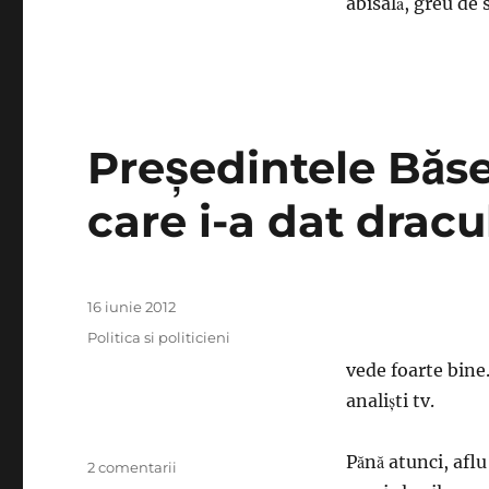
abisală, greu de
Preşedintele Băse
care i-a dat dracul
Publicat
16 iunie 2012
pe
Categorii
Politica si politicieni
vede foarte bine
analişti tv.
Pănă atunci, aflu
la
2 comentarii