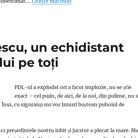
 subestimat.…
Citește mai mult
scu, un echidistant
ui pe toţi
PDL-ul a explodat ori a făcut implozie, nu se ştie
exact – cel puţin, de aici, de la noi, din pulime, nu 
. Însă, cu siguranţă mă vor lămuri buştean puhoiul de
 că preşedintele nostru iubit şi jucător a plecat la mare. Ma