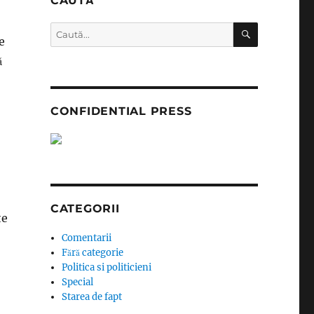
CAUTĂ
CĂUTARE
Caută
e
după:
ă
CONFIDENTIAL PRESS
CATEGORII
te
Comentarii
Fără categorie
Politica si politicieni
Special
Starea de fapt