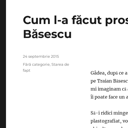
Cum l-a făcut pro
Băsescu
Publicat
24 septembrie 2015
pe
Categorii
Fără categorie
,
Starea de
fapt
Gâdea, după ce a
pe Traian Băsescu
mi imaginam că a
îi poate face un 
Să-i ridici ming
plastografiat, v