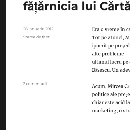
făţărnicia lui Căr
Publicat
28 ianuarie 2012
Era o vreme în c
pe
Categorii
Starea de fapt
Tot pe atunci, Mi
ipocrit pe preşed
alte
probleme – i
ultimul lucru pe
Băsescu. Un adevă
la
3 comentarii
Acum, Mircea Căr
Sexismul
politice ale preş
lui
Băsescu
chiar este acid 
scoate
marketing, o str
la
iveală
făţărnicia