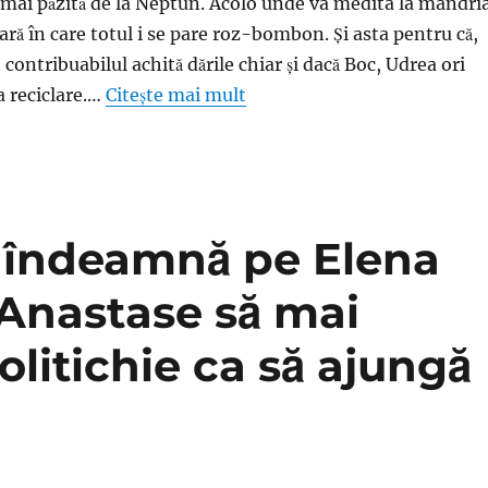
ea mai păzită de la Neptun. Acolo unde va medita la mândri
ră în care totul i se pare roz-bombon. Şi asta pentru că,
 contribuabilul achită dările chiar şi dacă Boc, Udrea ori
 reciclare.…
Citește mai mult
e îndeamnă pe Elena
 Anastase să mai
litichie ca să ajungă