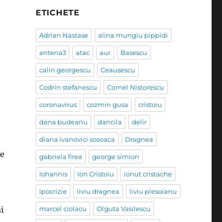
ETICHETE
Adrian Nastase
alina mungiu pippidi
antena3
atac
aur
Basescu
calin georgescu
Ceausescu
Codrin stefanescu
Cornel Nistorescu
coronavirus
cozmin gusa
cristoiu
dana budeanu
dancila
delir
diana ivanovici sosoaca
Dragnea
se
gabriela firea
george simion
Iohannis
Ion Cristoiu
ionut cristache
ipocrizie
liviu dragnea
liviu plesoianu
i
marcel ciolacu
Olguta Vasilescu