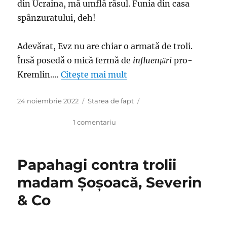
din Ucraina, mă umflă râsul. Funia din casa
spânzuratului, deh!
Adevărat, Evz nu are chiar o armată de troli.
Însă posedă o mică fermă de
influențări
pro-
Kremlin.…
Citește mai mult
Publicat
Categorii
24 noiembrie 2022
Starea de fapt
pe
la
1 comentariu
Punctul
culminant
al
Papahagi contra trolii
manipulării
sau
madam Şoşoacă, Severin
până
& Co
când
să
n-