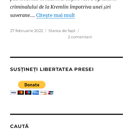
criminalului de la Kremlin împotriva unei țări
suverane.
…
Citește mai mult
Publicat
Categorii
27 februarie 2022
Starea de fapt
pe
la
2 comentarii
Papahagi
contra
trolii
madam
Şoşoacă,
SUSȚINEȚI LIBERTATEA PRESEI
Severin
&
Co
CAUTĂ