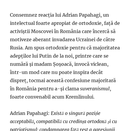
avem
și
noi
Consemnez reacţia lui Adrian Papahagi, un
trolii
intelectual foarte apropiat de ortodoxie, faţă de
noștri?
activiştii Moscovei în România care încercă să
motiveze aberant invadarea Ucrainei de către
Rusia. Am spus ortodoxie pentru că majoritatea
adepţilor lui Putin de la noi, printre care se
numără şi madam Şoşoacă, invocă viclean,
într-un mod care nu poate inspira decât
dispreţ, tocmai această confesiune majoritară
în România pentru a-şi clama
suveranismul
,
foarte convenabil acum Kremlinului.
Adrian Papahagi:
Există o singură poziție
acceptabilă, compatibilă cu credința ortodoxă și cu
patriotismul: condamnarea fără rest a agresiunii