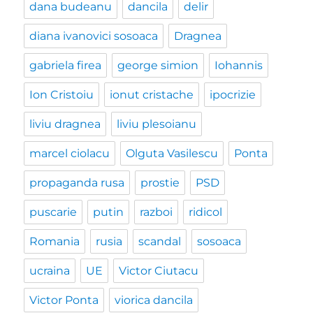
dana budeanu
dancila
delir
diana ivanovici sosoaca
Dragnea
gabriela firea
george simion
Iohannis
Ion Cristoiu
ionut cristache
ipocrizie
liviu dragnea
liviu plesoianu
marcel ciolacu
Olguta Vasilescu
Ponta
propaganda rusa
prostie
PSD
puscarie
putin
razboi
ridicol
Romania
rusia
scandal
sosoaca
ucraina
UE
Victor Ciutacu
Victor Ponta
viorica dancila