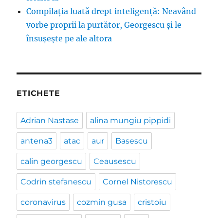
Compilația luată drept inteligență: Neavând
vorbe proprii la purtător, Georgescu și le
însușește pe ale altora
ETICHETE
Adrian Nastase
alina mungiu pippidi
antena3
atac
aur
Basescu
calin georgescu
Ceausescu
Codrin stefanescu
Cornel Nistorescu
coronavirus
cozmin gusa
cristoiu