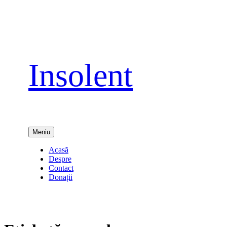
Sari
la
conținut
Insolent
Meniu
Acasă
Despre
Contact
Donații