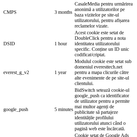
CasaleMedia pentru urmărirea
anonimă a utilizatorilor pe
CMPS
3 months
baza vizitelor pe site-ul
utilizatorului, pentru afișarea
reclamelor vizate.
Acest cookie este setat de
DoubleClick pentru a nota
DSID
1 hour
identitatea utilizatorului
specific. Conține un ID unic
codificat/criptat.
Modulul cookie este setat sub
domeniul everesttech.net
everest_g_v2
1 year
pentru a mapa clicurile către
alte evenimente de pe site-ul
clientului.
BidSwitch setează cookie-ul
google_push ca identificator
de utilizator pentru a permite
mai multor agenți de
google_push
5 minutes
publicitate să partajeze
identitățile profilului
utilizatorului atunci când o
pagină web este încărcată.
Cookie setat de Google Ads