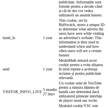
publicitate. Informațiile sunt
folosite pentru a decide când
și cât de des vor vedea
utilizatorii un anumit banner.
This cookie, set by
BidSwitch, stores a unique ID
to determine what adverts the
users have seen while visiting
tuuid_lu
1 year
an advertiser's website. This
information is then used to
understand when and how
often users will see a certain
banner.
MediaMath setează acest
cookie pentru a evita afișarea
uuid
1 year
în mod repetat a acelorași
reclame și pentru publicitate
relevantă.
Un cookie setat de YouTube
pentru a măsura lățimea de
5 months
VISITOR_INFO1_LIVE
bandă care determină dacă
27 days
utilizatorul primește interfața
de player nouă sau veche.
Modulul cookie YSC este