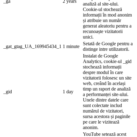
_ga
2 years
analiză al site-ului.
Cookie-ul stochează
informații în mod anonim
și atribuie un număr
generat aleatoriu pentru a
recunoaște vizitatorii
unici.
Setată de Google pentru a
_gat_gtag_UA_169945434_1
1 minute
distinge intre utilizatorii.
Instalat de Google
Analytics, cookie-ul _gid
stochează informații
despre modul în care
vizitatorii folosesc un site
web, creând în același
timp un raport de analiză
_gid
1 day
a performanței site-ului.
Unele dintre datele care
sunt colectate includ
numărul de vizitatori,
sursa acestora și paginile
pe care le vizitează
anonim.
YouTube setează acest