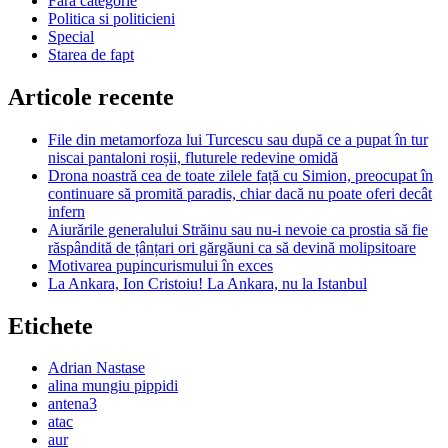
zefl
Fără categorie
de
Politica si politicieni
Barn
Special
şi
Starea de fapt
Ciol
Articole recente
File din metamorfoza lui Turcescu sau după ce a pupat în tur
niscai pantaloni roșii, fluturele redevine omidă
Drona noastră cea de toate zilele față cu Simion, preocupat în
continuare să promită paradis, chiar dacă nu poate oferi decât
infern
Aiurările generalului Străinu sau nu-i nevoie ca prostia să fie
răspândită de țânțari ori gărgăuni ca să devină molipsitoare
Motivarea pupincurismului în exces
La Ankara, Ion Cristoiu! La Ankara, nu la Istanbul
Etichete
Adrian Nastase
alina mungiu pippidi
antena3
atac
aur