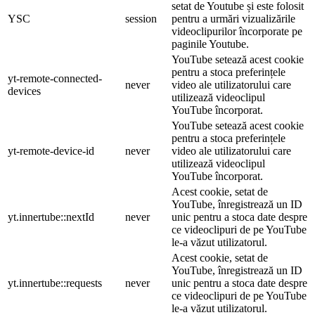
setat de Youtube și este folosit
YSC
session
pentru a urmări vizualizările
videoclipurilor încorporate pe
paginile Youtube.
YouTube setează acest cookie
pentru a stoca preferințele
yt-remote-connected-
never
video ale utilizatorului care
devices
utilizează videoclipul
YouTube încorporat.
YouTube setează acest cookie
pentru a stoca preferințele
yt-remote-device-id
never
video ale utilizatorului care
utilizează videoclipul
YouTube încorporat.
Acest cookie, setat de
YouTube, înregistrează un ID
yt.innertube::nextId
never
unic pentru a stoca date despre
ce videoclipuri de pe YouTube
le-a văzut utilizatorul.
Acest cookie, setat de
YouTube, înregistrează un ID
yt.innertube::requests
never
unic pentru a stoca date despre
ce videoclipuri de pe YouTube
le-a văzut utilizatorul.