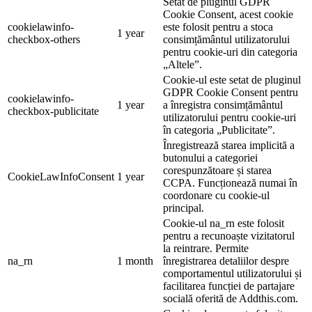
Setat de pluginul GDPR
Cookie Consent, acest cookie
cookielawinfo-
este folosit pentru a stoca
1 year
checkbox-others
consimțământul utilizatorului
pentru cookie-uri din categoria
„Altele”.
Cookie-ul este setat de pluginul
GDPR Cookie Consent pentru
cookielawinfo-
1 year
a înregistra consimțământul
checkbox-publicitate
utilizatorului pentru cookie-uri
în categoria „Publicitate”.
Înregistrează starea implicită a
butonului a categoriei
corespunzătoare și starea
CookieLawInfoConsent
1 year
CCPA. Funcționează numai în
coordonare cu cookie-ul
principal.
Cookie-ul na_rn este folosit
pentru a recunoaște vizitatorul
la reintrare. Permite
na_rn
1 month
înregistrarea detaliilor despre
comportamentul utilizatorului și
facilitarea funcției de partajare
socială oferită de Addthis.com.