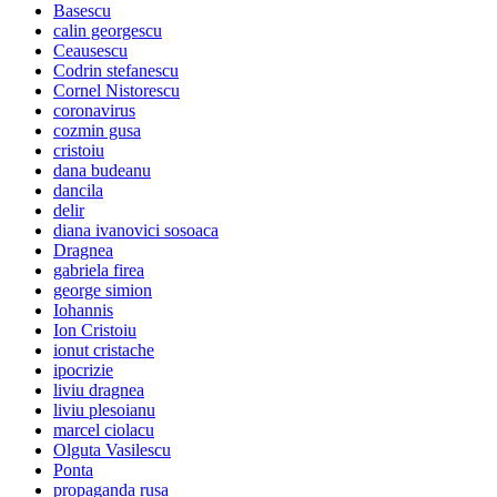
Basescu
calin georgescu
Ceausescu
Codrin stefanescu
Cornel Nistorescu
coronavirus
cozmin gusa
cristoiu
dana budeanu
dancila
delir
diana ivanovici sosoaca
Dragnea
gabriela firea
george simion
Iohannis
Ion Cristoiu
ionut cristache
ipocrizie
liviu dragnea
liviu plesoianu
marcel ciolacu
Olguta Vasilescu
Ponta
propaganda rusa