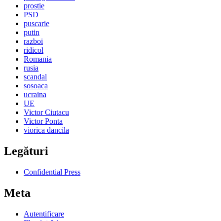
prostie
PSD
puscarie
putin
razboi
ridicol
Romania
rusia
scandal
sosoaca
ucraina
UE
Victor Ciutacu
Victor Ponta
viorica dancila
Legături
Confidential Press
Meta
Autentificare