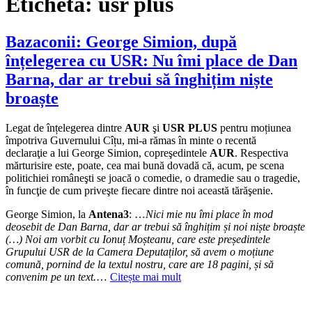
Etichetă:
usr plus
Bazaconii: George Simion, după
înțelegerea cu USR: Nu îmi place de Dan
Barna, dar ar trebui să înghițim niște
broaște
Legat de înțelegerea dintre
AUR
şi
USR PLUS
pentru moțiunea
împotriva Guvernului Cîțu, mi-a rămas în minte o recentă
declaraţie a lui George Simion, copreşedintele
AUR
. Respectiva
mărturisire este, poate, cea mai bună dovadă că, acum, pe scena
politichiei româneşti se joacă o comedie, o dramedie sau o tragedie,
în funcţie de cum priveşte fiecare dintre noi această tărăşenie.
George Simion, la
Antena3
: …
Nici mie nu îmi place în mod
deosebit de Dan Barna, dar ar trebui să înghițim și noi niște broaște
(…) Noi am vorbit cu Ionuț Moșteanu, care este președintele
Grupului USR de la Camera Deputaților, să avem o moțiune
comună, pornind de la textul nostru, care are 18 pagini, și să
convenim pe un text.
…
Citește mai mult
Autor
Publicat
Categorii