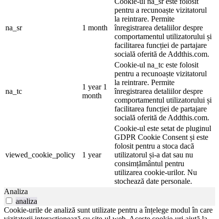
Cookie-ul na_sr este folosit
pentru a recunoaște vizitatorul
la reintrare. Permite
na_sr
1 month
înregistrarea detaliilor despre
comportamentul utilizatorului și
facilitarea funcției de partajare
socială oferită de Addthis.com.
Cookie-ul na_tc este folosit
pentru a recunoaște vizitatorul
la reintrare. Permite
1 year 1
na_tc
înregistrarea detaliilor despre
month
comportamentul utilizatorului și
facilitarea funcției de partajare
socială oferită de Addthis.com.
Cookie-ul este setat de pluginul
GDPR Cookie Consent și este
folosit pentru a stoca dacă
viewed_cookie_policy
1 year
utilizatorul și-a dat sau nu
consimțământul pentru
utilizarea cookie-urilor. Nu
stochează date personale.
Analiza
analiza
Cookie-urile de analiză sunt utilizate pentru a înțelege modul în care
vizitatorii interacționează cu site-ul web. Aceste cookie-uri ajută la