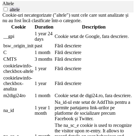
Altele
altele
Cookie-uri necategorizate ("altele") sunt cele care sunt analizate și
nu au fost încă clasificate într-o categorie.
Cookie
Duration
Description
1 year 24
__gpi
Cookie setat de Google, fara descriere.
days
bsw_origin_init
past
Fără descriere
C
1 month
Fără descriere
CMTS
3 months
Fără descriere
cookielawinfo-
1 year
Fără descriere
checkbox-altele
cookielawinfo-
checkbox-
1 year
Fără descriere
analiza
m2digi24ro
1 month
Cookie setat de digi24.ro, fara descriere.
Na_id-ul este setat de AddThis pentru a
1 year 1
permite partajarea link-urilor pe
na_id
month
platforme de socializare precum
Facebook și Twitter.
The na_sc_e cookie is used to recognize
the visitor upon re-entry. It allows to