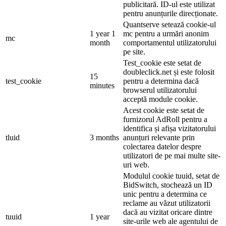
publicitară. ID-ul este utilizat
pentru anunțurile direcționate.
Quantserve setează cookie-ul
1 year 1
mc pentru a urmări anonim
mc
month
comportamentul utilizatorului
pe site.
Test_cookie este setat de
doubleclick.net și este folosit
15
test_cookie
pentru a determina dacă
minutes
browserul utilizatorului
acceptă module cookie.
Acest cookie este setat de
furnizorul AdRoll pentru a
identifica și afișa vizitatorului
tluid
3 months
anunțuri relevante prin
colectarea datelor despre
utilizatori de pe mai multe site-
uri web.
Modulul cookie tuuid, setat de
BidSwitch, stochează un ID
unic pentru a determina ce
reclame au văzut utilizatorii
dacă au vizitat oricare dintre
tuuid
1 year
site-urile web ale agentului de