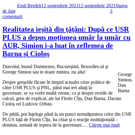
pe
Emil Berdeli
12 septembrie 2021
12 septembrie 2021
Starea
de fapt
3
la
comentarii
Bazaconii:
George
Realitatea ieşită din ţâţâni: După ce USR
Simion,
PLUS a depus moţiunea umăr la umăr cu
după
înțelegerea
AUR, Simion i-a luat în zeflemea de
cu
Barna şi Cioloş
USR:
Nu
îmi
Diavolul, bunul Dumnezeu, Bucureştiul, Bruxelles-ul şi
place
George Simion sau te doare mintea, nu alta!
George
de
Simion,
Dan
Despre greşelile făcute în timpul actualei crize politice de
Dan
Barna,
către USR PLUS şi PNL, până mai ieri aliaţi la
Barna
dar
guvernare, se va vorbi multă vreme, ca şi despre erorile de
ar
calcul, greu de explicat, ale lui Florin Cîțu, Dan Barna, Dacian
trebui
Cioloş ori Ludovic Orban.
să
înghițim
De pildă, pot înţelege până la un punct nemulţumirea celor din USR
niște
PLUS faţă de Florin Cîţu, ba chiar şi o reacţie instituţională –
broaște
demisia, urmată de ieşirea de la guvernare.…
Citește mai mult
Autor
Publicat
Categorii