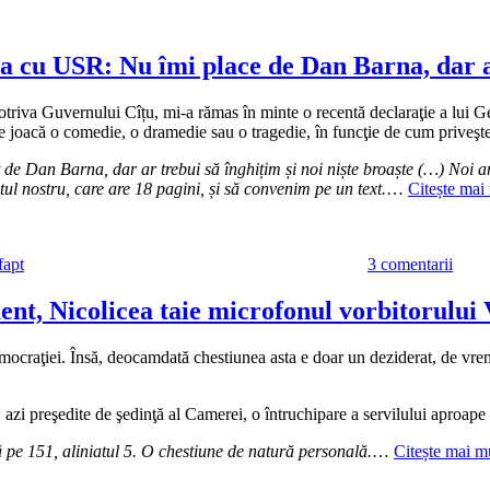
a cu USR: Nu îmi place de Dan Barna, dar ar
riva Guvernului Cîțu, mi-a rămas în minte o recentă declaraţie a lui 
 joacă o comedie, o dramedie sau o tragedie, în funcţie de cum priveşte 
 de Dan Barna, dar ar trebui să înghițim și noi niște broaște (…) Noi 
l nostru, care are 18 pagini, și să convenim pe un text.
…
Citește mai
la
Bazac
fapt
3 comentarii
Geor
Simio
după
ent, Nicolicea taie microfonul vorbitorulu
înțel
cu
mocraţiei. Însă, deocamdată chestiunea asta e doar un deziderat, de vre
USR
Nu
îmi
zi preşedite de şedinţă al Camerei, o întruchipare a servilului aproape p
place
de
pe 151, aliniatul 5. O chestiune de natură personală.
…
Citește mai m
Dan
Barna