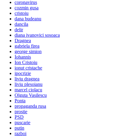
coronavirus
cozmin gusa
cristoiu
dana budeanu
dancila
delir
diana ivanovici sosoaca
Dragnea
gabriela firea
george simion
Iohannis
Ion Cristoiu
ionut cristache
ipocrizie
liviu dragnea
liviu plesoianu
marcel ciolacu
Olguta Vasilescu
Ponta
propaganda rusa
prostie
PSD
puscarie
putin
razboi