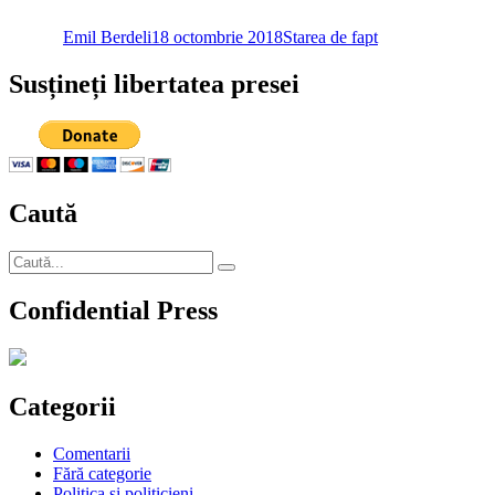
pe
Emil Berdeli
18 octombrie 2018
Starea de fapt
Susțineți libertatea presei
Caută
Caută
Căutare
după:
Confidential Press
Categorii
Comentarii
Fără categorie
Politica si politicieni