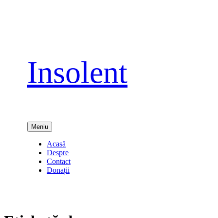
Sari
la
conținut
Insolent
Meniu
Acasă
Despre
Contact
Donații