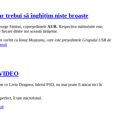
 trebui să înghițim niște broaște
George Simion, copreşedintele
AUR
. Respectiva mărturisire este,
fiecare dintre noi această tărăşenie.
am vorbit cu Ionuț Moșteanu, care este președintele Grupului USR de
 mult
onii:
ge
n,
i VIDEO
egerea
me ce Liviu Dragnea, liderul PSD, nu mai poate fi atacat nici în
:
erfect, îi taie microfonul.
ult
,