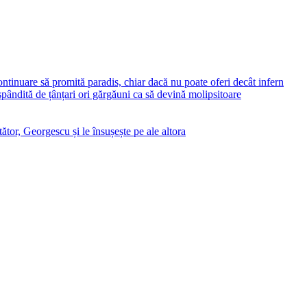
ontinuare să promită paradis, chiar dacă nu poate oferi decât infern
ăspândită de țânțari ori gărgăuni ca să devină molipsitoare
ător, Georgescu și le însușește pe ale altora