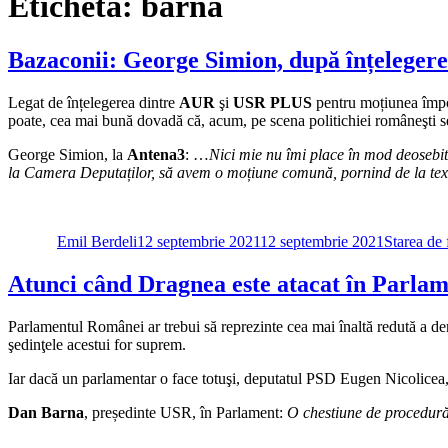
Etichetă:
barna
Bazaconii: George Simion, după înțelegere
Legat de înțelegerea dintre
AUR
şi
USR PLUS
pentru moțiunea împot
poate, cea mai bună dovadă că, acum, pe scena politichiei româneşti se
George Simion, la
Antena3
: …
Nici mie nu îmi place în mod deosebit
la Camera Deputaților, să avem o moțiune comună, pornind de la textu
Autor
Publicat
Categorii
pe
Emil Berdeli
12 septembrie 2021
12 septembrie 2021
Starea de 
Atunci când Dragnea este atacat în Parlam
Parlamentul Românei ar trebui să reprezinte cea mai înaltă redută a de
şedinţele acestui for suprem.
Iar dacă un parlamentar o face totuşi, deputatul PSD Eugen Nicolicea, a
Dan Barna
, președinte USR, în Parlament:
O chestiune de procedură 
Autor
Publicat
Categorii