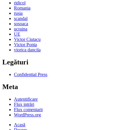
ridicol
Romania
rusia
scandal
sosoaca
ucraina
UE
Victor Ciutacu
Victor Ponta
viorica dancila
Legături
Confidential Press
Meta
Autentificare
Flux intrări
Flux comentarii
WordPress.org
Acasă
Despre