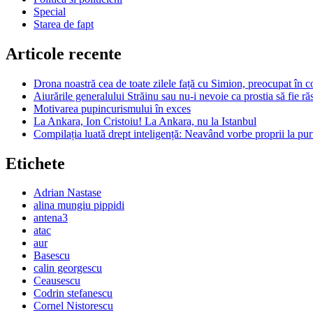
Special
Starea de fapt
Articole recente
Drona noastră cea de toate zilele față cu Simion, preocupat în c
Aiurările generalului Străinu sau nu-i nevoie ca prostia să fie r
Motivarea pupincurismului în exces
La Ankara, Ion Cristoiu! La Ankara, nu la Istanbul
Compilația luată drept inteligență: Neavând vorbe proprii la purt
Etichete
Adrian Nastase
alina mungiu pippidi
antena3
atac
aur
Basescu
calin georgescu
Ceausescu
Codrin stefanescu
Cornel Nistorescu