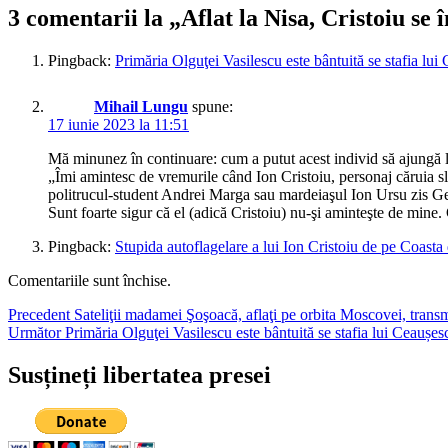
3 comentarii la „Aflat la Nisa, Cristoiu se 
Pingback:
Primăria Olguţei Vasilescu este bântuită se stafia lu
Mihail Lungu
spune:
17 iunie 2023 la 11:51
Mă minunez în continuare: cum a putut acest individ să ajungă 
„Îmi amintesc de vremurile când Ion Cristoiu, personaj căruia slin
politrucul-student Andrei Marga sau mardeiaşul Ion Ursu zis Gelu
Sunt foarte sigur că el (adică Cristoiu) nu-şi aminteşte de mine. 
Pingback:
Stupida autoflagelare a lui Ion Cristoiu de pe Coasta
Comentariile sunt închise.
Navigare
Articolul
Precedent
Sateliţii madamei Şoşoacă, aflaţi pe orbita Moscovei, transm
Articolul
anterior:
Următor
Primăria Olguţei Vasilescu este bântuită se stafia lui Ceaușe
în
următor:
articole
Susțineți libertatea presei