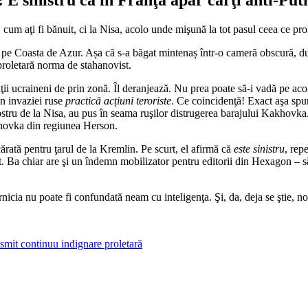
cum aţi fi bănuit, ci la Nisa, acolo unde mişună la tot pasul ceea ce pr
 pe Coasta de Azur. Așa că s-a băgat mintenaș într-o cameră obscură, du
proletară norma de stahanovist.
ii ucraineni de prin zonă. Îl deranjează. Nu prea poate să-i vadă pe acol
un invaziei ruse
practică acțiuni teroriste
. Ce coincidenţă! Exact aşa spun
ostru de la Nisa, au pus în seama ruşilor distrugerea barajului Kakhovka. 
Kakhovka din regiunea Herson.
ărată pentru ţarul de la Kremlin. Pe scurt, el afirmă că
este sinistru
, rep
ent. Ba chiar are şi un îndemn mobilizator pentru editorii din Hexagon – 
nicia nu poate fi confundată neam cu inteligenţa. Şi, da, deja se ştie, no
nsmit continuu indignare proletară