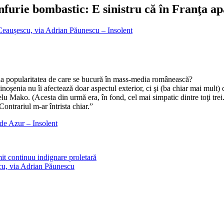
înfurie bombastic: E sinistru că în Franţa ap
i Ceaușescu, via Adrian Păunescu – Insolent
la popularitatea de care se bucură în mass-media românească?
oşenia nu îi afectează doar aspectul exterior, ci şi (ba chiar mai mult) c
 Mako. (Acesta din urmă era, în fond, cel mai simpatic dintre toţi trei.
Contrariul m-ar întrista chiar.”
 de Azur – Insolent
it continuu indignare proletară
scu, via Adrian Păunescu