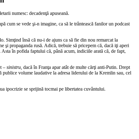
oletarii numesc: decadenţă apuseană.
pă cum se vede şi-n imagine, ca să le trântească fanilor un podcast
o. Simţind însă că nu-i de ajuns ca să fie din nou remarcat la
e şi propaganda rusă. Adică, trebuie să pricepem că, dacă iţi aperi
Asta în pofida faptului că, până acum, indiciile arată că, de fapt,
et –
sinistru,
dacă în Franţa apar atât de multe cărţi anti-Putin. Drept
să publice volume laudative la adresa liderului de la Kremlin sau, cel
ua ipocrizie se sprijină tocmai pe libertatea cuvântului.