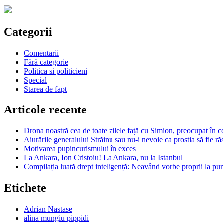
Categorii
Comentarii
Fără categorie
Politica si politicieni
Special
Starea de fapt
Articole recente
Drona noastră cea de toate zilele față cu Simion, preocupat în c
Aiurările generalului Străinu sau nu-i nevoie ca prostia să fie r
Motivarea pupincurismului în exces
La Ankara, Ion Cristoiu! La Ankara, nu la Istanbul
Compilația luată drept inteligență: Neavând vorbe proprii la purt
Etichete
Adrian Nastase
alina mungiu pippidi