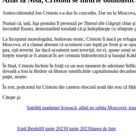
Antioccidentalul Ion Cristoiu s-a dus în concediu. Dar nu la Moscova, 
Numai că, iată, fişa postului îl presează pe
Titanul din Găgeşti
chiar şi
favorabil Rusiei, demonstrând totodată că-şi îndeplineşte cu sfinţenie 
La începutul monologului, hodoronc-tronc, Cristoiu îi atacă pe refugiaţ
Moscova, el a clamat aberant că ucraineni care luptă pe front şi se op
ţara,
eşti terorist
. Iar dacă ucraineni
sunt terorişti
, tot ei, spune omul n
forțele rusești ar fi aruncat în aer centrala hidroelectrică și barajul 
În final, Cristoiu încheie în forţă cu un nou moment de adeziune înflăc
dovadă a fost la librărie să filmeze mistificările capitalismului decad
puţin, neutre.
În rest, podcastul lui Cristoiu din camera obscură arată din nou că fățăr
Citeşte şi:
Sateliţii madamei Şoşoacă, aflaţi pe orbita Moscovei, tra
Autor
Publicat
Categorii
pe
Emil Berdeli
9 iunie 2023
9 iunie 2023
Starea de fapt