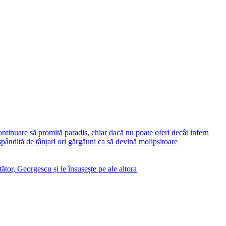
ontinuare să promită paradis, chiar dacă nu poate oferi decât infern
ăspândită de țânțari ori gărgăuni ca să devină molipsitoare
ător, Georgescu și le însușește pe ale altora