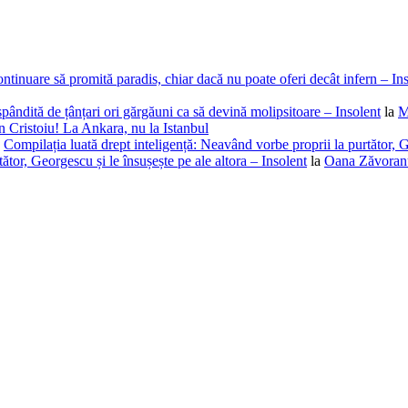
ntinuare să promită paradis, chiar dacă nu poate oferi decât infern – In
spândită de țânțari ori gărgăuni ca să devină molipsitoare – Insolent
la
M
 Cristoiu! La Ankara, nu la Istanbul
a
Compilația luată drept inteligență: Neavând vorbe proprii la purtător, G
ător, Georgescu și le însușește pe ale altora – Insolent
la
Oana Zăvoranu,