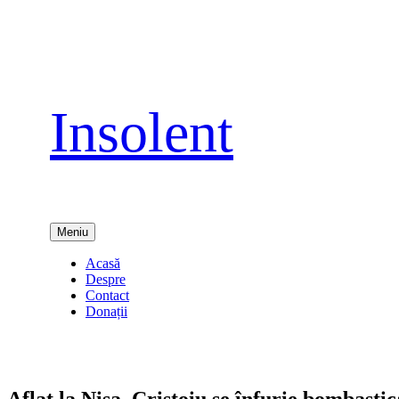
Sari
la
conținut
Insolent
Meniu
Acasă
Despre
Contact
Donații
Aflat la Nisa, Cristoiu se înfurie bombastic