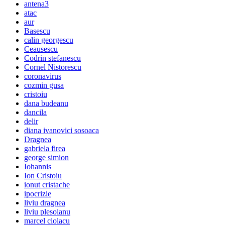
antena3
atac
aur
Basescu
calin georgescu
Ceausescu
Codrin stefanescu
Cornel Nistorescu
coronavirus
cozmin gusa
cristoiu
dana budeanu
dancila
delir
diana ivanovici sosoaca
Dragnea
gabriela firea
george simion
Iohannis
Ion Cristoiu
ionut cristache
ipocrizie
liviu dragnea
liviu plesoianu
marcel ciolacu