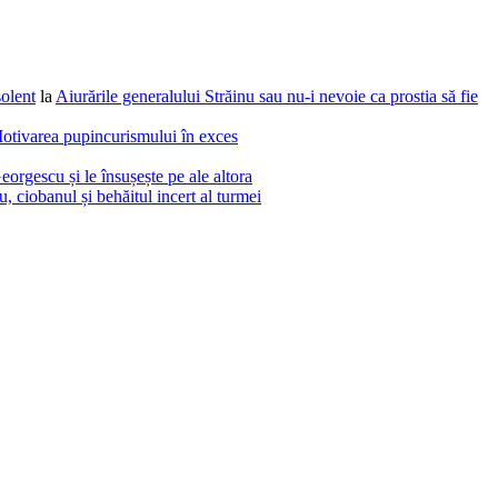
solent
la
Aiurările generalului Străinu sau nu-i nevoie ca prostia să fie
otivarea pupincurismului în exces
eorgescu și le însușește pe ale altora
 ciobanul și behăitul incert al turmei