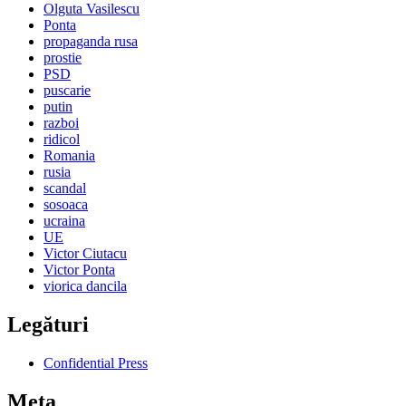
Olguta Vasilescu
Ponta
propaganda rusa
prostie
PSD
puscarie
putin
razboi
ridicol
Romania
rusia
scandal
sosoaca
ucraina
UE
Victor Ciutacu
Victor Ponta
viorica dancila
Legături
Confidential Press
Meta