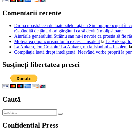
Comentarii recente
Drona noastră cea de toate zilele față cu Simion, preocupat în co
răspândită de țânțari ori gărgăuni ca să devină molipsitoare
Aiurările generalului Străinu sau nu-i nevoie ca prostia să fie ră
Motivarea pupincurismului în exces – Insolent
la
La Ankara, Ion
La Ankara, Ion Cristoiu! La Ankara, nu la Istanbul – Insolent
l
Compilația luată drept inteligență: Neavând vorbe proprii la purt
Susțineți libertatea presei
Caută
Caută
Căutare
după:
Confidential Press