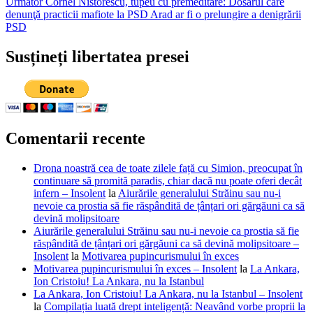
Articolul
Următor
Cornel Nistorescu, tupeu cu premeditare: Dosarul care
articole
următor:
denunţă practicii mafiote la PSD Arad ar fi o prelungire a denigrării
PSD
Susțineți libertatea presei
Comentarii recente
Drona noastră cea de toate zilele față cu Simion, preocupat în
continuare să promită paradis, chiar dacă nu poate oferi decât
infern – Insolent
la
Aiurările generalului Străinu sau nu-i
nevoie ca prostia să fie răspândită de țânțari ori gărgăuni ca să
devină molipsitoare
Aiurările generalului Străinu sau nu-i nevoie ca prostia să fie
răspândită de țânțari ori gărgăuni ca să devină molipsitoare –
Insolent
la
Motivarea pupincurismului în exces
Motivarea pupincurismului în exces – Insolent
la
La Ankara,
Ion Cristoiu! La Ankara, nu la Istanbul
La Ankara, Ion Cristoiu! La Ankara, nu la Istanbul – Insolent
la
Compilația luată drept inteligență: Neavând vorbe proprii la