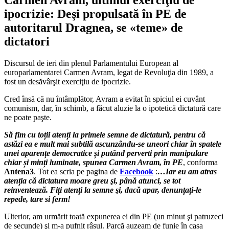
ipocrizie: Deşi propulsată în PE de
autoritarul Dragnea, se «teme» de
dictatori
Discursul de ieri din plenul Parlamentului European al
europarlamentarei Carmen Avram, legat de Revoluţia din 1989, a
fost un desăvârşit exerciţiu de ipocrizie.
Cred însă că nu întâmplător, Avram a evitat în spiciul ei cuvânt
comunism, dar, în schimb, a făcut aluzie la o ipotetică dictatură care
ne poate paşte.
Să fim cu toții atenți la primele semne de dictatură, pentru că
astăzi ea e mult mai subtilă ascunzându-se uneori chiar în spatele
unei aparențe democratice și putând perverti prin manipulare
chiar și minți luminate, spunea Carmen Avram, în PE
, conforma
Antena3
. Tot ea scria pe pagina de
Facebook
:
…Iar eu am atras
atenția că dictatura moare greu şi, până atunci, se tot
reinventează. Fiți atenți la semne şi, dacă apar, denunțați-le
repede, tare si ferm!
Ulterior, am urmărit toată expunerea ei din PE (un minut şi patruzeci
de secunde) şi m-a pufnit râsul. Parcă auzeam de funie în casa