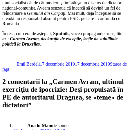
unui socialist cât de cât modern şi îmbrăţişa un discurs de dictator
naţional-comunist. Aveam senzaţia că încercă să devină un fel de
reîncarnare a
Geniului din Carpaţi
. Mai mult, deja începuse să se
creadă un responsabil absolut pentru PSD, pe care-l confunda cu
România.
În rest, cum era de aşteptat,
Sputnik
, vocea propagandei ruse, titra
azi:
Carmen Avram, declarație de excepție, lecție de subtilitate
politică la Bruxelles
.
Autor
Publicat
Categorii
pe
Emil Berdeli
17 decembrie 2019
17 decembrie 2019
Starea de
fapt
2 comentarii la „Carmen Avram, ultimul
exerciţiu de ipocrizie: Deşi propulsată în
PE de autoritarul Dragnea, se «teme» de
dictatori”
Ana lu Manole
spune: