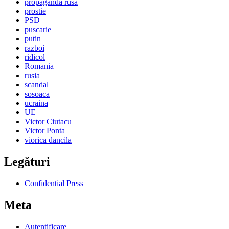
propaganda rusa
prostie
PSD
puscarie
putin
razboi
ridicol
Romania
rusia
scandal
sosoaca
ucraina
UE
Victor Ciutacu
Victor Ponta
viorica dancila
Legături
Confidential Press
Meta
Autentificare