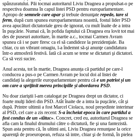
spânzuratului. Păi tocmai autoritarul Liviu Dragnea a propulsat-o pe
respectiva doamna în capul listei PSD pentru europarlamentare.
Apropo de
semnele care apar
şi trebuie denunţate
repede, tare si
ferm
, după cum spunea europarlamentara noastră, fostul lider PSD
avea apucături dictatoriale greu de ignorat, cu mult înaite de a intra
în puşcărie. Numai că, în pofida faptului că Dragnea era lovit tot mai
des de puseuri autoritare, în martie a.c., tocmai Carmen Avram
spunea că i se pare firesc ca el să candideze la prezidenţiale. Ba
chiar, cu un vibrant omagiu, l-a îndemnt să-şi anunţe candidatura
într-o atmosferă festivă. Iată că acum se teme se dictaturi şi dictatori.
Ca să vezi sucire.
Anul acesta, tot în martie, Dragnea anunța că partidul pe care-l
conducea a pus-o pe Carmen Avram pe locul doi al listei de
candidați la alegerile europarlamentare pentru că
e un patriot și un
om care a sprijinit mereu principiile și abordarea PSD
.
Nu doar ziariştii l-am catalogat pe Dragnea drept un dictator, ci
foarte mulţi lideri din PSD. Atât înaite de a intra la puşcărie, cât şi
după. Printre ultimii a fost Marcel Ciolacu, noul președinte interimar
al PSD, cel care a zis recent:
S-a încheiat epoca în care partidul a
fost condus de un «tătuc»
. Concret, cred eu, autoritarul Dragnea se
afla cam la finalul drumului către o dictatură, fie şi una fantezistă.
Spun asta pentru că, în ultimi ani, Liviu Dragnea renunţase la orice
aparenţă de proeuropean, refuza să intre, chiar şi de formă, în pielea