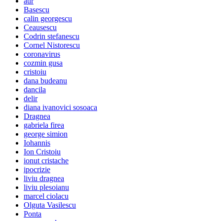
aur
Basescu
calin georgescu
Ceausescu
Codrin stefanescu
Cornel Nistorescu
coronavirus
cozmin gusa
cristoiu
dana budeanu
dancila
delir
diana ivanovici sosoaca
Dragnea
gabriela firea
george simion
Iohannis
Ion Cristoiu
ionut cristache
ipocrizie
liviu dragnea
liviu plesoianu
marcel ciolacu
Olguta Vasilescu
Ponta