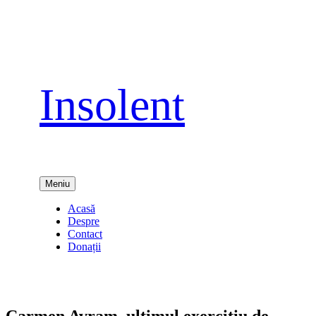
Sari
la
conținut
Insolent
Meniu
Acasă
Despre
Contact
Donații
Carmen Avram, ultimul exerciţiu de