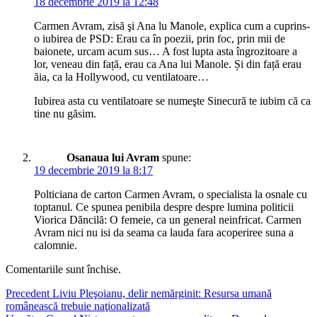
18 decembrie 2019 la 12:48
Carmen Avram, zisă şi Ana lu Manole, explica cum a cuprins-
o iubirea de PSD: Erau ca în poezii, prin foc, prin mii de
baionete, urcam acum sus… A fost lupta asta îngrozitoare a
lor, veneau din față, erau ca Ana lui Manole. Și din față erau
ăia, ca la Hollywood, cu ventilatoare…
Iubirea asta cu ventilatoare se numeşte Sinecură te iubim că ca
tine nu găsim.
Osanaua lui Avram
spune:
19 decembrie 2019 la 8:17
Polticiana de carton Carmen Avram, o specialista la osnale cu
toptanul. Ce spunea penibila despre despre lumina politicii
Viorica Dăncilă: O femeie, ca un general neinfricat. Carmen
Avram nici nu isi da seama ca lauda fara acoperiree suna a
calomnie.
Comentariile sunt închise.
Navigare
Articolul
Precedent
Liviu Pleşoianu, delir nemărginit: Resursa umană
anterior:
românească trebuie naţionalizată
în