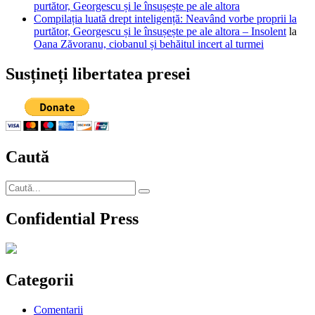
purtător, Georgescu și le însușește pe ale altora
Compilația luată drept inteligență: Neavând vorbe proprii la
purtător, Georgescu și le însușește pe ale altora – Insolent
la
Oana Zăvoranu, ciobanul și behăitul incert al turmei
Susțineți libertatea presei
Caută
Caută
Căutare
după:
Confidential Press
Categorii
Comentarii