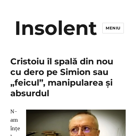
Insolent
MENIU
Cristoiu îl spală din nou
cu dero pe Simion sau
„feicul”, manipularea şi
absurdul
N-
am
înţe