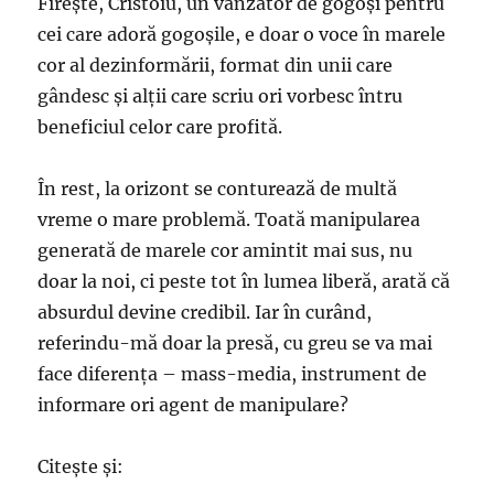
Fireşte, Cristoiu, un vânzător de gogoşi pentru
cei care adoră gogoşile, e doar o voce în marele
cor al dezinformării, format din unii care
gândesc şi alţii care scriu ori vorbesc întru
beneficiul celor care profită.
În rest, la orizont se conturează de multă
vreme o mare problemă. Toată manipularea
generată de marele cor amintit mai sus, nu
doar la noi, ci peste tot în lumea liberă, arată că
absurdul devine credibil. Iar în curând,
referindu-mă doar la presă, cu greu se va mai
face diferenţa – mass-media, instrument de
informare ori agent de manipulare?
Citeşte şi: