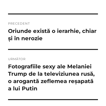
Navigare
PRECEDENT
în
Oriunde există o ierarhie, chiar
Articolul
anterior:
şi în nerozie
articole
URMĂTOR
Fotografiile sexy ale Melaniei
Articolul
următor:
Trump de la televiziunea rusă,
o arogantă zeflemea reşapată
a lui Putin