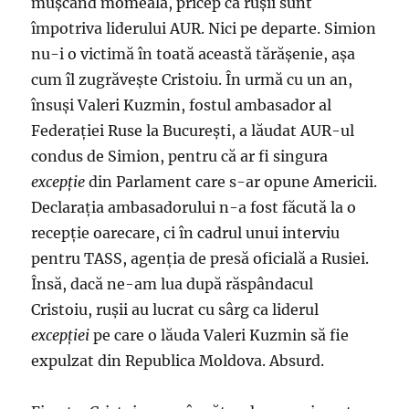
muşcând momeala, pricep că ruşii sunt
împotriva liderului AUR. Nici pe departe. Simion
nu-i o victimă în toată această tărăşenie, aşa
cum îl zugrăveşte Cristoiu. În urmă cu un an,
însuşi Valeri Kuzmin, fostul ambasador al
Federaţiei Ruse la Bucureşti, a lăudat AUR-ul
condus de Simion, pentru că ar fi singura
excepție
din Parlament care s-ar opune Americii.
Declarația ambasadorului n-a fost făcută la o
recepţie oarecare, ci în cadrul unui interviu
pentru TASS, agenţia de presă oficială a Rusiei.
Însă, dacă ne-am lua după răspândacul
Cristoiu, ruşii au lucrat cu sârg ca liderul
excepţiei
pe care o lăuda Valeri Kuzmin să fie
expulzat din Republica Moldova. Absurd.