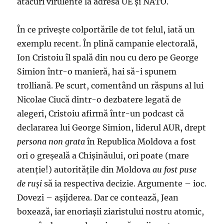
atacuri virulente la adresa UE şi NATO.
În ce priveşte colportările de tot felul, iată un
exemplu recent. În plină campanie electorală,
Ion Cristoiu îl spală din nou cu dero pe George
Simion într-o manieră, hai să-i spunem
trolliană. Pe scurt, comentând un răspuns al lui
Nicolae Ciucă dintr-o dezbatere legată de
alegeri, Cristoiu afirmă într-un podcast că
declararea lui George Simion, liderul AUR, drept
persona non grata
în Republica Moldova a fost
ori o greşeală a Chişinăului, ori poate (mare
atenţie!) autorităţile din Moldova
au fost puse
de ruşi
să ia respectiva decizie. Argumente – ioc.
Dovezi – aşijderea. Dar ce contează, Jean
boxează, iar enoriaşii ziaristului nostru atomic,