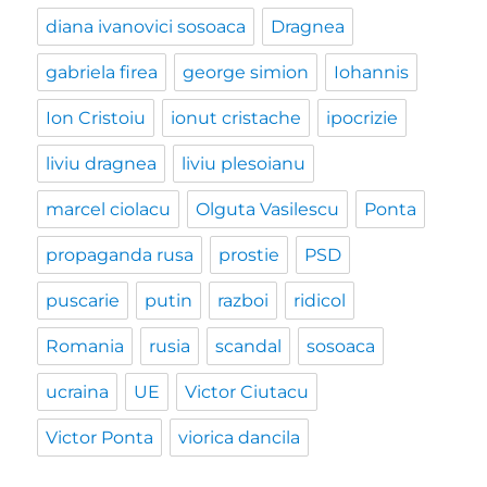
diana ivanovici sosoaca
Dragnea
gabriela firea
george simion
Iohannis
Ion Cristoiu
ionut cristache
ipocrizie
liviu dragnea
liviu plesoianu
marcel ciolacu
Olguta Vasilescu
Ponta
propaganda rusa
prostie
PSD
puscarie
putin
razboi
ridicol
Romania
rusia
scandal
sosoaca
ucraina
UE
Victor Ciutacu
Victor Ponta
viorica dancila