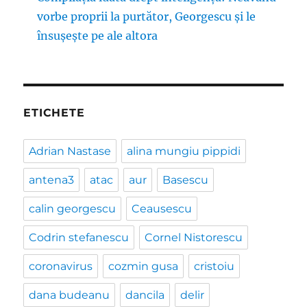
vorbe proprii la purtător, Georgescu și le
însușește pe ale altora
ETICHETE
Adrian Nastase
alina mungiu pippidi
antena3
atac
aur
Basescu
calin georgescu
Ceausescu
Codrin stefanescu
Cornel Nistorescu
coronavirus
cozmin gusa
cristoiu
dana budeanu
dancila
delir