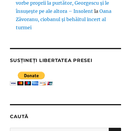
vorbe proprii la purtător, Georgescu și le
însușește pe ale altora – Insolent
la
Oana
Zăvoranu, ciobanul și behăitul incert al
turmei
SUSȚINEȚI LIBERTATEA PRESEI
CAUTĂ
CĂ