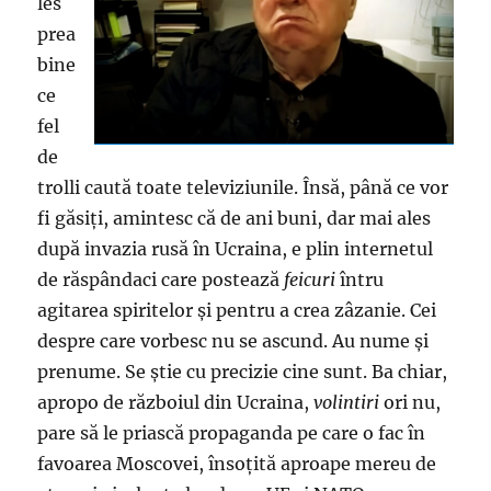
les
prea
bine
ce
fel
de
trolli caută toate televiziunile. Însă, până ce vor
fi găsiţi, amintesc că de ani buni, dar mai ales
după invazia rusă în Ucraina, e plin internetul
de răspândaci care postează
feicuri
întru
agitarea spiritelor şi pentru a crea zâzanie. Cei
despre care vorbesc nu se ascund. Au nume şi
prenume. Se ştie cu precizie cine sunt. Ba chiar,
apropo de războiul din Ucraina,
volintiri
ori nu,
pare să le priască propaganda pe care o fac în
favoarea Moscovei, însoţită aproape mereu de