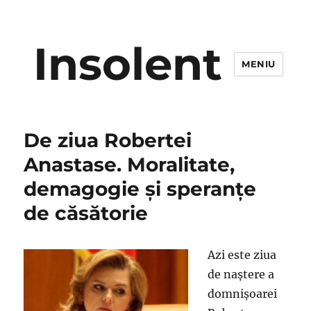
Insolent
MENIU
De ziua Robertei
Anastase. Moralitate,
demagogie şi speranţe
de căsătorie
Azi este ziua
de naştere a
domnişoarei