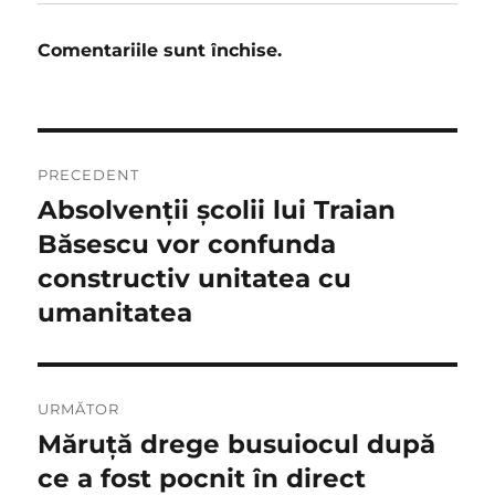
Comentariile sunt închise.
Navigare
PRECEDENT
în
Absolvenţii şcolii lui Traian
Articolul
anterior:
Băsescu vor confunda
articole
constructiv unitatea cu
umanitatea
URMĂTOR
Măruţă drege busuiocul după
Articolul
următor:
ce a fost pocnit în direct