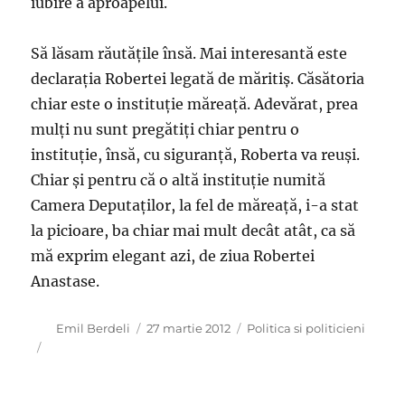
iubire a aproapelui.
Să lăsam răutăţile însă. Mai interesantă este
declaraţia Robertei legată de măritiş. Căsătoria
chiar este o instituţie măreaţă. Adevărat, prea
mulţi nu sunt pregătiţi chiar pentru o
instituţie, însă, cu siguranţă, Roberta va reuşi.
Chiar şi pentru că o altă instituţie numită
Camera Deputaţilor, la fel de măreaţă, i-a stat
la picioare, ba chiar mai mult decât atât, ca să
mă exprim elegant azi, de ziua Robertei
Anastase.
Autor
Publicat
Categorii
Emil Berdeli
27 martie 2012
Politica si politicieni
pe