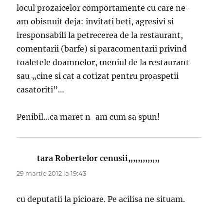
locul prozaicelor comportamente cu care ne-
am obisnuit deja: invitati beti, agresivi si
iresponsabili la petrecerea de la restaurant,
comentarii (barfe) si paracomentarii privind
toaletele doamnelor, meniul de la restaurant
sau „cine si cat a cotizat pentru proaspetii
casatoriti”…
Penibil…ca maret n-am cum sa spun!
tara Robertelor cenusii,,,,,,,,,,,,,
spune:
29 martie 2012 la 19:43
cu deputatii la picioare. Pe acilisa ne situam.