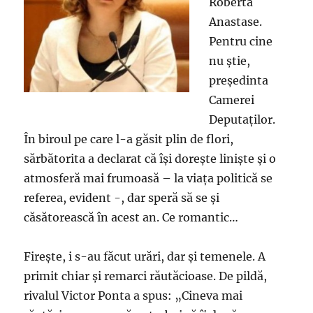
Roberta
Anastase.
Pentru cine
nu ştie,
preşedinta
Camerei
Deputaţilor.
În biroul pe care l-a găsit plin de flori,
sărbătorita a declarat că îşi doreşte linişte şi o
atmosferă mai frumoasă – la viaţa politică se
referea, evident -, dar speră să se şi
căsătorească în acest an. Ce romantic…
Fireşte, i s-au făcut urări, dar şi temenele. A
primit chiar şi remarci răutăcioase. De pildă,
rivalul Victor Ponta a spus: „Cineva mai