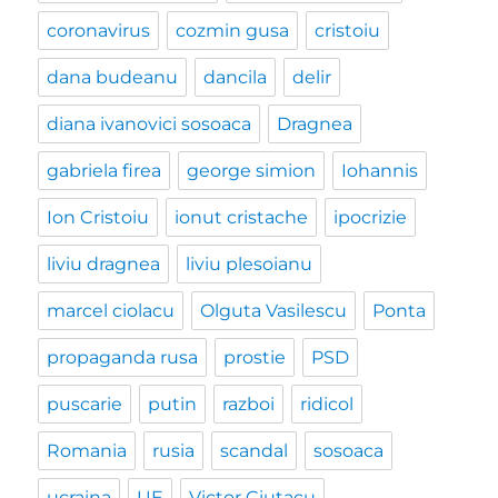
coronavirus
cozmin gusa
cristoiu
dana budeanu
dancila
delir
diana ivanovici sosoaca
Dragnea
gabriela firea
george simion
Iohannis
Ion Cristoiu
ionut cristache
ipocrizie
liviu dragnea
liviu plesoianu
marcel ciolacu
Olguta Vasilescu
Ponta
propaganda rusa
prostie
PSD
puscarie
putin
razboi
ridicol
Romania
rusia
scandal
sosoaca
ucraina
UE
Victor Ciutacu