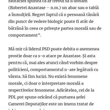
răutăcios spunea că ar trebui să îi donăm
(Robertei Anastase – n.m.) un abac sau o tablă
a înmulţirii. Regret faptul că o persoană tânără
din punct de vedere biologic poate fi atât de
bătrână în ceea ce priveşte partea morală sau de
comportament”.
Mă mir că liderul PSD poate debita o asemenea
prostie doar ca s-o atace pe Anastase. Şi asta
pentru că, mai ales atunci când vorbim despre
politicieni, comportamentul n-are legătură cu
vârsta. Să fim lucizi. Nu există fenomene
morale, ci doar o interpretare morală a
respectivelor fenomene. Adicătelea, cei de la
PDL pot spune oricând că purtarea şefei
Camerei Deputaţilor este un imens tratat de