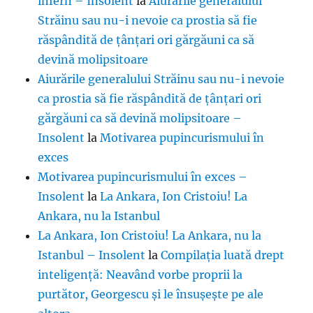
infern – Insolent
la
Aiurările generalului
Străinu sau nu-i nevoie ca prostia să fie
răspândită de țânțari ori gărgăuni ca să
devină molipsitoare
Aiurările generalului Străinu sau nu-i nevoie
ca prostia să fie răspândită de țânțari ori
gărgăuni ca să devină molipsitoare –
Insolent
la
Motivarea pupincurismului în
exces
Motivarea pupincurismului în exces –
Insolent
la
La Ankara, Ion Cristoiu! La
Ankara, nu la Istanbul
La Ankara, Ion Cristoiu! La Ankara, nu la
Istanbul – Insolent
la
Compilația luată drept
inteligență: Neavând vorbe proprii la
purtător, Georgescu și le însușește pe ale