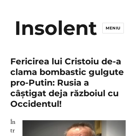
Insolent
MENIU
Fericirea lui Cristoiu de-a
clama bombastic gulgute
pro-Putin: Rusia a
câștigat deja războiul cu
Occidentul!
În
tr