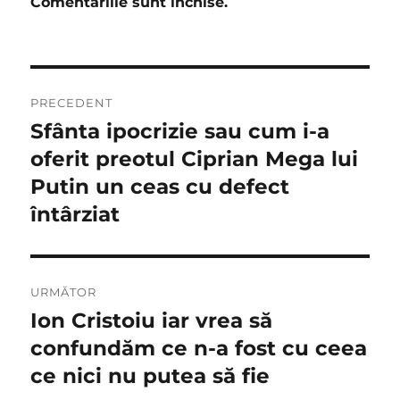
Comentariile sunt închise.
Navigare
PRECEDENT
în
Sfânta ipocrizie sau cum i-a
Articolul
anterior:
oferit preotul Ciprian Mega lui
articole
Putin un ceas cu defect
întârziat
URMĂTOR
Ion Cristoiu iar vrea să
Articolul
următor:
confundăm ce n-a fost cu ceea
ce nici nu putea să fie