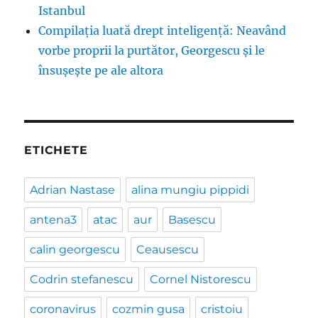
Istanbul
Compilația luată drept inteligență: Neavând
vorbe proprii la purtător, Georgescu și le
însușește pe ale altora
ETICHETE
Adrian Nastase
alina mungiu pippidi
antena3
atac
aur
Basescu
calin georgescu
Ceausescu
Codrin stefanescu
Cornel Nistorescu
coronavirus
cozmin gusa
cristoiu