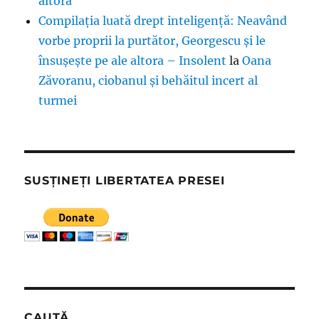
altora
Compilația luată drept inteligență: Neavând
vorbe proprii la purtător, Georgescu și le
însușește pe ale altora – Insolent
la
Oana
Zăvoranu, ciobanul și behăitul incert al
turmei
SUSȚINEȚI LIBERTATEA PRESEI
CAUTĂ