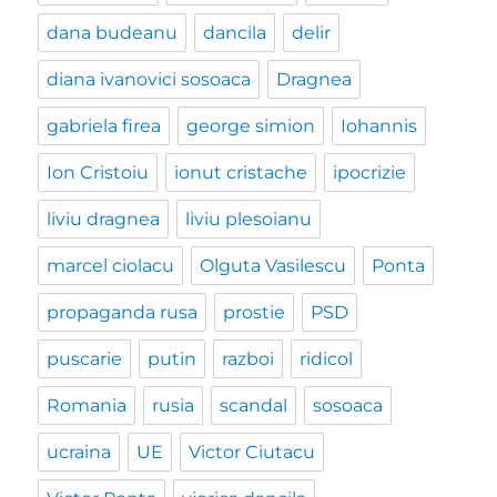
dana budeanu
dancila
delir
diana ivanovici sosoaca
Dragnea
gabriela firea
george simion
Iohannis
Ion Cristoiu
ionut cristache
ipocrizie
liviu dragnea
liviu plesoianu
marcel ciolacu
Olguta Vasilescu
Ponta
propaganda rusa
prostie
PSD
puscarie
putin
razboi
ridicol
Romania
rusia
scandal
sosoaca
ucraina
UE
Victor Ciutacu