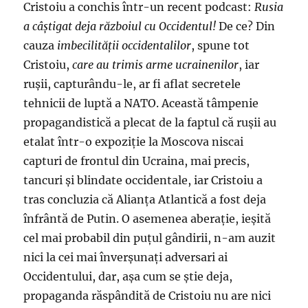
Cristoiu a conchis într-un recent podcast:
Rusia
a câștigat deja războiul cu Occidentul!
De ce? Din
cauza
imbecilităţii occidentalilor
, spune tot
Cristoiu,
care au trimis arme ucrainenilor
, iar
ruşii, capturându-le, ar fi aflat secretele
tehnicii de luptă a NATO. Această tâmpenie
propagandistică a plecat de la faptul că ruşii au
etalat într-o expoziţie la Moscova niscai
capturi de frontul din Ucraina, mai precis,
tancuri şi blindate occidentale, iar Cristoiu a
tras concluzia că Alianța Atlantică a fost deja
înfrântă de Putin. O asemenea aberaţie, ieşită
cel mai probabil din puţul gândirii, n-am auzit
nici la cei mai înverşunaţi adversari ai
Occidentului, dar, aşa cum se ştie deja,
propaganda răspândită de Cristoiu nu are nici