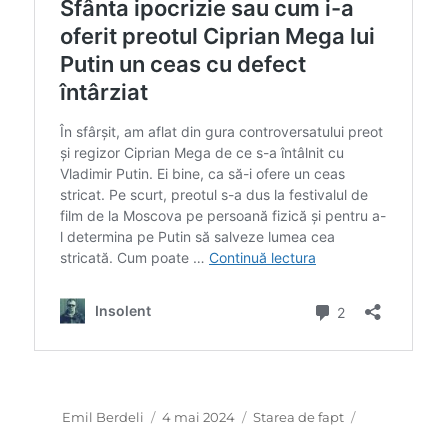
Autor
Publicat
Categorii
Emil Berdeli
4 mai 2024
Starea de fapt
pe