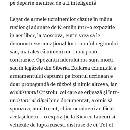
pe departe menirea de a fi inteligentă.
Legat de armele ucrainenilor căzute în mâna
ruşilor şi adunate de Kremlin într-o expoziţie
în aer liber, la Moscova, Putin vrea să le
demonstreze conaţionalilor triumful regimului
său, mai ales că nimeni nu-l mai poate
contrazice. Opozanţii liderului rus sunt morţi
sau în lagărele din Siberia. Etalarea triumfală a
armamentului capturat pe frontul ucrinean e
doar propagandă de război şi nimic altceva, iar
echidistantul
Cristoiu, cel care se erijează şi într-
un
istoric al clipei
bine documentat, a omis să
spună că, anul trecut, chiar ucraineni au făcut
acelaşi lucru – o expoziţie la Kiev cu tancuri si
vehicule de lupta ruseşti distruse de ei. Tot el