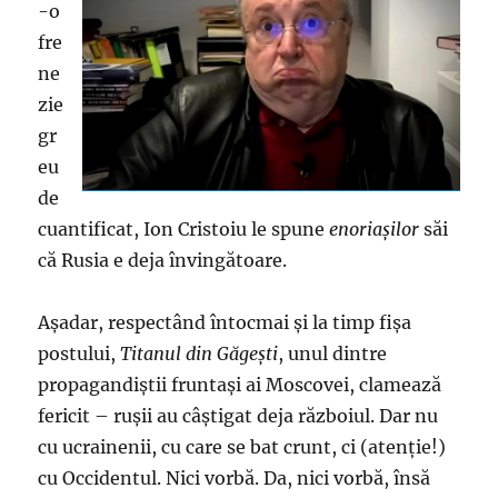
-o
fre
ne
zie
gr
eu
de
cuantificat, Ion Cristoiu le spune
enoriaşilor
săi
că Rusia e deja învingătoare.
Aşadar, respectând întocmai şi la timp fişa
postului,
Titanul din Găgeşti
, unul dintre
propagandiştii fruntaşi ai Moscovei, clamează
fericit – ruşii au câştigat deja războiul. Dar nu
cu ucrainenii, cu care se bat crunt, ci (atenţie!)
cu Occidentul. Nici vorbă. Da, nici vorbă, însă