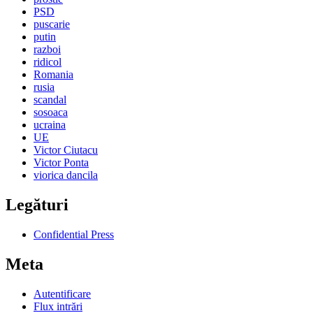
PSD
puscarie
putin
razboi
ridicol
Romania
rusia
scandal
sosoaca
ucraina
UE
Victor Ciutacu
Victor Ponta
viorica dancila
Legături
Confidential Press
Meta
Autentificare
Flux intrări