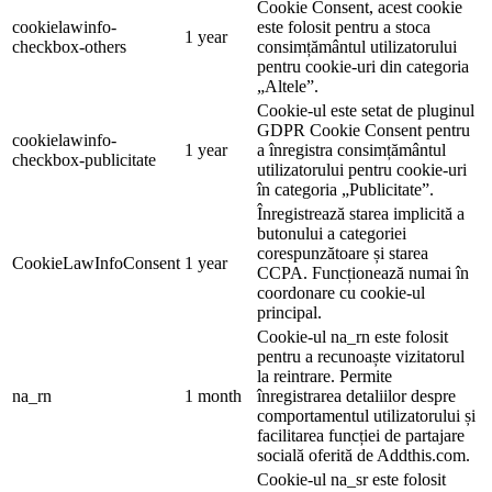
Cookie Consent, acest cookie
cookielawinfo-
este folosit pentru a stoca
1 year
checkbox-others
consimțământul utilizatorului
pentru cookie-uri din categoria
„Altele”.
Cookie-ul este setat de pluginul
GDPR Cookie Consent pentru
cookielawinfo-
1 year
a înregistra consimțământul
checkbox-publicitate
utilizatorului pentru cookie-uri
în categoria „Publicitate”.
Înregistrează starea implicită a
butonului a categoriei
corespunzătoare și starea
CookieLawInfoConsent
1 year
CCPA. Funcționează numai în
coordonare cu cookie-ul
principal.
Cookie-ul na_rn este folosit
pentru a recunoaște vizitatorul
la reintrare. Permite
na_rn
1 month
înregistrarea detaliilor despre
comportamentul utilizatorului și
facilitarea funcției de partajare
socială oferită de Addthis.com.
Cookie-ul na_sr este folosit