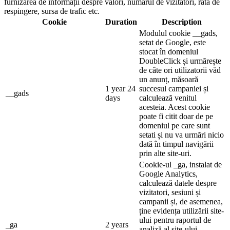
furnizarea de informații despre valori, numărul de vizitatori, rata de
respingere, sursa de trafic etc.
Cookie
Duration
Description
Modulul cookie __gads,
setat de Google, este
stocat în domeniul
DoubleClick și urmărește
de câte ori utilizatorii văd
un anunț, măsoară
1 year 24
succesul campaniei și
__gads
days
calculează venitul
acesteia. Acest cookie
poate fi citit doar de pe
domeniul pe care sunt
setati și nu va urmări nicio
dată în timpul navigării
prin alte site-uri.
Cookie-ul _ga, instalat de
Google Analytics,
calculează datele despre
vizitatori, sesiuni și
campanii și, de asemenea,
ține evidența utilizării site-
ului pentru raportul de
_ga
2 years
analiză al site-ului.