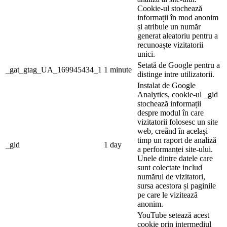
Cookie-ul stochează
informații în mod anonim
și atribuie un număr
generat aleatoriu pentru a
recunoaște vizitatorii
unici.
Setată de Google pentru a
_gat_gtag_UA_169945434_1
1 minute
distinge intre utilizatorii.
Instalat de Google
Analytics, cookie-ul _gid
stochează informații
despre modul în care
vizitatorii folosesc un site
web, creând în același
timp un raport de analiză
_gid
1 day
a performanței site-ului.
Unele dintre datele care
sunt colectate includ
numărul de vizitatori,
sursa acestora și paginile
pe care le vizitează
anonim.
YouTube setează acest
cookie prin intermediul