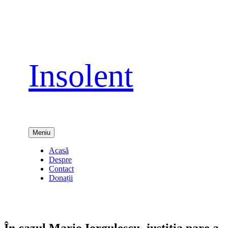
Sari
la
conținut
Insolent
Meniu
Acasă
Despre
Contact
Donații
În cazul Mario Iorgulescu, justiţia pare a