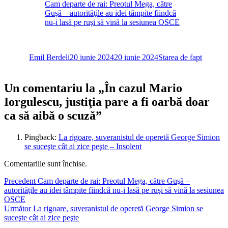
Cam departe de rai: Preotul Mega, către
Guşă – autorităţile au idei tâmpite fiindcă
nu-i lasă pe ruşi să vină la sesiunea OSCE
Autor
Publicat
Categorii
pe
Emil Berdeli
20 iunie 2024
20 iunie 2024
Starea de fapt
Un comentariu la „În cazul Mario
Iorgulescu, justiţia pare a fi oarbă doar
ca să aibă o scuză”
Pingback:
La rigoare, suveranistul de operetă George Simion
se suceşte cât ai zice peşte – Insolent
Comentariile sunt închise.
Navigare
Articolul
Precedent
Cam departe de rai: Preotul Mega, către Guşă –
anterior:
autorităţile au idei tâmpite fiindcă nu-i lasă pe ruşi să vină la sesiunea
în
OSCE
articole
Articolul
Următor
La rigoare, suveranistul de operetă George Simion se
următor:
suceşte cât ai zice peşte