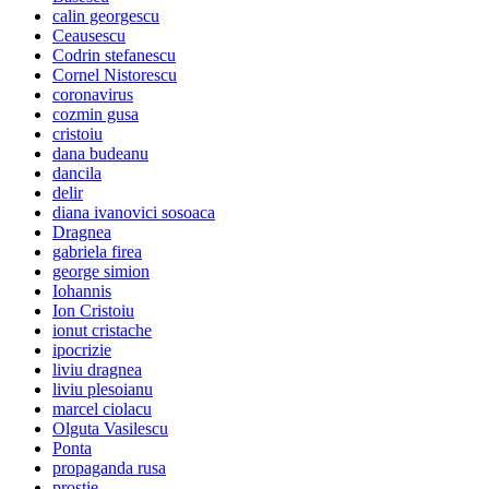
calin georgescu
Ceausescu
Codrin stefanescu
Cornel Nistorescu
coronavirus
cozmin gusa
cristoiu
dana budeanu
dancila
delir
diana ivanovici sosoaca
Dragnea
gabriela firea
george simion
Iohannis
Ion Cristoiu
ionut cristache
ipocrizie
liviu dragnea
liviu plesoianu
marcel ciolacu
Olguta Vasilescu
Ponta
propaganda rusa
prostie