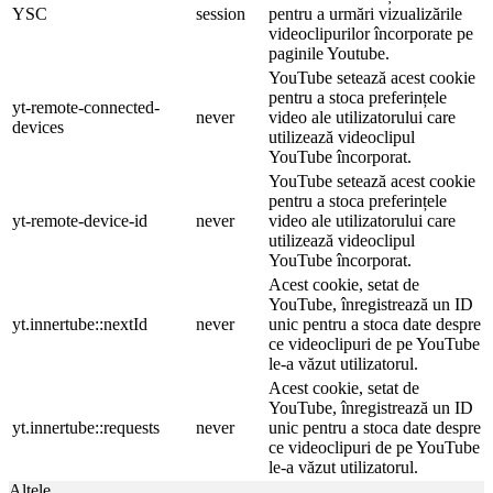
YSC
session
pentru a urmări vizualizările
videoclipurilor încorporate pe
paginile Youtube.
YouTube setează acest cookie
pentru a stoca preferințele
yt-remote-connected-
never
video ale utilizatorului care
devices
utilizează videoclipul
YouTube încorporat.
YouTube setează acest cookie
pentru a stoca preferințele
yt-remote-device-id
never
video ale utilizatorului care
utilizează videoclipul
YouTube încorporat.
Acest cookie, setat de
YouTube, înregistrează un ID
yt.innertube::nextId
never
unic pentru a stoca date despre
ce videoclipuri de pe YouTube
le-a văzut utilizatorul.
Acest cookie, setat de
YouTube, înregistrează un ID
yt.innertube::requests
never
unic pentru a stoca date despre
ce videoclipuri de pe YouTube
le-a văzut utilizatorul.
Altele