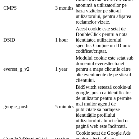
anonimă a utilizatorilor pe
CMPS
3 months
baza vizitelor pe site-ul
utilizatorului, pentru afișarea
reclamelor vizate.
Acest cookie este setat de
DoubleClick pentru a nota
DSID
1 hour
identitatea utilizatorului
specific. Conține un ID unic
codificat/criptat.
Modulul cookie este setat sub
domeniul everesttech.net
everest_g_v2
1 year
pentru a mapa clicurile către
alte evenimente de pe site-ul
clientului.
BidSwitch setează cookie-ul
google_push ca identificator
de utilizator pentru a permite
mai multor agenți de
google_push
5 minutes
publicitate să partajeze
identitățile profilului
utilizatorului atunci când o
pagină web este încărcată.
Cookie setat de Google Ads
GoogleAdServingTest
session
pentru a testa afisarea