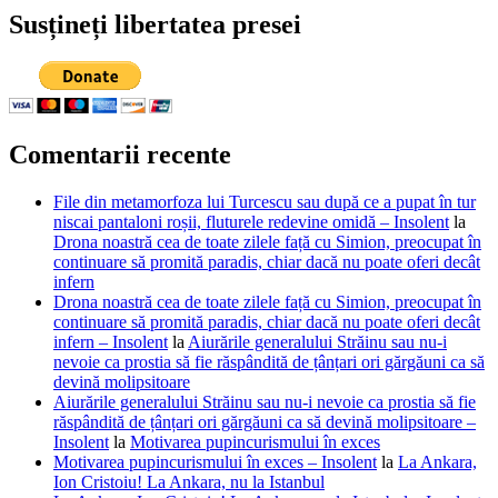
Susțineți libertatea presei
Comentarii recente
File din metamorfoza lui Turcescu sau după ce a pupat în tur
niscai pantaloni roșii, fluturele redevine omidă – Insolent
la
Drona noastră cea de toate zilele față cu Simion, preocupat în
continuare să promită paradis, chiar dacă nu poate oferi decât
infern
Drona noastră cea de toate zilele față cu Simion, preocupat în
continuare să promită paradis, chiar dacă nu poate oferi decât
infern – Insolent
la
Aiurările generalului Străinu sau nu-i
nevoie ca prostia să fie răspândită de țânțari ori gărgăuni ca să
devină molipsitoare
Aiurările generalului Străinu sau nu-i nevoie ca prostia să fie
răspândită de țânțari ori gărgăuni ca să devină molipsitoare –
Insolent
la
Motivarea pupincurismului în exces
Motivarea pupincurismului în exces – Insolent
la
La Ankara,
Ion Cristoiu! La Ankara, nu la Istanbul