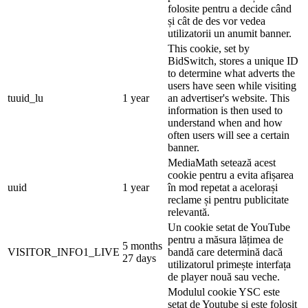
folosite pentru a decide când
și cât de des vor vedea
utilizatorii un anumit banner.
This cookie, set by
BidSwitch, stores a unique ID
to determine what adverts the
users have seen while visiting
tuuid_lu
1 year
an advertiser's website. This
information is then used to
understand when and how
often users will see a certain
banner.
MediaMath setează acest
cookie pentru a evita afișarea
uuid
1 year
în mod repetat a acelorași
reclame și pentru publicitate
relevantă.
Un cookie setat de YouTube
pentru a măsura lățimea de
5 months
VISITOR_INFO1_LIVE
bandă care determină dacă
27 days
utilizatorul primește interfața
de player nouă sau veche.
Modulul cookie YSC este
setat de Youtube și este folosit