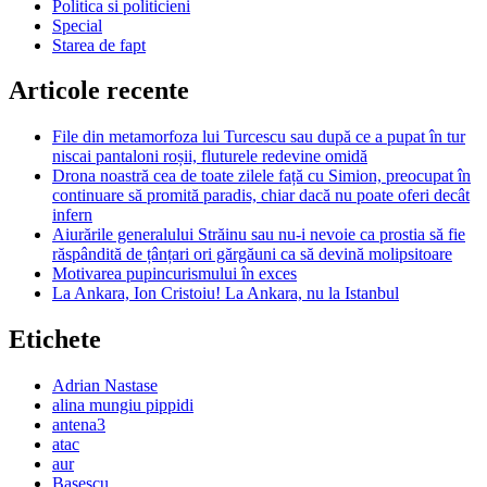
Politica si politicieni
Special
Starea de fapt
Articole recente
File din metamorfoza lui Turcescu sau după ce a pupat în tur
niscai pantaloni roșii, fluturele redevine omidă
Drona noastră cea de toate zilele față cu Simion, preocupat în
continuare să promită paradis, chiar dacă nu poate oferi decât
infern
Aiurările generalului Străinu sau nu-i nevoie ca prostia să fie
răspândită de țânțari ori gărgăuni ca să devină molipsitoare
Motivarea pupincurismului în exces
La Ankara, Ion Cristoiu! La Ankara, nu la Istanbul
Etichete
Adrian Nastase
alina mungiu pippidi
antena3
atac
aur
Basescu