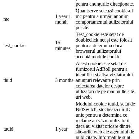
pentru anunțurile direcționate.
Quantserve setează cookie-ul
1 year 1
mc pentru a urmări anonim
mc
month
comportamentul utilizatorului
pe site.
Test_cookie este setat de
doubleclick.net și este folosit
15
test_cookie
pentru a determina dacă
minutes
browserul utilizatorului
acceptă module cookie.
Acest cookie este setat de
furnizorul AdRoll pentru a
identifica și afișa vizitatorului
tluid
3 months
anunțuri relevante prin
colectarea datelor despre
utilizatori de pe mai multe site-
uri web.
Modulul cookie tuuid, setat de
BidSwitch, stochează un ID
unic pentru a determina ce
reclame au văzut utilizatorii
dacă au vizitat oricare dintre
tuuid
1 year
site-urile web ale agentului de
publicitate. Informațiile sunt