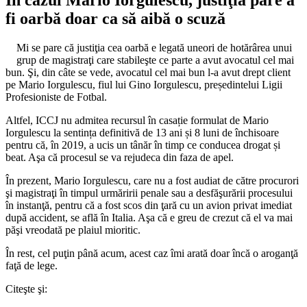
fi oarbă doar ca să aibă o scuză
Mi se pare că justiţia cea oarbă e legată uneori de hotărârea unui
grup de magistraţi care stabileşte ce parte a avut avocatul cel mai
bun. Şi, din câte se vede, avocatul cel mai bun l-a avut drept client
pe Mario Iorgulescu, fiul lui Gino Iorgulescu, președintelui Ligii
Profesioniste de Fotbal.
Altfel, ICCJ nu admitea recursul în casație formulat de Mario
Iorgulescu la sentința definitivă de 13 ani și 8 luni de închisoare
pentru că, în 2019, a ucis un tânăr în timp ce conducea drogat și
beat. Aşa că procesul se va rejudeca din faza de apel.
În prezent, Mario Iorgulescu, care nu a fost audiat de către procurori
şi magistraţi în timpul urmăririi penale sau a desfăşurării procesului
în instanţă, pentru că a fost scos din ţară cu un avion privat imediat
după accident, se află în Italia. Aşa că e greu de crezut că el va mai
păşi vreodată pe plaiul mioritic.
În rest, cel puţin până acum, acest caz îmi arată doar încă o aroganţă
faţă de lege.
Citeşte şi: