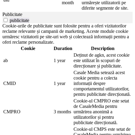
month
urmărește utilizatorii pe
diferite segmente de site.
Publicitate
publicitate
Cookie-urile de publicitate sunt folosite pentru a oferi vizitatorilor
reclame relevante și campanii de marketing. Aceste module cookie
urmăresc vizitatorii pe site-uri web și colectează informații pentru a
oferi reclame personalizate.
Cookie
Duration
Description
Deținut de agkn, acest cookie
ab
1 year
este utilizat în scopuri de
direcționare și publicitate.
Casale Media setează acest
cookie pentru a colecta
CMID
1 year
informații despre
comportamentul utilizatorilor,
pentru publicitate direcționată.
Cookie-ul CMPRO este setat
de CasaleMedia pentru
CMPRO
3 months
urmărirea anonimă a
utilizatorilor și pentru
publicitate direcționată.
Cookie-ul CMPS este setat de
CasaleMedia pentru urmărirea