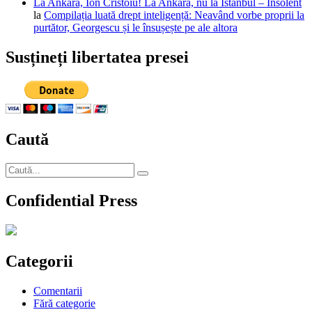
La Ankara, Ion Cristoiu! La Ankara, nu la Istanbul – Insolent
la
Compilația luată drept inteligență: Neavând vorbe proprii la
purtător, Georgescu și le însușește pe ale altora
Susțineți libertatea presei
Caută
Caută
Căutare
după:
Confidential Press
Categorii
Comentarii
Fără categorie