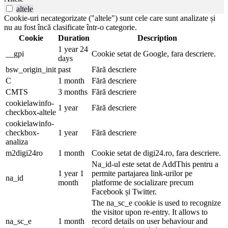
altele
Cookie-uri necategorizate ("altele") sunt cele care sunt analizate și
nu au fost încă clasificate într-o categorie.
Cookie
Duration
Description
1 year 24
__gpi
Cookie setat de Google, fara descriere.
days
bsw_origin_init
past
Fără descriere
C
1 month
Fără descriere
CMTS
3 months
Fără descriere
cookielawinfo-
1 year
Fără descriere
checkbox-altele
cookielawinfo-
checkbox-
1 year
Fără descriere
analiza
m2digi24ro
1 month
Cookie setat de digi24.ro, fara descriere.
Na_id-ul este setat de AddThis pentru a
1 year 1
permite partajarea link-urilor pe
na_id
month
platforme de socializare precum
Facebook și Twitter.
The na_sc_e cookie is used to recognize
the visitor upon re-entry. It allows to
na_sc_e
1 month
record details on user behaviour and