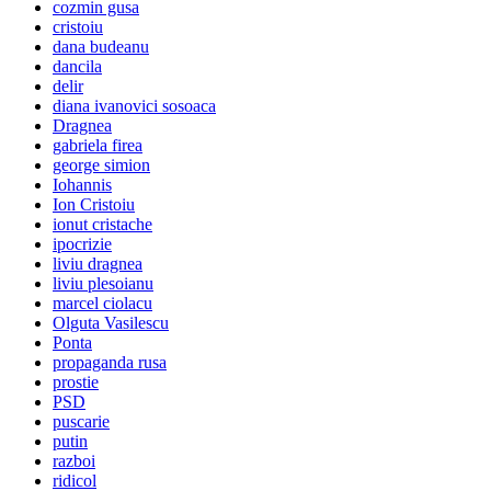
cozmin gusa
cristoiu
dana budeanu
dancila
delir
diana ivanovici sosoaca
Dragnea
gabriela firea
george simion
Iohannis
Ion Cristoiu
ionut cristache
ipocrizie
liviu dragnea
liviu plesoianu
marcel ciolacu
Olguta Vasilescu
Ponta
propaganda rusa
prostie
PSD
puscarie
putin
razboi
ridicol