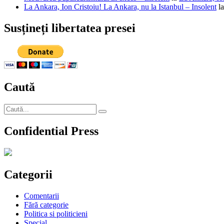
La Ankara, Ion Cristoiu! La Ankara, nu la Istanbul – Insolent
l
Susțineți libertatea presei
Caută
Caută
Căutare
după:
Confidential Press
Categorii
Comentarii
Fără categorie
Politica si politicieni
Special