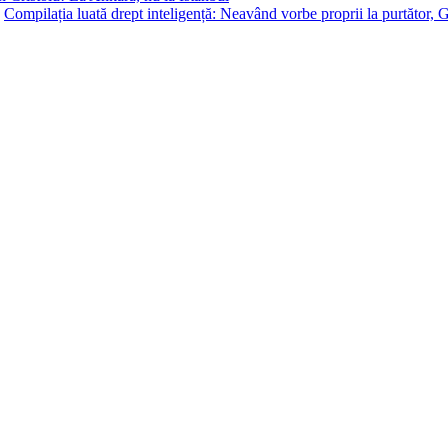
a
Compilația luată drept inteligență: Neavând vorbe proprii la purtător, G