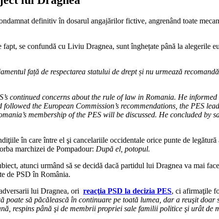
condamnat definitiv în dosarul angajărilor fictive, angrenând toate mecani
de fapt, se confundă cu Liviu Dragnea, sunt înghețate până la alegerile
amentul față de respectarea statului de drept și nu urmează recomand
’s continued concerns about the rule of law in Romania. He informed th
d followed the European Commission’s recommendations, the PES leader
mania’s membership of the PES will be discussed. He concluded by sayi
ţiile în care între el şi cancelariile occidentale orice punte de legătură a
ă, vorba marchizei de Pompadour:
După el, potopul.
ubiect, atunci urmând să se decidă dacă partidul lui Dragnea va mai face 
ate de PSD în România.
 adversarii lui Dragnea, ori
reacţia PSD la decizia PES
, ci afirmaţile 
 poate să păcălească în continuare pe toată lumea, dar a reuşit doar să 
nă, respins până şi de membrii propriei sale familii politice şi urât de