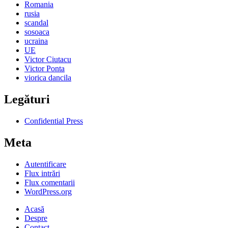
Romania
rusia
scandal
sosoaca
ucraina
UE
Victor Ciutacu
Victor Ponta
viorica dancila
Legături
Confidential Press
Meta
Autentificare
Flux intrări
Flux comentarii
WordPress.org
Acasă
Despre
Contact