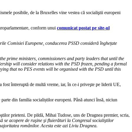
smele posibile, de la Bruxelles vine vestea că socialiştii europeni
 europarlamentare, conform unui
comunicat postat pe site-ul
ările Comisiei Europene, conducerea PSSD consideră înghețate
e prime ministers, commissioners and party leaders that until the
ship will consider relations with the PSD frozen, pending a formal
ng that no PES events will be organised with the PSD until this
 fost întreruptă de multă vreme, iar, în ce-i priveşte pe liderii UE,
parte din familia socialiștilor europeni. Până atunci însă, niciun
foştilor prieteni. De pildă, Mihai Tudose, uns de Dragnea premier, scria,
se acopere de ruşine şi fluierături la Congresul socialiştilor
 majoritatea românilor. Acesta este azi Liviu Dragnea.