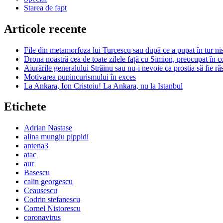
Starea de fapt
Articole recente
File din metamorfoza lui Turcescu sau după ce a pupat în tur nis
Drona noastră cea de toate zilele față cu Simion, preocupat în c
Aiurările generalului Străinu sau nu-i nevoie ca prostia să fie r
Motivarea pupincurismului în exces
La Ankara, Ion Cristoiu! La Ankara, nu la Istanbul
Etichete
Adrian Nastase
alina mungiu pippidi
antena3
atac
aur
Basescu
calin georgescu
Ceausescu
Codrin stefanescu
Cornel Nistorescu
coronavirus