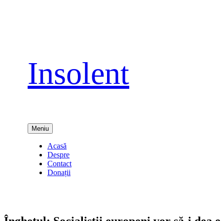
Sari
la
conținut
Insolent
Meniu
Acasă
Despre
Contact
Donații
Îngheţul: Socialiştii europeni vor să-i dea 