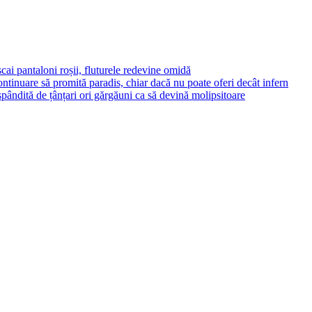
cai pantaloni roșii, fluturele redevine omidă
ontinuare să promită paradis, chiar dacă nu poate oferi decât infern
ăspândită de țânțari ori gărgăuni ca să devină molipsitoare