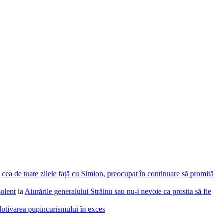
cea de toate zilele față cu Simion, preocupat în continuare să promită
solent
la
Aiurările generalului Străinu sau nu-i nevoie ca prostia să fie
otivarea pupincurismului în exces