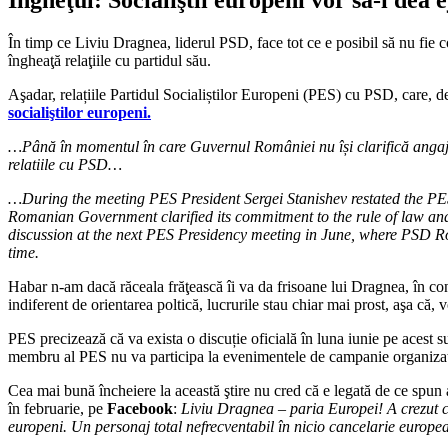
În timp ce Liviu Dragnea, liderul PSD, face tot ce e posibil să nu fie 
îngheaţă relaţiile cu partidul său.
Aşadar, relațiile Partidul Socialiștilor Europeni (PES) cu PSD, care, 
socialiştilor europeni.
…Până în momentul în care Guvernul României nu își clarifică angaj
relatiile cu PSD…
…During the meeting PES President Sergei Stanishev restated the PES
Romanian Government clarified its commitment to the rule of law an
discussion at the next PES Presidency meeting in June, where PSD Ro
time.
Habar n-am dacă răceala frăţească îi va da frisoane lui Dragnea, în condi
indiferent de orientarea poltică, lucrurile stau chiar mai prost, aşa c
PES precizează că va exista o discuție oficială în luna iunie pe acest s
membru al PES nu va participa la evenimentele de campanie organiz
Cea mai bună încheiere la această ştire nu cred că e legată de ce spun
în februarie, pe
Facebook
:
Liviu Dragnea – paria Europei! A crezut că
europeni. Un personaj total nefrecventabil în nicio cancelarie europea