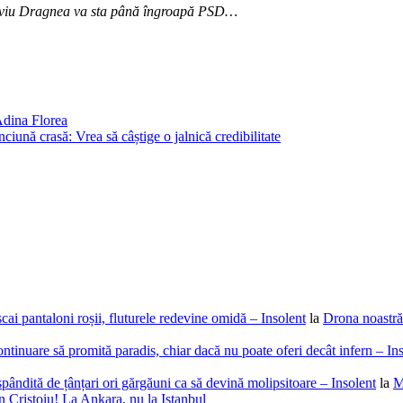
iviu Dragnea va sta până îngroapă PSD…
Adina Florea
iună crasă: Vrea să câștige o jalnică credibilitate
cai pantaloni roșii, fluturele redevine omidă – Insolent
la
Drona noastră 
ntinuare să promită paradis, chiar dacă nu poate oferi decât infern – In
spândită de țânțari ori gărgăuni ca să devină molipsitoare – Insolent
la
M
 Cristoiu! La Ankara, nu la Istanbul