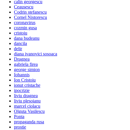
calin georgescu
Ceausescu
Codrin stefanescu
Cornel Nistorescu
coronavirus
cozmin gusa
cristoiu
dana budeanu
dancila
delir
diana ivanovici sosoaca
Dragnea
gabriela firea
george simion
Iohannis
Ion Cristoiu
ionut cristache
ipocrizie
liviu dragnea
liviu plesoianu
marcel ciolacu
Olguta Vasilescu
Ponta
propaganda rusa
prostie