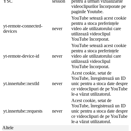
YSC
session
pentru a urmări vizualizările
videoclipurilor încorporate pe
paginile Youtube.
YouTube setează acest cookie
pentru a stoca preferințele
yt-remote-connected-
never
video ale utilizatorului care
devices
utilizează videoclipul
YouTube încorporat.
YouTube setează acest cookie
pentru a stoca preferințele
yt-remote-device-id
never
video ale utilizatorului care
utilizează videoclipul
YouTube încorporat.
Acest cookie, setat de
YouTube, înregistrează un ID
yt.innertube::nextId
never
unic pentru a stoca date despre
ce videoclipuri de pe YouTube
le-a văzut utilizatorul.
Acest cookie, setat de
YouTube, înregistrează un ID
yt.innertube::requests
never
unic pentru a stoca date despre
ce videoclipuri de pe YouTube
le-a văzut utilizatorul.
Altele