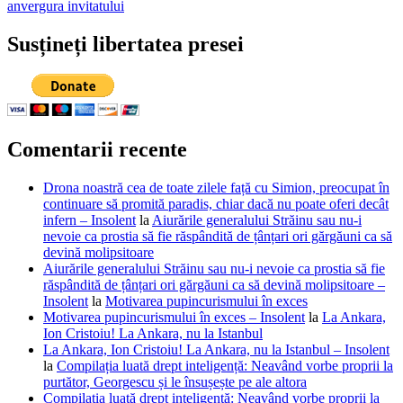
anvergura invitatului
Susțineți libertatea presei
Comentarii recente
Drona noastră cea de toate zilele față cu Simion, preocupat în
continuare să promită paradis, chiar dacă nu poate oferi decât
infern – Insolent
la
Aiurările generalului Străinu sau nu-i
nevoie ca prostia să fie răspândită de țânțari ori gărgăuni ca să
devină molipsitoare
Aiurările generalului Străinu sau nu-i nevoie ca prostia să fie
răspândită de țânțari ori gărgăuni ca să devină molipsitoare –
Insolent
la
Motivarea pupincurismului în exces
Motivarea pupincurismului în exces – Insolent
la
La Ankara,
Ion Cristoiu! La Ankara, nu la Istanbul
La Ankara, Ion Cristoiu! La Ankara, nu la Istanbul – Insolent
la
Compilația luată drept inteligență: Neavând vorbe proprii la
purtător, Georgescu și le însușește pe ale altora
Compilația luată drept inteligență: Neavând vorbe proprii la