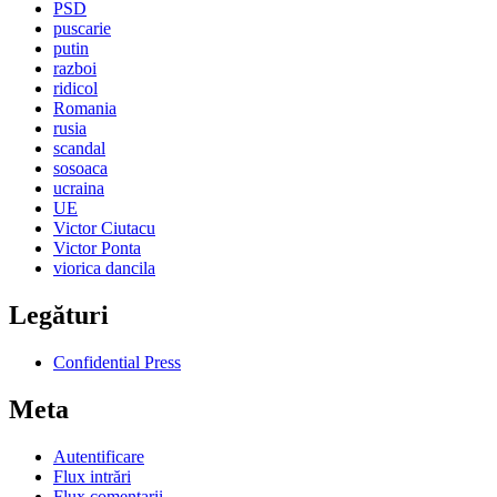
PSD
puscarie
putin
razboi
ridicol
Romania
rusia
scandal
sosoaca
ucraina
UE
Victor Ciutacu
Victor Ponta
viorica dancila
Legături
Confidential Press
Meta
Autentificare
Flux intrări
Flux comentarii