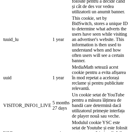
folosite pentru a decide când
și cât de des vor vedea
utilizatorii un anumit banner.
This cookie, set by
BidSwitch, stores a unique ID
to determine what adverts the
users have seen while visiting
tuuid_lu
1 year
an advertiser's website. This
information is then used to
understand when and how
often users will see a certain
banner.
MediaMath setează acest
cookie pentru a evita afișarea
uuid
1 year
în mod repetat a acelorași
reclame și pentru publicitate
relevantă.
Un cookie setat de YouTube
pentru a măsura lățimea de
5 months
VISITOR_INFO1_LIVE
bandă care determină dacă
27 days
utilizatorul primește interfața
de player nouă sau veche.
Modulul cookie YSC este
setat de Youtube și este folosit