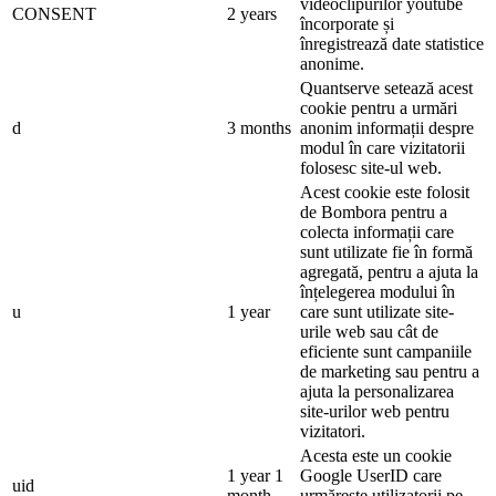
videoclipurilor youtube
CONSENT
2 years
încorporate și
înregistrează date statistice
anonime.
Quantserve setează acest
cookie pentru a urmări
d
3 months
anonim informații despre
modul în care vizitatorii
folosesc site-ul web.
Acest cookie este folosit
de Bombora pentru a
colecta informații care
sunt utilizate fie în formă
agregată, pentru a ajuta la
înțelegerea modului în
u
1 year
care sunt utilizate site-
urile web sau cât de
eficiente sunt campaniile
de marketing sau pentru a
ajuta la personalizarea
site-urilor web pentru
vizitatori.
Acesta este un cookie
1 year 1
Google UserID care
uid
month
urmărește utilizatorii pe