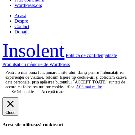
WordPress.org
Acasă
Despre
Contact
Donații
Insolent
Politică de confidențialitate
Propulsat cu mândrie de WordPress
Pentru o mai bună funcționare a site-ului, dar și pentru îmbunătățirea
experienței de vizitare, folosim fișiere tip cookie-uri și colectăm câteva
date personale, prin apăsarea butonului "ACCEPT TOATE" sunteți de
accord cu folosirea tuturor cookie-urilor.
Află mai multe
Setări cookie
Acceptă toate
Close
Acest site utilizează cookie-uri