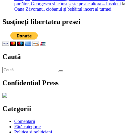
purtător, Georgescu și le însușește pe ale altora – Insolent
la
Oana Zăvoranu, ciobanul și behăitul incert al turmei
Susțineți libertatea presei
Caută
Caută
Căutare
după:
Confidential Press
Categorii
Comentarii
Fără categorie
Politica si politicieni