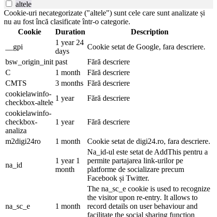
altele
Cookie-uri necategorizate ("altele") sunt cele care sunt analizate și
nu au fost încă clasificate într-o categorie.
Cookie
Duration
Description
1 year 24
__gpi
Cookie setat de Google, fara descriere.
days
bsw_origin_init
past
Fără descriere
C
1 month
Fără descriere
CMTS
3 months
Fără descriere
cookielawinfo-
1 year
Fără descriere
checkbox-altele
cookielawinfo-
checkbox-
1 year
Fără descriere
analiza
m2digi24ro
1 month
Cookie setat de digi24.ro, fara descriere.
Na_id-ul este setat de AddThis pentru a
1 year 1
permite partajarea link-urilor pe
na_id
month
platforme de socializare precum
Facebook și Twitter.
The na_sc_e cookie is used to recognize
the visitor upon re-entry. It allows to
na_sc_e
1 month
record details on user behaviour and
facilitate the social sharing function