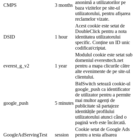
anonimă a utilizatorilor pe
CMPS
3 months
baza vizitelor pe site-ul
utilizatorului, pentru afișarea
reclamelor vizate.
Acest cookie este setat de
DoubleClick pentru a nota
DSID
1 hour
identitatea utilizatorului
specific. Conține un ID unic
codificat/criptat.
Modulul cookie este setat sub
domeniul everesttech.net
everest_g_v2
1 year
pentru a mapa clicurile către
alte evenimente de pe site-ul
clientului.
BidSwitch setează cookie-ul
google_push ca identificator
de utilizator pentru a permite
mai multor agenți de
google_push
5 minutes
publicitate să partajeze
identitățile profilului
utilizatorului atunci când o
pagină web este încărcată.
Cookie setat de Google Ads
GoogleAdServingTest
session
pentru a testa afisarea