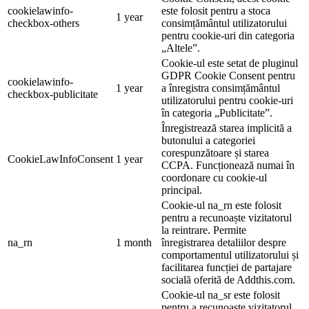
cookielawinfo-
este folosit pentru a stoca
1 year
checkbox-others
consimțământul utilizatorului
pentru cookie-uri din categoria
„Altele”.
Cookie-ul este setat de pluginul
GDPR Cookie Consent pentru
cookielawinfo-
1 year
a înregistra consimțământul
checkbox-publicitate
utilizatorului pentru cookie-uri
în categoria „Publicitate”.
Înregistrează starea implicită a
butonului a categoriei
corespunzătoare și starea
CookieLawInfoConsent
1 year
CCPA. Funcționează numai în
coordonare cu cookie-ul
principal.
Cookie-ul na_rn este folosit
pentru a recunoaște vizitatorul
la reintrare. Permite
na_rn
1 month
înregistrarea detaliilor despre
comportamentul utilizatorului și
facilitarea funcției de partajare
socială oferită de Addthis.com.
Cookie-ul na_sr este folosit
pentru a recunoaște vizitatorul