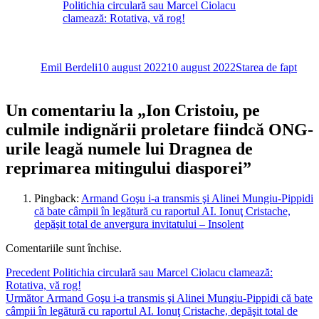
Politichia circulară sau Marcel Ciolacu
clamează: Rotativa, vă rog!
Autor
Publicat
Categorii
pe
Emil Berdeli
10 august 2022
10 august 2022
Starea de fapt
Un comentariu la „Ion Cristoiu, pe
culmile indignării proletare fiindcă ONG-
urile leagă numele lui Dragnea de
reprimarea mitingului diasporei”
Pingback:
Armand Goşu i-a transmis şi Alinei Mungiu-Pippidi
că bate câmpii în legătură cu raportul AI. Ionuţ Cristache,
depăşit total de anvergura invitatului – Insolent
Comentariile sunt închise.
Navigare
Articolul
Precedent
Politichia circulară sau Marcel Ciolacu clamează:
anterior:
Rotativa, vă rog!
în
Articolul
Următor
Armand Goşu i-a transmis şi Alinei Mungiu-Pippidi că bate
articole
următor:
câmpii în legătură cu raportul AI. Ionuţ Cristache, depăşit total de