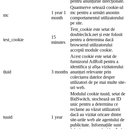
pentru anunțurile direcționate.
Quantserve setează cookie-ul
1 year 1
mc pentru a urmări anonim
mc
month
comportamentul utilizatorului
pe site.
Test_cookie este setat de
doubleclick.net și este folosit
15
test_cookie
pentru a determina dacă
minutes
browserul utilizatorului
acceptă module cookie.
Acest cookie este setat de
furnizorul AdRoll pentru a
identifica și afișa vizitatorului
tluid
3 months
anunțuri relevante prin
colectarea datelor despre
utilizatori de pe mai multe site-
uri web.
Modulul cookie tuuid, setat de
BidSwitch, stochează un ID
unic pentru a determina ce
reclame au văzut utilizatorii
dacă au vizitat oricare dintre
tuuid
1 year
site-urile web ale agentului de
publicitate. Informațiile sunt