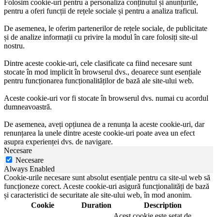
Folosim cookie-uri pentru a personaliza conținutul și anunțurile,
pentru a oferi funcții de rețele sociale și pentru a analiza traficul.
De asemenea, le oferim partenerilor de rețele sociale, de publicitate
și de analize informații cu privire la modul în care folosiți site-ul
nostru.
Dintre aceste cookie-uri, cele clasificate ca fiind necesare sunt
stocate în mod implicit în browserul dvs., deoarece sunt esențiale
pentru funcționarea funcționalităților de bază ale site-ului web.
Aceste cookie-uri vor fi stocate în browserul dvs. numai cu acordul
dumneavoastră.
De asemenea, aveți opțiunea de a renunța la aceste cookie-uri, dar
renunțarea la unele dintre aceste cookie-uri poate avea un efect
asupra experienței dvs. de navigare.
Necesare
Necesare
Always Enabled
Cookie-urile necesare sunt absolut esențiale pentru ca site-ul web să
funcționeze corect. Aceste cookie-uri asigură funcționalități de bază
și caracteristici de securitate ale site-ului web, în mod anonim.
Cookie
Duration
Description
Acest cookie este setat de