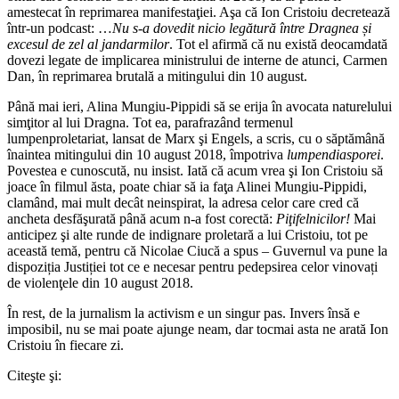
amestecat în reprimarea manifestaţiei. Aşa că Ion Cristoiu decretează
într-un podcast: …
Nu s-a dovedit nicio legătură între Dragnea și
excesul de zel al jandarmilor
. Tot el afirmă că nu există deocamdată
dovezi legate de implicarea ministrului de interne de atunci, Carmen
Dan, în reprimarea brutală a mitingului din 10 august.
Până mai ieri, Alina Mungiu-Pippidi să se erija în avocata naturelului
simţitor al lui Dragna. Tot ea, parafrazând termenul
lumpenproletariat, lansat de Marx şi Engels, a scris, cu o săptămână
înaintea mitingului din 10 august 2018, împotriva
lumpendiasporei
.
Povestea e cunoscută, nu insist. Iată că acum vrea şi Ion Cristoiu să
joace în filmul ăsta, poate chiar să ia faţa Alinei Mungiu-Pippidi,
clamând, mai mult decât neinspirat, la adresa celor care cred că
ancheta desfăşurată până acum n-a fost corectă:
Piţifelnicilor!
Mai
anticipez şi alte runde de indignare proletară a lui Cristoiu, tot pe
această temă, pentru că Nicolae Ciucă a spus – Guvernul va pune la
dispoziția Justiției tot ce e necesar pentru pedepsirea celor vinovați
de violenţele din 10 august 2018.
În rest, de la jurnalism la activism e un singur pas. Invers însă e
imposibil, nu se mai poate ajunge neam, dar tocmai asta ne arată Ion
Cristoiu în fiecare zi.
Citeşte şi: