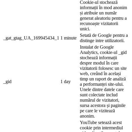
Cookie-ul stochează
informații în mod anonim
și atribuie un număr
generat aleatoriu pentru a
recunoaște vizitatorii
unici.
Setată de Google pentru a
_gat_gtag_UA_169945434_1
1 minute
distinge intre utilizatorii.
Instalat de Google
Analytics, cookie-ul _gid
stochează informații
despre modul în care
vizitatorii folosesc un site
web, creând în același
timp un raport de analiză
_gid
1 day
a performanței site-ului.
Unele dintre datele care
sunt colectate includ
numărul de vizitatori,
sursa acestora și paginile
pe care le vizitează
anonim.
YouTube setează acest
cookie prin intermediul