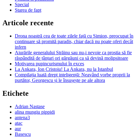
Special
Starea de fapt
Articole recente
Drona noastră cea de toate zilele față cu Simion, preocupat în
continuare să promită paradis, chiar dacă nu poate oferi decât
infern
Aiurările generalului Străinu sau nu-i nevoie ca prostia să fie
răspândită de țânțari ori gărgăuni ca să devină molipsitoare
Motivarea pupincurismului în exces
La Ankara, Ion Cristoiu! La Ankara, nu la Istanbul
Compilația luată drept inteligență: Neavând vorbe proprii la
purtător, Georgescu și le însușește pe ale altora
Etichete
Adrian Nastase
alina mungiu pippidi
antena3
atac
aur
Basescu