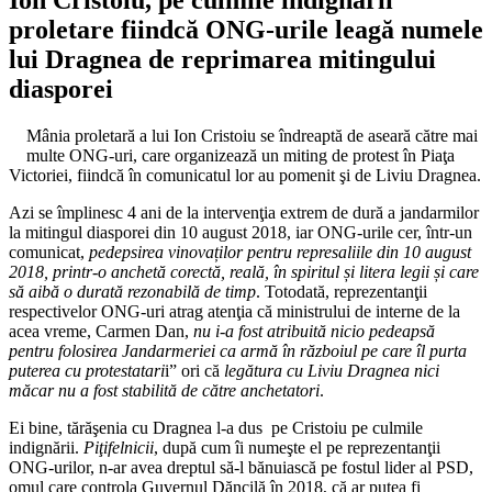
proletare fiindcă ONG-urile leagă numele
lui Dragnea de reprimarea mitingului
diasporei
Mânia proletară a lui Ion Cristoiu se îndreaptă de aseară către mai
multe ONG-uri, care organizează un miting de protest în Piaţa
Victoriei, fiindcă în comunicatul lor au pomenit şi de Liviu Dragnea.
Azi se împlinesc 4 ani de la intervenţia extrem de dură a jandarmilor
la mitingul diasporei din 10 august 2018, iar ONG-urile cer, într-un
comunicat,
pedepsirea vinovaților pentru represaliile din 10 august
2018, printr-o anchetă corectă, reală, în spiritul și litera legii și care
să aibă o durată rezonabilă de timp
. Totodată, reprezentanţii
respectivelor ONG-uri atrag atenţia că ministrului de interne de la
acea vreme, Carmen Dan,
nu i-a fost atribuită nicio pedeapsă
pentru folosirea Jandarmeriei ca armă în războiul pe care îl purta
puterea cu protestatari
i” ori că
legătura cu Liviu Dragnea nici
măcar nu a fost stabilită de către anchetatori
.
Ei bine, tărăşenia cu Dragnea l-a dus pe Cristoiu pe culmile
indignării.
Piţifelnicii
, după cum îi numeşte el pe reprezentanţii
ONG-urilor, n-ar avea dreptul să-l bănuiască pe fostul lider al PSD,
omul care controla Guvernul Dăncilă în 2018, că ar putea fi