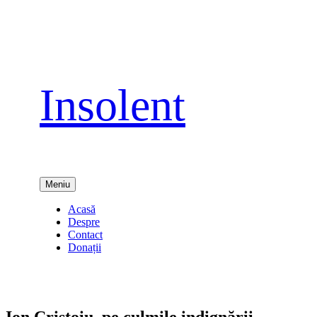
Sari
la
conținut
Insolent
Meniu
Acasă
Despre
Contact
Donații
Ion Cristoiu, pe culmile indignării