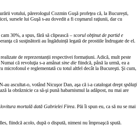
şurării votului, părerologul Cozmin Guşă profeţea că, la București,
icei, sursele lui Guşă s-au dovedit a fi coşmarul raţiunii, dar cu
e cam 30%, a spus, fără să clipească –
scorul obţinut de partid e
ranţa că susţinătorii au îngăduință legată de prostiile îndrugate de el.
realizate de reprezentanții respectivei formațiuni. Adică, mult peste
%. Numai că revoluţia s-a amânat
sine die
fiindcă, până la urmă, ea a
cu microfonul e reglementată cu totul altfel decât la Bucureşti. Şi cum,
N-au ascultat-o, votând Nicuşor Dan, aşa că i-a catalogat drept
spălaţi
ză la obrăznicie ca să-şi pună habarnismul la adăpost, nu mai are
e
lovitura mortală dată Gabrielei Firea
. Păi îi spun eu, ca să nu se mai
elles, fiindcă acolo, după o dispută, nimeni nu împroaşcă spută.