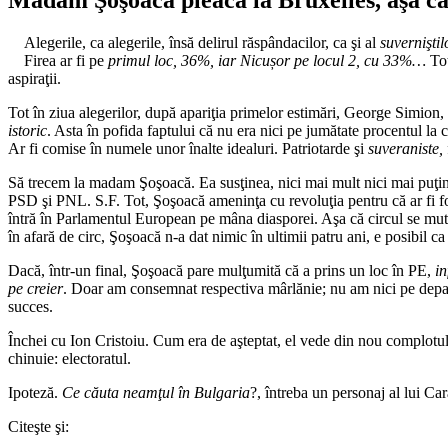
Alegerile, ca alegerile, însă delirul răspândacilor, ca şi al
suverniştil
Firea ar fi pe
primul loc, 36%, iar Nicușor pe locul 2, cu 33%…
To
aspiraţii.
Tot în ziua alegerilor, după apariţia primelor estimări, George Simion
istoric
. Asta în pofida faptului că nu era nici pe jumătate procentul la 
Ar fi comise în numele unor înalte idealuri. Patriotarde şi
suveraniste,
Să trecem la madam Şoşoacă. Ea susţinea, nici mai mult nici mai puţin, c
PSD şi PNL. S.F. Tot, Şoşoacă ameninţa cu revoluţia pentru că ar fi f
întră în Parlamentul European pe mâna diasporei. Aşa că circul se mută 
în afară de circ, Şoşoacă n-a dat nimic în ultimii patru ani, e posibil ca
Dacă, într-un final, Şoşoacă pare mulţumită că a prins un loc în PE,
i
pe creier
. Doar am consemnat respectiva mârlănie; nu am nici pe depar
succes.
Închei cu Ion Cristoiu. Cum era de aşteptat, el vede din nou complotul
chinuie: electoratul.
Ipoteză.
Ce căuta neamţul în Bulgaria
?, întreba un personaj al lui Ca
Citeşte şi: