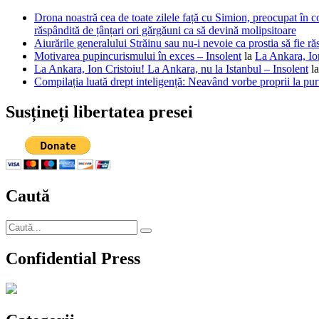
Drona noastră cea de toate zilele față cu Simion, preocupat în co
răspândită de țânțari ori gărgăuni ca să devină molipsitoare
Aiurările generalului Străinu sau nu-i nevoie ca prostia să fie ră
Motivarea pupincurismului în exces – Insolent
la
La Ankara, Ion
La Ankara, Ion Cristoiu! La Ankara, nu la Istanbul – Insolent
l
Compilația luată drept inteligență: Neavând vorbe proprii la purt
Susțineți libertatea presei
Caută
Caută
Căutare
după:
Confidential Press