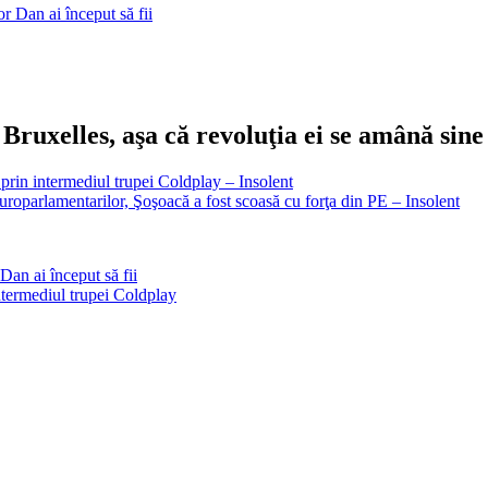
r Dan ai început să fii
ruxelles, aşa că revoluţia ei se amână sine
prin intermediul trupei Coldplay – Insolent
europarlamentarilor, Şoşoacă a fost scoasă cu forţa din PE – Insolent
Dan ai început să fii
termediul trupei Coldplay