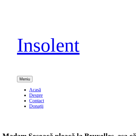
Sari
la
conținut
Insolent
Meniu
Acasă
Despre
Contact
Donații
Madam Şoşoacă pleacă la Bruxelles, aşa că 