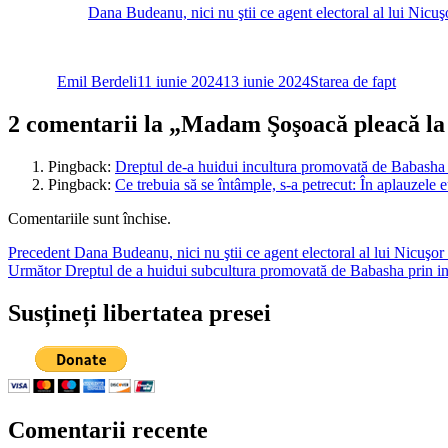
Dana Budeanu, nici nu ştii ce agent electoral al lui Nicuşo
Autor
Publicat
Categorii
pe
Emil Berdeli
11 iunie 2024
13 iunie 2024
Starea de fapt
2 comentarii la „Madam Şoşoacă pleacă la B
Pingback:
Dreptul de-a huidui incultura promovată de Babasha 
Pingback:
Ce trebuia să se întâmple, s-a petrecut: În aplauzele 
Comentariile sunt închise.
Navigare
Articolul
Precedent
Dana Budeanu, nici nu ştii ce agent electoral al lui Nicuşor 
Articolul
anterior:
Următor
Dreptul de a huidui subcultura promovată de Babasha prin in
în
următor:
articole
Susțineți libertatea presei
Comentarii recente