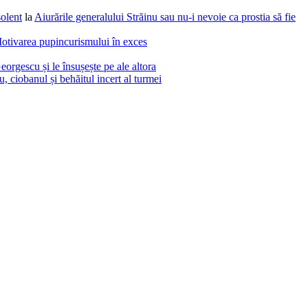
solent
la
Aiurările generalului Străinu sau nu-i nevoie ca prostia să fie
otivarea pupincurismului în exces
eorgescu și le însușește pe ale altora
 ciobanul și behăitul incert al turmei