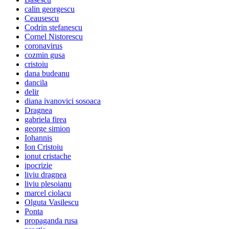
calin georgescu
Ceausescu
Codrin stefanescu
Cornel Nistorescu
coronavirus
cozmin gusa
cristoiu
dana budeanu
dancila
delir
diana ivanovici sosoaca
Dragnea
gabriela firea
george simion
Iohannis
Ion Cristoiu
ionut cristache
ipocrizie
liviu dragnea
liviu plesoianu
marcel ciolacu
Olguta Vasilescu
Ponta
propaganda rusa