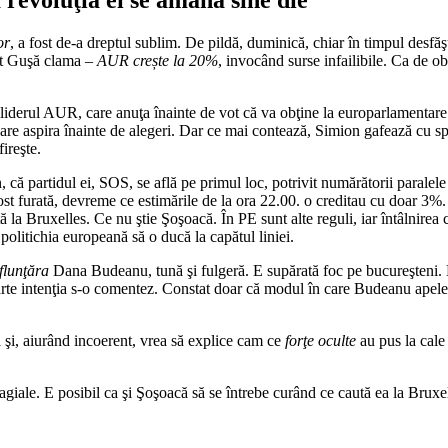
or
, a fost de-a dreptul sublim. De pildă, duminică, chiar în timpul desfă
t Guşă clama –
AUR crește la 20%
, invocând surse infailibile. Ca de ob
, liderul AUR, care anuţa înainte de vot că va obţine la europarlamentar
care aspira înainte de alegeri. Dar ce mai contează, Simion gafează cu spe
fireşte.
ă partidul ei, SOS, se află pe primul loc, potrivit numărătorii paralele 
ost furată, devreme ce estimările de la ora 22.00. o creditau cu doar 3
la Bruxelles. Ce nu ştie Şoşoacă. În PE sunt alte reguli, iar întâlnirea 
 politichia europeană să o ducă la capătul liniei.
nflunţăra
Dana Budeanu, tună şi fulgeră. E supărată foc pe bucureşteni. 
te intenţia s-o comentez. Constat doar că modul în care Budeanu apelea
 şi, aiurând incoerent, vrea să explice cam ce
forţe oculte
au pus la cal
ragiale. E posibil ca şi Şoşoacă să se întrebe curând ce caută ea la Brux