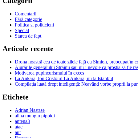
Categorii
Comentarii
Fără categorie
Politica si politicieni
Special
Starea de fapt
Articole recente
Drona noastră cea de toate zilele față cu Simion, preocupat în c
Aiurările generalului Străinu sau nu-i nevoie ca prostia să fie r
Motivarea pupincurismului în exces
La Ankara, Ion Cristoiu! La Ankara, nu la Istanbul
Compilația luată drept inteligență: Neavând vorbe proprii la purt
Etichete
Adrian Nastase
alina mungiu pippidi
antena3
atac
aur
Basescu