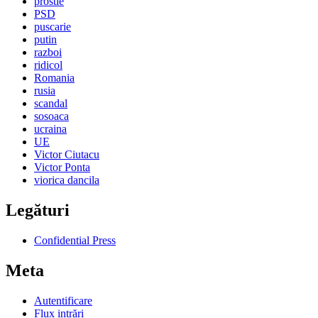
prostie
PSD
puscarie
putin
razboi
ridicol
Romania
rusia
scandal
sosoaca
ucraina
UE
Victor Ciutacu
Victor Ponta
viorica dancila
Legături
Confidential Press
Meta
Autentificare
Flux intrări