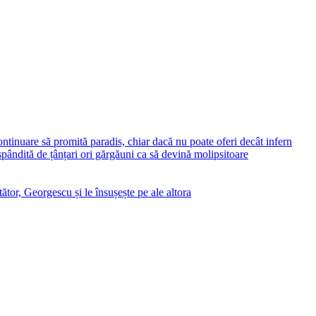
ontinuare să promită paradis, chiar dacă nu poate oferi decât infern
ăspândită de țânțari ori gărgăuni ca să devină molipsitoare
ător, Georgescu și le însușește pe ale altora