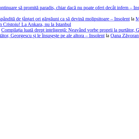
ntinuare să promită paradis, chiar dacă nu poate oferi decât infern – In
spândită de țânțari ori gărgăuni ca să devină molipsitoare – Insolent
la
M
 Cristoiu! La Ankara, nu la Istanbul
a
Compilația luată drept inteligență: Neavând vorbe proprii la purtător, G
ător, Georgescu și le însușește pe ale altora – Insolent
la
Oana Zăvoranu,