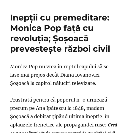
Şoşoacă
pleacă
Inepţii cu premeditare:
la
Bruxelles,
Monica Pop faţă cu
aşa
revoluţia; Şoşoacă
că
revoluţia
prevesteşte război civil
ei
se
amână
Monica Pop nu vrea în ruptul capului să se
sine
die
lase mai prejos decât Diana Iovanovici-
Şoşoacă la capitol năluciri televizate.
Frustrată pentru că poporul n-o urmează
precum pe Ana Ipătescu la 1848, madam
Şoşoacă a debitat ţipând ultima inepţie, în
Cred
aplauzele frenetice ale propagandei ruse: