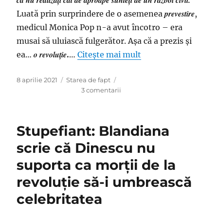
că nu realizați cât de aproape sunteți de un război civil.
prevestire
Luată prin surprindere de o asemenea
,
medicul Monica Pop n-a avut încotro – era
musai să uluiască fulgerător. Aşa că a prezis şi
o revoluţie
ea…
.
…
Citește mai mult
Publicat
Categorii
8 aprilie 2021
Starea de fapt
pe
la
3 comentarii
Inepţii
cu
premeditare:
Stupefiant: Blandiana
Monica
Pop
scrie că Dinescu nu
faţă
suporta ca morţii de la
cu
revoluţia;
revoluţie să-i umbrească
Şoşoacă
prevesteşte
celebritatea
război
civil