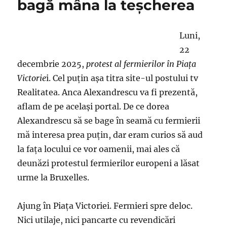
bagă mâna la teşcherea
Luni,
22
decembrie 2025,
protest al fermierilor în Piaţa
Victorie
i. Cel puţin aşa titra site-ul postului tv
Realitatea. Anca Alexandrescu va fi prezentă,
aflam de pe acelaşi portal. De ce dorea
Alexandrescu să se bage în seamă cu fermierii
mă interesa prea puţin, dar eram curios să aud
la faţa locului ce vor oamenii, mai ales că
deunăzi protestul fermierilor europeni a lăsat
urme la Bruxelles.
Ajung în Piaţa Victoriei. Fermieri spre deloc.
Nici utilaje, nici pancarte cu revendicări