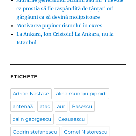
Aiurările generalului Străinu sau nu-i nevoie
ca prostia să fie răspândită de țânțari ori
gărgăuni ca să devină molipsitoare
Motivarea pupincurismului în exces
La Ankara, Ion Cristoiu! La Ankara, nu la
Istanbul
ETICHETE
Adrian Nastase
alina mungiu pippidi
antena3
atac
aur
Basescu
calin georgescu
Ceausescu
Codrin stefanescu
Cornel Nistorescu