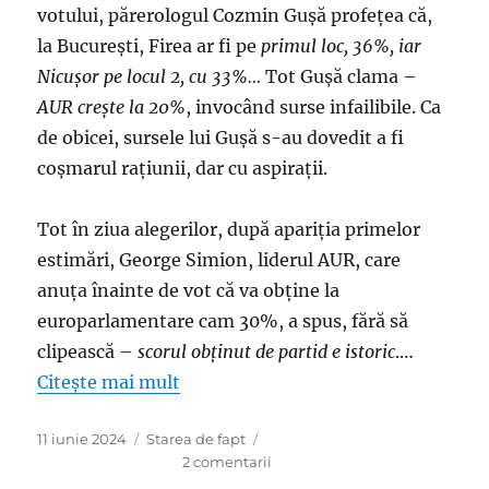
votului, părerologul Cozmin Guşă profeţea că,
mai
bagă
la București, Firea ar fi pe
primul loc, 36%, iar
mâna
Nicușor pe locul 2, cu 33%…
Tot Guşă clama –
la
AUR crește la 20%
, invocând surse infailibile. Ca
teşcherea
de obicei, sursele lui Guşă s-au dovedit a fi
coşmarul raţiunii, dar cu aspiraţii.
Tot în ziua alegerilor, după apariţia primelor
estimări, George Simion, liderul AUR, care
anuţa înainte de vot că va obţine la
europarlamentare cam 30%, a spus, fără să
clipească –
scorul obţinut de partid e istoric
.…
Citește mai mult
Publicat
Categorii
11 iunie 2024
Starea de fapt
pe
la
2 comentarii
Madam