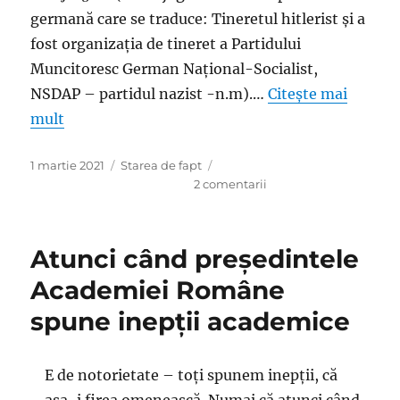
germană care se traduce: Tineretul hitlerist şi a
fost organizația de tineret a Partidului
Muncitoresc German Național-Socialist,
NSDAP – partidul nazist -n.m).…
Citește mai
mult
Publicat
Categorii
1 martie 2021
Starea de fapt
pe
la
2 comentarii
Stupefiant:
Blandiana
scrie
Atunci când preşedintele
că
Dinescu
Academiei Române
nu
spune inepţii academice
suporta
ca
morţii
de
E de notorietate – toţi spunem inepţii, că
la