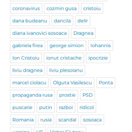
coronavirus
cozmin gusa
cristoiu
dana budeanu
dancila
delir
diana ivanovici sosoaca
Dragnea
gabriela firea
george simion
Iohannis
Ion Cristoiu
ionut cristache
ipocrizie
liviu dragnea
liviu plesoianu
marcel ciolacu
Olguta Vasilescu
Ponta
propaganda rusa
prostie
PSD
puscarie
putin
razboi
ridicol
Romania
rusia
scandal
sosoaca