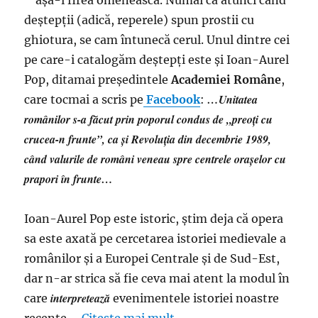
aşa-i firea omenească. Numai că atunci când
revoluţie
deştepţii (adică, reperele) spun prostii cu
să-
i
ghiotura, se cam întunecă cerul. Unul dintre cei
umbrească
pe care-i catalogăm deştepţi este şi Ioan-Aurel
celebritatea
Pop, ditamai preşedintele
Academiei Române
,
…Unitatea
care tocmai a scris pe
Facebook
:
românilor s-a făcut prin poporul condus de „preoți cu
crucea-n frunte”, ca și Revoluția din decembrie 1989,
când valurile de români veneau spre centrele orașelor cu
prapori în frunte…
Ioan-Aurel Pop este istoric, ştim deja că opera
sa este axată pe cercetarea istoriei medievale a
românilor și a Europei Centrale și de Sud-Est,
dar n-ar strica să fie ceva mai atent la modul în
interpretează
care
evenimentele istoriei noastre