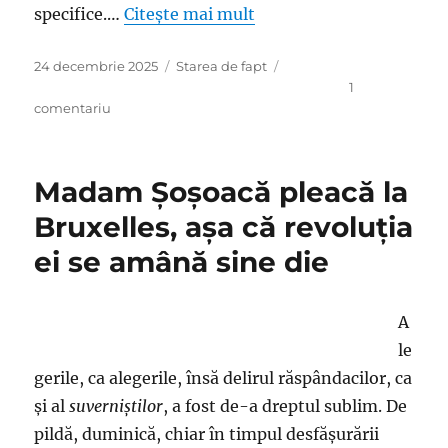
specifice.…
Citește mai mult
Publicat
Categorii
24 decembrie 2025
Starea de fapt
pe
1
la
comentariu
Revoluţia
georgistă
se
Madam Şoşoacă pleacă la
amână
sine
Bruxelles, aşa că revoluţia
die
ei se amână sine die
sau
atunci
când
nici
A
forţele
le
oculte,
gerile, ca alegerile, însă delirul răspândacilor, ca
nici
forţele
şi al
suverniştilor
, a fost de-a dreptul sublim. De
inculte
pildă, duminică, chiar în timpul desfăşurării
nu