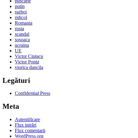
puscarie
putin
razboi
ridicol
Romania
rusia
scandal
sosoaca
ucraina
UE
Victor Ciutacu
Victor Ponta
viorica dancila
Legături
Confidential Press
Meta
Autentificare
Flux intrări
Flux comentarii
WordPress.org