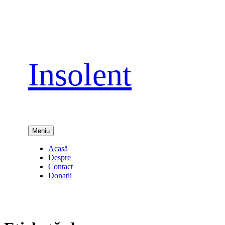
Sari
la
conținut
Insolent
Meniu
Acasă
Despre
Contact
Donații