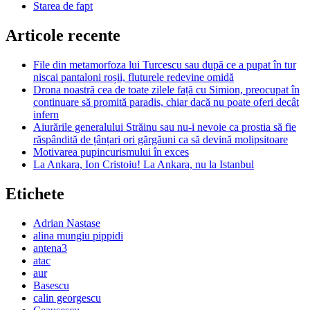
Starea de fapt
Articole recente
File din metamorfoza lui Turcescu sau după ce a pupat în tur
niscai pantaloni roșii, fluturele redevine omidă
Drona noastră cea de toate zilele față cu Simion, preocupat în
continuare să promită paradis, chiar dacă nu poate oferi decât
infern
Aiurările generalului Străinu sau nu-i nevoie ca prostia să fie
răspândită de țânțari ori gărgăuni ca să devină molipsitoare
Motivarea pupincurismului în exces
La Ankara, Ion Cristoiu! La Ankara, nu la Istanbul
Etichete
Adrian Nastase
alina mungiu pippidi
antena3
atac
aur
Basescu
calin georgescu