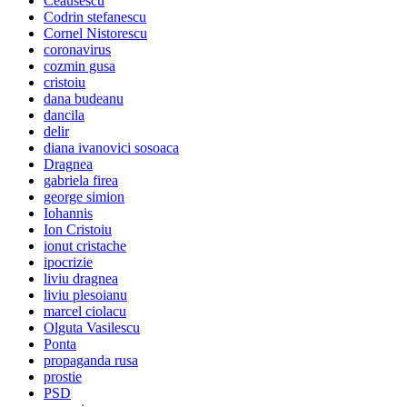
Ceausescu
Codrin stefanescu
Cornel Nistorescu
coronavirus
cozmin gusa
cristoiu
dana budeanu
dancila
delir
diana ivanovici sosoaca
Dragnea
gabriela firea
george simion
Iohannis
Ion Cristoiu
ionut cristache
ipocrizie
liviu dragnea
liviu plesoianu
marcel ciolacu
Olguta Vasilescu
Ponta
propaganda rusa
prostie
PSD