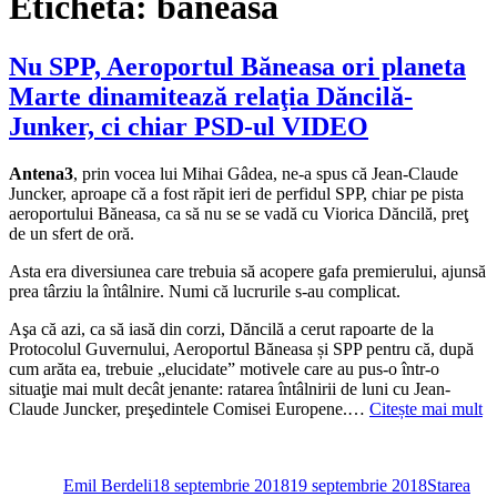
Etichetă:
baneasa
Nu SPP, Aeroportul Băneasa ori planeta
Marte dinamitează relaţia Dăncilă-
Junker, ci chiar PSD-ul VIDEO
Antena3
, prin vocea lui Mihai Gâdea, ne-a spus că Jean-Claude
Juncker, aproape că a fost răpit ieri de perfidul SPP, chiar pe pista
aeroportului Băneasa, ca să nu se se vadă cu Viorica Dăncilă, preţ
de un sfert de oră.
Asta era diversiunea care trebuia să acopere gafa premierului, ajunsă
prea târziu la întâlnire. Numi că lucrurile s-au complicat.
Aşa că azi, ca să iasă din corzi, Dăncilă a cerut rapoarte de la
Protocolul Guvernului, Aeroportul Băneasa și SPP pentru că, după
cum arăta ea, trebuie „elucidate” motivele care au pus-o într-o
situaţie mai mult decât jenante: ratarea întâlnirii de luni cu Jean-
Claude Juncker, preşedintele Comisei Europene.…
Citește mai mult
Autor
Publicat
Categorii
pe
Emil Berdeli
18 septembrie 2018
19 septembrie 2018
Starea