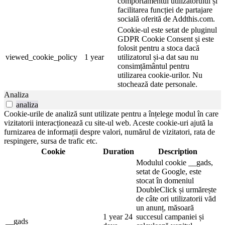
comportamentul utilizatorului și
facilitarea funcției de partajare
socială oferită de Addthis.com.
Cookie-ul este setat de pluginul
GDPR Cookie Consent și este
folosit pentru a stoca dacă
viewed_cookie_policy
1 year
utilizatorul și-a dat sau nu
consimțământul pentru
utilizarea cookie-urilor. Nu
stochează date personale.
Analiza
analiza
Cookie-urile de analiză sunt utilizate pentru a înțelege modul în care
vizitatorii interacționează cu site-ul web. Aceste cookie-uri ajută la
furnizarea de informații despre valori, numărul de vizitatori, rata de
respingere, sursa de trafic etc.
Cookie
Duration
Description
Modulul cookie __gads,
setat de Google, este
stocat în domeniul
DoubleClick și urmărește
de câte ori utilizatorii văd
un anunț, măsoară
1 year 24
succesul campaniei și
__gads