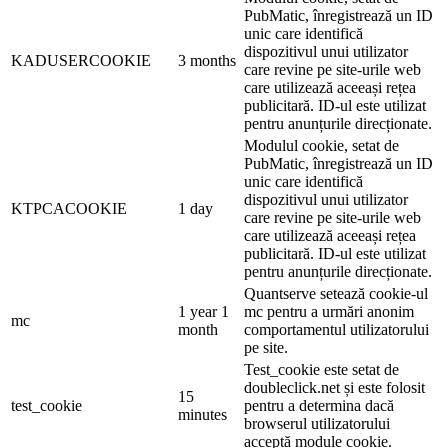
PubMatic, înregistrează un ID
unic care identifică
dispozitivul unui utilizator
KADUSERCOOKIE
3 months
care revine pe site-urile web
care utilizează aceeași rețea
publicitară. ID-ul este utilizat
pentru anunțurile direcționate.
Modulul cookie, setat de
PubMatic, înregistrează un ID
unic care identifică
dispozitivul unui utilizator
KTPCACOOKIE
1 day
care revine pe site-urile web
care utilizează aceeași rețea
publicitară. ID-ul este utilizat
pentru anunțurile direcționate.
Quantserve setează cookie-ul
1 year 1
mc pentru a urmări anonim
mc
month
comportamentul utilizatorului
pe site.
Test_cookie este setat de
doubleclick.net și este folosit
15
test_cookie
pentru a determina dacă
minutes
browserul utilizatorului
acceptă module cookie.