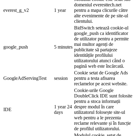
domeniul everesttech.net
everest_g_v2
1 year
pentru a mapa clicurile către
alte evenimente de pe site-ul
clientului.
BidSwitch setează cookie-ul
google_push ca identificator
de utilizator pentru a permite
mai multor agenți de
google_push
5 minutes
publicitate să partajeze
identitățile profilului
utilizatorului atunci când o
pagină web este încărcată.
Cookie setat de Google Ads
GoogleAdServingTest
session
pentru a testa afisarea
reclamelor pe acest website.
Cookie-urile Google
DoubleClick IDE sunt folosite
pentru a stoca informații
1 year 24
despre modul în care
IDE
days
utilizatorul folosește site-ul
web pentru a le prezenta
reclame relevante și în funcție
de profilul utilizatorului.
Modulul cookie, setat de