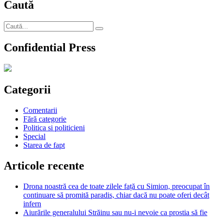
Caută
Caută
Căutare
după:
Confidential Press
Categorii
Comentarii
Fără categorie
Politica si politicieni
Special
Starea de fapt
Articole recente
Drona noastră cea de toate zilele față cu Simion, preocupat în
continuare să promită paradis, chiar dacă nu poate oferi decât
infern
Aiurările generalului Străinu sau nu-i nevoie ca prostia să fie