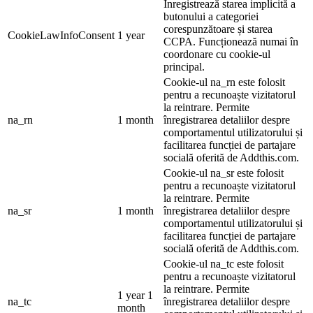
Înregistrează starea implicită a
butonului a categoriei
corespunzătoare și starea
CookieLawInfoConsent
1 year
CCPA. Funcționează numai în
coordonare cu cookie-ul
principal.
Cookie-ul na_rn este folosit
pentru a recunoaște vizitatorul
la reintrare. Permite
na_rn
1 month
înregistrarea detaliilor despre
comportamentul utilizatorului și
facilitarea funcției de partajare
socială oferită de Addthis.com.
Cookie-ul na_sr este folosit
pentru a recunoaște vizitatorul
la reintrare. Permite
na_sr
1 month
înregistrarea detaliilor despre
comportamentul utilizatorului și
facilitarea funcției de partajare
socială oferită de Addthis.com.
Cookie-ul na_tc este folosit
pentru a recunoaște vizitatorul
la reintrare. Permite
1 year 1
na_tc
înregistrarea detaliilor despre
month