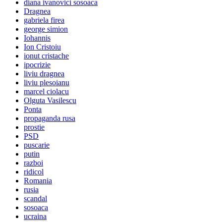
diana ivanovici sosoaca
Dragnea
gabriela firea
george simion
Iohannis
Ion Cristoiu
ionut cristache
ipocrizie
liviu dragnea
liviu plesoianu
marcel ciolacu
Olguta Vasilescu
Ponta
propaganda rusa
prostie
PSD
puscarie
putin
razboi
ridicol
Romania
rusia
scandal
sosoaca
ucraina