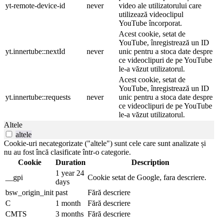
yt-remote-device-id
never
video ale utilizatorului care
utilizează videoclipul
YouTube încorporat.
Acest cookie, setat de
YouTube, înregistrează un ID
yt.innertube::nextId
never
unic pentru a stoca date despre
ce videoclipuri de pe YouTube
le-a văzut utilizatorul.
Acest cookie, setat de
YouTube, înregistrează un ID
yt.innertube::requests
never
unic pentru a stoca date despre
ce videoclipuri de pe YouTube
le-a văzut utilizatorul.
Altele
altele
Cookie-uri necategorizate ("altele") sunt cele care sunt analizate și
nu au fost încă clasificate într-o categorie.
Cookie
Duration
Description
1 year 24
__gpi
Cookie setat de Google, fara descriere.
days
bsw_origin_init
past
Fără descriere
C
1 month
Fără descriere
CMTS
3 months
Fără descriere