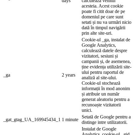
days
calculează venitul
acesteia. Acest cookie
poate fi citit doar de pe
domeniul pe care sunt
setati și nu va urmări nicio
dată în timpul navigării
prin alte site-uri.
Cookie-ul _ga, instalat de
Google Analytics,
calculează datele despre
vizitatori, sesiuni și
campanii și, de asemenea,
ține evidența utilizării site-
ului pentru raportul de
_ga
2 years
analiză al site-ului.
Cookie-ul stochează
informații în mod anonim
și atribuie un număr
generat aleatoriu pentru a
recunoaște vizitatorii
unici.
Setată de Google pentru a
_gat_gtag_UA_169945434_1
1 minute
distinge intre utilizatorii.
Instalat de Google
Analytics, cookie-ul _gid