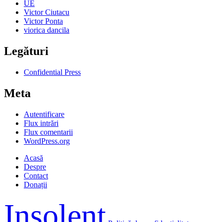
UE
Victor Ciutacu
Victor Ponta
viorica dancila
Legături
Confidential Press
Meta
Autentificare
Flux intrări
Flux comentarii
WordPress.org
Acasă
Despre
Contact
Donații
Insolent