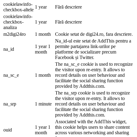
cookielawinfo-
1 year
Fără descriere
checkbox-altele
cookielawinfo-
checkbox-
1 year
Fără descriere
analiza
m2digi24ro
1 month
Cookie setat de digi24.ro, fara descriere.
Na_id-ul este setat de AddThis pentru a
1 year 1
permite partajarea link-urilor pe
na_id
month
platforme de socializare precum
Facebook și Twitter.
The na_sc_e cookie is used to recognize
the visitor upon re-entry. It allows to
na_sc_e
1 month
record details on user behaviour and
facilitate the social sharing function
provided by Addthis.com.
The na_srp cookie is used to recognize
the visitor upon re-entry. It allows to
na_srp
1 minute
record details on user behaviour and
facilitate the social sharing function
provided by Addthis.com.
Associated with the AddThis widget,
1 year 1
this cookie helps users to share content
ouid
month
across various networking and sharing