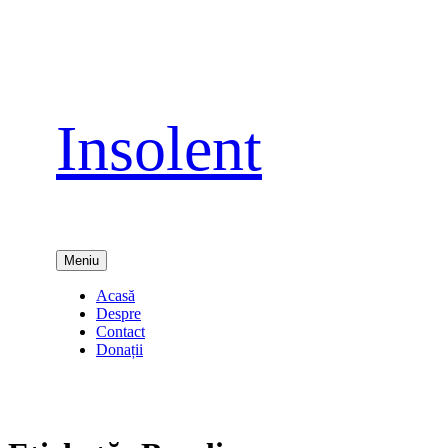
Sari
la
conținut
Insolent
Meniu
Acasă
Despre
Contact
Donații