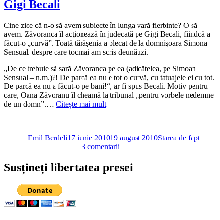
Gigi Becali
om
mare
cât
Cine zice că n-o să avem subiecte în lunga vară fierbinte? O să
un
avem. Zăvoranca îl acţionează în judecată pe Gigi Becali, fiindcă a
secol,
făcut-o „curvă”. Toată tărăşenia a plecat de la domnişoara Simona
despre
Sensual, despre care tocmai am scris deunăuzi.
Becali,
Băsescu,
„De ce trebuie să sară Zăvoranca pe ea (adicătelea, pe Simoan
Ponta,
Sensual – n.m.)?! De parcă ea nu e tot o curvă, cu tatuajele ei cu tot.
Antonescu,
De parcă ea nu a făcut-o pe bani!“, ar fi spus Becali. Motiv pentru
Voiculescu
care, Oana Zăvoranu îl cheamă la tribunal „pentru vorbele nedemne
de un domn”.…
Citește mai mult
Autor
Publicat
Categorii
pe
Emil Berdeli
17 iunie 2010
19 august 2010
Starea de fapt
la
3 comentarii
Lungă
vară
Susțineți libertatea presei
fierbinte
cu
Zăvoranca
şi
Gigi
Becali