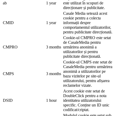
ab
1 year
este utilizat în scopuri de
direcționare și publicitate.
Casale Media setează acest
cookie pentru a colecta
CMID
1 year
informații despre
comportamentul utilizatorilor,
pentru publicitate direcționată.
Cookie-ul CMPRO este setat
de CasaleMedia pentru
CMPRO
3 months
urmărirea anonimă a
utilizatorilor și pentru
publicitate direcționată.
Cookie-ul CMPS este setat de
CasaleMedia pentru urmărirea
anonimă a utilizatorilor pe
CMPS
3 months
baza vizitelor pe site-ul
utilizatorului, pentru afișarea
reclamelor vizate.
Acest cookie este setat de
DoubleClick pentru a nota
DSID
1 hour
identitatea utilizatorului
specific. Conține un ID unic
codificat/criptat.
Modulul cookie este setat sub