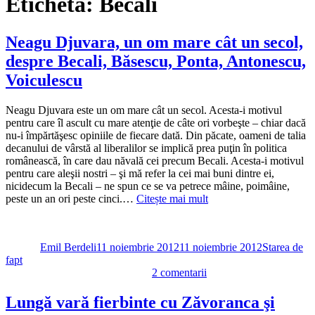
Etichetă:
Becali
Neagu Djuvara, un om mare cât un secol,
despre Becali, Băsescu, Ponta, Antonescu,
Voiculescu
Neagu Djuvara este un om mare cât un secol. Acesta-i motivul
pentru care îl ascult cu mare atenţie de câte ori vorbeşte – chiar dacă
nu-i împărtăşesc opiniile de fiecare dată. Din păcate, oameni de talia
decanului de vârstă al liberalilor se implică prea puţin în politica
românească, în care dau năvală cei precum Becali. Acesta-i motivul
pentru care aleşii nostri – şi mă refer la cei mai buni dintre ei,
nicidecum la Becali – ne spun ce se va petrece mâine, poimâine,
peste un an ori peste cinci.…
Citește mai mult
Autor
Publicat
Categorii
pe
Emil Berdeli
11 noiembrie 2012
11 noiembrie 2012
Starea de
fapt
la
2 comentarii
Neagu
Djuvara,
Lungă vară fierbinte cu Zăvoranca şi
un