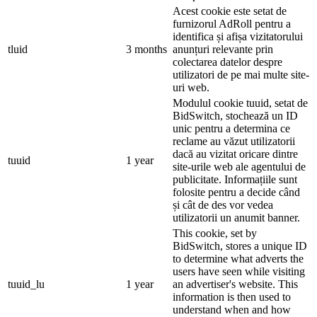
Acest cookie este setat de
furnizorul AdRoll pentru a
identifica și afișa vizitatorului
tluid
3 months
anunțuri relevante prin
colectarea datelor despre
utilizatori de pe mai multe site-
uri web.
Modulul cookie tuuid, setat de
BidSwitch, stochează un ID
unic pentru a determina ce
reclame au văzut utilizatorii
dacă au vizitat oricare dintre
tuuid
1 year
site-urile web ale agentului de
publicitate. Informațiile sunt
folosite pentru a decide când
și cât de des vor vedea
utilizatorii un anumit banner.
This cookie, set by
BidSwitch, stores a unique ID
to determine what adverts the
users have seen while visiting
tuuid_lu
1 year
an advertiser's website. This
information is then used to
understand when and how