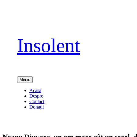
Sari
la
conținut
Insolent
Meniu
Acasă
Despre
Contact
Donații
Neagu Djuvara, un om mare cât un secol, d