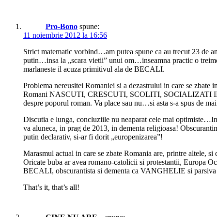
Pro-Bono
spune:
11 noiembrie 2012 la 16:56
Strict matematic vorbind…am putea spune ca au trecut 23 de ani
putin…insa la „scara vietii” unui om…inseamna practic o treime d
marlaneste il acuza primitivul ala de BECALI.
Problema nereusitei Romaniei si a dezastrului in care se zb
Romani NASCUTI, CRESCUTI, SCOLITI, SOCIALIZATI IN ROMANIA
despre poporul roman. Va place sau nu…si asta s-a sp
Discutia e lunga, concluziile nu neaparat cele mai optimist
va aluneca, in prag de 2013, in dementa religioasa! Obscuranti
putin declarativ, si-ar fi dorit „europenizarea”!
Marasmul actual in care se zbate Romania are, printre altele
Oricate buba ar avea romano-catolicii si protestantii, Europa Occ
BECALI, obscurantista si dementa ca VANGHELIE si pars
That’s it, that’s all!