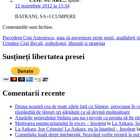
CINE NU ARE...
spune:
12 noiembrie 2012 la 15:34
BATRANI, SA+I CUMPERE
Comentariile sunt închise.
Navigare
Articolul
Precedent
Crin Antonescu, gata să guverneze peste genii, analfabeţi şi 
Articolul
anterior:
Următor
Gigi Becali, psihologul, liberalii şi strategia
în
următor:
articole
Susțineți libertatea presei
Comentarii recente
Drona noastră cea de toate zilele față cu Simion, preocupat în co
răspândită de țânțari ori gărgăuni ca să devină molipsitoare
Aiurările generalului Străinu sau nu-i nevoie ca prostia să fie ră
Motivarea pupincurismului în exces – Insolent
la
La Ankara, Ion
La Ankara, Ion Cristoiu! La Ankara, nu la Istanbul – Insolent
l
Compilația luată drept inteligență: Neavând vorbe proprii la purt