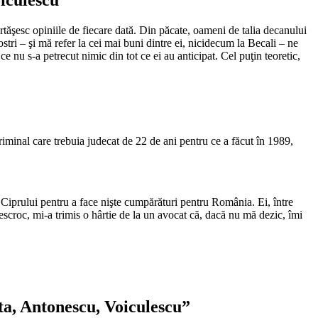
tăşesc opiniile de fiecare dată. Din păcate, oameni de talia decanului
stri – şi mă refer la cei mai buni dintre ei, nicidecum la Becali – ne
e nu s-a petrecut nimic din tot ce ei au anticipat. Cel puţin teoretic,
 criminal care trebuia judecat de 22 de ani pentru ce a făcut în 1989,
Ciprului pentru a face nişte cumpărături pentru România. Ei, între
scroc, mi-a trimis o hârtie de la un avocat că, dacă nu mă dezic, îmi
ta, Antonescu, Voiculescu”