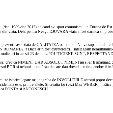
 (dec. 1989-dec 2012) de cand s-a spart comunismul in Europa de Est si 
in viata. Deh, pentru Neagu DJUVARA viata a fost darnica si, probabil f
ate in prezent…este data de CALITATEA oamenilor. Nu va suparati, da
!!! Daca ar fi fost extraterestri…intelegeam nemultumirile! Iar 
us de mai multe ori in acesti 23 de ani…POLITICIENII SUNT, 
e…Insa..cred ca NIMENI, DAR ABSOLUT NIMENI nu si-ar fi imaginat, d
msul BOR si nebunia manifesta de care dau dovada cretin-ortodocsii in
, si cauze istorice legate mai degraba de INVOLUTIILE acestui popor d
identala este, printre altele, SI creatia lor (vezi Max WEBER – „Etica pr
iva ca PONTA si ANTONESCU.