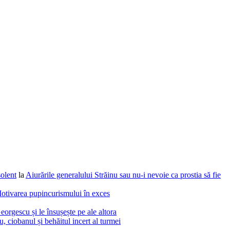
solent
la
Aiurările generalului Străinu sau nu-i nevoie ca prostia să fie
otivarea pupincurismului în exces
eorgescu și le însușește pe ale altora
 ciobanul și behăitul incert al turmei