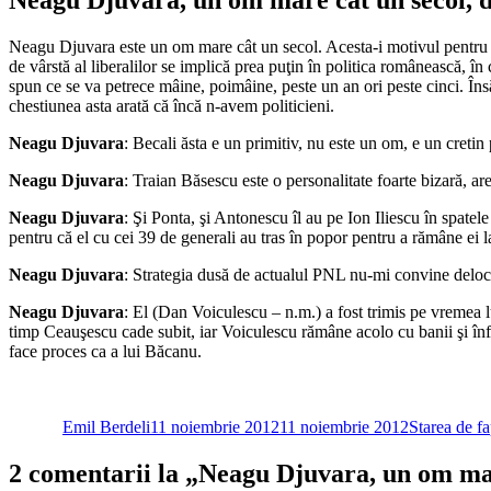
Neagu Djuvara este un om mare cât un secol. Acesta-i motivul pentru car
de vârstă al liberalilor se implică prea puţin în politica românească, î
spun ce se va petrece mâine, poimâine, peste un an ori peste cinci. Însă,
chestiunea asta arată că încă n-avem politicieni.
Neagu Djuvara
: Becali ăsta e un primitiv, nu este un om, e un cretin
Neagu Djuvara
: Traian Băsescu este o personalitate foarte bizară, ar
Neagu Djuvara
: Şi Ponta, şi Antonescu îl au pe Ion Iliescu în spatel
pentru că el cu cei 39 de generali au tras în popor pentru a rămâne ei l
Neagu Djuvara
: Strategia dusă de actualul PNL nu-mi convine deloc
Neagu Djuvara
: El (Dan Voiculescu – n.m.) a fost trimis pe vremea 
timp Ceauşescu cade subit, iar Voiculescu rămâne acolo cu banii şi înf
face proces ca a lui Băcanu.
Autor
Publicat
Categorii
pe
Emil Berdeli
11 noiembrie 2012
11 noiembrie 2012
Starea de fa
2 comentarii la „Neagu Djuvara, un om mar