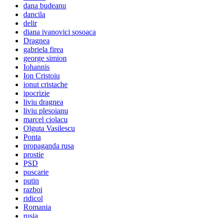
dana budeanu
dancila
delir
diana ivanovici sosoaca
Dragnea
gabriela firea
george simion
Iohannis
Ion Cristoiu
ionut cristache
ipocrizie
liviu dragnea
liviu plesoianu
marcel ciolacu
Olguta Vasilescu
Ponta
propaganda rusa
prostie
PSD
puscarie
putin
razboi
ridicol
Romania
rusia