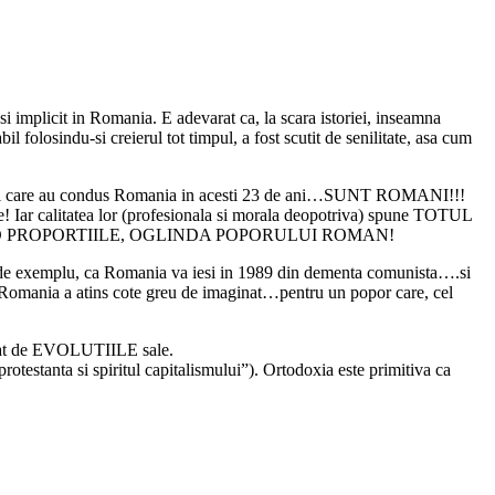
implicit in Romania. E adevarat ca, la scara istoriei, inseamna
olosindu-si creierul tot timpul, a fost scutit de senilitate, asa cum
r cei care au condus Romania in acesti 23 de ani…SUNT ROMANI!!!
calitatea lor (profesionala si morala deopotriva) spune TOTUL
RESPECTAND PROPORTIILE, OGLINDA POPORULUI ROMAN!
e exemplu, ca Romania va iesi in 1989 din dementa comunista….si
 Romania a atins cote greu de imaginat…pentru un popor care, cel
ecat de EVOLUTIILE sale.
otestanta si spiritul capitalismului”). Ortodoxia este primitiva ca