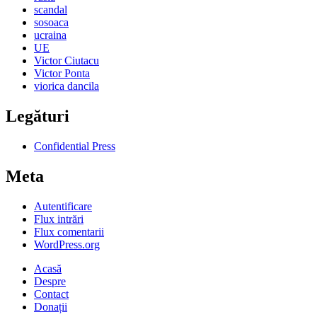
scandal
sosoaca
ucraina
UE
Victor Ciutacu
Victor Ponta
viorica dancila
Legături
Confidential Press
Meta
Autentificare
Flux intrări
Flux comentarii
WordPress.org
Acasă
Despre
Contact
Donații