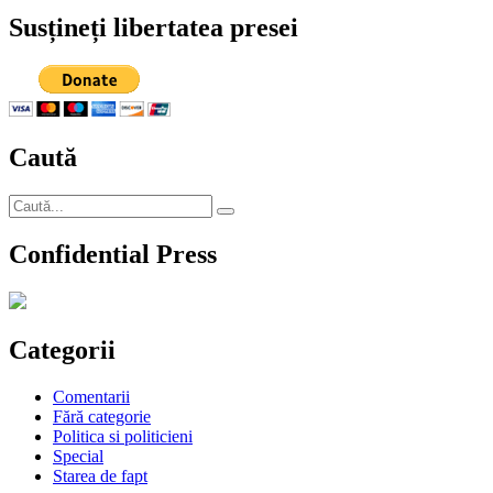
Susțineți libertatea presei
Caută
Caută
Căutare
după:
Confidential Press
Categorii
Comentarii
Fără categorie
Politica si politicieni
Special
Starea de fapt