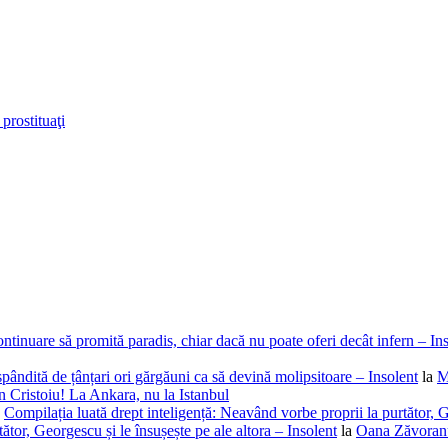
prostituaţi
ntinuare să promită paradis, chiar dacă nu poate oferi decât infern – In
spândită de țânțari ori gărgăuni ca să devină molipsitoare – Insolent
la
M
 Cristoiu! La Ankara, nu la Istanbul
a
Compilația luată drept inteligență: Neavând vorbe proprii la purtător, G
ător, Georgescu și le însușește pe ale altora – Insolent
la
Oana Zăvoranu,