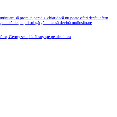
ontinuare să promită paradis, chiar dacă nu poate oferi decât infern
ăspândită de țânțari ori gărgăuni ca să devină molipsitoare
ător, Georgescu și le însușește pe ale altora