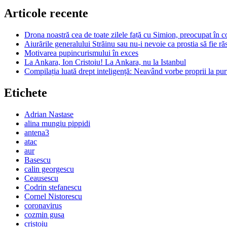
Articole recente
Drona noastră cea de toate zilele față cu Simion, preocupat în c
Aiurările generalului Străinu sau nu-i nevoie ca prostia să fie r
Motivarea pupincurismului în exces
La Ankara, Ion Cristoiu! La Ankara, nu la Istanbul
Compilația luată drept inteligență: Neavând vorbe proprii la purt
Etichete
Adrian Nastase
alina mungiu pippidi
antena3
atac
aur
Basescu
calin georgescu
Ceausescu
Codrin stefanescu
Cornel Nistorescu
coronavirus
cozmin gusa
cristoiu