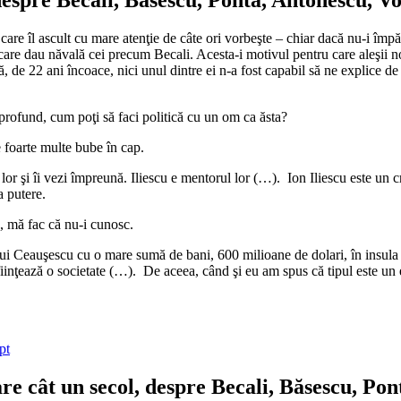
e îl ascult cu mare atenţie de câte ori vorbeşte – chiar dacă nu-i împăr
n care dau năvală cei precum Becali. Acesta-i motivul pentru care aleşii no
 de 22 ani încoace, nici unul dintre ei n-a fost capabil să ne explice de c
 profund, cum poţi să faci politică cu un om ca ăsta?
e foarte multe bube în cap.
e lor şi îi vezi împreună. Iliescu e mentorul lor (…). Ion Iliescu este un
a putere.
, mă fac că nu-i cunosc.
lui Ceauşescu cu o mare sumă de bani, 600 milioane de dolari, în insula 
iinţează o societate (…). De aceea, când şi eu am spus că tipul este un e
pt
e cât un secol, despre Becali, Băsescu, Pon