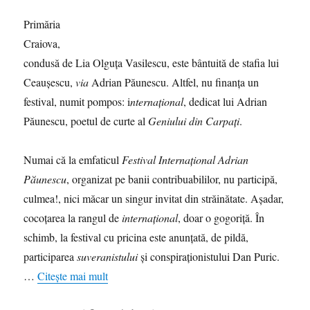
Primăria
Craiova,
condusă de Lia Olguţa Vasilescu, este bântuită de stafia lui
Ceauşescu,
via
Adrian Păunescu. Altfel, nu finanța un
festival, numit pompos: i
nternațional
, dedicat lui Adrian
Păunescu, poetul de curte al
Geniului din Carpaţi
.
Numai că la emfaticul
Festival Internaţional Adrian
Păunescu
, organizat pe banii contribuabililor, nu participă,
culmea!, nici măcar un singur invitat din străinătate. Aşadar,
cocoţarea la rangul de
internaţional
, doar o gogoriță. În
schimb, la festival cu pricina este anunţată, de pildă,
participarea
suveranistului
şi conspiraţionistului Dan Puric.
…
Citește mai mult