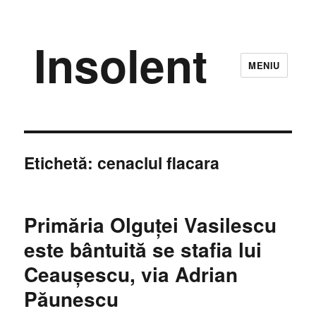
Insolent
MENIU
Etichetă:
cenaclul flacara
Primăria Olguţei Vasilescu
este bântuită se stafia lui
Ceaușescu, via Adrian
Păunescu