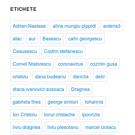
ETICHETE
Adrian Nastase
alina mungiu pippidi
antena3
atac
aur
Basescu
calin georgescu
Ceausescu
Codrin stefanescu
Cornel Nistorescu
coronavirus
cozmin gusa
cristoiu
dana budeanu
dancila
delir
diana ivanovici sosoaca
Dragnea
gabriela firea
george simion
Iohannis
Ion Cristoiu
ionut cristache
ipocrizie
liviu dragnea
liviu plesoianu
marcel ciolacu