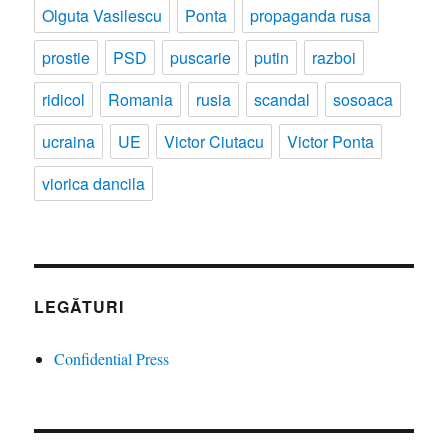
Olguta Vasilescu
Ponta
propaganda rusa
prostie
PSD
puscarie
putin
razboi
ridicol
Romania
rusia
scandal
sosoaca
ucraina
UE
Victor Ciutacu
Victor Ponta
viorica dancila
LEGĂTURI
Confidential Press