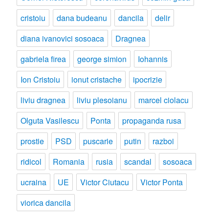
cristoiu
dana budeanu
dancila
delir
diana ivanovici sosoaca
Dragnea
gabriela firea
george simion
Iohannis
Ion Cristoiu
ionut cristache
ipocrizie
liviu dragnea
liviu plesoianu
marcel ciolacu
Olguta Vasilescu
Ponta
propaganda rusa
prostie
PSD
puscarie
putin
razboi
ridicol
Romania
rusia
scandal
sosoaca
ucraina
UE
Victor Ciutacu
Victor Ponta
viorica dancila