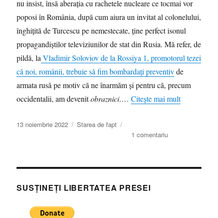
nu insist, însă aberația cu rachetele nucleare ce tocmai vor
poposi în România, după cum aiura un invitat al colonelului,
înghițită de Turcescu pe nemestecate, ține perfect isonul
propagandiștilor televiziunilor de stat din Rusia. Mă refer, de
pildă, la
Vladimir Soloviov de la Rossiya 1, promotorul tezei
că noi, românii, trebuie să fim bombardați preventiv
de
armata rusă pe motiv că ne înarmăm și pentru că, precum
occidentalii, am devenit
obraznici
.…
Citește mai mult
Publicat
Categorii
13 noiembrie 2022
Starea de fapt
pe
la
1 comentariu
Aberațiile
din
podcasturile
colonelului
Turcescu
SUSȚINEȚI LIBERTATEA PRESEI
sau
gulgute
și