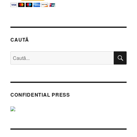
dezinformare
crasă
CAUTĂ
CĂ
Caută
după:
CONFIDENTIAL PRESS