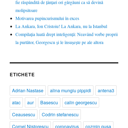
fie răspândită de țânțari ori gărgăuni ca să devină
molipsitoare
Motivarea pupincurismului în exces
La Ankara, Ion Cristoiu! La Ankara, nu la Istanbul
Compilația luată drept inteligență: Neavând vorbe proprii
la purtător, Georgescu și le însușește pe ale altora
ETICHETE
Adrian Nastase
alina mungiu pippidi
antena3
atac
aur
Basescu
calin georgescu
Ceausescu
Codrin stefanescu
Cornel Nistorescu
coronavirus
cozmin gusa