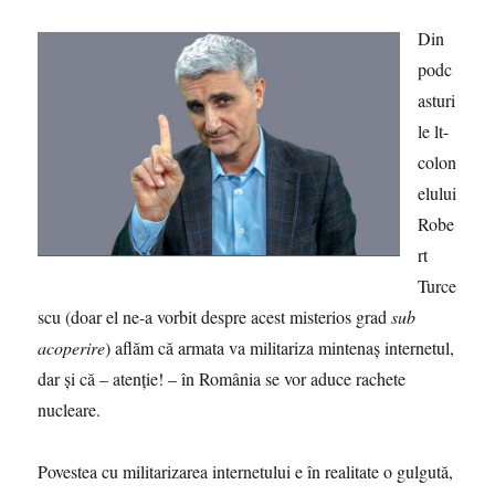
Din
podc
asturi
le lt-
colon
elului
Robe
rt
Turce
scu (doar el ne-a vorbit despre acest misterios grad
sub
acoperire
) aflăm că armata va militariza mintenaș internetul,
dar și că – atenție! – în România se vor aduce rachete
nucleare.
Povestea cu militarizarea internetului e în realitate o gulgută,