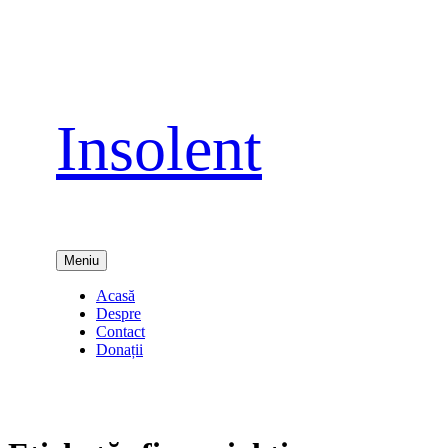
Sari
la
conținut
Insolent
Meniu
Acasă
Despre
Contact
Donații