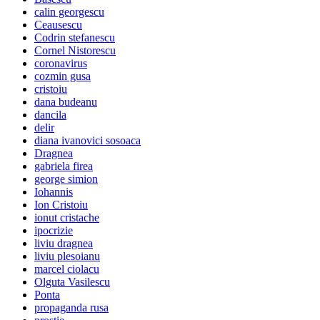
calin georgescu
Ceausescu
Codrin stefanescu
Cornel Nistorescu
coronavirus
cozmin gusa
cristoiu
dana budeanu
dancila
delir
diana ivanovici sosoaca
Dragnea
gabriela firea
george simion
Iohannis
Ion Cristoiu
ionut cristache
ipocrizie
liviu dragnea
liviu plesoianu
marcel ciolacu
Olguta Vasilescu
Ponta
propaganda rusa