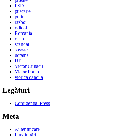
prostie
PSD
puscarie
putin
razboi
ridicol
Romania
rusia
scandal
sosoaca
ucraina
UE
Victor Ciutacu
Victor Ponta
viorica dancila
Legături
Confidential Press
Meta
Autentificare
Flux intrări