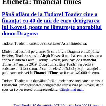
Etichetă:
financial times
Până aflăm de la Tudorel Toader cine a
finanţat cu 40 de mii de euro denigrarea
lui Kovesi, poate ne lămureşte onorabilul
domn Dragnea
Tudorel Toader, moment de sinceritate? Asta-i întrebarea.
Ministru al Justiției pe vremea în care Liviu Dragnea era
stăpânul
inelelor
, Toader a spus la
Aleph News
că nu el a semnat scrisoarea
critică la adresa Laurei Codruţa Kovesi, publicată de
Financial
Times
la 7 martie 2019. După cum susţine Toader, respectiva
scrisoare ar fi fost semnată cu numele său fără să ştie şi – atenţie! –
publicarea misivei în
Financial Times
ar fi costat 40.000 de euro.
Tudorel Toader nu a dezvăluit încă numele persoanei care a trimis la
Financial Time
scrisoarea denigratoare care o viza pe Kovesi, dar a
spus că-i
o persoană omniprezentă
.…
Citește mai mult
Autor
Publicat
Categorii
pe
Emil Berdeli
19 decembrie 2021
19 decembrie 2021
Starea de