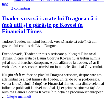
fapt
la
2 comentarii
Până
aflăm
Toader vrea să-i arate lui Dragnea că-i
de
încă util şi o pârăște pe Kovesi în
la
Tudorel
Financial Times
Toader
cine
Tudorel Toader, ministrul Justiției, vrea să arate că este încă util
a
guvernului condus de Liviu Dragnea.
finanţat
cu
Drept dovadă, Toader a trimis o scrisoare publicaţiei
Financial
40
Times
, în care arată că Laura Codruța Kovesi nu ar trebui numită
de
șef al noului Parchet European. Apoi, aflăm de la Toader, că ar fi
mii
vorba despre o scrisoare trimisă nu în numele său, ci al Guvernului.
de
euro
Nu ştiu cât îi va face pe plac lui Dragnea scrisoare, despre care am
denigrarea
aflat iniţial că a fost trimisă de Toader, un fel de
pâră
şcolorească,
lui
venita la o săptămână după ce
Financial Times
, una dintre cele mai
Kovesi,
influente publicaţii la nivel mondial, îşi exprima susţinerea faţă de
poate
numirea Laurei Codruţa Kovesi în funcţia de procuror-şef european.
ne
…
Citește mai mult
lămureşte
onorabilul
Autor
Publicat
Categorii
domn