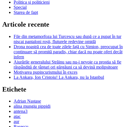
Politica si politicieni
Special
Starea de fapt
Articole recente
File din metamorfoza lui Turcescu sau după ce a pupat în tur
niscai pantaloni roșii, fluturele redevine omidă
Drona noastră cea de toate zilele față cu Simion, preocupat în
continuare să promită paradis, chiar dacă nu poate oferi decât
infern
Aiurările generalului Străinu sau nu-i nevoie ca prostia să fie
răspândită de țânțari ori gărgăuni ca să devină molipsitoare
Motivarea pupincurismului în exces
La Ankara, Ion Cristoiu! La Ankara, nu la Istanbul
Etichete
Adrian Nastase
alina mungiu pippidi
antena3
atac
aur
Basescu