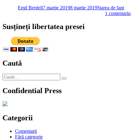
pe
Dragnea
Emil Berdeli
7 martie 2019
8 martie 2019
Starea de fapt
la
1 comentariu
Toad
vrea
Susțineți libertatea presei
să-
i
arate
lui
Drag
că-
Caută
i
încă
util
Caută
şi
Căutare
după:
o
Confidential Press
pâră
pe
Kove
în
Fina
Categorii
Time
Comentarii
Fără categorie