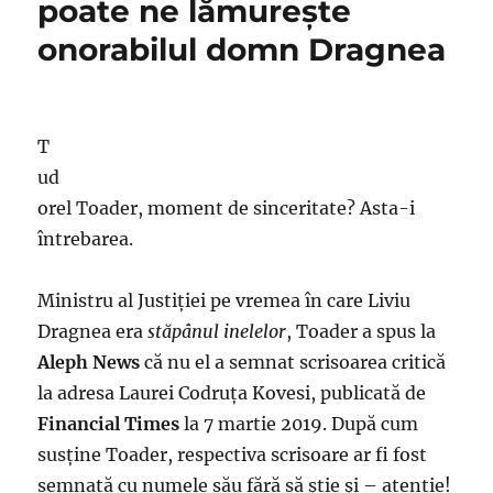
poate ne lămureşte
onorabilul domn Dragnea
T
ud
orel Toader, moment de sinceritate? Asta-i
întrebarea.
Ministru al Justiției pe vremea în care Liviu
Dragnea era
stăpânul inelelor
, Toader a spus la
Aleph News
că nu el a semnat scrisoarea critică
la adresa Laurei Codruţa Kovesi, publicată de
Financial Times
la 7 martie 2019. După cum
susţine Toader, respectiva scrisoare ar fi fost
semnată cu numele său fără să ştie şi – atenţie!