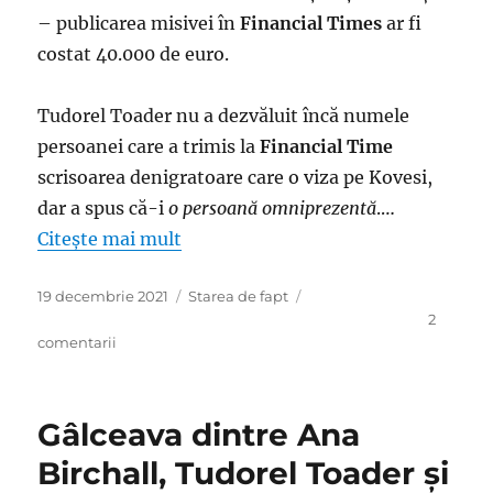
– publicarea misivei în
Financial Times
ar fi
costat 40.000 de euro.
Tudorel Toader nu a dezvăluit încă numele
persoanei care a trimis la
Financial Time
scrisoarea denigratoare care o viza pe Kovesi,
dar a spus că-i
o persoană omniprezentă
.…
Citește mai mult
Publicat
Categorii
19 decembrie 2021
Starea de fapt
pe
2
la
comentarii
Până
aflăm
de
Gâlceava dintre Ana
la
Tudorel
Birchall, Tudorel Toader şi
Toader