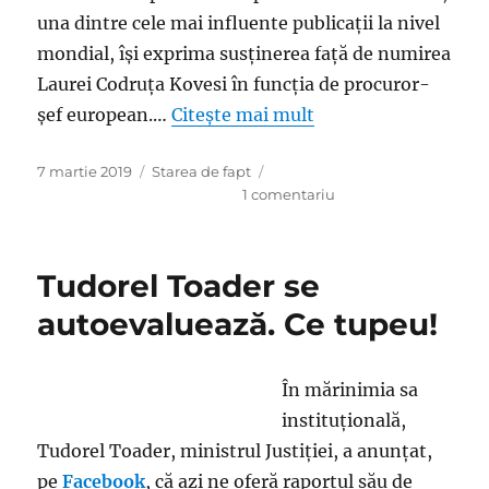
una dintre cele mai influente publicaţii la nivel
mondial, îşi exprima susţinerea faţă de numirea
Laurei Codruţa Kovesi în funcţia de procuror-
şef european.…
Citește mai mult
Publicat
Categorii
7 martie 2019
Starea de fapt
pe
la
1 comentariu
Toader
vrea
să-
Tudorel Toader se
i
arate
autoevaluează. Ce tupeu!
lui
Dragnea
că-
În mărinimia sa
i
instituţională,
încă
util
Tudorel Toader, ministrul Justiţiei, a anunțat,
şi
pe
Facebook
, că azi ne oferă raportul său de