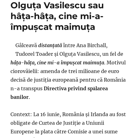
Olguţa Vasilescu sau
cine
a
hâţa-hâţa, cine mi-a-
finanţat
cu
împuşcat maimuţa
40
de
mii
Gâlceavă
distanţată
între Ana Birchall,
de
Tudorel Toader şi Olguţa Vasilescu, un fel de
euro
denigrarea
hâţa-hâţa, cine mi-a împuşcat maimuţa
. Motivul
lui
ciorovăielii: amenda de trei milioane de euro
Kovesi,
decisă de justiția europeană pentru că România
poate
ne
n-a transpus
Directiva privind spălarea
lămureşte
banilor
.
onorabilul
domn
Dragnea
Context:
La 16 iunie, România și Irlanda au fost
obligate de Curtea de Justiție a Uniunii
Europene la plata către Comisie a unei sume