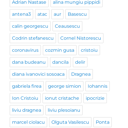
Adrian Nastase
alina mungiu pippidi
antena3
atac
aur
Basescu
calin georgescu
Ceausescu
Codrin stefanescu
Cornel Nistorescu
coronavirus
cozmin gusa
cristoiu
dana budeanu
dancila
delir
diana ivanovici sosoaca
Dragnea
gabriela firea
george simion
Iohannis
Ion Cristoiu
ionut cristache
ipocrizie
liviu dragnea
liviu plesoianu
marcel ciolacu
Olguta Vasilescu
Ponta