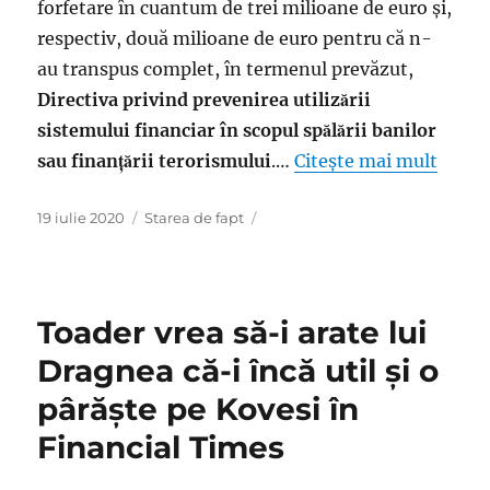
forfetare în cuantum de trei milioane de euro și,
respectiv, două milioane de euro pentru că n-
au transpus complet, în termenul prevăzut,
Directiva privind prevenirea utilizării
sistemului financiar în scopul spălării banilor
sau finanțării terorismului
.…
Citește mai mult
Publicat
Categorii
19 iulie 2020
Starea de fapt
pe
Toader vrea să-i arate lui
Dragnea că-i încă util şi o
pârăște pe Kovesi în
Financial Times