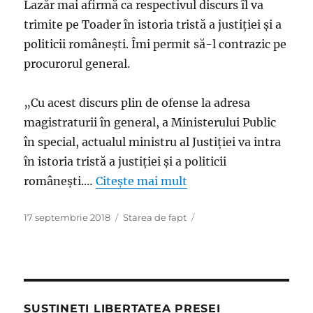
Lazăr mai afirmă ca respectivul discurs îl va
trimite pe Toader în istoria tristă a justiţiei şi a
politicii româneşti. Îmi permit să-l contrazic pe
procurorul general.
„Cu acest discurs plin de ofense la adresa
magistraturii în general, a Ministerului Public
în special, actualul ministru al Justiţiei va intra
în istoria tristă a justiţiei şi a politicii
româneşti.…
Citește mai mult
Publicat
Categorii
17 septembrie 2018
Starea de fapt
pe
SUSȚINEȚI LIBERTATEA PRESEI