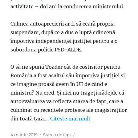
o
activitate – doi ani la conducerea ministerului.
pârăște
pe
Kovesi
Culmea autoaprecierii ar fi să ceară propria
în
suspendare, după ce a dus o luptă crâncenă
Financial
Times
împotriva independenței justiției pentru a o
subordona politic PSD-ALDE.
O să ne spună Toader cât de costisitor pentru
România a fost asaltul său împotriva justiţiei şi
ce imagine proasă avem în UE de când e
ministru? Nu cred. Şi nici nu trageţi nădejde că
autoevaluarea va reflecta starea de fapt, care a
culminat cu recentele proteste ale magistraţilor
din toată ţara.…
Citește mai mult
Publicat
Categorii
4 martie 2019
Starea de fapt