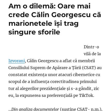
rup
Am o dilemă: Oare mai
firele,
marioneta
crede Călin Georgescu că
Simion
marionetele îşi trag
poate
cădea
singure sforile
grămadă
Dintr-o
vilă de la
Izvorani
, Călin Georgescu a aflat că membrii
Consiliului Suprem de Apărare a Țării (CSAT) au
constatat existenţa unor atacuri cibernetice cu
scopul de a influența corectitudinea primului
tur al alegerilor prezidențiale şi s-a gândit, zic
eu, la expunerea sa preferenţială pe TikTok.
…Din analiza documentelor
(susţine CSAT- n.m.)
,