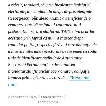
a reieșit, totodată, că, prin încălcarea legislației
electorale, un candidat la alegerile prezidențiale
(Georgescu, bănuiesc -n.m.)
a beneficiat de o
expunere masivă pe fondul tratamentului
preferențial pe care platforma TikTok l-a acordat
acestuia prin faptul că nu l-a marcat drept
candidat politic, respectiv fără a-i cere obligația de
a marca materialele electorale de tip video cu codul
unic de identificare atribuit de Autoritatea
Electorală Permanentă la desemnarea
mandatarului financiar coordonator, obligație
impusă prin legislația electorală
.…
Citește mai
mult
Publicat
Categorii
28 noiembrie 2024
Starea de fapt
pe
la
1 comentariu