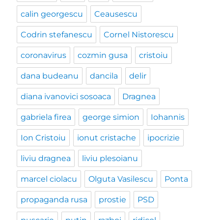
calin georgescu
Ceausescu
Codrin stefanescu
Cornel Nistorescu
coronavirus
cozmin gusa
cristoiu
dana budeanu
dancila
delir
diana ivanovici sosoaca
Dragnea
gabriela firea
george simion
Iohannis
Ion Cristoiu
ionut cristache
ipocrizie
liviu dragnea
liviu plesoianu
marcel ciolacu
Olguta Vasilescu
Ponta
propaganda rusa
prostie
PSD