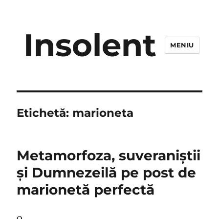
Insolent
MENIU
Etichetă:
marioneta
Metamorfoza, suveraniştii
şi Dumnezeilă pe post de
marionetă perfectă