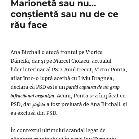
Marionetă sau nu…
care
crede
conștientă sau nu de ce
că-
şi
rău face
trage
singură
sforile
Ana Birchall o atacă frontal pe Viorica
Dăncilă, dar şi pe Marcel Ciolacu, actualul
lider interinar al PSD. Anul trecut, Victor Ponta,
aflat într-o luptă acerbă cu Liviu Dragnea,
partid capturat de un grup
declara că PSD este un
infracţional organizat
. Acum, Ponta s-a împăcat cu
ştafeta
PSD, dar
a fost preluată de Ana Birchall, şi
ea exclusă din PSD.
În contextul ultimului scandal legat de