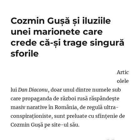
Am
o
dilemă:
Cozmin Guşă şi iluziile
Oare
mai
unei marionete care
crede
crede că-şi trage singură
Călin
Georgescu
sforile
că
marionetele
îşi
Artic
trag
singure
olele
sforile
lui
Dan Diaconu
, doar unul dintre numele sub
care propaganda de război rusă răspândeşte
masiv narative în România, de regulă ultra-
conspiraţioniste, sunt preluate cu sfinţenie de
Cozmin Guşă pe site-ul său.