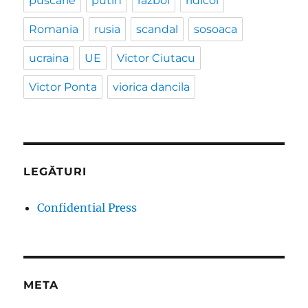
puscarie
putin
razboi
ridicol
Romania
rusia
scandal
sosoaca
ucraina
UE
Victor Ciutacu
Victor Ponta
viorica dancila
LEGĂTURI
Confidential Press
META