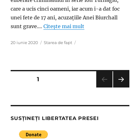
eliberare criminalului în serie Ion Turnagiu,
care a ucis cinci oameni, iar acum i-a dat foc
unei fete de 17 ani, acuzaţiile Anei Biurchall
sunt grave.…
Citește mai mult
Publicat
Categorii
20 iunie 2020
Starea de fapt
pe
Paginație
PAGINĂ
1
PAGI
articole
NA
URM
ĂTO
ARE
SUSȚINEȚI LIBERTATEA PRESEI