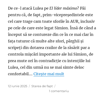
De ce-l atacă Lulea pe
El líder máximo
? Păi
pentru că, de fapt, prim-vicepreședintele este
cel care trage cam toate sforile în AUR, inclusiv
pe cele de care este legat Simion. Însă de când a
început să se contureze din ce în ce mai clar în
faţa tuturor că multe alte sfori, pârghii şi
scripeţi din dotarea crailor de la răsărit par a
controla mişcări importante ale lui Simion, de
prea mute ori în contradicţie cu intenţiile lui
Lulea, cel din urmă nu se mai simte deloc
confortabil.…
Citește mai mult
Publicat
Categorii
12 iunie 2025
Starea de fapt
pe
la
1 comentariu
Dacă
se