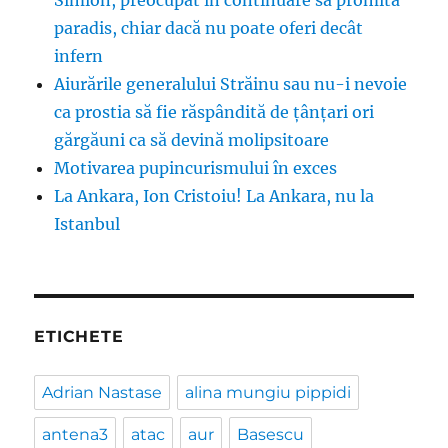
Simion, preocupat în continuare să promită
paradis, chiar dacă nu poate oferi decât
infern
Aiurările generalului Străinu sau nu-i nevoie
ca prostia să fie răspândită de țânțari ori
gărgăuni ca să devină molipsitoare
Motivarea pupincurismului în exces
La Ankara, Ion Cristoiu! La Ankara, nu la
Istanbul
ETICHETE
Adrian Nastase
alina mungiu pippidi
antena3
atac
aur
Basescu