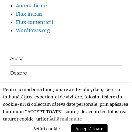
Autentificare
Flux intrări
Flux comentarii
WordPress.org
Acasă
Despre
Contact
Pentru o mai bună funcționare a site-ului, dar și pentru
îmbunătățirea experienței de vizitare, folosim fișiere tip
Donații
cookie-uri și colectăm câteva date personale, prin apăsarea
butonului "ACCEPT TOATE" sunteți de accord cu folosirea
tuturor cookie-urilor.
Află mai multe
Insolent
Politică de confidențialitate
Propulsat cu
mândrie de WordPress
Setări cookie
Acceptă toate