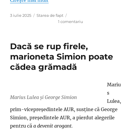
Citește mai mult
Publicat
Categorii
3 iulie 2025
Starea de fapt
pe
la
1 comentariu
Metamorfoza,
suveraniştii
şi
Dacă se rup firele,
Dumnezeilă
pe
marioneta Simion poate
post
cădea grămadă
de
marionetă
perfectă
Mariu
s
Marius Lulea şi George Simion
Lulea,
prim-vicepreședintele AUR, susţine că George
Simion, preşedintele AUR, a pierdut alegerile
pentru că
a devenit arogant.