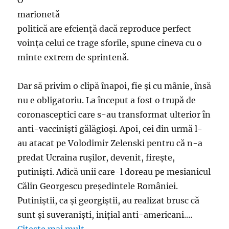
O
marionetă
politică are efcienţă dacă reproduce perfect
voinţa celui ce trage sforile, spune cineva cu o
minte extrem de sprintenă.
Dar să privim o clipă înapoi, fie şi cu mânie, însă
nu e obligatoriu. La început a fost o trupă de
coronasceptici care s-au transformat ulterior în
anti-vaccinişti gălăgioşi. Apoi, cei din urmă l-
au atacat pe Volodimir Zelenski pentru că n-a
predat Ucraina ruşilor, devenit, fireşte,
putinişti. Adică unii care-l doreau pe mesianicul
Călin Georgescu preşedintele României.
Putiniştii, ca şi georgiştii, au realizat brusc că
sunt şi suveranişti, iniţial anti-americani.…