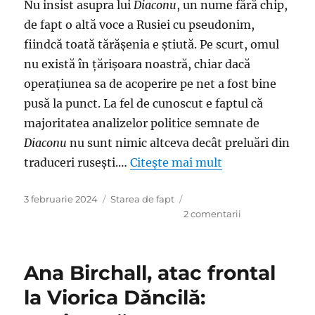
Nu insist asupra lui
Diaconu
, un nume fără chip,
de fapt o altă voce a Rusiei cu pseudonim,
fiindcă toată tărăşenia e ştiută. Pe scurt, omul
nu există în ţărişoara noastră, chiar dacă
operaţiunea sa de acoperire pe net a fost bine
pusă la punct. La fel de cunoscut e faptul că
majoritatea analizelor politice semnate de
Diaconu
nu sunt nimic altceva decât preluări din
traduceri ruseşti.…
Citește mai mult
Publicat
Categorii
3 februarie 2024
Starea de fapt
pe
la
2 comentarii
Cozmin
Guşă
şi
Ana Birchall, atac frontal
iluziile
unei
la Viorica Dăncilă:
marionete