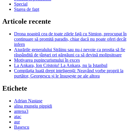
Special
Starea de fapt
Articole recente
Drona noastră cea de toate zilele față cu Simion, preocupat în
continuare să promită paradis, chiar dacă nu poate oferi decât
infern
Aiurările generalului Străinu sau nu-i nevoie ca prostia să fie
răspândită de țânțari ori gărgăuni ca să devină molipsitoare
Motivarea pupincurismului în exces
La Ankara, Ion Cristoiu! La Ankara, nu la Istanbul
Compilația luată drept inteligență: Neavând vorbe proprii la
purtător, Georgescu și le însușește pe ale altora
Etichete
Adrian Nastase
alina mungiu pippidi
antena3
atac
aur
Basescu