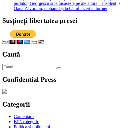
purtător, Georgescu și le însușește pe ale altora – Insolent
la
Oana Zăvoranu, ciobanul și behăitul incert al turmei
Susțineți libertatea presei
Caută
Caută
Căutare
după:
Confidential Press
Categorii
Comentarii
Fără categorie
Politica si politicieni