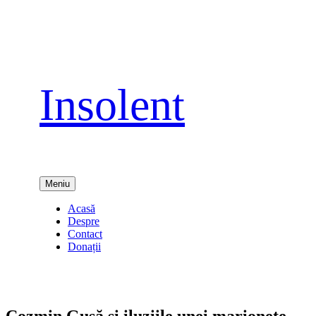
Sari
la
conținut
Insolent
Meniu
Acasă
Despre
Contact
Donații
Cozmin Guşă şi iluziile unei marionete