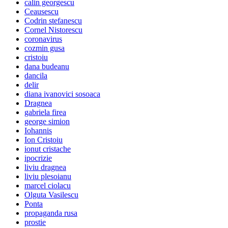
calin georgescu
Ceausescu
Codrin stefanescu
Cornel Nistorescu
coronavirus
cozmin gusa
cristoiu
dana budeanu
dancila
delir
diana ivanovici sosoaca
Dragnea
gabriela firea
george simion
Iohannis
Ion Cristoiu
ionut cristache
ipocrizie
liviu dragnea
liviu plesoianu
marcel ciolacu
Olguta Vasilescu
Ponta
propaganda rusa
prostie