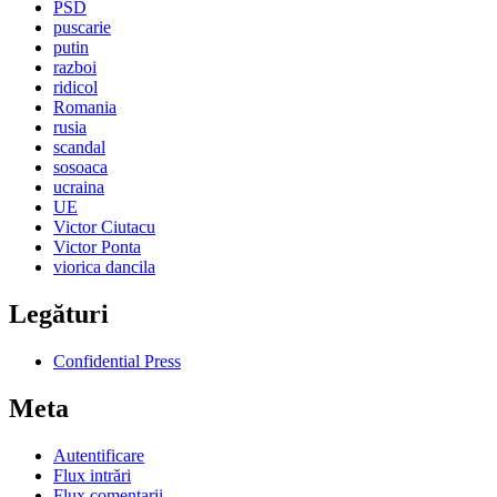
PSD
puscarie
putin
razboi
ridicol
Romania
rusia
scandal
sosoaca
ucraina
UE
Victor Ciutacu
Victor Ponta
viorica dancila
Legături
Confidential Press
Meta
Autentificare
Flux intrări
Flux comentarii