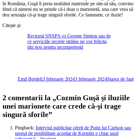
în România, Guşă îi preia neabătut materiale pe site-ul său, convins
fiind că nimeni nu se prinde că-i doar o marionetă, una care vrea să
dea senzaţia că-şi trage singură sforile. Ce fantasme, ce iluzie!
Citeşte şi:
Rectorul SNSPA vs George Simion sau de
ce serviciile secrete străine ne vor felicita
din nou pentru incompetenţă
Autor
Publicat
Categorii
pe
Emil Berdeli
3 februarie 2024
3 februarie 2024
Starea de fapt
2 comentarii la „Cozmin Guşă şi iluziile
unei marionete care crede că-şi trage
singură sforile”
Pingback:
Interviul publicitar oferit de Putin lui Carlson sau
sporul de penibilitate acordat de Kremlin e chiar unul
substanţial – Insolent