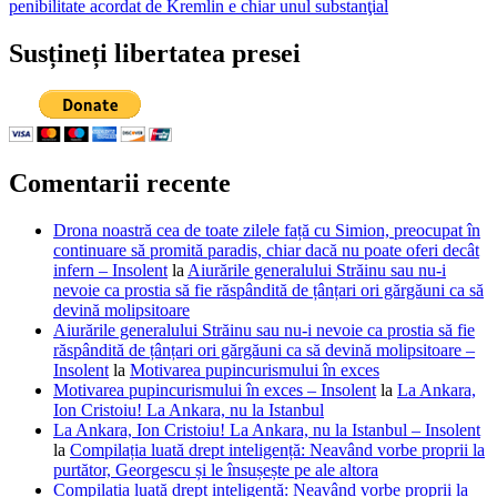
articole
următor:
penibilitate acordat de Kremlin e chiar unul substanţial
Susțineți libertatea presei
Comentarii recente
Drona noastră cea de toate zilele față cu Simion, preocupat în
continuare să promită paradis, chiar dacă nu poate oferi decât
infern – Insolent
la
Aiurările generalului Străinu sau nu-i
nevoie ca prostia să fie răspândită de țânțari ori gărgăuni ca să
devină molipsitoare
Aiurările generalului Străinu sau nu-i nevoie ca prostia să fie
răspândită de țânțari ori gărgăuni ca să devină molipsitoare –
Insolent
la
Motivarea pupincurismului în exces
Motivarea pupincurismului în exces – Insolent
la
La Ankara,
Ion Cristoiu! La Ankara, nu la Istanbul
La Ankara, Ion Cristoiu! La Ankara, nu la Istanbul – Insolent
la
Compilația luată drept inteligență: Neavând vorbe proprii la
purtător, Georgescu și le însușește pe ale altora
Compilația luată drept inteligență: Neavând vorbe proprii la