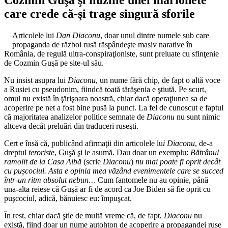
care crede că-şi trage singură sforile
Articolele lui
Dan Diaconu
, doar unul dintre numele sub care
propaganda de război rusă răspândeşte masiv narative în
România, de regulă ultra-conspiraţioniste, sunt preluate cu sfinţenie
de Cozmin Guşă pe site-ul său.
Nu insist asupra lui
Diaconu
, un nume fără chip, de fapt o altă voce
a Rusiei cu pseudonim, fiindcă toată tărăşenia e ştiută. Pe scurt,
omul nu există în ţărişoara noastră, chiar dacă operaţiunea sa de
acoperire pe net a fost bine pusă la punct. La fel de cunoscut e faptul
că majoritatea analizelor politice semnate de
Diaconu
nu sunt nimic
altceva decât preluări din traduceri ruseşti.
Cert e însă că, publicând afirmaţii din articolele lu
i Diaconu
, de-a
dreptul
teroriste
, Guşă şi le asumă. Dau doar un exemplu:
Bătrânul
ramolit de la Casa Albă
(scrie
Diaconu
)
nu mai poate fi oprit decât
cu pușcociul. Asta e opinia mea văzând evenimentele care se succed
într-un ritm absolut nebun…
Cum fantomele nu au opinie, până
una-alta reiese că Guşă ar fi de acord ca Joe Biden să fie oprit cu
puşcociul, adică, bănuiesc eu: împuşcat.
În rest, chiar dacă ştie de multă vreme că, de fapt,
Diaconu
nu
există, fiind doar un nume autohton de acoperire a propagandei ruse