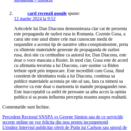
card recenzii google
spune:
12 martie 2024 la 9:52
Articolele lui Dan Diaconu demonstreaza clar cat de prezenta
este propaganda de razboi rusa in Romania. Cozmin Gusa, a
carui site este unul dintre cele mai cunoscute medii de
raspandire a acestui tip de narative ultra-conspirationiste, preia
cu sfintenie materialele generate de propaganda de razboi
rusa, desi stie cu certitudine ca autorul lor, Dan Diaconu, este
doar o voce mascata a Rusiei. In mod clar, Gusa este de acord
cu afirmatia terorista a lui Diaconu, care sustine ca Biden
trebuie oprit prin impuscare. Este incredibil cum Gusa, fiind
constient de identitatea reala a lui Diaconu, continua sa
publice materialele acestuia pe site-ul sau, fara ca nimeni sa
observe ca este doar o marioneta in mainile propagandei ruse.
Este inacceptabil ca astfel de persoane sa aiba acces la opinia
publica si sa poata influenta perceptia noastra asupra realitatii.
Comentariile sunt închise.
Navigare
Articolul
Precedent
Rectorul SNSPA vs George Simion sau de ce serviciile
anterior:
secrete străine ne vor felicita din nou pentru incompetenţă
în
Articolul
Următor
Interviul publicitar oferit de Putin lui Carlson sau sporul de