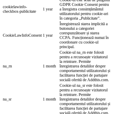
GDPR Cookie Consent pentru
cookielawinfo-
1 year
a înregistra consimțământul
checkbox-publicitate
utilizatorului pentru cookie-uri
în categoria „Publicitate”.
Înregistrează starea implicită a
butonului a categoriei
corespunzătoare și starea
CookieLawInfoConsent
1 year
CCPA. Funcționează numai în
coordonare cu cookie-ul
principal.
Cookie-ul na_rn este folosit
pentru a recunoaște vizitatorul
la reintrare. Permite
na_rn
1 month
înregistrarea detaliilor despre
comportamentul utilizatorului și
facilitarea funcției de partajare
socială oferită de Addthis.com.
Cookie-ul na_sr este folosit
pentru a recunoaște vizitatorul
la reintrare. Permite
na_sr
1 month
înregistrarea detaliilor despre
comportamentul utilizatorului și
facilitarea funcției de partajare
socială oferită de Addthis.com.