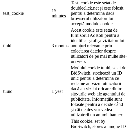
Test_cookie este setat de
doubleclick.net și este folosit
15
test_cookie
pentru a determina dacă
minutes
browserul utilizatorului
acceptă module cookie.
Acest cookie este setat de
furnizorul AdRoll pentru a
identifica și afișa vizitatorului
tluid
3 months
anunțuri relevante prin
colectarea datelor despre
utilizatori de pe mai multe site-
uri web.
Modulul cookie tuuid, setat de
BidSwitch, stochează un ID
unic pentru a determina ce
reclame au văzut utilizatorii
dacă au vizitat oricare dintre
tuuid
1 year
site-urile web ale agentului de
publicitate. Informațiile sunt
folosite pentru a decide când
și cât de des vor vedea
utilizatorii un anumit banner.
This cookie, set by
BidSwitch, stores a unique ID