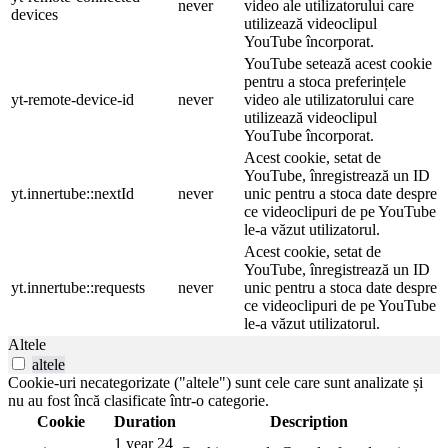
never
video ale utilizatorului care
devices
utilizează videoclipul
YouTube încorporat.
YouTube setează acest cookie
pentru a stoca preferințele
yt-remote-device-id
never
video ale utilizatorului care
utilizează videoclipul
YouTube încorporat.
Acest cookie, setat de
YouTube, înregistrează un ID
yt.innertube::nextId
never
unic pentru a stoca date despre
ce videoclipuri de pe YouTube
le-a văzut utilizatorul.
Acest cookie, setat de
YouTube, înregistrează un ID
yt.innertube::requests
never
unic pentru a stoca date despre
ce videoclipuri de pe YouTube
le-a văzut utilizatorul.
Altele
altele
Cookie-uri necategorizate ("altele") sunt cele care sunt analizate și
nu au fost încă clasificate într-o categorie.
Cookie
Duration
Description
1 year 24