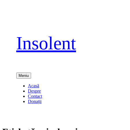
Sari
la
conținut
Insolent
Meniu
Acasă
Despre
Contact
Donații