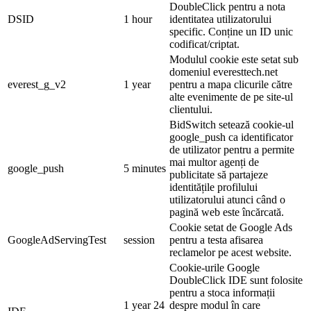
DoubleClick pentru a nota
DSID
1 hour
identitatea utilizatorului
specific. Conține un ID unic
codificat/criptat.
Modulul cookie este setat sub
domeniul everesttech.net
everest_g_v2
1 year
pentru a mapa clicurile către
alte evenimente de pe site-ul
clientului.
BidSwitch setează cookie-ul
google_push ca identificator
de utilizator pentru a permite
mai multor agenți de
google_push
5 minutes
publicitate să partajeze
identitățile profilului
utilizatorului atunci când o
pagină web este încărcată.
Cookie setat de Google Ads
GoogleAdServingTest
session
pentru a testa afisarea
reclamelor pe acest website.
Cookie-urile Google
DoubleClick IDE sunt folosite
pentru a stoca informații
1 year 24
despre modul în care