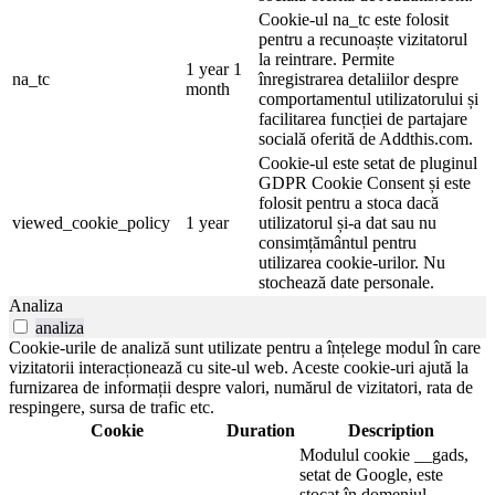
Cookie-ul na_tc este folosit
pentru a recunoaște vizitatorul
la reintrare. Permite
1 year 1
na_tc
înregistrarea detaliilor despre
month
comportamentul utilizatorului și
facilitarea funcției de partajare
socială oferită de Addthis.com.
Cookie-ul este setat de pluginul
GDPR Cookie Consent și este
folosit pentru a stoca dacă
viewed_cookie_policy
1 year
utilizatorul și-a dat sau nu
consimțământul pentru
utilizarea cookie-urilor. Nu
stochează date personale.
Analiza
analiza
Cookie-urile de analiză sunt utilizate pentru a înțelege modul în care
vizitatorii interacționează cu site-ul web. Aceste cookie-uri ajută la
furnizarea de informații despre valori, numărul de vizitatori, rata de
respingere, sursa de trafic etc.
Cookie
Duration
Description
Modulul cookie __gads,
setat de Google, este
stocat în domeniul