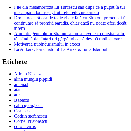
File din metamorfoza lui Turcescu sau după ce a pupat în tur
niscai pantaloni roșii, fluturele redevine omidă
Drona noastră cea de toate zilele față cu Simion, preocupat în
continuare să promită paradis, chiar dacă nu poate oferi decât
infern
Aiurările generalului Străinu sau nu-i nevoie ca prostia să fie
răspândită de țânțari ori gărgăuni ca să devină molipsitoare
Motivarea pupincurismului în exces
La Ankara, Ion Cristoiu! La Ankara, nu la Istanbul
Etichete
Adrian Nastase
alina mungiu pippidi
antena3
atac
aur
Basescu
calin georgescu
Ceausescu
Codrin stefanescu
Cornel Nistorescu
coronavirus