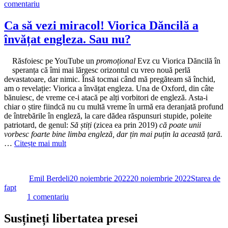
la
comentariu
Nicolae
Ciucă
Ca să vezi miracol! Viorica Dăncilă a
şi
învățat engleza. Sau nu?
Marcel
Ciolacu
au
Răsfoiesc pe YouTube un
promoțional
Evz cu Viorica Dăncilă în
«rotativa»
speranța că îmi mai lărgesc orizontul cu vreo nouă perlă
gripată,
devastatoare, dar nimic. Însă tocmai când mă pregăteam să închid,
iar
am o revelație: Viorica a învățat engleza. Una de Oxford, din câte
schimbul
bănuiesc, de vreme ce-i atacă pe alți vorbitori de engleză. Asta-i
de
chiar o știre fiindcă nu cu multă vreme în urmă era deranjată profund
locuinţe
de întrebările în engleză, la care dădea răspunsuri stupide, poleite
s-
patriotard, de genul:
Să știți
(zicea ea prin 2019)
că poate unii
a
vorbesc foarte bine limba engleză, dar țin mai puțin la această țară.
amânat
…
Citește mai mult
până
nu
Autor
Publicat
Categorii
se
pe
știe
Emil Berdeli
20 noiembrie 2022
20 noiembrie 2022
Starea de
când
fapt
la
1 comentariu
Ca
să
Susțineți libertatea presei
vezi