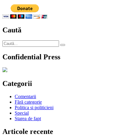
miracol!
Viorica
Dăncilă
a
învățat
Caută
engleza.
Sau
nu?
Caută
Căutare
după:
Confidential Press
Categorii
Comentarii
Fără categorie
Politica si politicieni
Special
Starea de fapt
Articole recente