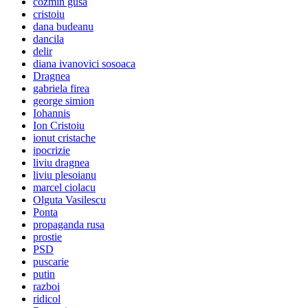
cozmin gusa
cristoiu
dana budeanu
dancila
delir
diana ivanovici sosoaca
Dragnea
gabriela firea
george simion
Iohannis
Ion Cristoiu
ionut cristache
ipocrizie
liviu dragnea
liviu plesoianu
marcel ciolacu
Olguta Vasilescu
Ponta
propaganda rusa
prostie
PSD
puscarie
putin
razboi
ridicol