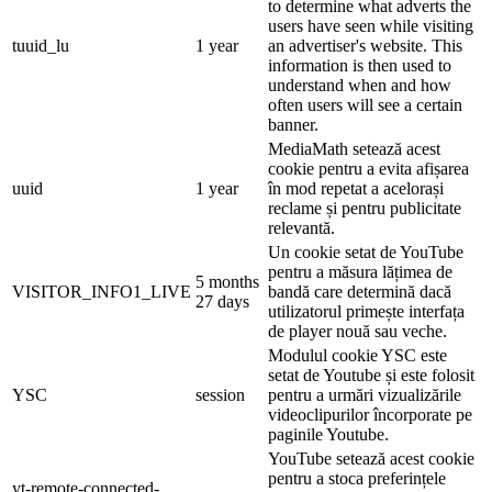
to determine what adverts the
users have seen while visiting
tuuid_lu
1 year
an advertiser's website. This
information is then used to
understand when and how
often users will see a certain
banner.
MediaMath setează acest
cookie pentru a evita afișarea
uuid
1 year
în mod repetat a acelorași
reclame și pentru publicitate
relevantă.
Un cookie setat de YouTube
pentru a măsura lățimea de
5 months
VISITOR_INFO1_LIVE
bandă care determină dacă
27 days
utilizatorul primește interfața
de player nouă sau veche.
Modulul cookie YSC este
setat de Youtube și este folosit
YSC
session
pentru a urmări vizualizările
videoclipurilor încorporate pe
paginile Youtube.
YouTube setează acest cookie
pentru a stoca preferințele
yt-remote-connected-