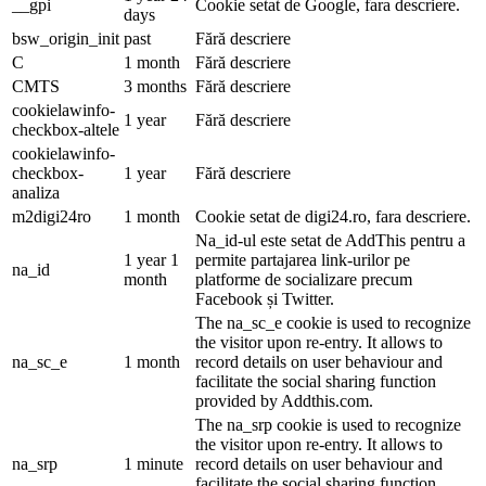
__gpi
Cookie setat de Google, fara descriere.
days
bsw_origin_init
past
Fără descriere
C
1 month
Fără descriere
CMTS
3 months
Fără descriere
cookielawinfo-
1 year
Fără descriere
checkbox-altele
cookielawinfo-
checkbox-
1 year
Fără descriere
analiza
m2digi24ro
1 month
Cookie setat de digi24.ro, fara descriere.
Na_id-ul este setat de AddThis pentru a
1 year 1
permite partajarea link-urilor pe
na_id
month
platforme de socializare precum
Facebook și Twitter.
The na_sc_e cookie is used to recognize
the visitor upon re-entry. It allows to
na_sc_e
1 month
record details on user behaviour and
facilitate the social sharing function
provided by Addthis.com.
The na_srp cookie is used to recognize
the visitor upon re-entry. It allows to
na_srp
1 minute
record details on user behaviour and
facilitate the social sharing function