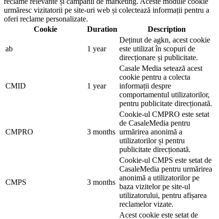
reclame relevante și campanii de marketing. Aceste module cookie
urmăresc vizitatorii pe site-uri web și colectează informații pentru a
oferi reclame personalizate.
Cookie
Duration
Description
Deținut de agkn, acest cookie
ab
1 year
este utilizat în scopuri de
direcționare și publicitate.
Casale Media setează acest
cookie pentru a colecta
CMID
1 year
informații despre
comportamentul utilizatorilor,
pentru publicitate direcționată.
Cookie-ul CMPRO este setat
de CasaleMedia pentru
CMPRO
3 months
urmărirea anonimă a
utilizatorilor și pentru
publicitate direcționată.
Cookie-ul CMPS este setat de
CasaleMedia pentru urmărirea
anonimă a utilizatorilor pe
CMPS
3 months
baza vizitelor pe site-ul
utilizatorului, pentru afișarea
reclamelor vizate.
Acest cookie este setat de