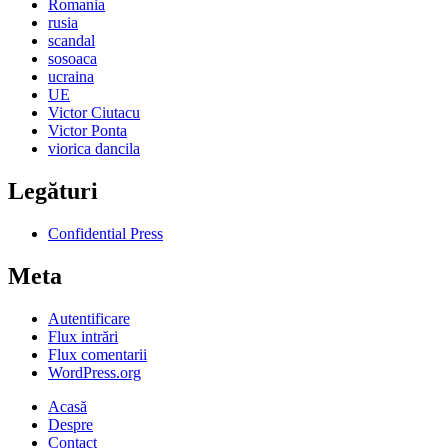
Romania
rusia
scandal
sosoaca
ucraina
UE
Victor Ciutacu
Victor Ponta
viorica dancila
Legături
Confidential Press
Meta
Autentificare
Flux intrări
Flux comentarii
WordPress.org
Acasă
Despre
Contact