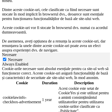
nostru.
Dintre aceste cookie-uri, cele clasificate ca fiind necesare sunt
stocate în mod implicit în browserul dvs., deoarece sunt esențiale
pentru funcționarea funcționalităților de bază ale site-ului web.
Aceste cookie-uri vor fi stocate în browserul dvs. numai cu acordul
dumneavoastră.
De asemenea, aveți opțiunea de a renunța la aceste cookie-uri, dar
renunțarea la unele dintre aceste cookie-uri poate avea un efect
asupra experienței dvs. de navigare.
Necesare
Necesare
Always Enabled
Cookie-urile necesare sunt absolut esențiale pentru ca site-ul web să
funcționeze corect. Aceste cookie-uri asigură funcționalități de bază
și caracteristici de securitate ale site-ului web, în mod anonim.
Cookie
Duration
Description
Acest cookie este setat de
CookieYes și este utilizat pentru
cookielawinfo-
a aminti consimțământul
1 year
checkbox-advertisement
utilizatorilor pentru utilizarea
cookie-urilor clasificate ca
„Publicitate”.