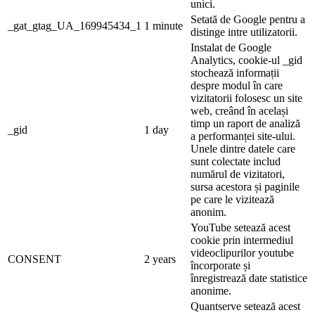
unici.
Setată de Google pentru a
_gat_gtag_UA_169945434_1
1 minute
distinge intre utilizatorii.
Instalat de Google
Analytics, cookie-ul _gid
stochează informații
despre modul în care
vizitatorii folosesc un site
web, creând în același
timp un raport de analiză
_gid
1 day
a performanței site-ului.
Unele dintre datele care
sunt colectate includ
numărul de vizitatori,
sursa acestora și paginile
pe care le vizitează
anonim.
YouTube setează acest
cookie prin intermediul
videoclipurilor youtube
CONSENT
2 years
încorporate și
înregistrează date statistice
anonime.
Quantserve setează acest