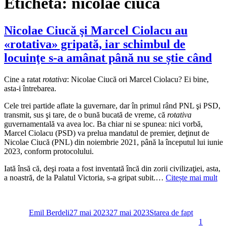
Etichetă:
nicolae ciuca
Nicolae Ciucă şi Marcel Ciolacu au
«rotativa» gripată, iar schimbul de
locuinţe s-a amânat până nu se știe când
Cine a ratat
rotativa
: Nicolae Ciucă ori Marcel Ciolacu? Ei bine,
asta-i întrebarea.
Cele trei partide aflate la guvernare, dar în primul rând PNL şi PSD,
transmit, sus şi tare, de o bună bucată de vreme, că
rotativa
guvernamentală va avea loc. Ba chiar ni se spunea: nici vorbă,
Marcel Ciolacu (PSD) va prelua mandatul de premier, deţinut de
Nicolae Ciucă (PNL) din noiembrie 2021, până la începutul lui iunie
2023, conform protocolului.
Iată însă că, deşi roata a fost inventată încă din zorii civilizaţiei, asta,
a noastră, de la Palatul Victoria, s-a gripat subit.…
Citește mai mult
Autor
Publicat
Categorii
pe
Emil Berdeli
27 mai 2023
27 mai 2023
Starea de fapt
1