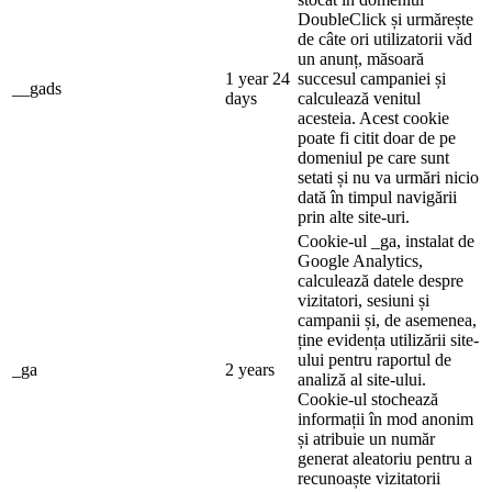
DoubleClick și urmărește
de câte ori utilizatorii văd
un anunț, măsoară
1 year 24
succesul campaniei și
__gads
days
calculează venitul
acesteia. Acest cookie
poate fi citit doar de pe
domeniul pe care sunt
setati și nu va urmări nicio
dată în timpul navigării
prin alte site-uri.
Cookie-ul _ga, instalat de
Google Analytics,
calculează datele despre
vizitatori, sesiuni și
campanii și, de asemenea,
ține evidența utilizării site-
ului pentru raportul de
_ga
2 years
analiză al site-ului.
Cookie-ul stochează
informații în mod anonim
și atribuie un număr
generat aleatoriu pentru a
recunoaște vizitatorii