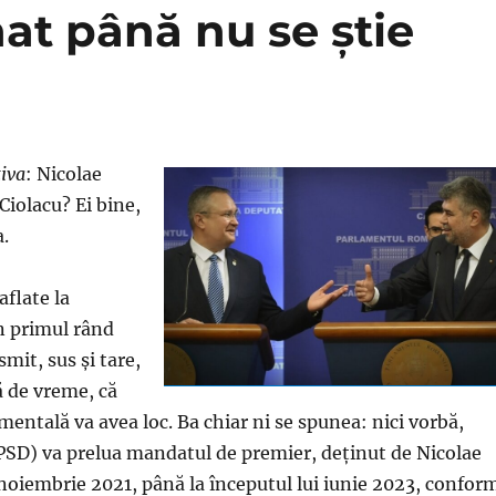
at până nu se știe
tiva
: Nicolae
Ciolacu? Ei bine,
a.
aflate la
n primul rând
mit, sus şi tare,
 de vreme, că
ntală va avea loc. Ba chiar ni se spunea: nici vorbă,
PSD) va prelua mandatul de premier, deţinut de Nicolae
noiembrie 2021, până la începutul lui iunie 2023, confor