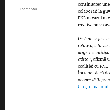
continuarea une
la
1 comentariu
colaborări la gu
Politichia
PNL în cazul în 
circulară
sau
rotativa
nu va ave
Marcel
Ciolacu
Dacă nu se face a
clamează:
Rotativa,
rotativă, altă var
vă
alegerile anticipa
rog!
există
”, afirmă u
coaliției cu PNL-
Întrebat dacă do
onoare să fii prem
Citește mai mult