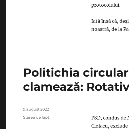
gripată,
protocolului.
iar
schimbul
de
Iată însă că, deşi
locuinţe
noastră, de la Pa
s-
a
amânat
până
nu
se
știe
Politichia circula
când
clamează: Rotativ
Publicat
9 august 2022
pe
Categorii
Starea de fapt
PSD, condus de 
Ciolacu, exclude