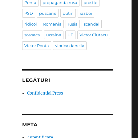
Ponta
propaganda rusa
prostie
PSD
puscarie
putin
razboi
ridicol
Romania
rusia
scandal
sosoaca
ucraina
UE
Victor Ciutacu
Victor Ponta
viorica dancila
LEGĂTURI
Confidential Press
META
Autentificare