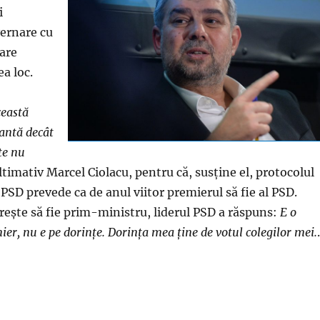
i
vernare cu
care
a loc.
ceastă
iantă decât
te nu
ltimativ Marcel Ciolacu, pentru că, susţine el, protocolul
PSD prevede ca de anul viitor premierul să fie al PSD.
reşte să fie prim-ministru, liderul PSD a răspuns:
E o
ier, nu e pe dorinţe. Dorinţa mea ţine de votul colegilor mei.