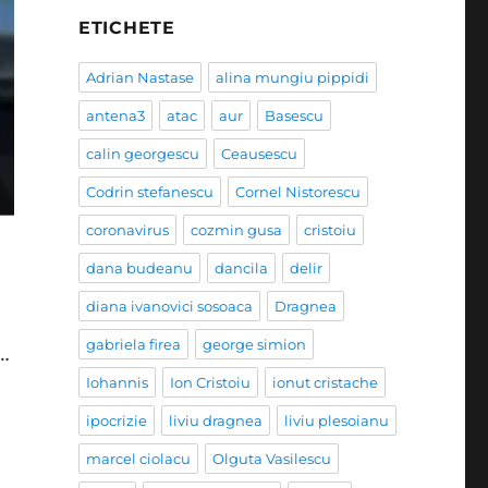
ETICHETE
Adrian Nastase
alina mungiu pippidi
antena3
atac
aur
Basescu
calin georgescu
Ceausescu
Codrin stefanescu
Cornel Nistorescu
coronavirus
cozmin gusa
cristoiu
dana budeanu
dancila
delir
diana ivanovici sosoaca
Dragnea
gabriela firea
george simion
…
Iohannis
Ion Cristoiu
ionut cristache
ipocrizie
liviu dragnea
liviu plesoianu
marcel ciolacu
Olguta Vasilescu