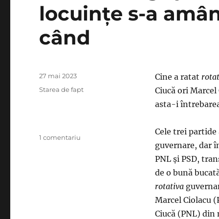
locuinţe s-a amân
când
Publicat
27 mai 2023
Cine a ratat
rota
pe
Categorii
Starea de fapt
Ciucă ori Marcel 
asta-i întrebare
Cele trei partide 
la
1 comentariu
guvernare, dar î
Nicolae
Ciucă
PNL şi PSD, trans
şi
de o bună bucată
Marcel
rotativa
guvername
Ciolacu
au
Marcel Ciolacu (
«rotativa»
Ciucă (PNL) din 