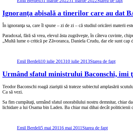
Emil Berdeli
31 martie 2022
31 martie 2022
Starea de fapt
Ignoranţa abisală a tinerilor care au dat B
În ignoranţa sa, care îl spune – zi de zi – că studiul oricărei materii e
Paradoxal, fără să vrea, elevul ăsta zugrăveşte, în câteva cuvinte, chi
„Multă lume o critică pe Zăvoranca, Daniela Crudu, dar ele sunt cap de a
Autor
Publicat
Categorii
pe
Emil Berdeli
10 iulie 2013
10 iulie 2013
Starea de fapt
Urmând sfatul ministrului Baconschi, imi ţ
Teodor Baconschi roagă ziariştii să trateze subiectul amplasării scutul
Ca să vezi.
Sa fim cumpătaţi, urmând sfatul onorabilului nostru demnitar, chiar dac
lichidare a lui Osama bin Laden. Ba chiar mai dihai decât politicien
Autor
Publicat
Categorii
pe
Emil Berdeli
5 mai 2011
6 mai 2011
Starea de fapt