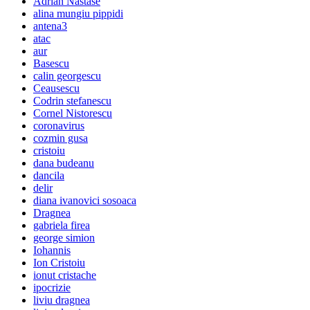
Adrian Nastase
alina mungiu pippidi
antena3
atac
aur
Basescu
calin georgescu
Ceausescu
Codrin stefanescu
Cornel Nistorescu
coronavirus
cozmin gusa
cristoiu
dana budeanu
dancila
delir
diana ivanovici sosoaca
Dragnea
gabriela firea
george simion
Iohannis
Ion Cristoiu
ionut cristache
ipocrizie
liviu dragnea