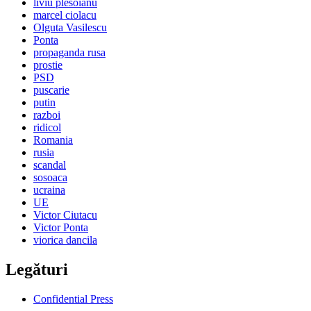
liviu plesoianu
marcel ciolacu
Olguta Vasilescu
Ponta
propaganda rusa
prostie
PSD
puscarie
putin
razboi
ridicol
Romania
rusia
scandal
sosoaca
ucraina
UE
Victor Ciutacu
Victor Ponta
viorica dancila
Legături
Confidential Press