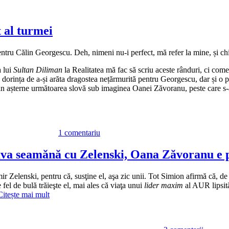
 al turmei
ru Călin Georgescu. Deh, nimeni nu-i perfect, mă refer la mine, și chia
a lui
Sultan Diliman
la Realitatea mă fac să scriu aceste rânduri, ci come
 în dorința de a-și arăta dragostea nețărmurită pentru Georgescu, dar și o
 așterne următoarea slovă sub imaginea Oanei Zăvoranu, peste care s-a
la
Oana
1 comentariu
Zăvoranu,
ciobanul
și
va seamănă cu Zelenski, Oana Zăvoranu e pr
behăitul
incert
elenski, pentru că, susţine el, aşa zic unii. Tot Simion afirmă că, de 
al
e fel de bulă trăieşte el, mai ales că viaţa unui
lider maxim
al AUR lipsită
turmei
Citește mai mult
la
Fantasm