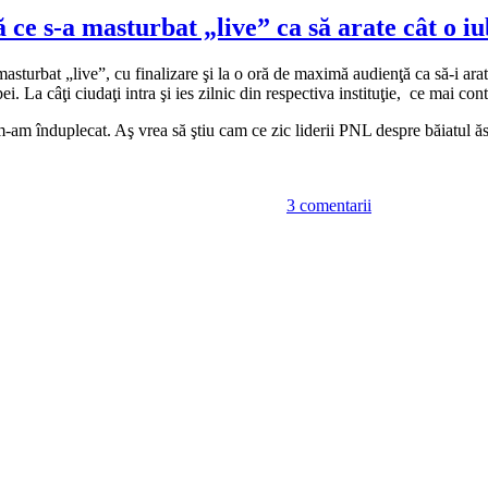
ministrului
Baconschi,
 ce s-a masturbat „live” ca să arate cât o 
imi
ţin
masturbat „live”, cu finalizare şi la o oră de maximă audienţă ca să-i a
rangul
i. La câţi ciudaţi intra şi ies zilnic din respectiva instituţie, ce mai con
şi
comentez,
 m-am înduplecat. Aş vrea să ştiu cam ce zic liderii PNL despre băiatul 
cu
serioazitate,
la
despre
Ce
sexorcizarea
3 comentarii
zic
Oanei
liberalii
Zăvoranu
despre
membrul
Tudy,
după
ce
s-
a
masturbat
„live”
ca
să
arate
cât