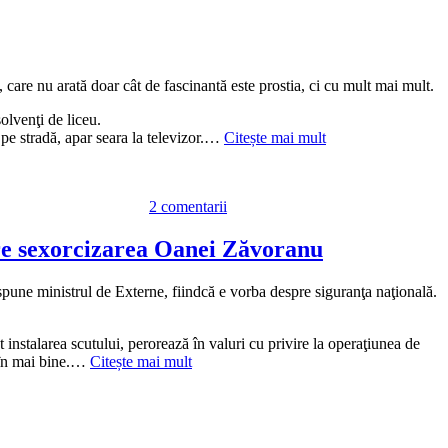
, care nu arată doar cât de fascinantă este prostia, ci cu mult mai mult.
ă
olvenţi de liceu.
 pe stradă, apar seara la televizor.…
Citește mai mult
i,
la
nu
Ignoranţa
2 comentarii
abisală
ă,
a
tinerilor
pre sexorcizarea Oanei Zăvoranu
care
au
 spune ministrul de Externe, fiindcă e vorba despre siguranţa naţională.
dat
BAC-
ul
instalarea scutului, perorează în valuri cu privire la operaţiunea de
ne
e în mai bine.…
Citește mai mult
arată
cine
a
reuşit
în