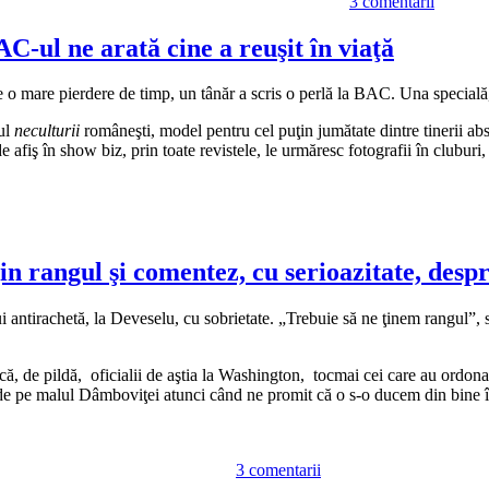
3 comentarii
Simion
se
întreabă
AC-ul ne arată cine a reuşit în viaţă
dacă
nu
ste o mare pierdere de timp, un tânăr a scris o perlă la BAC. Una specială
cumva
seamăn
pul
neculturii
româneşti, model pentru cel puţin jumătate dintre tinerii abs
cu
fiş în show biz, prin toate revistele, le urmăresc fotografii în cluburi,
Zelensk
Oana
Zăvora
e
pregătit
iar
in rangul şi comentez, cu serioazitate, des
Dăncilă
revine
ui antirachetă, la Deveselu, cu sobrietate. „Trebuie să ne ţinem rangul”,
ă, de pildă, oficialii de aştia la Washington, tocmai cei care au ordonat 
ii de pe malul Dâmboviţei atunci când ne promit că o s-o ducem din bin
la
Urmând
3 comentarii
sfatul