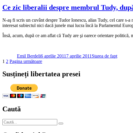
Ce zic liberalii despre membrul Tudy, după
N-aş fi scris un cuvânt despre Tudor Ionescu, alias
Tudy, cel care s-a 
interesat subiectul nici dacă junele mai lucra încă la Parlamentul Europe
Însă, acum, după ce am aflat că Tudy are şi oarece orientare politică,
Autor
Publicat
Categorii
pe
Emil Berdeli
6 aprilie 2011
7 aprilie 2011
Starea de fapt
Paginație
Pagină
Pagină
1
2
Pagina următoare
articole
Susțineți libertatea presei
Caută
Caută
Căutare
după: