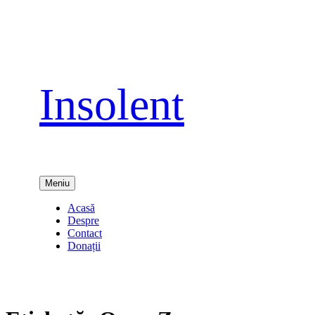
Sari
la
conținut
Insolent
Meniu
Acasă
Despre
Contact
Donații