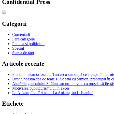
Confidential Press
Categorii
Comentarii
Fără categorie
Politica si politicieni
Special
Starea de fapt
Articole recente
File din metamorfoza lui Turcescu sau după ce a pupat în tur nis
Drona noastră cea de toate zilele față cu Simion, preocupat în c
Aiurările generalului Străinu sau nu-i nevoie ca prostia să fie r
Motivarea pupincurismului în exces
La Ankara, Ion Cristoiu! La Ankara, nu la Istanbul
Etichete