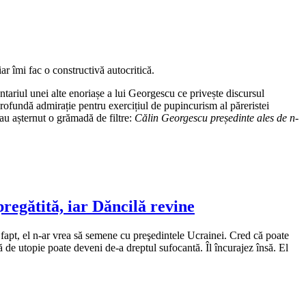
r îmi fac o constructivă autocritică.
ntariul unei alte enoriașe a lui Georgescu ce privește discursul
 profundă admirație pentru exercițiul de pupincurism al păreristei
u așternut o grămadă de filtre:
Călin Georgescu președinte ales de n-
egătită, iar Dăncilă revine
fapt, el n-ar vrea să semene cu preşedintele Ucrainei. Cred că poate
 de utopie poate deveni de-a dreptul sufocantă. Îl încurajez însă. El
e: