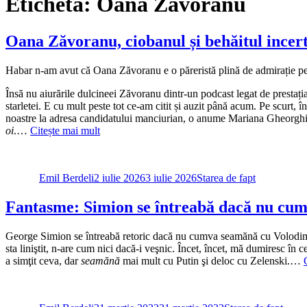
Etichetă:
Oana Zavoranu
Oana Zăvoranu, ciobanul și behăitul incert
Habar n-am avut că Oana Zăvoranu e o păreristă plină de admirație pent
Însă nu aiurările dulcineei Zăvoranu dintr-un podcast legat de prestați
starletei. E cu mult peste tot ce-am citit și auzit până acum. Pe scurt,
noastre la adresa candidatului manciurian, o anume Mariana Gheorghin
oi
.…
Citește mai mult
Autor
Publicat
Categorii
pe
Emil Berdeli
2 iulie 2026
3 iulie 2026
Starea de fapt
Fantasme: Simion se întreabă dacă nu cum
George Simion se întreabă retoric dacă nu cumva seamănă cu Volodimir Z
sta liniştit, n-are cum nici dacă-i veşnic. Încet, încet, mă dumiresc în c
a simţit ceva, dar
seamănă
mai mult cu Putin şi deloc cu Zelenski.…
Autor
Publicat
Categorii
pe