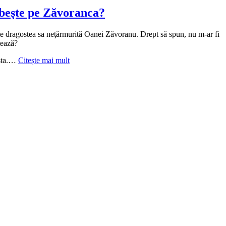
viaţă
iubeşte pe Zăvoranca?
rate dragostea sa neţărmurită Oanei Zăvoranu. Drept să spun, nu m-ar fi
tează?
ăsta.…
Citește mai mult