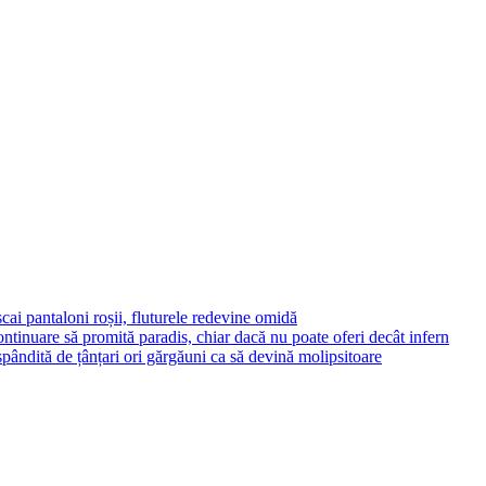
o
iubeşte
pe
Zăvoranca?
cai pantaloni roșii, fluturele redevine omidă
ontinuare să promită paradis, chiar dacă nu poate oferi decât infern
ăspândită de țânțari ori gărgăuni ca să devină molipsitoare