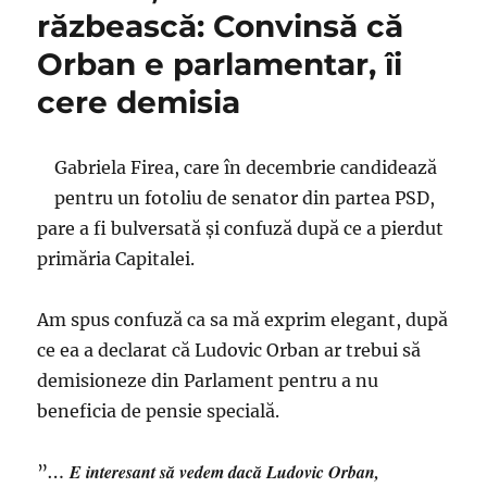
spune
răzbească: Convinsă că
că
Orban e parlamentar, îi
poate
fi
cere demisia
otrăvită
în
Parlament.
Gabriela Firea, care în decembrie candidează
Plutonul
de
pentru un fotoliu de senator din partea PSD,
moderatori
pare a fi bulversată şi confuză după ce a pierdut
de
primăria Capitalei.
la
Antena3
nu-
Am spus confuză ca sa mă exprim elegant, după
i
ce ea a declarat că Ludovic Orban ar trebui să
cere
nicio
demisioneze din Parlament pentru a nu
dovadă
beneficia de pensie specială.
… E interesant să vedem dacă Ludovic Orban,
”