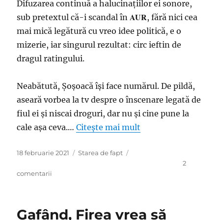
spun?
Difuzarea continuă a halucinaţiilor ei sonore,
Dispari!
AUR
sub pretextul că-i scandal în
, fără nici cea
Îţi
mai mică legătură cu vreo idee politică, e o
ordon
VIDEO
mizerie, iar singurul rezultat: circ ieftin de
dragul ratingului.
Neabătută, Şoşoacă îşi face numărul. De pildă,
aseară vorbea la tv despre o înscenare legată de
fiul ei şi niscai droguri, dar nu şi cine pune la
cale aşa ceva.…
Citește mai mult
Publicat
Categorii
18 februarie 2021
Starea de fapt
pe
2
la
comentarii
Halucinaţii
sonore:
Madam
Gafând, Firea vrea să
Şoşoacă