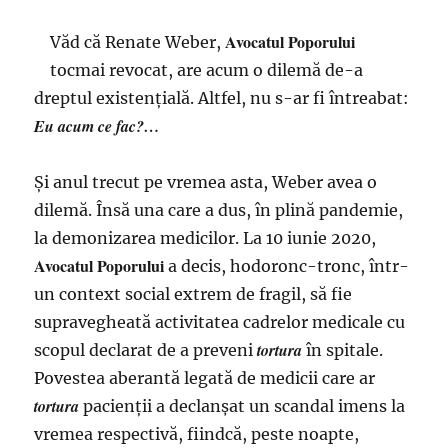
împărtăşesc
concepţiile
Avocatul Poporului
Văd că Renate Weber,
protestatarilor
tocmai revocat, are acum o dilemă de-a
AUR
dreptul existenţială. Altfel, nu s-ar fi întreabat:
Eu acum ce fac?…
Şi anul trecut pe vremea asta, Weber avea o
dilemă. Însă una care a dus, în plină pandemie,
la demonizarea medicilor. La 10 iunie 2020,
Avocatul Poporului
a decis, hodoronc-tronc, într-
un context social extrem de fragil, să fie
supravegheată activitatea cadrelor medicale cu
tortura
scopul declarat de a preveni
în spitale.
Povestea aberantă legată de medicii care ar
tortura
pacienţii a declanşat un scandal imens la
vremea respectivă, fiindcă, peste noapte,