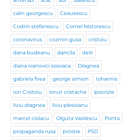
antena3
atac
aur
Basescu
calin georgescu
Ceausescu
Codrin stefanescu
Cornel Nistorescu
coronavirus
cozmin gusa
cristoiu
dana budeanu
dancila
delir
diana ivanovici sosoaca
Dragnea
gabriela firea
george simion
Iohannis
Ion Cristoiu
ionut cristache
ipocrizie
liviu dragnea
liviu plesoianu
marcel ciolacu
Olguta Vasilescu
Ponta
propaganda rusa
prostie
PSD