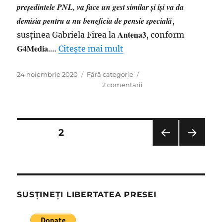
președintele PNL, va face un gest similar și își va da
demisia pentru a nu beneficia de pensie specială
,
Antena3
susţinea Gabriela Firea la
, conform
G4Media
.…
Citește mai mult
Publicat
Categorii
24 noiembrie 2020
Fără categorie
pe
la
2 comentarii
Gafând,
Firea
vrea
să
Paginație
PAGINĂ
2
răzbească:
Convinsă
PAGI
PAGI
articole
că
NA
NA
Orban
ANT
URM
ERIO
ĂTO
e
ARĂ
ARE
parlamentar,
SUSȚINEȚI LIBERTATEA PRESEI
îi
cere
demisia