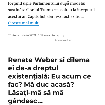
forţând uşile Parlamentului după modelul
susţinătorilor lui Trump ce asaltau la începutul
l
acestui an Capitoliu
, dar n-a fost să fie.…
Citește mai mult
Publicat
Categorii
23 decembrie 2021
Starea de fapt
pe
la
3 comentarii
George
Simion
şi
Renate Weber şi dilema
loviluţia
ratată
ei de-a dreptul
faţă
existenţială: Eu acum ce
cu
ipoteza
fac? Mă duc acasă?
că
SRI
Lăsați-mă să mă
are
gândesc…
oameni
care