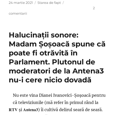
Publicat
Categorii
24 martie 2021
Starea de fapt
pe
2
la
comentarii
Belicosul
limbaj
de
Halucinaţii sonore:
aur
curat
Madam Şoşoacă spune că
din
poate fi otrăvită în
Parlament:
Ce
Parlament. Plutonul de
mă,
păduche…
moderatori de la Antena3
Bă,
nu-i cere nicio dovadă
dispari
de
aici,
tu
Nu este vina Dianei Ivanovici-Şoşoacă pentru
auzi
că televiziunile (mă refer în primul rând la
ce
RTV
Antena3
şi
) îi cultivă delirul seară de seară.
îți