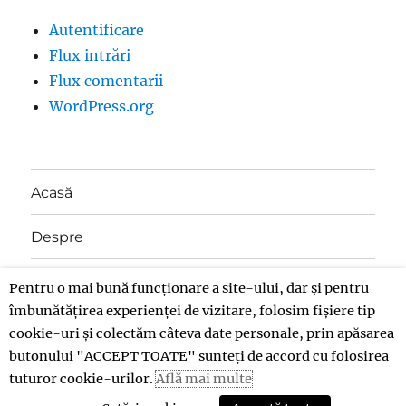
Autentificare
Flux intrări
Flux comentarii
WordPress.org
Acasă
Despre
Contact
Pentru o mai bună funcționare a site-ului, dar și pentru
îmbunătățirea experienței de vizitare, folosim fișiere tip
Donații
cookie-uri și colectăm câteva date personale, prin apăsarea
butonului "ACCEPT TOATE" sunteți de accord cu folosirea
tuturor cookie-urilor.
Află mai multe
Insolent
Politică de confidențialitate
Propulsat cu
mândrie de WordPress