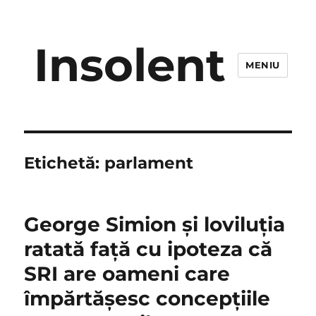
Insolent
MENIU
Etichetă:
parlament
George Simion şi loviluţia
ratată faţă cu ipoteza că
SRI are oameni care
împărtăşesc concepţiile