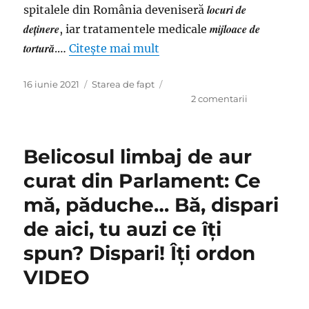
locuri de
spitalele din România deveniseră
deţinere
mijloace de
, iar tratamentele medicale
tortură
.…
Citește mai mult
Publicat
Categorii
16 iunie 2021
Starea de fapt
pe
la
2 comentarii
Renate
Weber
şi
Belicosul limbaj de aur
dilema
ei
curat din Parlament: Ce
de-
mă, păduche… Bă, dispari
a
dreptul
de aici, tu auzi ce îți
existenţială:
Eu
spun? Dispari! Îţi ordon
acum
VIDEO
ce
fac?
Mă