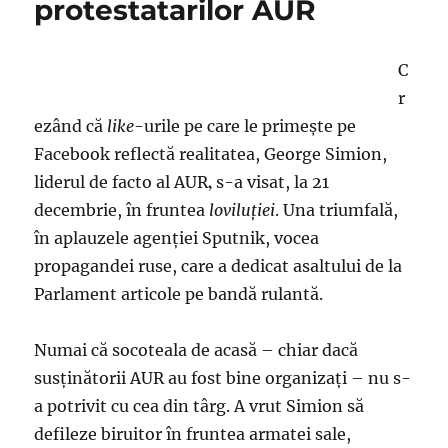
protestatarilor AUR
C
r
ezând că
like
-urile pe care le primeşte pe
Facebook reflectă realitatea, George Simion,
,
liderul de facto al AUR
s-a visat, la 21
decembrie, în fruntea
loviluţiei
. Una triumfală,
în aplauzele agenţiei Sputnik, vocea
propagandei ruse, care a dedicat asaltului de la
Parlament articole pe bandă rulantă.
Numai că socoteala de acasă – chiar dacă
susţinătorii AUR au fost bine organizaţi – nu s-
a potrivit cu cea din târg. A vrut Simion să
defileze biruitor în fruntea armatei sale,