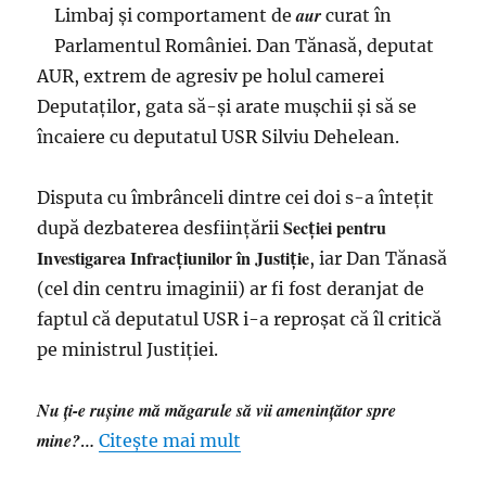
duc
aur
Limbaj şi comportament de
curat în
acasă?
Parlamentul României. Dan Tănasă, deputat
Lăsați-
AUR, extrem de agresiv pe holul camerei
mă
să
Deputaţilor, gata să-şi arate muşchii şi să se
mă
încaiere cu deputatul USR Silviu Dehelean.
gândesc…
Disputa cu îmbrânceli dintre cei doi s-a înteţit
Secţiei pentru
după dezbaterea desfiinţării
Investigarea Infracţiunilor în Justiţie
, iar Dan Tănasă
(cel din centru imaginii) ar fi fost deranjat de
faptul că deputatul USR i-a reproşat că îl critică
pe ministrul Justiţiei.
Nu ţi-e ruşine mă măgarule să vii ameninţător spre
mine?
…
Citește mai mult