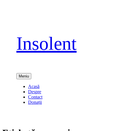
Sari
la
conținut
Insolent
Meniu
Acasă
Despre
Contact
Donații