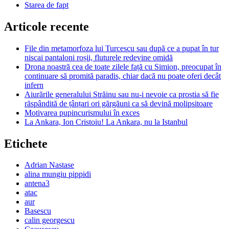
Starea de fapt
Articole recente
File din metamorfoza lui Turcescu sau după ce a pupat în tur
niscai pantaloni roșii, fluturele redevine omidă
Drona noastră cea de toate zilele față cu Simion, preocupat în
continuare să promită paradis, chiar dacă nu poate oferi decât
infern
Aiurările generalului Străinu sau nu-i nevoie ca prostia să fie
răspândită de țânțari ori gărgăuni ca să devină molipsitoare
Motivarea pupincurismului în exces
La Ankara, Ion Cristoiu! La Ankara, nu la Istanbul
Etichete
Adrian Nastase
alina mungiu pippidi
antena3
atac
aur
Basescu
calin georgescu