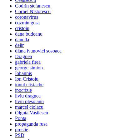
Ceausescu
Codrin stefanescu
Cornel Nistorescu
coronavirus
cozmin gusa
cristoiu
dana budeanu
dancila
delir
diana ivanovici sosoaca
Dragnea
gabriela firea
george simion
Iohannis
Ion Cristoiu
ionut cristache
ipocrizie
liviu dragnea
liviu plesoianu
marcel ciolacu
Olguta Vasilescu
Ponta
propaganda rusa
prostie
PSD