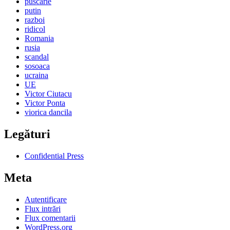
puscarie
putin
razboi
ridicol
Romania
rusia
scandal
sosoaca
ucraina
UE
Victor Ciutacu
Victor Ponta
viorica dancila
Legături
Confidential Press
Meta
Autentificare
Flux intrări
Flux comentarii
WordPress.org