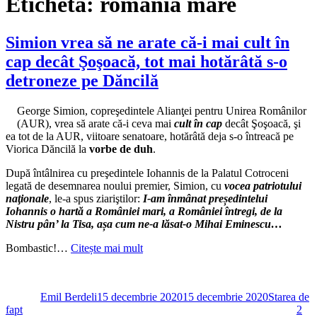
Etichetă:
romania mare
Simion vrea să ne arate că-i mai cult în
cap decât Şoşoacă, tot mai hotărâtă s-o
detroneze pe Dăncilă
George Simion, copreşedintele Alianţei pentru Unirea Românilor
(AUR), vrea să arate că-i ceva mai
cult în cap
decât Şoşoacă, şi
ea tot de la AUR, viitoare senatoare, hotărâtă deja s-o întreacă pe
Viorica Dăncilă la
vorbe de duh
.
După întâlnirea cu preşedintele Iohannis de la Palatul Cotroceni
legată de desemnarea noului premier, Simion, cu
vocea patriotului
naţionale
, le-a spus ziariştilor:
I-am înmânat președintelui
Iohannis o hartă a României mari, a României întregi, de la
Nistru pân’ la Tisa, așa cum ne-a lăsat-o Mihai Eminescu…
Bombastic!…
Citește mai mult
Autor
Publicat
Categorii
pe
Emil Berdeli
15 decembrie 2020
15 decembrie 2020
Starea de
fapt
2