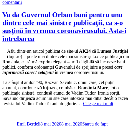
la
comentarii
Simion
vrea
Va da Guvernul Orban bani pentru una
să
dintre cele mai sinistre publicaţii, ca s-o
ne
arate
susţină în vremea coronavirusului. Asta-i
că-
întrebarea
i
mai
cult
Aflu dintr-un articol publicat de site-ul
AK24
că
Lumea Justiţiei
în
(luju.ro) – poate una dintre cele mai sinistre şi toxice publicaţii din
cap
România, ca să mă exprim elegant – ar fi eligibilă să incaseze bani
decât
publici, conform ordonanţei Guvenului de sprijinire a presei
care
Şoşoacă,
informează corect cetăţenii
în vremea coronavirusului.
tot
mai
La sfârşitul anilor ’90, Răzvan Savaliuc, omul care, cel puţin
hotărâtă
aparent, coordonează
luju.ro
, combătea
România Mare
, tot o
s-
publicaţie sinistră, condusă atunci de Vadim Tudor. Ironia sorţii,
o
Savaliuc dirijează acum un site care intoxică mai dihai decât o făcea
detroneze
revista lui Vadim Tudor în anii de glorie.…
Citește mai mult
pe
Autor
Publicat
Categorii
Dăncilă
pe
Emil Berdeli
8 mai 2020
8 mai 2020
Starea de fapt