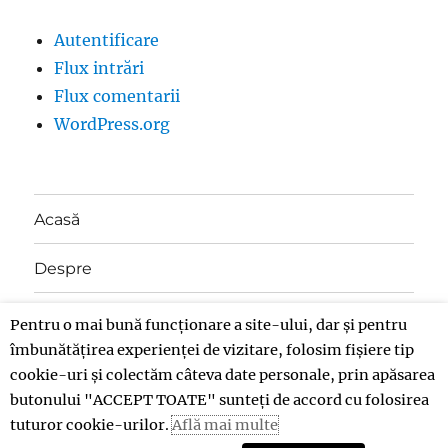
Autentificare
Flux intrări
Flux comentarii
WordPress.org
Acasă
Despre
Contact
Pentru o mai bună funcționare a site-ului, dar și pentru
îmbunătățirea experienței de vizitare, folosim fișiere tip
Donații
cookie-uri și colectăm câteva date personale, prin apăsarea
butonului "ACCEPT TOATE" sunteți de accord cu folosirea
tuturor cookie-urilor.
Află mai multe
Insolent
Politică de confidențialitate
Propulsat cu