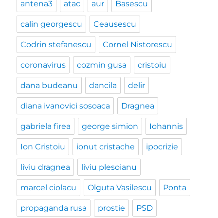
antena3
atac
aur
Basescu
calin georgescu
Ceausescu
Codrin stefanescu
Cornel Nistorescu
coronavirus
cozmin gusa
cristoiu
dana budeanu
dancila
delir
diana ivanovici sosoaca
Dragnea
gabriela firea
george simion
Iohannis
Ion Cristoiu
ionut cristache
ipocrizie
liviu dragnea
liviu plesoianu
marcel ciolacu
Olguta Vasilescu
Ponta
propaganda rusa
prostie
PSD