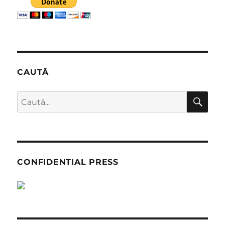
un
pacient
de
lux
CAUTĂ
CĂ
Caută
după:
CONFIDENTIAL PRESS