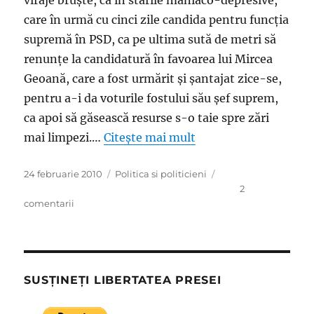
viraje bruşte, ca în stările maniaco-depresive,
care în urmă cu cinci zile candida pentru funcţia
supremă în PSD, ca pe ultima sută de metri să
renunţe la candidatură în favoarea lui Mircea
Geoană, care a fost urmărit şi şantajat zice-se,
pentru a-i da voturile fostului său şef suprem,
ca apoi să găsească resurse s-o taie spre zări
mai limpezi.…
Citește mai mult
Publicat
Categorii
24 februarie 2010
Politica si politicieni
pe
2
la
comentarii
Salonul
independenţilor
s-
a
mai
SUSȚINEȚI LIBERTATEA PRESEI
procopsit
cu