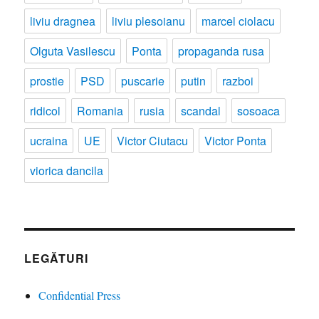
liviu dragnea
liviu plesoianu
marcel ciolacu
Olguta Vasilescu
Ponta
propaganda rusa
prostie
PSD
puscarie
putin
razboi
ridicol
Romania
rusia
scandal
sosoaca
ucraina
UE
Victor Ciutacu
Victor Ponta
viorica dancila
LEGĂTURI
Confidential Press