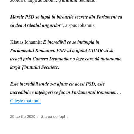
Ţinutului Secuiesc
manele
asurzitoare
cât
Marele PSD se luptă în birourile secrete din Parlament ca
cuprinde
să dea Ardealul ungurilor
”, a spus Iohannis.
Klauas Iohannis:
E incredibil ce se întâmplă în
Parlamentul României. PSD-ul a ajutat UDMR-ul să
treacă prin Camera Deputaților o lege care dă autonomie
largă Ținutului Secuiesc.
Este incredibil unde s-a ajuns cu acest PSD, este
incredibil ce înțelegeri se fac în Parlamentul României.
…
Citește mai mult
Publicat
Categorii
29 aprilie 2020
Starea de fapt
pe