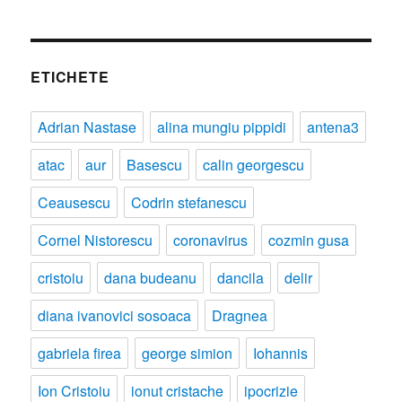
ETICHETE
Adrian Nastase
alina mungiu pippidi
antena3
atac
aur
Basescu
calin georgescu
Ceausescu
Codrin stefanescu
Cornel Nistorescu
coronavirus
cozmin gusa
cristoiu
dana budeanu
dancila
delir
diana ivanovici sosoaca
Dragnea
gabriela firea
george simion
Iohannis
Ion Cristoiu
ionut cristache
ipocrizie