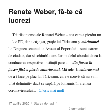
Renate Weber, fă-te că
lucrezi
Trăirile intense ale Renatei Weber – cea care a pierdut un
loc PE, dar a câştigat, graţie lui Tăriceanu şi
mărinimiei
lui Dragnea scaunul de Avocat al Poporului – sunt extrem
de ciudate, dar şi schimbătoare. Iar modelul abordat de ea la
conducerea respectivei instituţii pare a fi:
din fiasco în
fiasco fără a pierde entuziasmul
. Mă refer la
entuziasmul
de a-i face pe plac lui Tăriceanu, care e convis că nu va fi
uitat defininitiv dacă se supără pe Iohannis în vremea
coronavirusului.…
Citește mai mult
Publicat
Categorii
17 aprilie 2020
Starea de fapt
pe
la
2 comentarii