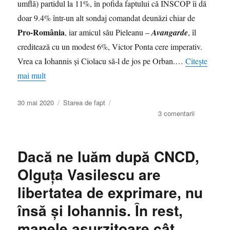
umflă) partidul la 11%, în pofida faptului că INSCOP îi dă
doar 9.4% într-un alt sondaj comandat deunăzi chiar de
Pro-România
, iar amicul său Pieleanu –
Avangarde
, îl
creditează cu un modest 6%, Victor Ponta cere imperativ.
Vrea ca Iohannis şi Ciolacu să-l de jos pe Orban.…
Citește
mai mult
Publicat
Categorii
30 mai 2020
Starea de fapt
pe
la
3 comentarii
Ponta
rămâne
acelaşi:
Dacă ne luăm după CNCD,
palavre,
gargară,
Olguţa Vasilescu are
mania
libertatea de exprimare, nu
grandorii.
Lovit
însă şi Iohannis. În rest,
de
aroganţă,
manele asurzitoare cât