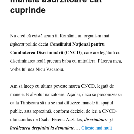
are
cuprinde
cereri
imperioase
către
Iohannis
şi
Nu cred că există acum în România un organism mai
Ciolacu
Consiliului Național pentru
infectat
politic decât
Combaterea Discriminării (CNCD)
, care are legătură cu
discriminarea reală precum baba cu mitraliera. Părerea mea,
vorba lu’ nea Nicu Văcăroiu.
Am să încep cu ultima poveste marca CNCD, legată de
manele. E absolut năucitoare. Aşadar, dacă se preconizează
ca la Timişoara să nu se mai difuzeze manele în spaţiul
public, asta reprezintă, conform deciziei de ieri a CNCD-
ului condus de Csaba Ferenc Asztalos,
discriminare și
încălcarea dreptului la demnitate
.…
Citește mai mult