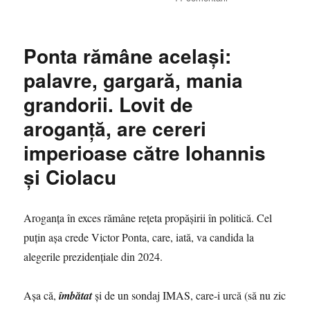
Năstase,
aroganţa
supremă:
Ponta rămâne acelaşi:
Vrea
să
palavre, gargară, mania
fie
grandorii. Lovit de
felicitat
de
aroganţă, are cereri
Iohannis
şi
imperioase către Iohannis
de
şi Ciolacu
Orban,
chiar
dacă
i-
Aroganţa în exces rămâne reţeta propăşirii în politică. Cel
a
puţin aşa crede Victor Ponta, care, iată, va candida la
dat
alegerile prezidențiale din 2024.
în
judecată
Aşa că,
îmbătat
şi de un sondaj IMAS, care-i urcă (să nu zic