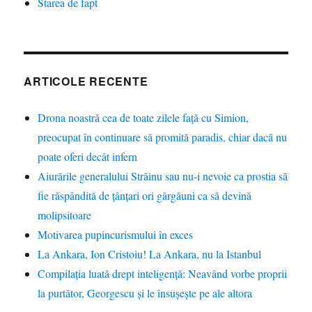
Starea de fapt
ARTICOLE RECENTE
Drona noastră cea de toate zilele față cu Simion,
preocupat în continuare să promită paradis, chiar dacă nu
poate oferi decât infern
Aiurările generalului Străinu sau nu-i nevoie ca prostia să
fie răspândită de țânțari ori gărgăuni ca să devină
molipsitoare
Motivarea pupincurismului în exces
La Ankara, Ion Cristoiu! La Ankara, nu la Istanbul
Compilația luată drept inteligență: Neavând vorbe proprii
la purtător, Georgescu și le însușește pe ale altora