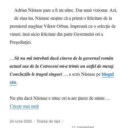
Adrian Năstase pare a fi un uituc. Dar unul vizionar. Azi,
de ziua lui, Năstase susţine că a primit o felicitare de la
premierul maghiar Viktor Orban, împreună cu o selecţie de
vinuri, însă nicio felicitate din parte Guvernului ori a
Preşedinţiei.
…
Să nu mă intrebati dacă cineva de la guvernul român
actual sau de la Cotroceni mi-a trimis un astfel de mesaj.
blogul
Concluziile le trageti singuri
…, a scris Năstase pe
său
.
Nu ştiu dacă Năstase e uituc ori n-are ţinere de minte.…
Citește mai mult
Publicat
Categorii
24 iunie 2020
Starea de fapt
pe
la
11 comentarii