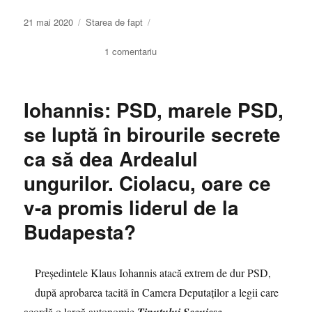
Publicat
Categorii
21 mai 2020
Starea de fapt
pe
la
1 comentariu
Dacă
ne
luăm
Iohannis: PSD, marele PSD,
după
CNCD,
se luptă în birourile secrete
Olguţa
ca să dea Ardealul
Vasilescu
are
ungurilor. Ciolacu, oare ce
libertatea
de
v-a promis liderul de la
exprimare,
Budapesta?
nu
însă
şi
Iohannis.
Preşedintele Klaus Iohannis atacă extrem de dur PSD,
În
după aprobarea tacită în Camera Deputaţilor a legii care
rest,
acordă o largă autonomie
.