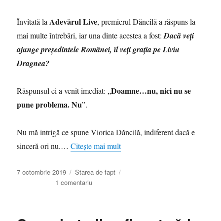
Adevărul Live
Învitată la
, premierul Dăncilă a răspuns la
mai multe întrebări, iar una dinte acestea a fost:
Dacă veţi
ajunge preşedintele Românei, îl veţi graţia pe Liviu
Dragnea?
Doamne…nu, nici nu se
Răspunsul ei a venit imediat: „
pune problema. Nu
”.
Nu mă intrigă ce spune Viorica Dăncilă, indiferent dacă e
sinceră ori nu.…
Citește mai mult
Publicat
Categorii
7 octombrie 2019
Starea de fapt
pe
la
1 comentariu
Întrebată
dacă
îl