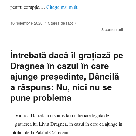
pentru corupţie.…
Citește mai mult
Publicat
Categorii
16 noiembrie 2020
Starea de fapt
pe
la
3 comentarii
Ridicol
fără
frontier
Întrebată dacă îl graţiază pe
Propag
rusă
Dragnea în cazul în care
ni
ajunge preşedinte, Dăncilă
l-
a
a răspuns: Nu, nici nu se
hărăzit
pe
pune problema
Adrian
Năstas
preşedi
Viorica Dăncilă a răspuns la o întrebare legată de
graţierea lui Liviu Dragnea, în cazul în care ea ajunge în
fotoliul de la Palatul Cotroceni.