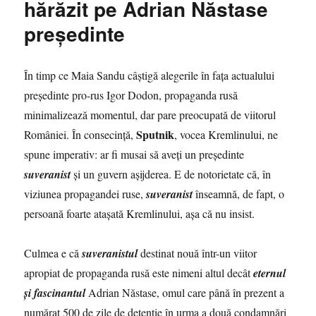
hărăzit pe Adrian Năstase
nici
măcar
preşedinte
nu
simulează
că
În timp ce Maia Sandu câştigă alegerile în faţa actualului
ar
avea
preşedinte pro-rus Igor Dodon, propaganda rusă
idei
minimalizează momentul, dar pare preocupată de viitorul
proprii
Sputnik
României. În consecinţă,
, vocea Kremlinului, ne
spune imperativ: ar fi musai să aveţi un preşedinte
suveranist
şi un guvern aşijderea. E de notorietate că, în
viziunea propagandei ruse,
suveranist
înseamnă, de fapt, o
persoană foarte ataşată Kremlinului, aşa că nu insist.
Culmea e că
suveranistul
destinat nouă într-un viitor
apropiat de propaganda rusă este nimeni altul decât
eternul
şi fascinantul
Adrian Năstase, omul care până în prezent a
numărat 500 de zile de detenţie în urma a două condamnări