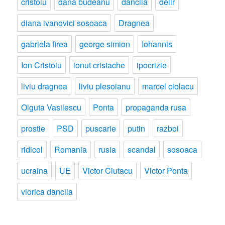
cristoiu
dana budeanu
dancila
delir
diana ivanovici sosoaca
Dragnea
gabriela firea
george simion
Iohannis
Ion Cristoiu
ionut cristache
ipocrizie
liviu dragnea
liviu plesoianu
marcel ciolacu
Olguta Vasilescu
Ponta
propaganda rusa
prostie
PSD
puscarie
putin
razboi
ridicol
Romania
rusia
scandal
sosoaca
ucraina
UE
Victor Ciutacu
Victor Ponta
viorica dancila