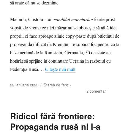
să arate că nu se dezminte.
decât
atât
Mai nou, Cristoiu – un
candidat manciurian
foarte prost
vopsit, de vreme ce nici măcar nu se obosește să aibă idei
proprii, ci face aproape zilnic copy-paste după buletinul de
propagandă difuzat de Kremlin – e supărat foc pentru că la
baza aeriană de la Ramstein, Germania, 50 de state au
hotărât să sprijine în continuare Ucraina în războiul cu
Federația Rusă.…
Citește mai mult
Publicat
Categorii
22 ianuarie 2023
Starea de fapt
pe
la
2 comentarii
Candidatul
manciurian
al
Ridicol fără frontiere:
lui
Marcel
Propaganda rusă ni l-a
Ciolacu