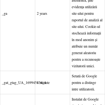
asemenea, ține
evidența utilizării
_ga
2 years
site-ului pentru
raportul de analiză al
site-ului. Cookie-ul
stochează informații
în mod anonim și
atribuie un număr
generat aleatoriu
pentru a recunoaște
vizitatorii unici.
Setată de Google
_gat_gtag_UA_169945434_1
1 minute
pentru a distinge
intre utilizatorii.
Instalat de Google