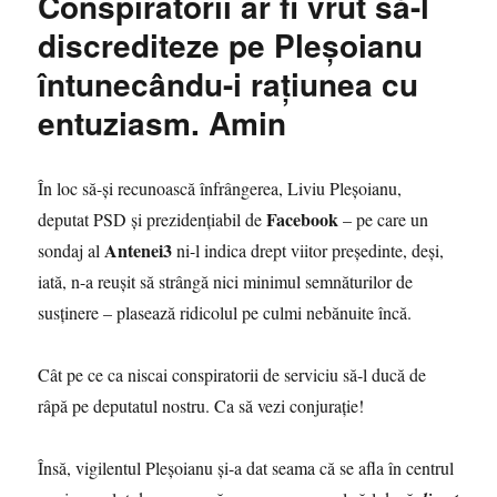
Conspiratorii ar fi vrut să-l
graţiază
pe
discrediteze pe Pleşoianu
Dragnea
întunecându-i raţiunea cu
în
cazul
entuziasm. Amin
în
care
ajunge
În loc să-şi recunoască înfrângerea, Liviu Pleşoianu,
preşedinte,
Dăncilă
Facebook
deputat PSD şi prezidenţiabil de
– pe care un
a
Antenei3
sondaj al
ni-l indica drept viitor preşedinte, deşi,
răspuns:
iată, n-a reuşit să strângă nici minimul semnăturilor de
Nu,
nici
susţinere – plasează ridicolul pe culmi nebănuite încă.
nu
se
Cât pe ce ca niscai conspiratorii de serviciu să-l ducă de
pune
problema
râpă pe deputatul nostru. Ca să vezi conjuraţie!
Însă, vigilentul Pleşoianu şi-a dat seama că se afla în centrul