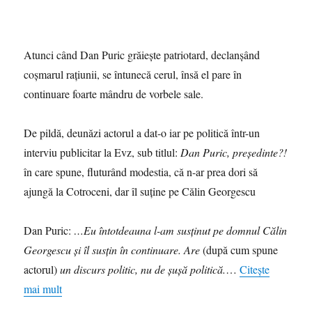
Atunci când Dan Puric grăiește patriotard, declanșând
coșmarul rațiunii, se întunecă cerul, însă el pare în
continuare foarte mândru de vorbele sale.
De pildă, deunăzi actorul a dat-o iar pe politică într-un
interviu publicitar la Evz, sub titlul:
Dan Puric, președinte?!
în care spune, fluturând modestia, că n-ar prea dori să
ajungă la Cotroceni, dar îl suține pe Călin Georgescu
Dan Puric:
…Eu întotdeauna l-am susținut pe domnul Călin
Georgescu și îl susțin în continuare. Are
(după cum spune
actorul)
un discurs politic, nu de șușă politică.
…
Citește
mai mult