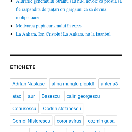
Aiurările generalului Străinu sau nu-i nevoie ca prostia să
fie răspândită de țânțari ori gărgăuni ca să devină
molipsitoare
Motivarea pupincurismului în exces
La Ankara, Ion Cristoiu! La Ankara, nu la Istanbul
ETICHETE
Adrian Nastase
alina mungiu pippidi
antena3
atac
aur
Basescu
calin georgescu
Ceausescu
Codrin stefanescu
Cornel Nistorescu
coronavirus
cozmin gusa