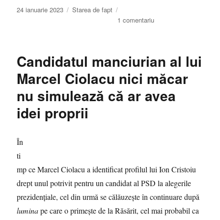
Publicat
Categorii
24 ianuarie 2023
Starea de fapt
pe
la
1 comentariu
Dan
Puric
îl
Candidatul manciurian al lui
susține
pe
Marcel Ciolacu nici măcar
Călin
nu simulează că ar avea
Georgescu
ca
idei proprii
să
fim
ce-
În
am
fost
ti
în
mp ce Marcel Ciolacu a identificat profilul lui Ion Cristoiu
comunism,
drept unul potrivit pentru un candidat al PSD la alegerile
ba
chiar
prezidențiale, cel din urmă se călăuzește în continuare după
mai
lumina
pe care o primește de la Răsărit, cel mai probabil ca
rău