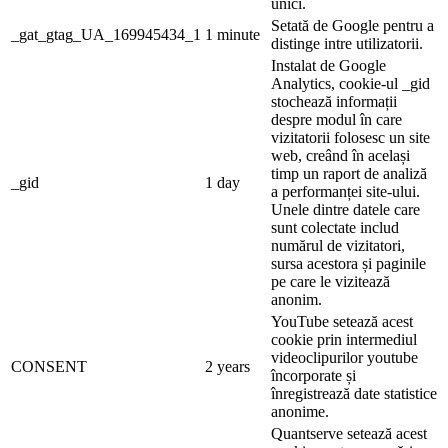
unici.
Setată de Google pentru a
_gat_gtag_UA_169945434_1
1 minute
distinge intre utilizatorii.
Instalat de Google
Analytics, cookie-ul _gid
stochează informații
despre modul în care
vizitatorii folosesc un site
web, creând în același
timp un raport de analiză
_gid
1 day
a performanței site-ului.
Unele dintre datele care
sunt colectate includ
numărul de vizitatori,
sursa acestora și paginile
pe care le vizitează
anonim.
YouTube setează acest
cookie prin intermediul
videoclipurilor youtube
CONSENT
2 years
încorporate și
înregistrează date statistice
anonime.
Quantserve setează acest