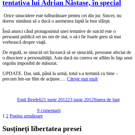
tentativa lui Adrian Năstase, în special
Orice sinucidere este tulburătoare pentru cei din jur. Sincer, nu
doresc nimănui să o ducă o asemenea faptă la bun sfârşit.
Însă atunci când protagonistul unei tentative de suicid este o
persoană publică ori un om de stat, o să-i fie foarte greu să mai
vorbească despre viaţă.
De regulă, se sinucid ori încearcă să se sinucidă, persoane afectat de
o disociere a personalităţii. Asta dacă nu cumva ne aflăm în faţa unui
orgoliu imposibil de măsurat.
UPDATE. Dar, iată, până la urmă, totul s-a termină cu bine –
precum într-un film de acţiune.…
Citește mai mult
Autor
Publicat
Categorii
pe
Emil Berdeli
21 iunie 2012
23 iunie 2012
Starea de fapt
la
9 comentarii
Paginație
Pagină
Pagină
Despre
1
2
Pagina următoare
sinucidere,
articole
în
Susțineți libertatea presei
general.