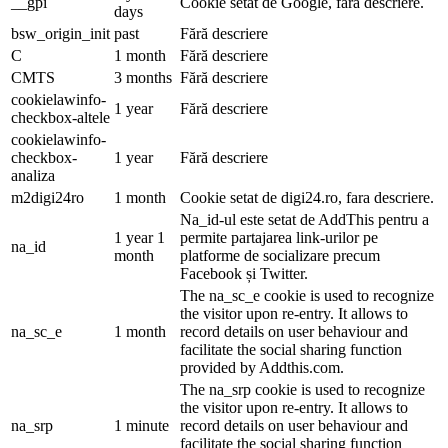
__gpi
Cookie setat de Google, fara descriere.
days
bsw_origin_init
past
Fără descriere
C
1 month
Fără descriere
CMTS
3 months
Fără descriere
cookielawinfo-
1 year
Fără descriere
checkbox-altele
cookielawinfo-
checkbox-
1 year
Fără descriere
analiza
m2digi24ro
1 month
Cookie setat de digi24.ro, fara descriere.
Na_id-ul este setat de AddThis pentru a
1 year 1
permite partajarea link-urilor pe
na_id
month
platforme de socializare precum
Facebook și Twitter.
The na_sc_e cookie is used to recognize
the visitor upon re-entry. It allows to
na_sc_e
1 month
record details on user behaviour and
facilitate the social sharing function
provided by Addthis.com.
The na_srp cookie is used to recognize
the visitor upon re-entry. It allows to
na_srp
1 minute
record details on user behaviour and
facilitate the social sharing function