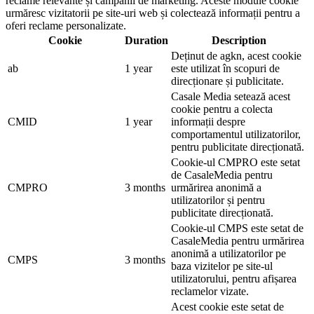
reclame relevante și campanii de marketing. Aceste module cookie
urmăresc vizitatorii pe site-uri web și colectează informații pentru a
oferi reclame personalizate.
Cookie
Duration
Description
Deținut de agkn, acest cookie
ab
1 year
este utilizat în scopuri de
direcționare și publicitate.
Casale Media setează acest
cookie pentru a colecta
CMID
1 year
informații despre
comportamentul utilizatorilor,
pentru publicitate direcționată.
Cookie-ul CMPRO este setat
de CasaleMedia pentru
CMPRO
3 months
urmărirea anonimă a
utilizatorilor și pentru
publicitate direcționată.
Cookie-ul CMPS este setat de
CasaleMedia pentru urmărirea
anonimă a utilizatorilor pe
CMPS
3 months
baza vizitelor pe site-ul
utilizatorului, pentru afișarea
reclamelor vizate.
Acest cookie este setat de