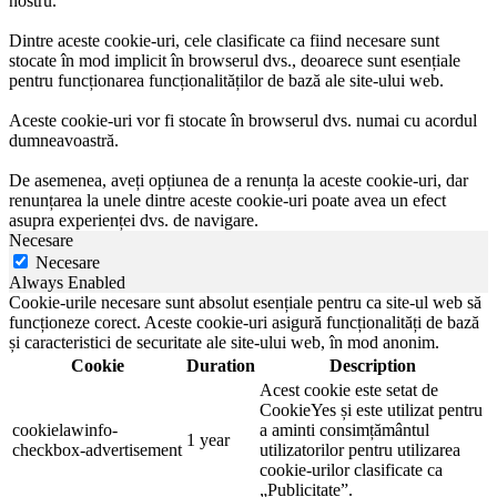
nostru.
Dintre aceste cookie-uri, cele clasificate ca fiind necesare sunt
stocate în mod implicit în browserul dvs., deoarece sunt esențiale
pentru funcționarea funcționalităților de bază ale site-ului web.
Aceste cookie-uri vor fi stocate în browserul dvs. numai cu acordul
dumneavoastră.
De asemenea, aveți opțiunea de a renunța la aceste cookie-uri, dar
renunțarea la unele dintre aceste cookie-uri poate avea un efect
asupra experienței dvs. de navigare.
Necesare
Necesare
Always Enabled
Cookie-urile necesare sunt absolut esențiale pentru ca site-ul web să
funcționeze corect. Aceste cookie-uri asigură funcționalități de bază
și caracteristici de securitate ale site-ului web, în mod anonim.
Cookie
Duration
Description
Acest cookie este setat de
CookieYes și este utilizat pentru
cookielawinfo-
a aminti consimțământul
1 year
checkbox-advertisement
utilizatorilor pentru utilizarea
cookie-urilor clasificate ca
„Publicitate”.