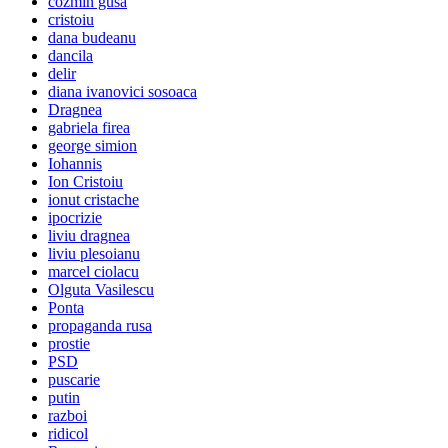
cozmin gusa
cristoiu
dana budeanu
dancila
delir
diana ivanovici sosoaca
Dragnea
gabriela firea
george simion
Iohannis
Ion Cristoiu
ionut cristache
ipocrizie
liviu dragnea
liviu plesoianu
marcel ciolacu
Olguta Vasilescu
Ponta
propaganda rusa
prostie
PSD
puscarie
putin
razboi
ridicol