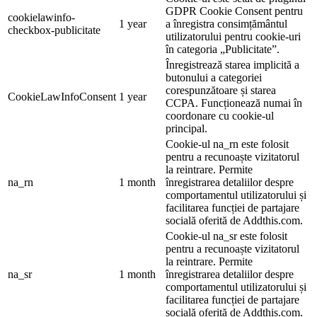
GDPR Cookie Consent pentru
cookielawinfo-
1 year
a înregistra consimțământul
checkbox-publicitate
utilizatorului pentru cookie-uri
în categoria „Publicitate”.
Înregistrează starea implicită a
butonului a categoriei
corespunzătoare și starea
CookieLawInfoConsent
1 year
CCPA. Funcționează numai în
coordonare cu cookie-ul
principal.
Cookie-ul na_rn este folosit
pentru a recunoaște vizitatorul
la reintrare. Permite
na_rn
1 month
înregistrarea detaliilor despre
comportamentul utilizatorului și
facilitarea funcției de partajare
socială oferită de Addthis.com.
Cookie-ul na_sr este folosit
pentru a recunoaște vizitatorul
la reintrare. Permite
na_sr
1 month
înregistrarea detaliilor despre
comportamentul utilizatorului și
facilitarea funcției de partajare
socială oferită de Addthis.com.