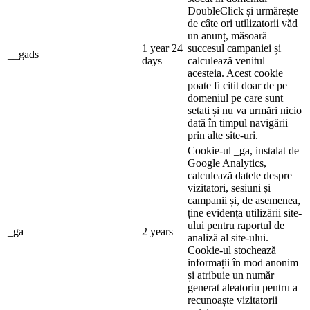
DoubleClick și urmărește
de câte ori utilizatorii văd
un anunț, măsoară
1 year 24
succesul campaniei și
__gads
days
calculează venitul
acesteia. Acest cookie
poate fi citit doar de pe
domeniul pe care sunt
setati și nu va urmări nicio
dată în timpul navigării
prin alte site-uri.
Cookie-ul _ga, instalat de
Google Analytics,
calculează datele despre
vizitatori, sesiuni și
campanii și, de asemenea,
ține evidența utilizării site-
ului pentru raportul de
_ga
2 years
analiză al site-ului.
Cookie-ul stochează
informații în mod anonim
și atribuie un număr
generat aleatoriu pentru a
recunoaște vizitatorii