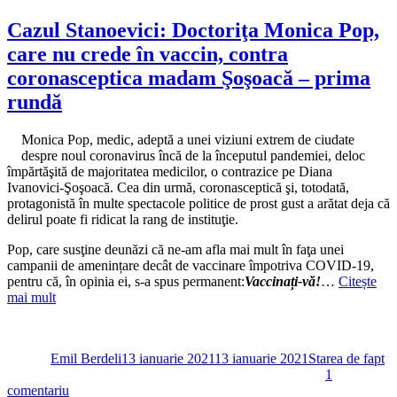
Cozmin
Guşă
Cazul Stanoevici: Doctoriţa Monica Pop,
preamăreşte
care nu crede în vaccin, contra
ipocrizia
lui
coronasceptica madam Şoşoacă – prima
Putin
rundă
sau
demonii
nu
Monica Pop, medic, adeptă a unei viziuni extrem de ciudate
mai
despre noul coronavirus încă de la începutul pandemiei, deloc
cumpăra
împărtăşită de majoritatea medicilor, o contrazice pe Diana
de
Ivanovici-Şoşoacă. Cea din urmă, coronasceptică şi, totodată,
multă
protagonistă în multe spectacole politice de prost gust a arătat deja că
vreme
delirul poate fi ridicat la rang de instituţie.
suflete
Pop, care susţine deunăzi că ne-am afla mai mult în faţa unei
campanii de amenințare decât de vaccinare împotriva COVID-19,
pentru că, în opinia ei, s-a spus permanent:
Vaccinați-vă!
…
Citește
mai mult
Autor
Publicat
Categorii
pe
Emil Berdeli
13 ianuarie 2021
13 ianuarie 2021
Starea de fapt
1
la
comentariu