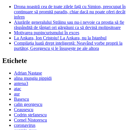
Drona noastră cea de toate zilele față cu Simion, preocupat în
continuare să promită paradis, chiar dacă nu poate oferi decât
infern
Aiurările generalului Străinu sau nu-i nevoie ca prostia să fie
răspândită de țânțari ori gărgăuni ca să devină molipsitoare
Motivarea pupincurismului în exces
La Ankara, Ion Cristoiu! La Ankara, nu la Istanbul
Compilația luată drept inteligență: Neavând vorbe proprii la
purtător, Georgescu și le însușește pe ale altora
Etichete
Adrian Nastase
alina mungiu pippidi
antena3
atac
aur
Basescu
calin georgescu
Ceausescu
Codrin stefanescu
Cornel Nistorescu
coronavirus