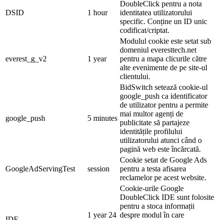
DoubleClick pentru a nota
DSID
1 hour
identitatea utilizatorului
specific. Conține un ID unic
codificat/criptat.
Modulul cookie este setat sub
domeniul everesttech.net
everest_g_v2
1 year
pentru a mapa clicurile către
alte evenimente de pe site-ul
clientului.
BidSwitch setează cookie-ul
google_push ca identificator
de utilizator pentru a permite
mai multor agenți de
google_push
5 minutes
publicitate să partajeze
identitățile profilului
utilizatorului atunci când o
pagină web este încărcată.
Cookie setat de Google Ads
GoogleAdServingTest
session
pentru a testa afisarea
reclamelor pe acest website.
Cookie-urile Google
DoubleClick IDE sunt folosite
pentru a stoca informații
1 year 24
despre modul în care
IDE