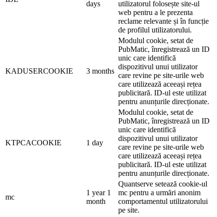
days
utilizatorul folosește site-ul
web pentru a le prezenta
reclame relevante și în funcție
de profilul utilizatorului.
Modulul cookie, setat de
PubMatic, înregistrează un ID
unic care identifică
dispozitivul unui utilizator
KADUSERCOOKIE
3 months
care revine pe site-urile web
care utilizează aceeași rețea
publicitară. ID-ul este utilizat
pentru anunțurile direcționate.
Modulul cookie, setat de
PubMatic, înregistrează un ID
unic care identifică
dispozitivul unui utilizator
KTPCACOOKIE
1 day
care revine pe site-urile web
care utilizează aceeași rețea
publicitară. ID-ul este utilizat
pentru anunțurile direcționate.
Quantserve setează cookie-ul
1 year 1
mc pentru a urmări anonim
mc
month
comportamentul utilizatorului
pe site.