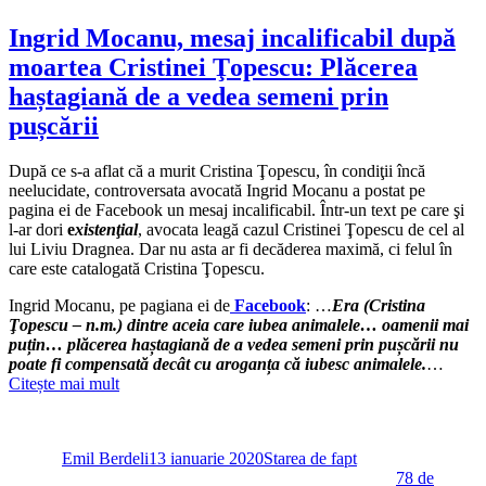
Cazul
Stanoevici:
Ingrid Mocanu, mesaj incalificabil după
Doctoriţa
moartea Cristinei Ţopescu: Plăcerea
Monica
Pop,
haștagiană de a vedea semeni prin
care
pușcării
nu
crede
în
După ce s-a aflat că a murit Cristina Ţopescu, în condiţii încă
vaccin,
neelucidate, controversata avocată Ingrid Mocanu a postat pe
contra
pagina ei de Facebook un mesaj incalificabil. Într-un text pe care şi
coronasceptica
l-ar dori
e
xistenţial
, avocata leagă cazul Cristinei Ţopescu de cel al
madam
lui Liviu Dragnea. Dar nu asta ar fi decăderea maximă, ci felul în
Şoşoacă
care este catalogată Cristina Ţopescu.
–
prima
Ingrid Mocanu, pe pagiana ei de
Facebook
: …
Era (Cristina
rundă
Ţopescu – n.m.) dintre aceia care iubea animalele… oamenii mai
puțin… plăcerea haștagiană de a vedea semeni prin pușcării nu
poate fi compensată decât cu aroganța că iubesc animalele.
…
Citește mai mult
Autor
Publicat
Categorii
pe
Emil Berdeli
13 ianuarie 2020
Starea de fapt
78 de