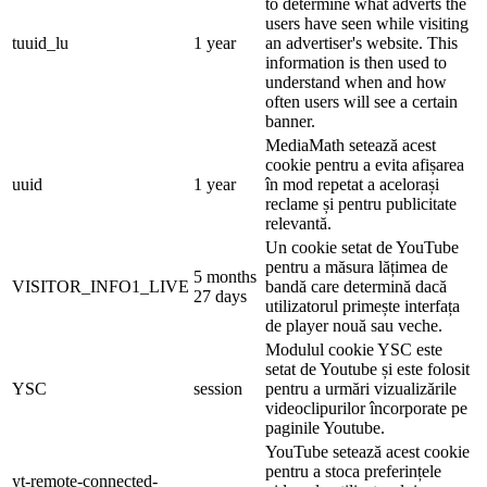
to determine what adverts the
users have seen while visiting
tuuid_lu
1 year
an advertiser's website. This
information is then used to
understand when and how
often users will see a certain
banner.
MediaMath setează acest
cookie pentru a evita afișarea
uuid
1 year
în mod repetat a acelorași
reclame și pentru publicitate
relevantă.
Un cookie setat de YouTube
pentru a măsura lățimea de
5 months
VISITOR_INFO1_LIVE
bandă care determină dacă
27 days
utilizatorul primește interfața
de player nouă sau veche.
Modulul cookie YSC este
setat de Youtube și este folosit
YSC
session
pentru a urmări vizualizările
videoclipurilor încorporate pe
paginile Youtube.
YouTube setează acest cookie
pentru a stoca preferințele
yt-remote-connected-