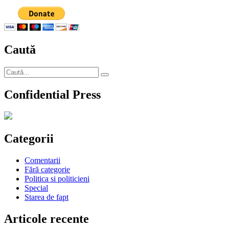
Despre
tentativa
lui
Adrian
Năstase,
Caută
în
special
Caută
Căutare
după:
Confidential Press
Categorii
Comentarii
Fără categorie
Politica si politicieni
Special
Starea de fapt
Articole recente