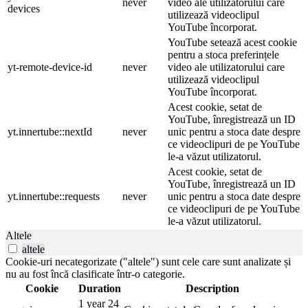
never
video ale utilizatorului care
devices
utilizează videoclipul
YouTube încorporat.
YouTube setează acest cookie
pentru a stoca preferințele
yt-remote-device-id
never
video ale utilizatorului care
utilizează videoclipul
YouTube încorporat.
Acest cookie, setat de
YouTube, înregistrează un ID
yt.innertube::nextId
never
unic pentru a stoca date despre
ce videoclipuri de pe YouTube
le-a văzut utilizatorul.
Acest cookie, setat de
YouTube, înregistrează un ID
yt.innertube::requests
never
unic pentru a stoca date despre
ce videoclipuri de pe YouTube
le-a văzut utilizatorul.
Altele
altele
Cookie-uri necategorizate ("altele") sunt cele care sunt analizate și
nu au fost încă clasificate într-o categorie.
Cookie
Duration
Description
1 year 24