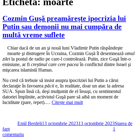
Etichetă:
moarte
Cozmin Guşă preamăreşte ipocrizia lui
Putin sau demonii nu mai cumpăra de
multă vreme suflete
Chiar dacă de un an şi nouă luni Vladimir Putin răspândeşte
moarte şi distrugere în Ucraina, Cozmin Gușă îl desemnează
omul
zilei
la postul de radio pe care-l controlează. Putin, zice Guşă într-o
emisiune, ar fi
creștinul care cere pacea
în conflictul dintre Israel şi
mişcarea islamistă Hamas.
Nu cred că trebuie să insist asupra ipocriziei lui Putin a cărui
declaraţie în favoarea
păcii
e, în realitate, doar un atac la adresa
SUA. Spun însă că, deşi mulţumit de el însuşi, cu sentimentul
datoriei împlinite, activistul Guşă pare să aibă un moment de
luciditate (pare, repet).…
Citește mai mult
Autor
Publicat
Categorii
pe
Emil Berdeli
13 octombrie 2023
13 octombrie 2023
Starea de
fapt
1
la
comentariu