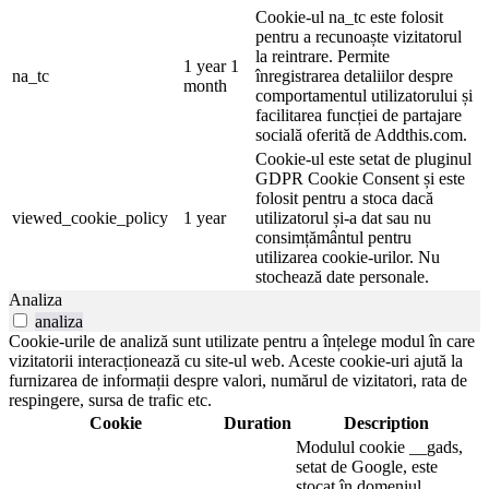
Cookie-ul na_tc este folosit
pentru a recunoaște vizitatorul
la reintrare. Permite
1 year 1
na_tc
înregistrarea detaliilor despre
month
comportamentul utilizatorului și
facilitarea funcției de partajare
socială oferită de Addthis.com.
Cookie-ul este setat de pluginul
GDPR Cookie Consent și este
folosit pentru a stoca dacă
viewed_cookie_policy
1 year
utilizatorul și-a dat sau nu
consimțământul pentru
utilizarea cookie-urilor. Nu
stochează date personale.
Analiza
analiza
Cookie-urile de analiză sunt utilizate pentru a înțelege modul în care
vizitatorii interacționează cu site-ul web. Aceste cookie-uri ajută la
furnizarea de informații despre valori, numărul de vizitatori, rata de
respingere, sursa de trafic etc.
Cookie
Duration
Description
Modulul cookie __gads,
setat de Google, este
stocat în domeniul