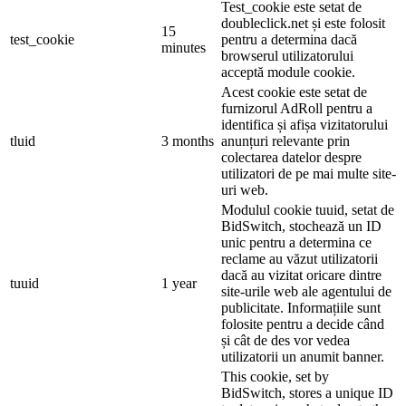
Test_cookie este setat de
doubleclick.net și este folosit
15
test_cookie
pentru a determina dacă
minutes
browserul utilizatorului
acceptă module cookie.
Acest cookie este setat de
furnizorul AdRoll pentru a
identifica și afișa vizitatorului
tluid
3 months
anunțuri relevante prin
colectarea datelor despre
utilizatori de pe mai multe site-
uri web.
Modulul cookie tuuid, setat de
BidSwitch, stochează un ID
unic pentru a determina ce
reclame au văzut utilizatorii
dacă au vizitat oricare dintre
tuuid
1 year
site-urile web ale agentului de
publicitate. Informațiile sunt
folosite pentru a decide când
și cât de des vor vedea
utilizatorii un anumit banner.
This cookie, set by
BidSwitch, stores a unique ID