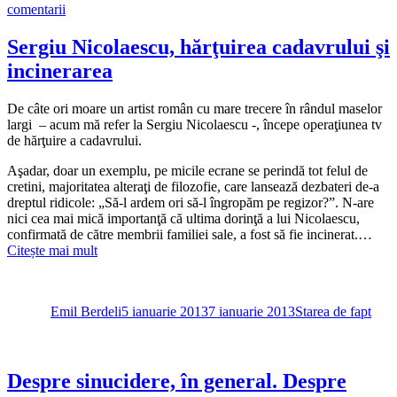
la
comentarii
Ingrid
Mocanu,
Sergiu Nicolaescu, hărţuirea cadavrului şi
mesaj
incinerarea
incalificabil
după
moartea
De câte ori moare un artist român cu mare trecere în rândul maselor
Cristinei
largi – acum mă refer la Sergiu Nicolaescu -, începe operaţiunea tv
Ţopescu:
de hărţuire a cadavrului.
Plăcerea
haștagiană
Aşadar, doar un exemplu, pe micile ecrane se perindă tot felul de
de
cretini, majoritatea alteraţi de filozofie, care lansează dezbateri de-a
a
dreptul ridicole: „Să-l ardem ori să-l îngropăm pe regizor?”. N-are
vedea
nici cea mai mică importanţă că ultima dorinţă a lui Nicolaescu,
semeni
confirmată de către membrii familiei sale, a fost să fie incinerat.…
prin
Citește mai mult
pușcării
Autor
Publicat
Categorii
pe
Emil Berdeli
5 ianuarie 2013
7 ianuarie 2013
Starea de fapt
Despre sinucidere, în general. Despre