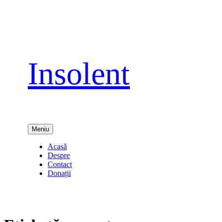
Sari
la
conținut
Insolent
Meniu
Acasă
Despre
Contact
Donații