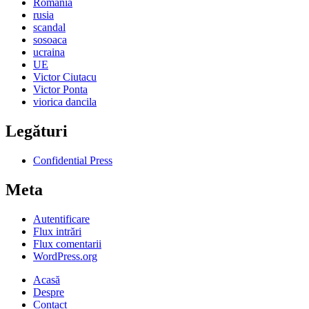
Romania
rusia
scandal
sosoaca
ucraina
UE
Victor Ciutacu
Victor Ponta
viorica dancila
Legături
Confidential Press
Meta
Autentificare
Flux intrări
Flux comentarii
WordPress.org
Acasă
Despre
Contact