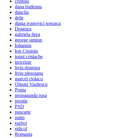
cristoiu
dana budeanu
dancila
delir
diana ivanovici sosoaca
Dragnea
gabriela firea
george simion
Iohannis
Ion Cristoiu
ionut cristache
ipocrizie
liviu dragnea
liviu plesoianu
marcel ciolacu
Olguta Vasilescu
Ponta
propaganda rusa
prostie
PSD
puscarie
putin
razboi
ridicol
Romania