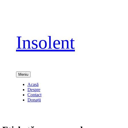
Sari
la
conținut
Insolent
Meniu
Acasă
Despre
Contact
Donații