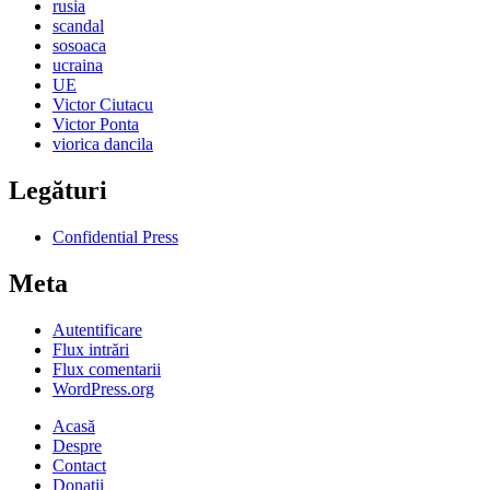
rusia
scandal
sosoaca
ucraina
UE
Victor Ciutacu
Victor Ponta
viorica dancila
Legături
Confidential Press
Meta
Autentificare
Flux intrări
Flux comentarii
WordPress.org
Acasă
Despre
Contact
Donații