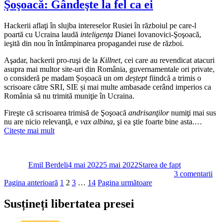
Şoşoacă: Gândeşte la fel ca ei
îşi
apără
ţara
Hackerii aflaţi în slujba intereselor Rusiei în războiul pe care-l
de
poartă cu Ucraina laudă
inteligenţa
Dianei Iovanovici-Şoşoacă,
invadatori,
ieşită din nou în întâmpinarea propagandei ruse de război.
Ion
Cristoiu
Aşadar, hackerii pro-ruşi de la
Killnet
, cei care au revendicat atacuri
îl
asupra mai multor site-uri din România, guvernamentale ori private,
înfierează
o consideră pe madam Șoșoacă un
om deștept
fiindcă a trimis o
din
scrisoare către SRI, SIE și mai multe ambasade cerând imperios ca
nou
România să nu trimită muniţie în Ucraina.
cu
bulevardier
Fireşte că scrisoarea trimisă de Şoşoacă
andrisanţilor
numiţi mai sus
mânie
nu are nicio relevanţă, e
vax albina
, şi ea ştie foarte bine asta.…
proletară
Citește mai mult
Autor
Publicat
Categorii
pe
Emil Berdeli
4 mai 2022
5 mai 2022
Starea de fapt
la
3 comentarii
Paginație
Pagină
Pagină
Pagină
Pagină
Ha
Pagina anterioară
1
2
3
…
14
Pagina următoare
pro
articole
ruş
Susțineți libertatea presei
o
la