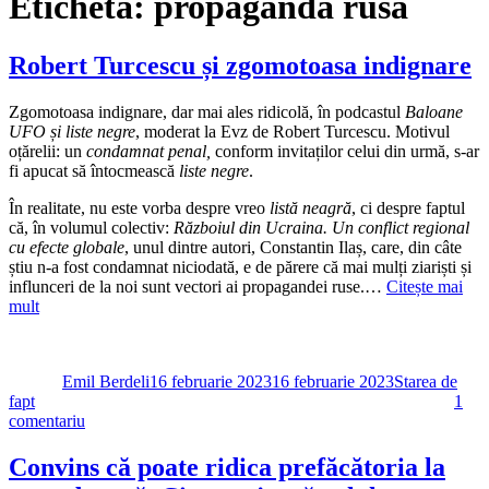
Etichetă:
propaganda rusa
Robert Turcescu și zgomotoasa indignare
Zgomotoasa indignare, dar mai ales ridicolă, în podcastul
Baloane
UFO și liste negre
, moderat la Evz de Robert Turcescu. Motivul
oțărelii: un
condamnat penal,
conform invitaților celui din urmă, s-ar
fi apucat să întocmească
liste negre
.
În realitate, nu este vorba despre vreo
listă neagră
, ci despre faptul
că, în volumul colectiv:
Războiul din Ucraina. Un conflict regional
cu efecte globale
, unul dintre autori, Constantin Ilaș, care, din câte
știu n-a fost condamnat niciodată, e de părere că mai mulți ziariști și
influnceri de la noi sunt vectori ai propagandei ruse.…
Citește mai
mult
Autor
Publicat
Categorii
pe
Emil Berdeli
16 februarie 2023
16 februarie 2023
Starea de
fapt
1
la
comentariu
Robert
Turcescu
Convins că poate ridica prefăcătoria la
și