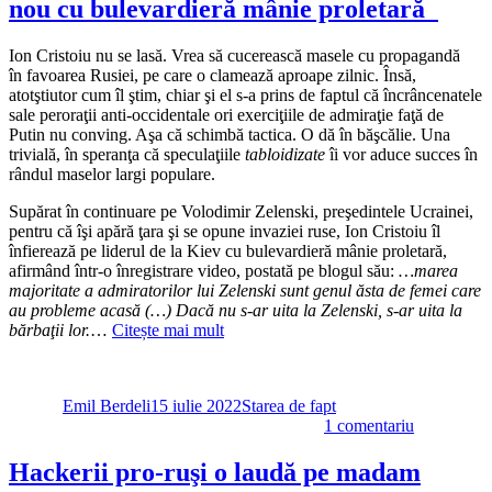
lăutarii
nou cu bulevardieră mânie proletară
sau
ridicolul
Ion Cristoiu nu se lasă. Vrea să cucerească masele cu propagandă
e
în favoarea Rusiei, pe care o clamează aproape zilnic. Însă,
doar
atotştiutor cum îl ştim, chiar şi el s-a prins de faptul că încrâncenatele
o
sale peroraţii anti-occidentale ori exerciţiile de admiraţie faţă de
etapă
Putin nu conving. Aşa că schimbă tactica. O dă în băşcălie. Una
în
trivială, în speranţa că speculaţiile
tabloidizate
îi vor aduce succes în
drumul
rândul maselor largi populare.
spre
penibil
Supărat în continuare pe Volodimir Zelenski, preşedintele Ucrainei,
pentru că îşi apără ţara şi se opune invaziei ruse, Ion Cristoiu îl
înfierează pe liderul de la Kiev cu bulevardieră mânie proletară,
afirmând într-o înregistrare video, postată pe blogul său:
…marea
majoritate a admiratorilor lui Zelenski sunt genul ăsta de femei care
au probleme acasă (…) Dacă nu s-ar uita la Zelenski, s-ar uita la
bărbaţii lor.
…
Citește mai mult
Autor
Publicat
Categorii
pe
Emil Berdeli
15 iulie 2022
Starea de fapt
la
1 comentariu
Supărat
că
Hackerii pro-ruşi o laudă pe madam
Zelenski