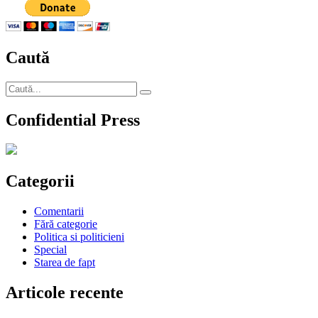
pe
ma
Şo
Gâ
Caută
la
fel
ca
Caută
ei
Căutare
după:
Confidential Press
Categorii
Comentarii
Fără categorie
Politica si politicieni
Special
Starea de fapt
Articole recente