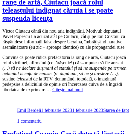
rang de artă, Ciutacu joacă rolul
zgomotoasa
indignare
teleastului indignat căruia i se poate
suspenda licența
Victor Ciutacu cântă din nou aria indignării. Motivul: deputatul
Pavel Popescu l-a acuzat atât pe Ciutacu, cât și pe Ion Cristoiu că
răspândesc informații false despre Ucraina, îmbrățișând narative
asemănătoare (eu zic – aproape identice) cu ale propagandei ruse.
Convins că poate ridica prefăcătoria la rang de artă, Ciutacu joacă
rolul victimei, afirmând (ce tărășenie!) că s-ar putea să fie arestat.
(…) să ne declare dușmani ai statului și să ne suspende pe termen
nelimitat licența de emisie. Și, după aia, să ne și aresteze
(…)
,
susține
teleastul
de la RTV, denunțând, totodată, o imaginară
pedepsire a deliciului de opinie ori încercarea cuiva de a îngrădi
libertatea de exprimare.…
Citește mai mult
Autor
Publicat
Categorii
pe
Emil Berdeli
1 februarie 2023
1 februarie 2023
Starea de fapt
la
1 comentariu
Convins
că
Emfaticul Cozmin Gușă detestă lăutarii