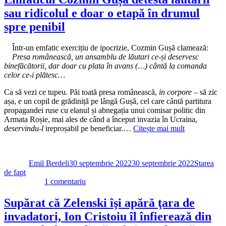
poate
sau ridicolul e doar o etapă în drumul
ridica
prefăcătoria
spre penibil
la
rang
Într-un emfatic exercițiu de ipocrizie, Cozmin Gușă clamează:
de
Presa românească, un ansamblu de lăutari ce-și deservesc
artă,
binefăcătorii, dar doar cu plata în avans (…) cântă la comanda
Ciutacu
celor ce-i plătesc…
joacă
rolul
Ca să vezi ce tupeu. Păi toată presa românească,
in corpore
– să zic
teleastului
așa, e un copil de grădiniță pe lângă Gușă, cel care cântă partitura
indignat
propagandei ruse cu elanul și abnegația unui comisar politic din
căruia
Armata Roșie, mai ales de când a început invazia în Ucraina,
i
deservindu-l
ireproșabil pe beneficiar.…
Citește mai mult
se
poate
Autor
Publicat
Categorii
suspenda
pe
licența
Emil Berdeli
30 septembrie 2022
30 septembrie 2022
Starea
de fapt
la
1 comentariu
Emfaticul
Cozmin
Supărat că Zelenski îşi apără ţara de
Gușă
invadatori, Ion Cristoiu îl înfierează din
detestă