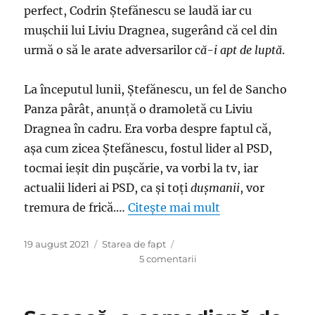
perfect, Codrin Ştefănescu se laudă iar cu
muşchii lui Liviu Dragnea, sugerând că cel din
urmă o să le arate adversarilor c
ă-i apt de luptă
.
La începutul lunii, Ştefănescu, un fel de Sancho
Panza pârât, anunţă o dramoletă cu Liviu
Dragnea în cadru. Era vorba despre faptul că,
aşa cum zicea Ştefănescu, fostul lider al PSD,
tocmai ieşit din puşcărie, va vorbi la tv, iar
actualii lideri ai PSD, ca şi toţi
duşmanii
, vor
tremura de frică.…
Citește mai mult
Publicat
Categorii
19 august 2021
Starea de fapt
pe
la
5 comentarii
Dramoleta
cu
Liviu