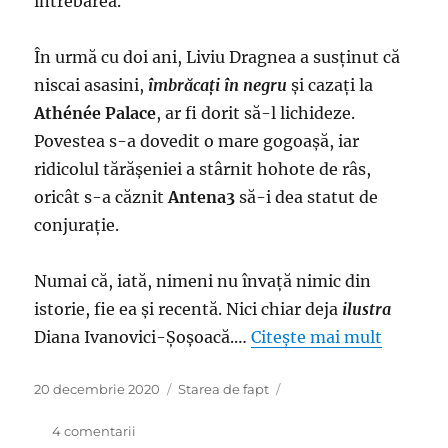
întrebarea.
În urmă cu doi ani, Liviu Dragnea a susţinut că
niscai asasini,
îmbrăcaţi în negru
şi cazaţi la
Athénée Palace
, ar fi dorit să-l lichideze.
Povestea s-a dovedit o mare gogoaşă, iar
ridicolul tărăşeniei a stârnit hohote de râs,
oricât s-a căznit
Antena3
să-i dea statut de
conjuraţie.
Numai că, iată, nimeni nu învaţă nimic din
istorie, fie ea şi recentă. Nici chiar deja
ilustra
Diana Ivanovici-Şoşoacă.…
Citește mai mult
Publicat
Categorii
20 decembrie 2020
Starea de fapt
pe
la
4 comentarii