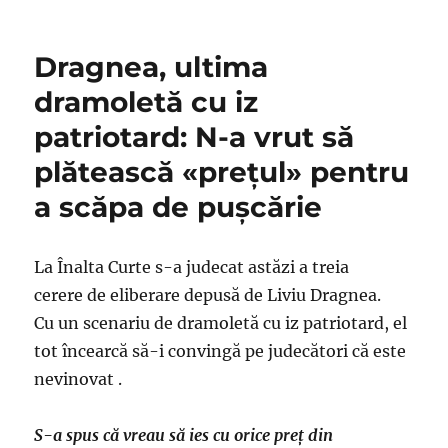
Şoşoacă,
o
comediană
Dragnea, ultima
de
plâns
dramoletă cu iz
într-
patriotard: N-a vrut să
o
dramoletă
plătească «preţul» pentru
de
duzină
a scăpa de puşcărie
sau
cine
o
La Înalta Curte s-a judecat astăzi a treia
ameninţă
cerere de eliberare depusă de Liviu Dragnea.
cu
infectarea
Cu un scenariu de dramoletă cu iz patriotard, el
tot încearcă să-i convingă pe judecători că este
nevinovat .
S-a spus că vreau să ies cu orice preț din