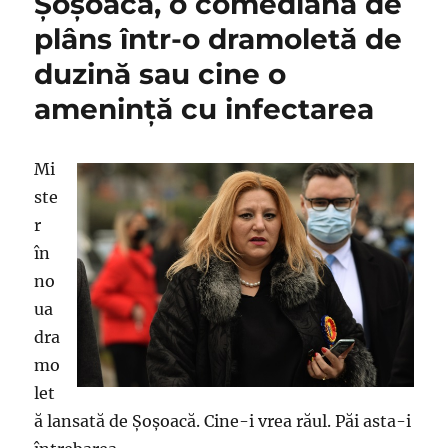
Şoşoacă, o comediană de
Dragnea
gata
plâns într-o dramoletă de
de
duzină sau cine o
luptā
se
ameninţă cu infectarea
amână
din
nou,
Mi
aşa
că-
ste
i
r
retrogradată
în
la
nivel
no
de
ua
şuşanea
dra
mo
let
ă lansată de Şoşoacă. Cine-i vrea răul. Păi asta-i