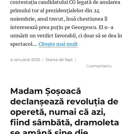
contestația candidatului CG legată de anularea
primului tur al prezidențialelor din 24
noiembrie, anul trecut, însă chestiunea îl
interesează prea puţin pe Georgescu. El n-a
urmărit un verdict favorabil, ci doar să se dea în
spectacol.…
Citește mai mult
Publicat
Categorii
4 ianuarie 2025
Starea de fapt
pe
la
1 comentariu
Dramoleta
în
care
Madam Şoşoacă
joacă
patriotardu
declanşează revoluţia de
Georgescu
operetă, numai că azi,
are
textieri
fiind sâmbătă, dramoleta
slabi
şi
se amână sine die