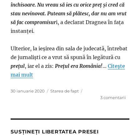
închisoare. Nu vreau să ies cu orice preț și cred că
stau nevinovat. Puteam să plătesc, dar nu am vrut
să fac compromisur
i, a declarat Dragnea în fața
instanței.
Ulterior, la ieșirea din sala de judecată, întrebat
de jurnaliști ce a vrut să spună în legătură cu
preţul
, iar el a zis:
Prețul era România!
…
Citește
mai mult
Publicat
Categorii
30 ianuarie 2020
Starea de fapt
pe
la
3 comentarii
Dragne
ultima
dramol
cu
iz
SUSȚINEȚI LIBERTATEA PRESEI
patriot