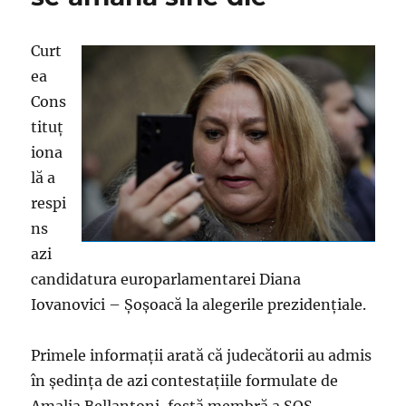
un
public
pe
Curt
măsură
ea
Cons
tituţ
iona
lă a
respi
ns
azi
candidatura europarlamentarei Diana
Iovanovici – Şoşoacă la alegerile prezidenţiale.
Primele informaţii arată că judecătorii au admis
în şedinţa de azi contestațiile formulate de