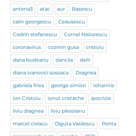
antena3
atac
aur
Basescu
calin georgescu
Ceausescu
Codrin stefanescu
Cornel Nistorescu
coronavirus
cozmin gusa
cristoiu
dana budeanu
dancila
delir
diana ivanovici sosoaca
Dragnea
gabriela firea
george simion
Iohannis
Ion Cristoiu
ionut cristache
ipocrizie
liviu dragnea
liviu plesoianu
marcel ciolacu
Olguta Vasilescu
Ponta