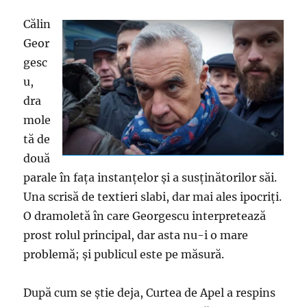
Călin
Geor
gesc
u,
dra
mole
tă de
două
parale în faţa instanţelor şi a susţinătorilor săi.
Una scrisă de textieri slabi, dar mai ales ipocriţi.
O dramoletă în care Georgescu interpretează
prost rolul principal, dar asta nu-i o mare
problemă; şi publicul este pe măsură.
După cum se ştie deja, Curtea de Apel a respins