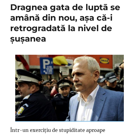
de
Dragnea gata de luptā se
operetă,
amână din nou, aşa că-i
numai
că
retrogradată la nivel de
azi,
fiind
şuşanea
sâmbătă,
dramoleta
se
amână
sine
die
Într-un exerciţiu de stupiditate aproape