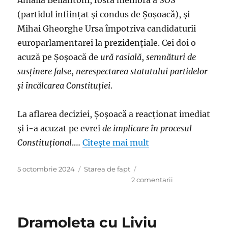
Amalia Bellantoni, fostă membră a SOS
(partidul infiinţat şi condus de Şoşoacă), şi
Mihai Gheorghe Ursa împotriva candidaturii
europarlamentarei la prezidențiale. Cei doi o
acuză pe Șoșoacă de
ură rasială
,
semnături de
susținere false
,
nerespectarea statutului partidelor
și încălcarea Constituției
.
La aflarea deciziei, Şoşoacă a reacţionat imediat
şi i-a acuzat pe evrei
de implicare în procesul
Constituțional
.…
Citește mai mult
Publicat
Categorii
5 octombrie 2024
Starea de fapt
pe
la
2 comentarii
Madam
Şoşoacă
declanşează
Dramoleta cu Liviu
revoluţia