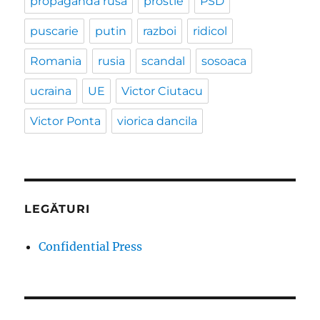
propaganda rusa
prostie
PSD
puscarie
putin
razboi
ridicol
Romania
rusia
scandal
sosoaca
ucraina
UE
Victor Ciutacu
Victor Ponta
viorica dancila
LEGĂTURI
Confidential Press